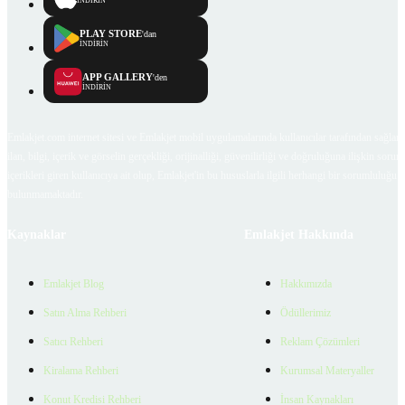
İNDİRİN
PLAY STORE
'dan
İNDİRİN
APP GALLERY
'den
İNDİRİN
Emlakjet.com internet sitesi ve Emlakjet mobil uygulamalarında kullanıcılar tarafından sağlana
ilan, bilgi, içerik ve görselin gerçekliği, orijinalliği, güvenilirliği ve doğruluğuna ilişkin soru
içerikleri giren kullanıcıya ait olup, Emlakjet'in bu hususlarla ilgili herhangi bir sorumluluğu
bulunmamaktadır.
Kaynaklar
Emlakjet Hakkında
Emlakjet Blog
Hakkımızda
Satın Alma Rehberi
Ödüllerimiz
Satıcı Rehberi
Reklam Çözümleri
Kiralama Rehberi
Kurumsal Materyaller
Konut Kredisi Rehberi
İnsan Kaynakları