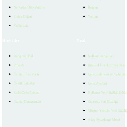
Ne Kadar Ödeyebilirim
İletişim
Emlak Değeri
Yardım
Verilerimiz
Hizmetler
Yasal
Danışman Bul
Kullanım Koşulları
Projeler
Bireysel Üyelik Sözleşmesi
Ücretsiz İlan Verin
Çerez Politikası ve Aydınlat
Üyelik Paketleri
Çerez Ayarları
EmlakZeka Asistan
Kullanıcı Veri Gizliliği Bildi
Uzman Danışmanlar
Ziyaretçi Veri Gizliliği
Müşteri Yetkilisi Veri Gizlili
Aday Aydınlatma Metni