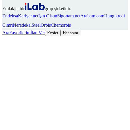
Emlakjet bir
grup şirketidir.
Endeksa
Kariyer.net
İşin Olsun
Sigortam.net
Arabam.com
Hangikredi
Cimri
Neredekal
SteelOrbis
Chemorbis
Ara
Favorilerim
İlan Ver
Keşfet
Hesabım