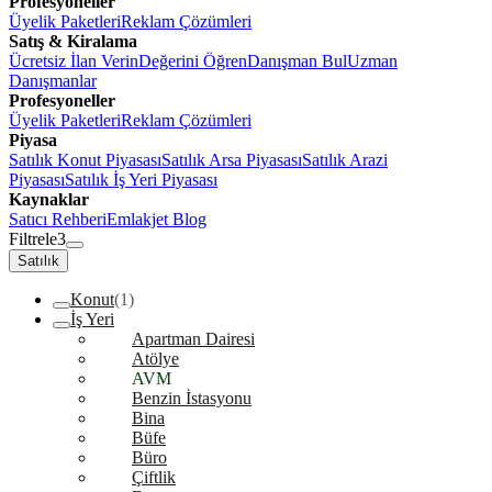
Profesyoneller
Üyelik Paketleri
Reklam Çözümleri
Satış & Kiralama
Ücretsiz İlan Verin
Değerini Öğren
Danışman Bul
Uzman
Danışmanlar
Profesyoneller
Üyelik Paketleri
Reklam Çözümleri
Piyasa
Satılık Konut Piyasası
Satılık Arsa Piyasası
Satılık Arazi
Piyasası
Satılık İş Yeri Piyasası
Kaynaklar
Satıcı Rehberi
Emlakjet Blog
Filtrele
3
Satılık
Konut
(1)
İş Yeri
Apartman Dairesi
Atölye
AVM
Benzin İstasyonu
Bina
Büfe
Büro
Çiftlik