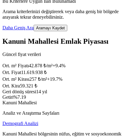
Bu Kriterlere Uygun İlan Bulunamadı
Arama kriterlerinizi değiştirerek veya daha geniş bir bölgede
arayarak tekrar deneyebilirsiniz.
Daha Geniş Ara
Aramayı Kaydet
Kanuni Mahallesi Emlak Piyasası
Güncel fiyat verileri
Ort. m² Fiyatı
42.878 ₺/m²
+
9.4
%
Ort. Fiyat
11.619.938 ₺
Ort. m² Kirası
257 ₺/m²
+
19.7
%
Ort. Kira
59.321 ₺
Geri dönüş süresi
14 yıl
Getiri
%7.19
Kanuni Mahallesi
Analiz ve Araştırma Sayfaları
Demografi Analizi
Kanuni Mahallesi bölgesinin nüfus, eğitim ve sosyoekonomik