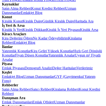
Kaynaklar
Satın Alma Rehberi
Konut Kredisi Rehberi
Uzman
Danışmanlar
Emlakjet Blog
Konut
Kiralık Konut
Kiralık Daire
Günlük Kiralık Daire
Haritada Ara
İş Yeri & Arsa
Kiralık İş Yeri
Kiralık Dükkan
Kiralık İş Yeri Piyasası
Kiralık Arsa
Kiracı Araçları
Kira Değerini Öğren
Ne Kadar Ödeyebilirim
Kiralama
Rehberi
Emlakjet Blog
İlanlar
Yatırımlık Konutlar
Kira Geliri Yüksek Konutlar
Hızlı Geri Dönüşlü
Konutlar
Fiyatı Düşen Konutlar
Yatırımlık Arsalar
Uygun m² Fiyatlı
Arsalar
Piyasa
Emlak Piyasası
Demografi Analizi
Değer Haritaları
Verilerimiz
Keşfet
Emlakjet Blog
Uzman Danışmanlar
GYF (Gayrimenkul Yatırım
Fonu)
Rehberler
Satın Alma Rehberi
Satıcı Rehberi
Kiralama Rehberi
Konut Kredisi
Rehberi
Danışman Ara
Emlak Danışmanları
Emlak Ofisleri
Uzman Danışmanlar