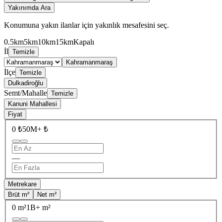
Yakınımda Ara
Konumuna yakın ilanlar için yakınlık mesafesini seç.
0.5km
5km
10km
15km
Kapalı
İl
Temizle
Kahramanmaraş
İlçe
Temizle
Dulkadiroğlu
Semt/Mahalle
Temizle
Kanuni Mahallesi
Fiyat
0 ₺
50M+ ₺
—
Metrekare
Brüt m²
Net m²
0 m²
1B+ m²