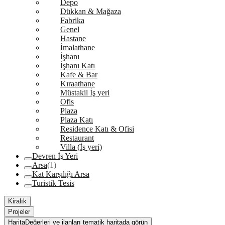
Depo
Dükkan & Mağaza
Fabrika
Genel
Hastane
İmalathane
İşhanı
İşhanı Katı
Kafe & Bar
Kıraathane
Müstakil İş yeri
Ofis
Plaza
Plaza Katı
Residence Katı & Ofisi
Restaurant
Villa (İş yeri)
Devren İş Yeri
Arsa
(1)
Kat Karşılığı Arsa
Turistik Tesis
Kiralık
Projeler
Harita
Değerleri ve ilanları tematik haritada görün