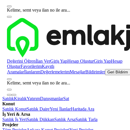
Kelime, semt veya ilan no ile ara...
Değerini Öğren
İlan Ver
Giriş Yap
Hesap Oluştur
Giriş Yap
Hesap
Oluştur
Favorilerim
Kayıtlı
Aramalar
İlanlarım
Değerlemelerim
Mesajlar
Bildirimler
Geri Bildirim
Kelime, semt veya ilan no ile ara...
Satılık
Kiralık
Yatırım
Danışmanlar
Sat
Konut
Satılık Konut
Satılık Daire
Yeni İlanlar
Haritada Ara
İş Yeri & Arsa
Satılık İş Yeri
Satılık Dükkan
Satılık Arsa
Satılık Tarla
Projeler
Tüm Projeler
Ankara Konut Projeleri
Yeni Projeler