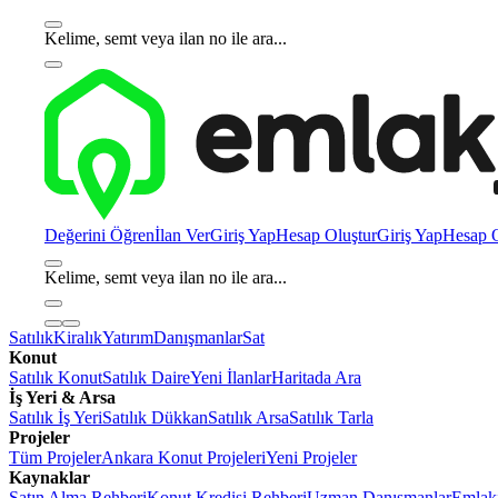
Kelime, semt veya ilan no ile ara...
Değerini Öğren
İlan Ver
Giriş Yap
Hesap Oluştur
Giriş Yap
Hesap O
Kelime, semt veya ilan no ile ara...
Satılık
Kiralık
Yatırım
Danışmanlar
Sat
Konut
Satılık Konut
Satılık Daire
Yeni İlanlar
Haritada Ara
İş Yeri & Arsa
Satılık İş Yeri
Satılık Dükkan
Satılık Arsa
Satılık Tarla
Projeler
Tüm Projeler
Ankara Konut Projeleri
Yeni Projeler
Kaynaklar
Satın Alma Rehberi
Konut Kredisi Rehberi
Uzman Danışmanlar
Emlakj