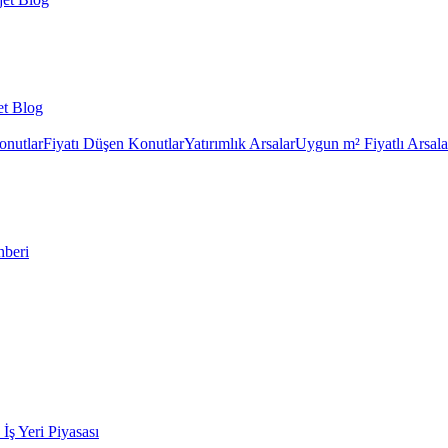
et Blog
onutlar
Fiyatı Düşen Konutlar
Yatırımlık Arsalar
Uygun m² Fiyatlı Arsala
hberi
k İş Yeri Piyasası