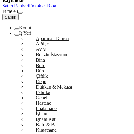
Kaynaklar
Satıcı Rehberi
Emlakjet Blog
Filtrele
3
Satılık
Konut
İş Yeri
Apartman Dairesi
Atölye
AVM
Benzin İstasyonu
Bina
Büfe
Büro
Çiftlik
Depo
Dükkan & Mağaza
Fabrika
Genel
Hastane
İmalathane
İşhanı
İşhanı Katı
Kafe & Bar
Kıraathane