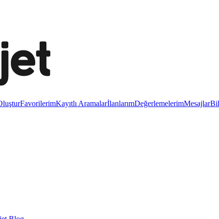
luştur
Favorilerim
Kayıtlı Aramalar
İlanlarım
Değerlemelerim
Mesajlar
Bi
et Blog