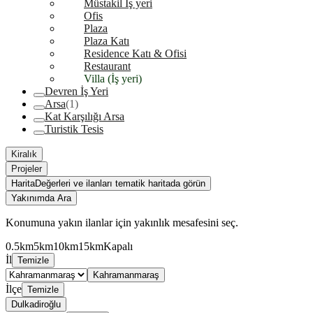
Müstakil İş yeri
Ofis
Plaza
Plaza Katı
Residence Katı & Ofisi
Restaurant
Villa (İş yeri)
Devren İş Yeri
Arsa
(1)
Kat Karşılığı Arsa
Turistik Tesis
Kiralık
Projeler
Harita
Değerleri ve ilanları tematik haritada görün
Yakınımda Ara
Konumuna yakın ilanlar için yakınlık mesafesini seç.
0.5km
5km
10km
15km
Kapalı
İl
Temizle
Kahramanmaraş
İlçe
Temizle
Dulkadiroğlu