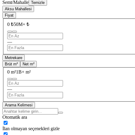
Semt/Mahalle
Temizle
Aksu Mahallesi
Fiyat
0 ₺
50M+ ₺
—
Metrekare
Brüt m²
Net m²
0 m²
1B+ m²
—
Arama Kelimesi
Otomatik ara
İlan olmayan seçenekleri gizle