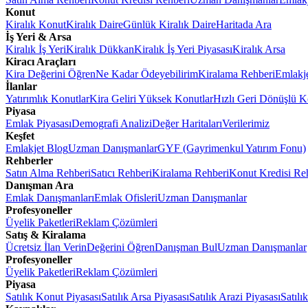
Konut
Kiralık Konut
Kiralık Daire
Günlük Kiralık Daire
Haritada Ara
İş Yeri & Arsa
Kiralık İş Yeri
Kiralık Dükkan
Kiralık İş Yeri Piyasası
Kiralık Arsa
Kiracı Araçları
Kira Değerini Öğren
Ne Kadar Ödeyebilirim
Kiralama Rehberi
Emlakj
İlanlar
Yatırımlık Konutlar
Kira Geliri Yüksek Konutlar
Hızlı Geri Dönüşlü K
Piyasa
Emlak Piyasası
Demografi Analizi
Değer Haritaları
Verilerimiz
Keşfet
Emlakjet Blog
Uzman Danışmanlar
GYF (Gayrimenkul Yatırım Fonu)
Rehberler
Satın Alma Rehberi
Satıcı Rehberi
Kiralama Rehberi
Konut Kredisi Re
Danışman Ara
Emlak Danışmanları
Emlak Ofisleri
Uzman Danışmanlar
Profesyoneller
Üyelik Paketleri
Reklam Çözümleri
Satış & Kiralama
Ücretsiz İlan Verin
Değerini Öğren
Danışman Bul
Uzman Danışmanlar
Profesyoneller
Üyelik Paketleri
Reklam Çözümleri
Piyasa
Satılık Konut Piyasası
Satılık Arsa Piyasası
Satılık Arazi Piyasası
Satılı