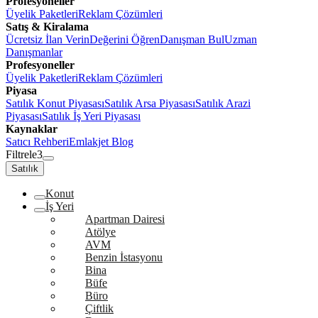
Profesyoneller
Üyelik Paketleri
Reklam Çözümleri
Satış & Kiralama
Ücretsiz İlan Verin
Değerini Öğren
Danışman Bul
Uzman
Danışmanlar
Profesyoneller
Üyelik Paketleri
Reklam Çözümleri
Piyasa
Satılık Konut Piyasası
Satılık Arsa Piyasası
Satılık Arazi
Piyasası
Satılık İş Yeri Piyasası
Kaynaklar
Satıcı Rehberi
Emlakjet Blog
Filtrele
3
Satılık
Konut
İş Yeri
Apartman Dairesi
Atölye
AVM
Benzin İstasyonu
Bina
Büfe
Büro
Çiftlik