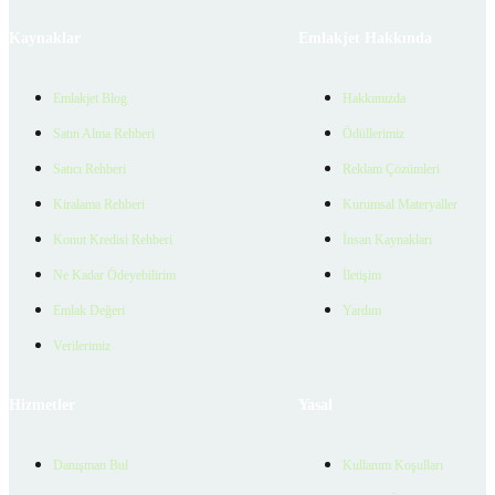
Kaynaklar
Emlakjet Hakkında
Emlakjet Blog
Hakkımızda
Satın Alma Rehberi
Ödüllerimiz
Satıcı Rehberi
Reklam Çözümleri
Kiralama Rehberi
Kurumsal Materyaller
Konut Kredisi Rehberi
İnsan Kaynakları
Ne Kadar Ödeyebilirim
İletişim
Emlak Değeri
Yardım
Verilerimiz
Hizmetler
Yasal
Danışman Bul
Kullanım Koşulları