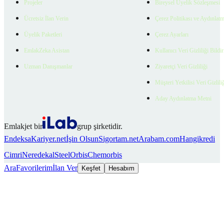
Projeler
Bireysel Üyelik Sözleşmesi
Ücretsiz İlan Verin
Çerez Politikası ve Aydınlat
Üyelik Paketleri
Çerez Ayarları
EmlakZeka Asistan
Kullanıcı Veri Gizliliği Bildi
Uzman Danışmanlar
Ziyaretçi Veri Gizliliği
Müşteri Yetkilisi Veri Gizlili
Aday Aydınlatma Metni
Emlakjet bir
grup şirketidir.
Endeksa
Kariyer.net
İşin Olsun
Sigortam.net
Arabam.com
Hangikredi
Cimri
Neredekal
SteelOrbis
Chemorbis
Ara
Favorilerim
İlan Ver
Keşfet
Hesabım