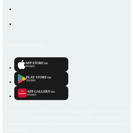
Emlakjet © 2006-2026
APP STORE
'dan
İNDİRİN
PLAY STORE
'dan
İNDİRİN
APP GALLERY
'den
İNDİRİN
Emlakjet.com internet sitesi ve Emlakjet mobil uygulamalarında kullanıcılar tarafından sağlana
ilan, bilgi, içerik ve görselin gerçekliği, orijinalliği, güvenilirliği ve doğruluğuna ilişkin soru
içerikleri giren kullanıcıya ait olup, Emlakjet'in bu hususlarla ilgili herhangi bir sorumluluğu
bulunmamaktadır.