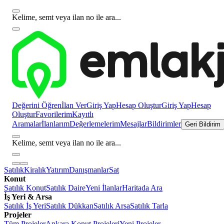
Kelime, semt veya ilan no ile ara...
Değerini Öğren
İlan Ver
Giriş Yap
Hesap Oluştur
Giriş Yap
Hesap
Oluştur
Favorilerim
Kayıtlı
Aramalar
İlanlarım
Değerlemelerim
Mesajlar
Bildirimler
Geri Bildirim
Kelime, semt veya ilan no ile ara...
Satılık
Kiralık
Yatırım
Danışmanlar
Sat
Konut
Satılık Konut
Satılık Daire
Yeni İlanlar
Haritada Ara
İş Yeri & Arsa
Satılık İş Yeri
Satılık Dükkan
Satılık Arsa
Satılık Tarla
Projeler
Tüm Projeler
Ankara Konut Projeleri
Yeni Projeler