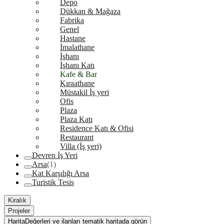
Depo
Dükkan & Mağaza
Fabrika
Genel
Hastane
İmalathane
İşhanı
İşhanı Katı
Kafe & Bar
Kıraathane
Müstakil İş yeri
Ofis
Plaza
Plaza Katı
Residence Katı & Ofisi
Restaurant
Villa (İş yeri)
Devren İş Yeri
Arsa
(1)
Kat Karşılığı Arsa
Turistik Tesis
Kiralık
Projeler
Harita
Değerleri ve ilanları tematik haritada görün