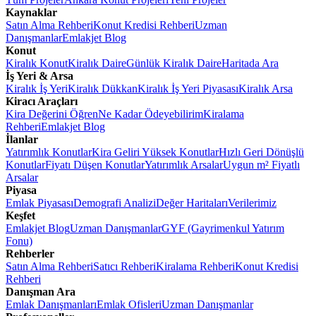
Kaynaklar
Satın Alma Rehberi
Konut Kredisi Rehberi
Uzman
Danışmanlar
Emlakjet Blog
Konut
Kiralık Konut
Kiralık Daire
Günlük Kiralık Daire
Haritada Ara
İş Yeri & Arsa
Kiralık İş Yeri
Kiralık Dükkan
Kiralık İş Yeri Piyasası
Kiralık Arsa
Kiracı Araçları
Kira Değerini Öğren
Ne Kadar Ödeyebilirim
Kiralama
Rehberi
Emlakjet Blog
İlanlar
Yatırımlık Konutlar
Kira Geliri Yüksek Konutlar
Hızlı Geri Dönüşlü
Konutlar
Fiyatı Düşen Konutlar
Yatırımlık Arsalar
Uygun m² Fiyatlı
Arsalar
Piyasa
Emlak Piyasası
Demografi Analizi
Değer Haritaları
Verilerimiz
Keşfet
Emlakjet Blog
Uzman Danışmanlar
GYF (Gayrimenkul Yatırım
Fonu)
Rehberler
Satın Alma Rehberi
Satıcı Rehberi
Kiralama Rehberi
Konut Kredisi
Rehberi
Danışman Ara
Emlak Danışmanları
Emlak Ofisleri
Uzman Danışmanlar