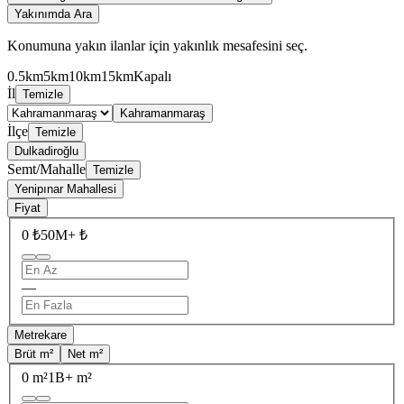
Yakınımda Ara
Konumuna yakın ilanlar için yakınlık mesafesini seç.
0.5km
5km
10km
15km
Kapalı
İl
Temizle
Kahramanmaraş
İlçe
Temizle
Dulkadiroğlu
Semt/Mahalle
Temizle
Yenipınar Mahallesi
Fiyat
0 ₺
50M+ ₺
—
Metrekare
Brüt m²
Net m²
0 m²
1B+ m²