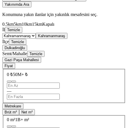
Yakınımda Ara
Konumuna yakın ilanlar için yakınlık mesafesini seç.
0.5km
5km
10km
15km
Kapalı
İl
Temizle
Kahramanmaraş
İlçe
Temizle
Dulkadiroğlu
Semt/Mahalle
Temizle
Gazi Paşa Mahallesi
Fiyat
0 ₺
50M+ ₺
—
Metrekare
Brüt m²
Net m²
0 m²
1B+ m²