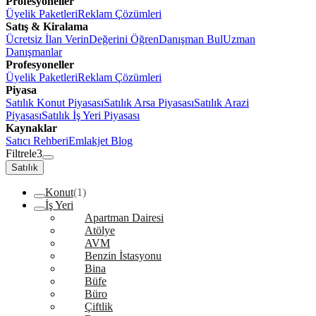
Profesyoneller
Üyelik Paketleri
Reklam Çözümleri
Satış & Kiralama
Ücretsiz İlan Verin
Değerini Öğren
Danışman Bul
Uzman
Danışmanlar
Profesyoneller
Üyelik Paketleri
Reklam Çözümleri
Piyasa
Satılık Konut Piyasası
Satılık Arsa Piyasası
Satılık Arazi
Piyasası
Satılık İş Yeri Piyasası
Kaynaklar
Satıcı Rehberi
Emlakjet Blog
Filtrele
3
Satılık
Konut
(1)
İş Yeri
Apartman Dairesi
Atölye
AVM
Benzin İstasyonu
Bina
Büfe
Büro
Çiftlik