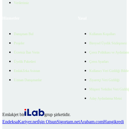
Verilerimiz
Hizmetler
Yasal
Danışman Bul
Kullanım Koşulları
Projeler
Bireysel Üyelik Sözleşmesi
Ücretsiz İlan Verin
Çerez Politikası ve Aydınlat
Üyelik Paketleri
Çerez Ayarları
EmlakZeka Asistan
Kullanıcı Veri Gizliliği Bildi
Uzman Danışmanlar
Ziyaretçi Veri Gizliliği
Müşteri Yetkilisi Veri Gizlili
Aday Aydınlatma Metni
Emlakjet bir
grup şirketidir.
Endeksa
Kariyer.net
İşin Olsun
Sigortam.net
Arabam.com
Hangikredi