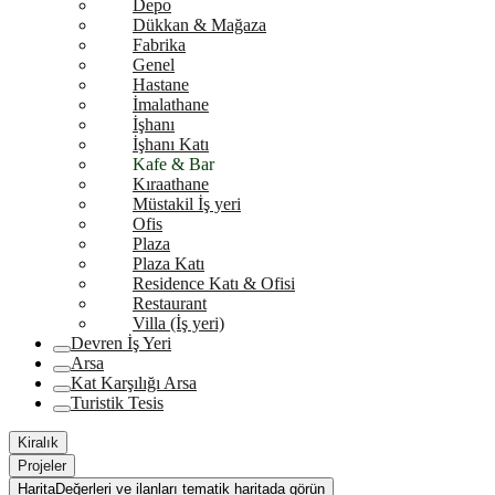
Depo
Dükkan & Mağaza
Fabrika
Genel
Hastane
İmalathane
İşhanı
İşhanı Katı
Kafe & Bar
Kıraathane
Müstakil İş yeri
Ofis
Plaza
Plaza Katı
Residence Katı & Ofisi
Restaurant
Villa (İş yeri)
Devren İş Yeri
Arsa
Kat Karşılığı Arsa
Turistik Tesis
Kiralık
Projeler
Harita
Değerleri ve ilanları tematik haritada görün