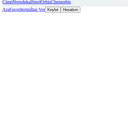
Cimri
Neredekal
SteelOrbis
Chemorbis
Ara
Favorilerim
İlan Ver
Keşfet
Hesabım