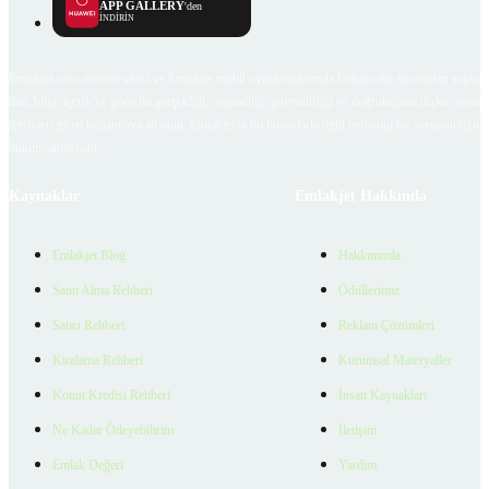
APP GALLERY
'den
İNDİRİN
Emlakjet.com internet sitesi ve Emlakjet mobil uygulamalarında kullanıcılar tarafından sağlana
ilan, bilgi, içerik ve görselin gerçekliği, orijinalliği, güvenilirliği ve doğruluğuna ilişkin soru
içerikleri giren kullanıcıya ait olup, Emlakjet'in bu hususlarla ilgili herhangi bir sorumluluğu
bulunmamaktadır.
Kaynaklar
Emlakjet Hakkında
Emlakjet Blog
Hakkımızda
Satın Alma Rehberi
Ödüllerimiz
Satıcı Rehberi
Reklam Çözümleri
Kiralama Rehberi
Kurumsal Materyaller
Konut Kredisi Rehberi
İnsan Kaynakları
Ne Kadar Ödeyebilirim
İletişim
Emlak Değeri
Yardım