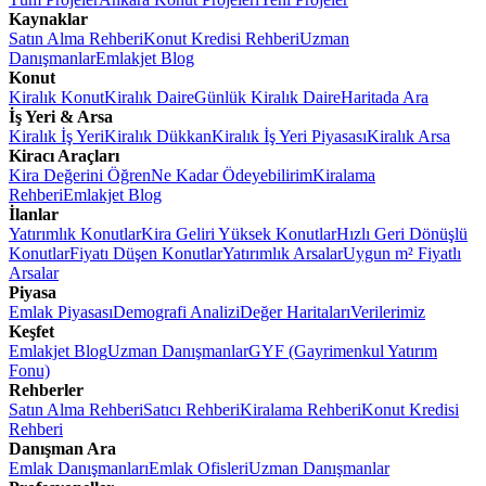
Kaynaklar
Satın Alma Rehberi
Konut Kredisi Rehberi
Uzman
Danışmanlar
Emlakjet Blog
Konut
Kiralık Konut
Kiralık Daire
Günlük Kiralık Daire
Haritada Ara
İş Yeri & Arsa
Kiralık İş Yeri
Kiralık Dükkan
Kiralık İş Yeri Piyasası
Kiralık Arsa
Kiracı Araçları
Kira Değerini Öğren
Ne Kadar Ödeyebilirim
Kiralama
Rehberi
Emlakjet Blog
İlanlar
Yatırımlık Konutlar
Kira Geliri Yüksek Konutlar
Hızlı Geri Dönüşlü
Konutlar
Fiyatı Düşen Konutlar
Yatırımlık Arsalar
Uygun m² Fiyatlı
Arsalar
Piyasa
Emlak Piyasası
Demografi Analizi
Değer Haritaları
Verilerimiz
Keşfet
Emlakjet Blog
Uzman Danışmanlar
GYF (Gayrimenkul Yatırım
Fonu)
Rehberler
Satın Alma Rehberi
Satıcı Rehberi
Kiralama Rehberi
Konut Kredisi
Rehberi
Danışman Ara
Emlak Danışmanları
Emlak Ofisleri
Uzman Danışmanlar