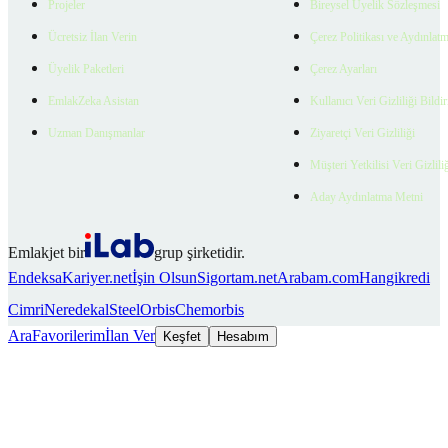
Projeler
Bireysel Üyelik Sözleşmesi
Ücretsiz İlan Verin
Çerez Politikası ve Aydınlat
Üyelik Paketleri
Çerez Ayarları
EmlakZeka Asistan
Kullanıcı Veri Gizliliği Bildi
Uzman Danışmanlar
Ziyaretçi Veri Gizliliği
Müşteri Yetkilisi Veri Gizlili
Aday Aydınlatma Metni
Emlakjet bir
grup şirketidir.
Endeksa
Kariyer.net
İşin Olsun
Sigortam.net
Arabam.com
Hangikredi
Cimri
Neredekal
SteelOrbis
Chemorbis
Ara
Favorilerim
İlan Ver
Keşfet
Hesabım