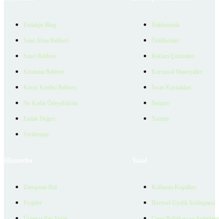
Emlakjet Blog
Hakkımızda
Satın Alma Rehberi
Ödüllerimiz
Satıcı Rehberi
Reklam Çözümleri
Kiralama Rehberi
Kurumsal Materyaller
Konut Kredisi Rehberi
İnsan Kaynakları
Ne Kadar Ödeyebilirim
İletişim
Emlak Değeri
Yardım
Verilerimiz
Hizmetler
Yasal
Danışman Bul
Kullanım Koşulları
Projeler
Bireysel Üyelik Sözleşmesi
Ücretsiz İlan Verin
Çerez Politikası ve Aydınlat