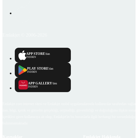
Emlakjet © 2006-2026
APP STORE
'dan
İNDİRİN
PLAY STORE
'dan
İNDİRİN
APP GALLERY
'den
İNDİRİN
Emlakjet.com internet sitesi ve Emlakjet mobil uygulamalarında kullanıcılar tarafından sağlana
ilan, bilgi, içerik ve görselin gerçekliği, orijinalliği, güvenilirliği ve doğruluğuna ilişkin soru
içerikleri giren kullanıcıya ait olup, Emlakjet'in bu hususlarla ilgili herhangi bir sorumluluğu
bulunmamaktadır.
Kaynaklar
Emlakjet Hakkında