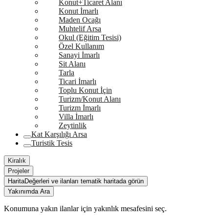
Konut+Ticaret Alanı
Konut İmarlı
Maden Ocağı
Muhtelif Arsa
Okul (Eğitim Tesisi)
Özel Kullanım
Sanayi İmarlı
Sit Alanı
Tarla
Ticari İmarlı
Toplu Konut İçin
Turizm/Konut Alanı
Turizm İmarlı
Villa İmarlı
Zeytinlik
Kat Karşılığı Arsa
Turistik Tesis
Kiralık
Projeler
Harita
Değerleri ve ilanları tematik haritada görün
Yakınımda Ara
Konumuna yakın ilanlar için yakınlık mesafesini seç.