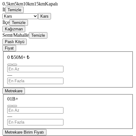
0.5km
5km
10km
15km
Kapalı
İl
Temizle
Kars
İlçe
Temizle
Kağızman
Semt/Mahalle
Temizle
Paslı Köyü
Fiyat
0 ₺
50M+ ₺
—
Metrekare
0
1B+
—
Metrekare Birim Fiyatı