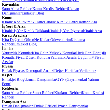
Kaynaklar
Satın Alma Rehberi
Konut Kredisi Rehberi
Uzman
Danışmanlar
Emlakjet Blog
Konut
Kiralık Konut
Kiralık Daire
Günlük Kiralık Daire
Haritada Ara
İş Yeri & Arsa
Kiralık İş Yeri
Kiralık Dükkan
Kiralık İş Yeri Piyasası
Kiralık Arsa
Kiracı Araçları
Kira Değerini Öğren
Ne Kadar Ödeyebilirim
Kiralama
Rehberi
Emlakjet Blog
İlanlar
Yatırımlık Konutlar
Kira Geliri Yüksek Konutlar
Hızlı Geri Dönüşlü
Konutlar
Fiyatı Düşen Konutlar
Yatırımlık Arsalar
Uygun m² Fiyatlı
Arsalar
Piyasa
Emlak Piyasası
Demografi Analizi
Değer Haritaları
Verilerimiz
Keşfet
Emlakjet Blog
Uzman Danışmanlar
GYF (Gayrimenkul Yatırım
Fonu)
Rehberler
Satın Alma Rehberi
Satıcı Rehberi
Kiralama Rehberi
Konut Kredisi
Rehberi
Danışman Ara
Emlak Danışmanları
Emlak Ofisleri
Uzman Danışmanlar