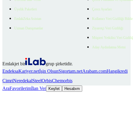
Üyelik Paketleri
Çerez Ayarları
EmlakZeka Asistan
Kullanıcı Veri Gizliliği Bildi
Uzman Danışmanlar
Ziyaretçi Veri Gizliliği
Müşteri Yetkilisi Veri Gizlili
Aday Aydınlatma Metni
Emlakjet bir
grup şirketidir.
Endeksa
Kariyer.net
İşin Olsun
Sigortam.net
Arabam.com
Hangikredi
Cimri
Neredekal
SteelOrbis
Chemorbis
Ara
Favorilerim
İlan Ver
Keşfet
Hesabım