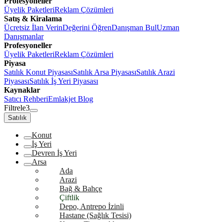
Profesyoneller
Üyelik Paketleri
Reklam Çözümleri
Satış & Kiralama
Ücretsiz İlan Verin
Değerini Öğren
Danışman Bul
Uzman
Danışmanlar
Profesyoneller
Üyelik Paketleri
Reklam Çözümleri
Piyasa
Satılık Konut Piyasası
Satılık Arsa Piyasası
Satılık Arazi
Piyasası
Satılık İş Yeri Piyasası
Kaynaklar
Satıcı Rehberi
Emlakjet Blog
Filtrele
3
Satılık
Konut
İş Yeri
Devren İş Yeri
Arsa
Ada
Arazi
Bağ & Bahçe
Çiftlik
Depo, Antrepo İzinli
Hastane (Sağlık Tesisi)