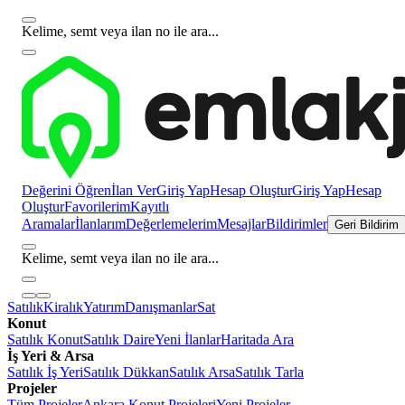
Kelime, semt veya ilan no ile ara...
Değerini Öğren
İlan Ver
Giriş Yap
Hesap Oluştur
Giriş Yap
Hesap
Oluştur
Favorilerim
Kayıtlı
Aramalar
İlanlarım
Değerlemelerim
Mesajlar
Bildirimler
Geri Bildirim
Kelime, semt veya ilan no ile ara...
Satılık
Kiralık
Yatırım
Danışmanlar
Sat
Konut
Satılık Konut
Satılık Daire
Yeni İlanlar
Haritada Ara
İş Yeri & Arsa
Satılık İş Yeri
Satılık Dükkan
Satılık Arsa
Satılık Tarla
Projeler
Tüm Projeler
Ankara Konut Projeleri
Yeni Projeler