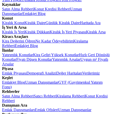
Kaynaklar
Satın Alma Rehberi
Konut Kredisi Rehberi
Uzman
Danışmanlar
Emlakjet Blog
Konut
Kiralık Konut
Kiralık Daire
Günlük Kiralık Daire
Haritada Ara
İş Yeri & Arsa
Kiralık İş Yeri
Kiralık Dükkan
Kiralık İş Yeri Piyasası
Kiralık Arsa
Kiracı Araçları
Kira Değerini Öğren
Ne Kadar Ödeyebilirim
Kiralama
Rehberi
Emlakjet Blog
İlanlar
Yatırımlık Konutlar
Kira Geliri Yüksek Konutlar
Hızlı Geri Dönüşlü
Konutlar
Fiyatı Düşen Konutlar
Yatırımlık Arsalar
Uygun m² Fiyatlı
Arsalar
Piyasa
Emlak Piyasası
Demografi Analizi
Değer Haritaları
Verilerimiz
Keşfet
Emlakjet Blog
Uzman Danışmanlar
GYF (Gayrimenkul Yatırım
Fonu)
Rehberler
Satın Alma Rehberi
Satıcı Rehberi
Kiralama Rehberi
Konut Kredisi
Rehberi
Danışman Ara
Emlak Danışmanları
Emlak Ofisleri
Uzman Danışmanlar