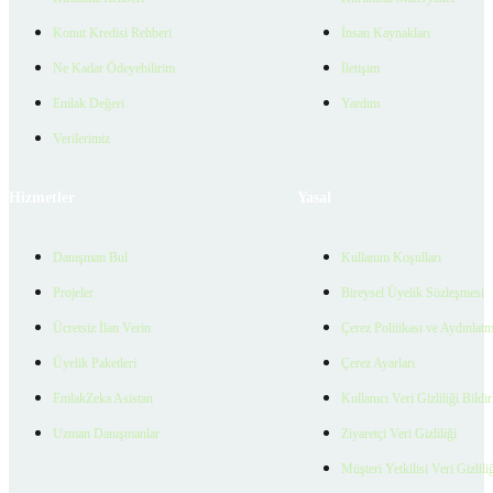
Konut Kredisi Rehberi
İnsan Kaynakları
Ne Kadar Ödeyebilirim
İletişim
Emlak Değeri
Yardım
Verilerimiz
Hizmetler
Yasal
Danışman Bul
Kullanım Koşulları
Projeler
Bireysel Üyelik Sözleşmesi
Ücretsiz İlan Verin
Çerez Politikası ve Aydınlat
Üyelik Paketleri
Çerez Ayarları
EmlakZeka Asistan
Kullanıcı Veri Gizliliği Bildi
Uzman Danışmanlar
Ziyaretçi Veri Gizliliği
Müşteri Yetkilisi Veri Gizlili