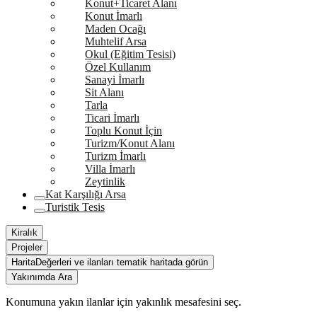
Konut+Ticaret Alanı
Konut İmarlı
Maden Ocağı
Muhtelif Arsa
Okul (Eğitim Tesisi)
Özel Kullanım
Sanayi İmarlı
Sit Alanı
Tarla
Ticari İmarlı
Toplu Konut İçin
Turizm/Konut Alanı
Turizm İmarlı
Villa İmarlı
Zeytinlik
Kat Karşılığı Arsa
Turistik Tesis
Kiralık
Projeler
Harita
Değerleri ve ilanları tematik haritada görün
Yakınımda Ara
Konumuna yakın ilanlar için yakınlık mesafesini seç.