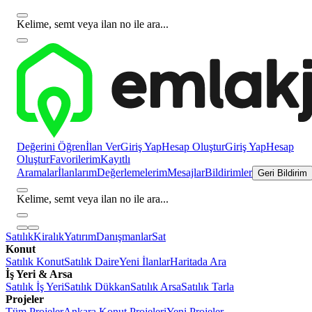
Kelime, semt veya ilan no ile ara...
Değerini Öğren
İlan Ver
Giriş Yap
Hesap Oluştur
Giriş Yap
Hesap
Oluştur
Favorilerim
Kayıtlı
Aramalar
İlanlarım
Değerlemelerim
Mesajlar
Bildirimler
Geri Bildirim
Kelime, semt veya ilan no ile ara...
Satılık
Kiralık
Yatırım
Danışmanlar
Sat
Konut
Satılık Konut
Satılık Daire
Yeni İlanlar
Haritada Ara
İş Yeri & Arsa
Satılık İş Yeri
Satılık Dükkan
Satılık Arsa
Satılık Tarla
Projeler
Tüm Projeler
Ankara Konut Projeleri
Yeni Projeler