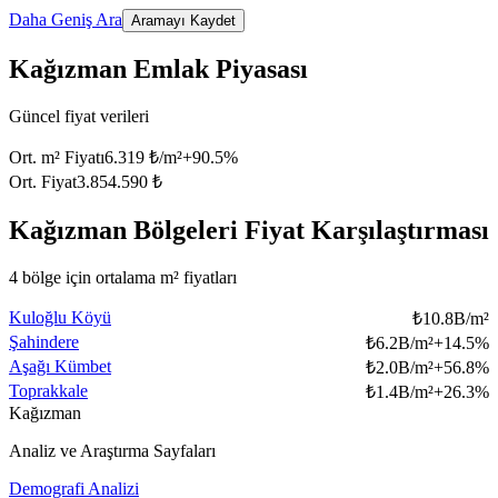
Daha Geniş Ara
Aramayı Kaydet
Kağızman Emlak Piyasası
Güncel fiyat verileri
Ort. m² Fiyatı
6.319 ₺/m²
+
90.5
%
Ort. Fiyat
3.854.590 ₺
Kağızman Bölgeleri Fiyat Karşılaştırması
4 bölge için ortalama m² fiyatları
Kuloğlu Köyü
₺
10.8B/m²
Şahindere
₺
6.2B/m²
+
14.5
%
Aşağı Kümbet
₺
2.0B/m²
+
56.8
%
Toprakkale
₺
1.4B/m²
+
26.3
%
Kağızman
Analiz ve Araştırma Sayfaları
Demografi Analizi