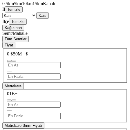
0.5km
5km
10km
15km
Kapalı
İl
Temizle
Kars
İlçe
Temizle
Kağızman
Semt/Mahalle
Tüm Semtler
Fiyat
0 ₺
50M+ ₺
—
Metrekare
0
1B+
—
Metrekare Birim Fiyatı