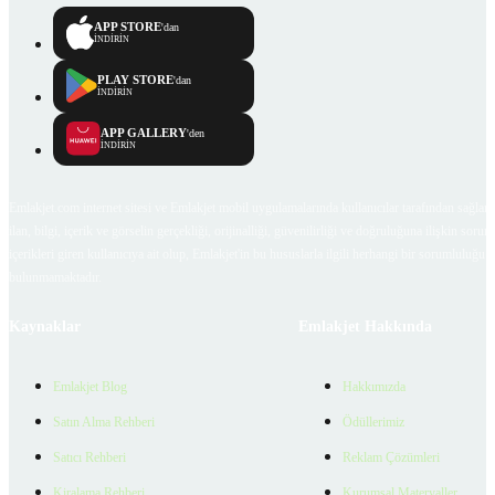
APP STORE
'dan
İNDİRİN
PLAY STORE
'dan
İNDİRİN
APP GALLERY
'den
İNDİRİN
Emlakjet.com internet sitesi ve Emlakjet mobil uygulamalarında kullanıcılar tarafından sağlana
ilan, bilgi, içerik ve görselin gerçekliği, orijinalliği, güvenilirliği ve doğruluğuna ilişkin soru
içerikleri giren kullanıcıya ait olup, Emlakjet'in bu hususlarla ilgili herhangi bir sorumluluğu
bulunmamaktadır.
Kaynaklar
Emlakjet Hakkında
Emlakjet Blog
Hakkımızda
Satın Alma Rehberi
Ödüllerimiz
Satıcı Rehberi
Reklam Çözümleri
Kiralama Rehberi
Kurumsal Materyaller