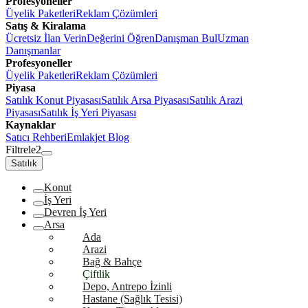
Profesyoneller
Üyelik Paketleri
Reklam Çözümleri
Satış & Kiralama
Ücretsiz İlan Verin
Değerini Öğren
Danışman Bul
Uzman
Danışmanlar
Profesyoneller
Üyelik Paketleri
Reklam Çözümleri
Piyasa
Satılık Konut Piyasası
Satılık Arsa Piyasası
Satılık Arazi
Piyasası
Satılık İş Yeri Piyasası
Kaynaklar
Satıcı Rehberi
Emlakjet Blog
Filtrele
2
Satılık
Konut
İş Yeri
Devren İş Yeri
Arsa
Ada
Arazi
Bağ & Bahçe
Çiftlik
Depo, Antrepo İzinli
Hastane (Sağlık Tesisi)