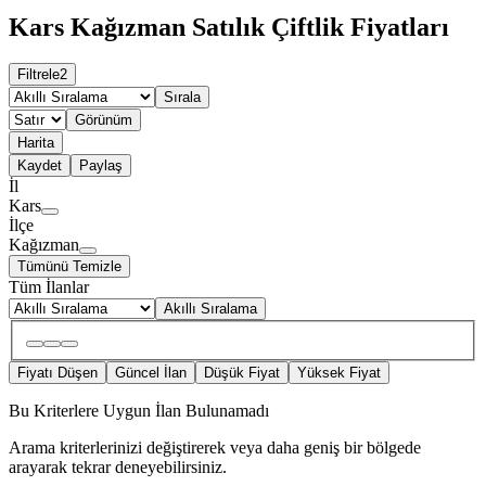
Kars Kağızman Satılık Çiftlik Fiyatları
Filtrele
2
Sırala
Görünüm
Harita
Kaydet
Paylaş
İl
Kars
İlçe
Kağızman
Tümünü Temizle
Tüm İlanlar
Akıllı Sıralama
Fiyatı Düşen
Güncel İlan
Düşük Fiyat
Yüksek Fiyat
Bu Kriterlere Uygun İlan Bulunamadı
Arama kriterlerinizi değiştirerek veya daha geniş bir bölgede
arayarak tekrar deneyebilirsiniz.