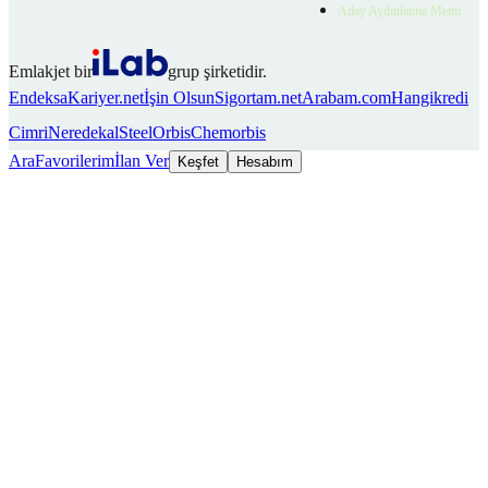
Aday Aydınlatma Metni
Emlakjet bir
grup şirketidir.
Endeksa
Kariyer.net
İşin Olsun
Sigortam.net
Arabam.com
Hangikredi
Cimri
Neredekal
SteelOrbis
Chemorbis
Ara
Favorilerim
İlan Ver
Keşfet
Hesabım