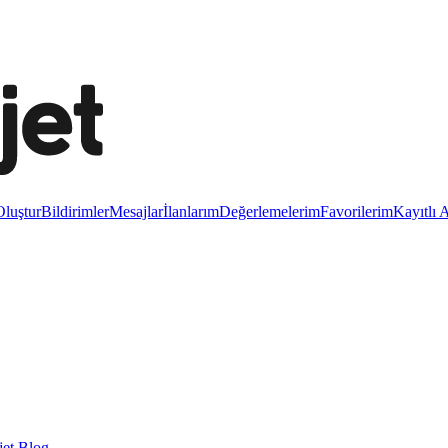
luştur
Bildirimler
Mesajlar
İlanlarım
Değerlemelerim
Favorilerim
Kayıtlı 
et Blog