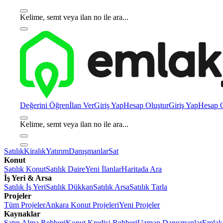
Kelime, semt veya ilan no ile ara...
Değerini Öğren
İlan Ver
Giriş Yap
Hesap Oluştur
Giriş Yap
Hesap O
Kelime, semt veya ilan no ile ara...
Satılık
Kiralık
Yatırım
Danışmanlar
Sat
Konut
Satılık Konut
Satılık Daire
Yeni İlanlar
Haritada Ara
İş Yeri & Arsa
Satılık İş Yeri
Satılık Dükkan
Satılık Arsa
Satılık Tarla
Projeler
Tüm Projeler
Ankara Konut Projeleri
Yeni Projeler
Kaynaklar
Satın Alma Rehberi
Konut Kredisi Rehberi
Uzman Danışmanlar
Emlakj