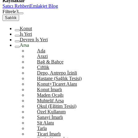
Kaynaklar
Satıcı Rehberi
Emlakjet Blog
Filtrele
3
Satılık
Konut
İş Yeri
Devren İş Yeri
Arsa
Ada
Arazi
Bağ & Bahçe
Çiftlik
Depo, Antrepo İzinli
Hastane (Sağlık Tesisi)
Konut+Ticaret Alanı
Konut İmarlı
Maden Ocağı
Muhtelif Arsa
Okul (Eğitim Tesisi)
Özel Kullanım
Sanayi İmarlı
Sit Alanı
Tarla
Ticari İmarlı