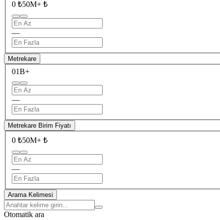
0 ₺
50M+ ₺
—
Metrekare
0
1B+
—
Metrekare Birim Fiyatı
0 ₺
50M+ ₺
—
Arama Kelimesi
Otomatik ara