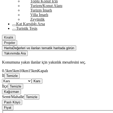
Toplu Konut İçin
Turizm/Konut Alanı
Turizm İmarlı
Villa İmarlı
Zeytinlik
Kat Karşılığı Arsa
Turistik Tesis
Kiralık
Projeler
Harita
Değerleri ve ilanları tematik haritada görün
Yakınımda Ara
Konumuna yakın ilanlar için yakınlık mesafesini seç.
0.5km
5km
10km
15km
Kapalı
İl
Temizle
Kars
İlçe
Temizle
Kağızman
Semt/Mahalle
Temizle
Paslı Köyü
Fiyat