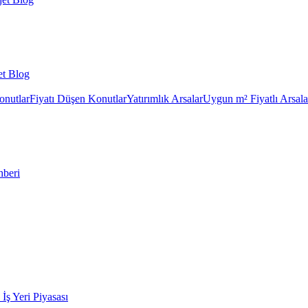
et Blog
onutlar
Fiyatı Düşen Konutlar
Yatırımlık Arsalar
Uygun m² Fiyatlı Arsala
hberi
k İş Yeri Piyasası