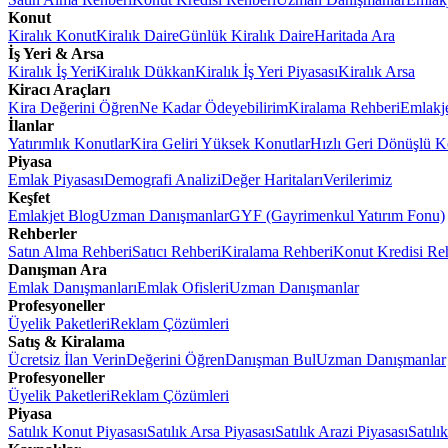
Konut
Kiralık Konut
Kiralık Daire
Günlük Kiralık Daire
Haritada Ara
İş Yeri & Arsa
Kiralık İş Yeri
Kiralık Dükkan
Kiralık İş Yeri Piyasası
Kiralık Arsa
Kiracı Araçları
Kira Değerini Öğren
Ne Kadar Ödeyebilirim
Kiralama Rehberi
Emlakj
İlanlar
Yatırımlık Konutlar
Kira Geliri Yüksek Konutlar
Hızlı Geri Dönüşlü K
Piyasa
Emlak Piyasası
Demografi Analizi
Değer Haritaları
Verilerimiz
Keşfet
Emlakjet Blog
Uzman Danışmanlar
GYF (Gayrimenkul Yatırım Fonu)
Rehberler
Satın Alma Rehberi
Satıcı Rehberi
Kiralama Rehberi
Konut Kredisi Re
Danışman Ara
Emlak Danışmanları
Emlak Ofisleri
Uzman Danışmanlar
Profesyoneller
Üyelik Paketleri
Reklam Çözümleri
Satış & Kiralama
Ücretsiz İlan Verin
Değerini Öğren
Danışman Bul
Uzman Danışmanlar
Profesyoneller
Üyelik Paketleri
Reklam Çözümleri
Piyasa
Satılık Konut Piyasası
Satılık Arsa Piyasası
Satılık Arazi Piyasası
Satılı