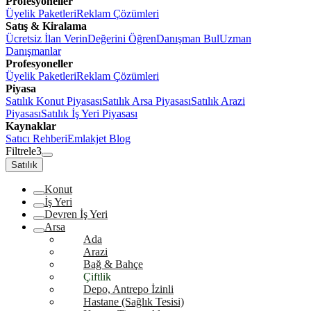
Profesyoneller
Üyelik Paketleri
Reklam Çözümleri
Satış & Kiralama
Ücretsiz İlan Verin
Değerini Öğren
Danışman Bul
Uzman
Danışmanlar
Profesyoneller
Üyelik Paketleri
Reklam Çözümleri
Piyasa
Satılık Konut Piyasası
Satılık Arsa Piyasası
Satılık Arazi
Piyasası
Satılık İş Yeri Piyasası
Kaynaklar
Satıcı Rehberi
Emlakjet Blog
Filtrele
3
Satılık
Konut
İş Yeri
Devren İş Yeri
Arsa
Ada
Arazi
Bağ & Bahçe
Çiftlik
Depo, Antrepo İzinli
Hastane (Sağlık Tesisi)