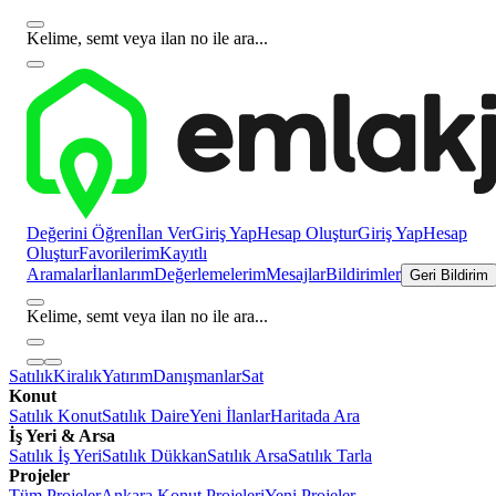
Kelime, semt veya ilan no ile ara...
Değerini Öğren
İlan Ver
Giriş Yap
Hesap Oluştur
Giriş Yap
Hesap
Oluştur
Favorilerim
Kayıtlı
Aramalar
İlanlarım
Değerlemelerim
Mesajlar
Bildirimler
Geri Bildirim
Kelime, semt veya ilan no ile ara...
Satılık
Kiralık
Yatırım
Danışmanlar
Sat
Konut
Satılık Konut
Satılık Daire
Yeni İlanlar
Haritada Ara
İş Yeri & Arsa
Satılık İş Yeri
Satılık Dükkan
Satılık Arsa
Satılık Tarla
Projeler
Tüm Projeler
Ankara Konut Projeleri
Yeni Projeler