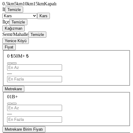
0.5km
5km
10km
15km
Kapalı
İl
Temizle
Kars
İlçe
Temizle
Kağızman
Semt/Mahalle
Temizle
Yenice Köyü
Fiyat
0 ₺
50M+ ₺
—
Metrekare
0
1B+
—
Metrekare Birim Fiyatı