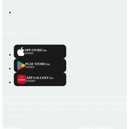
Emlakjet © 2006-2026
APP STORE
'dan
İNDİRİN
PLAY STORE
'dan
İNDİRİN
APP GALLERY
'den
İNDİRİN
Emlakjet.com internet sitesi ve Emlakjet mobil uygulamalarında kullanıcılar tarafından sağlana
ilan, bilgi, içerik ve görselin gerçekliği, orijinalliği, güvenilirliği ve doğruluğuna ilişkin soru
içerikleri giren kullanıcıya ait olup, Emlakjet'in bu hususlarla ilgili herhangi bir sorumluluğu
bulunmamaktadır.
Kaynaklar
Emlakjet Hakkında