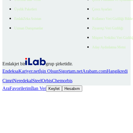
Üyelik Paketleri
Çerez Ayarları
EmlakZeka Asistan
Kullanıcı Veri Gizliliği Bildi
Uzman Danışmanlar
Ziyaretçi Veri Gizliliği
Müşteri Yetkilisi Veri Gizlili
Aday Aydınlatma Metni
Emlakjet bir
grup şirketidir.
Endeksa
Kariyer.net
İşin Olsun
Sigortam.net
Arabam.com
Hangikredi
Cimri
Neredekal
SteelOrbis
Chemorbis
Ara
Favorilerim
İlan Ver
Keşfet
Hesabım