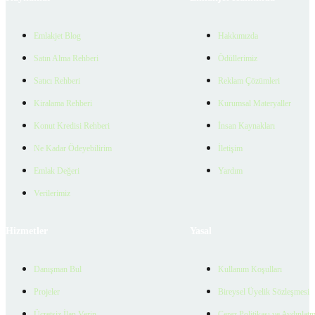
Emlakjet Blog
Hakkımızda
Satın Alma Rehberi
Ödüllerimiz
Satıcı Rehberi
Reklam Çözümleri
Kiralama Rehberi
Kurumsal Materyaller
Konut Kredisi Rehberi
İnsan Kaynakları
Ne Kadar Ödeyebilirim
İletişim
Emlak Değeri
Yardım
Verilerimiz
Hizmetler
Yasal
Danışman Bul
Kullanım Koşulları
Projeler
Bireysel Üyelik Sözleşmesi
Ücretsiz İlan Verin
Çerez Politikası ve Aydınlat