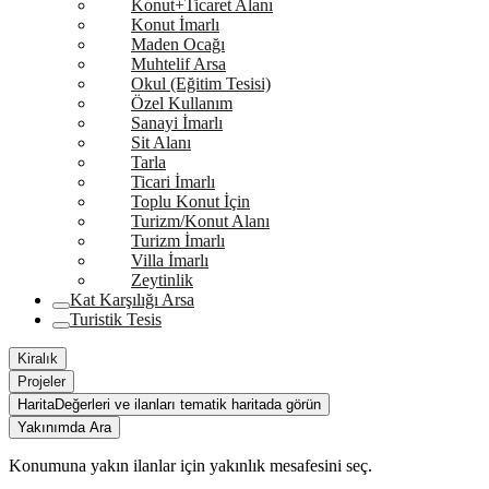
Konut+Ticaret Alanı
Konut İmarlı
Maden Ocağı
Muhtelif Arsa
Okul (Eğitim Tesisi)
Özel Kullanım
Sanayi İmarlı
Sit Alanı
Tarla
Ticari İmarlı
Toplu Konut İçin
Turizm/Konut Alanı
Turizm İmarlı
Villa İmarlı
Zeytinlik
Kat Karşılığı Arsa
Turistik Tesis
Kiralık
Projeler
Harita
Değerleri ve ilanları tematik haritada görün
Yakınımda Ara
Konumuna yakın ilanlar için yakınlık mesafesini seç.