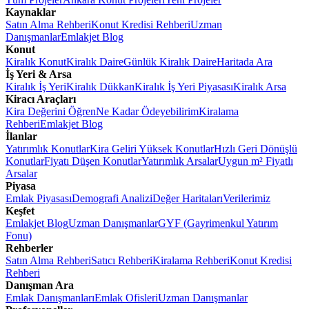
Kaynaklar
Satın Alma Rehberi
Konut Kredisi Rehberi
Uzman
Danışmanlar
Emlakjet Blog
Konut
Kiralık Konut
Kiralık Daire
Günlük Kiralık Daire
Haritada Ara
İş Yeri & Arsa
Kiralık İş Yeri
Kiralık Dükkan
Kiralık İş Yeri Piyasası
Kiralık Arsa
Kiracı Araçları
Kira Değerini Öğren
Ne Kadar Ödeyebilirim
Kiralama
Rehberi
Emlakjet Blog
İlanlar
Yatırımlık Konutlar
Kira Geliri Yüksek Konutlar
Hızlı Geri Dönüşlü
Konutlar
Fiyatı Düşen Konutlar
Yatırımlık Arsalar
Uygun m² Fiyatlı
Arsalar
Piyasa
Emlak Piyasası
Demografi Analizi
Değer Haritaları
Verilerimiz
Keşfet
Emlakjet Blog
Uzman Danışmanlar
GYF (Gayrimenkul Yatırım
Fonu)
Rehberler
Satın Alma Rehberi
Satıcı Rehberi
Kiralama Rehberi
Konut Kredisi
Rehberi
Danışman Ara
Emlak Danışmanları
Emlak Ofisleri
Uzman Danışmanlar