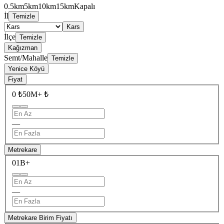
0.5km
5km
10km
15km
Kapalı
İl
Temizle
Kars
İlçe
Temizle
Kağızman
Semt/Mahalle
Temizle
Yenice Köyü
Fiyat
0 ₺
50M+ ₺
—
Metrekare
0
1B+
—
Metrekare Birim Fiyatı