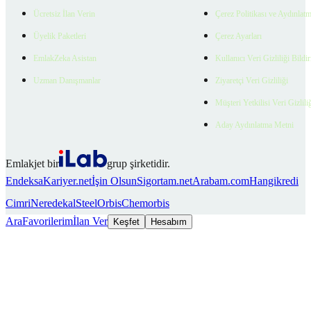
Ücretsiz İlan Verin
Çerez Politikası ve Aydınlat
Üyelik Paketleri
Çerez Ayarları
EmlakZeka Asistan
Kullanıcı Veri Gizliliği Bildi
Uzman Danışmanlar
Ziyaretçi Veri Gizliliği
Müşteri Yetkilisi Veri Gizlili
Aday Aydınlatma Metni
Emlakjet bir
grup şirketidir.
Endeksa
Kariyer.net
İşin Olsun
Sigortam.net
Arabam.com
Hangikredi
Cimri
Neredekal
SteelOrbis
Chemorbis
Ara
Favorilerim
İlan Ver
Keşfet
Hesabım