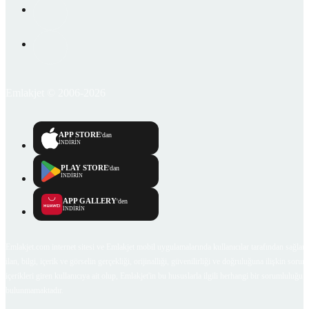
Emlakjet © 2006-2026
APP STORE
'dan
İNDİRİN
PLAY STORE
'dan
İNDİRİN
APP GALLERY
'den
İNDİRİN
Emlakjet.com internet sitesi ve Emlakjet mobil uygulamalarında kullanıcılar tarafından sağlana
ilan, bilgi, içerik ve görselin gerçekliği, orijinalliği, güvenilirliği ve doğruluğuna ilişkin soru
içerikleri giren kullanıcıya ait olup, Emlakjet'in bu hususlarla ilgili herhangi bir sorumluluğu
bulunmamaktadır.