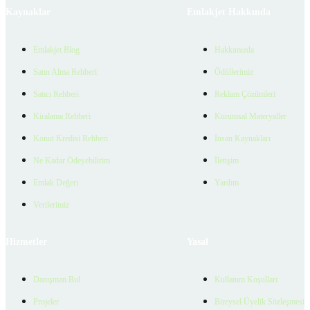
Kaynaklar
Emlakjet Hakkında
Emlakjet Blog
Hakkımızda
Satın Alma Rehberi
Ödüllerimiz
Satıcı Rehberi
Reklam Çözümleri
Kiralama Rehberi
Kurumsal Materyaller
Konut Kredisi Rehberi
İnsan Kaynakları
Ne Kadar Ödeyebilirim
İletişim
Emlak Değeri
Yardım
Verilerimiz
Hizmetler
Yasal
Danışman Bul
Kullanım Koşulları
Projeler
Bireysel Üyelik Sözleşmesi