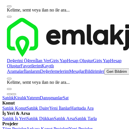
Kelime, semt veya ilan no ile ara...
Değerini Öğren
İlan Ver
Giriş Yap
Hesap Oluştur
Giriş Yap
Hesap
Oluştur
Favorilerim
Kayıtlı
Aramalar
İlanlarım
Değerlemelerim
Mesajlar
Bildirimler
Geri Bildirim
Kelime, semt veya ilan no ile ara...
Satılık
Kiralık
Yatırım
Danışmanlar
Sat
Konut
Satılık Konut
Satılık Daire
Yeni İlanlar
Haritada Ara
İş Yeri & Arsa
Satılık İş Yeri
Satılık Dükkan
Satılık Arsa
Satılık Tarla
Projeler
Tüm Projeler
Ankara Konut Projeleri
Yeni Projeler