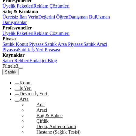
Profesyoneller
Üyelik Paketleri
Reklam Çözümleri
Satış & Kiralama
Ücretsiz İlan Verin
Değerini Öğren
Danışman Bul
Uzman
Danışmanlar
Profesyoneller
Üyelik Paketleri
Reklam Çözümleri
Piyasa
Satılık Konut Piyasası
Satılık Arsa Piyasası
Satılık Arazi
Piyasası
Satılık İş Yeri Piyasası
Kaynaklar
Satıcı Rehberi
Emlakjet Blog
Filtrele
3
Satılık
Konut
İş Yeri
Devren İş Yeri
Arsa
Ada
Arazi
Bağ & Bahçe
Çiftlik
Depo, Antrepo İzinli
Hastane (Sağlık Tesisi)