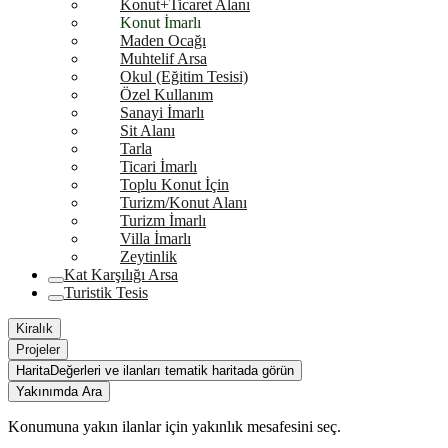
Konut+Ticaret Alanı
Konut İmarlı
Maden Ocağı
Muhtelif Arsa
Okul (Eğitim Tesisi)
Özel Kullanım
Sanayi İmarlı
Sit Alanı
Tarla
Ticari İmarlı
Toplu Konut İçin
Turizm/Konut Alanı
Turizm İmarlı
Villa İmarlı
Zeytinlik
Kat Karşılığı Arsa
Turistik Tesis
Kiralık
Projeler
Harita
Değerleri ve ilanları tematik haritada görün
Yakınımda Ara
Konumuna yakın ilanlar için yakınlık mesafesini seç.