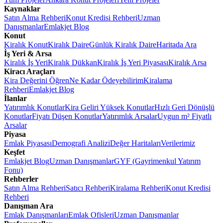
Kaynaklar
Satın Alma Rehberi
Konut Kredisi Rehberi
Uzman
Danışmanlar
Emlakjet Blog
Konut
Kiralık Konut
Kiralık Daire
Günlük Kiralık Daire
Haritada Ara
İş Yeri & Arsa
Kiralık İş Yeri
Kiralık Dükkan
Kiralık İş Yeri Piyasası
Kiralık Arsa
Kiracı Araçları
Kira Değerini Öğren
Ne Kadar Ödeyebilirim
Kiralama
Rehberi
Emlakjet Blog
İlanlar
Yatırımlık Konutlar
Kira Geliri Yüksek Konutlar
Hızlı Geri Dönüşlü
Konutlar
Fiyatı Düşen Konutlar
Yatırımlık Arsalar
Uygun m² Fiyatlı
Arsalar
Piyasa
Emlak Piyasası
Demografi Analizi
Değer Haritaları
Verilerimiz
Keşfet
Emlakjet Blog
Uzman Danışmanlar
GYF (Gayrimenkul Yatırım
Fonu)
Rehberler
Satın Alma Rehberi
Satıcı Rehberi
Kiralama Rehberi
Konut Kredisi
Rehberi
Danışman Ara
Emlak Danışmanları
Emlak Ofisleri
Uzman Danışmanlar