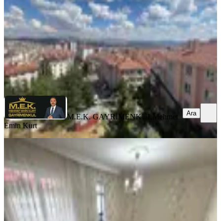
3+1
·
137 m²
·
1. Kat
·
05.08.2026
6.399.000 ₺
M.E.K. GAYRİMENKUL
Mehmet Emin Kurt
Ara
Ara
M.E.K. GAYRİMENKUL
Mehmet
Emin Kurt
MANZARALI
Fırsatı Kaçırmayın! Osmangazi'de
Satılık Geniş Balkonlu Bakımlı 3+1
Daire
Keçiören, Osmangazi Mahallesi
3+1
·
125 m²
·
Kot 1
·
03.08.2026