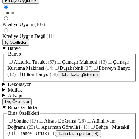
Krediye Uygunluk
Tümü
Krediye Uygun
(
107
)
Krediye Uygun Değil
(
11
)
İç Özellikler
Banyo
Banyo
Alaturka Tuvalet
(
57
)
Çamaşır Makinesi
(
13
)
Çamaşır
Kurutma Makinesi
(
14
)
Duşakabinli
(
37
)
Ebeveyn Banyo
(
12
)
Hilton Banyo
(
58
)
Daha fazla göster (5)
Dekorasyon
Mutfak
Altyapı
Dış Özellikler
Bina Özellikleri
Bina Özellikleri
Şömine
(
17
)
Ahşap Doğrama
(
28
)
Alüminyum
Doğrama
(
23
)
Apartman Görevlisi
(
48
)
Bahçe - Müstakil
(
6
)
Bahçe - Ortak
(
11
)
Daha fazla göster (14)