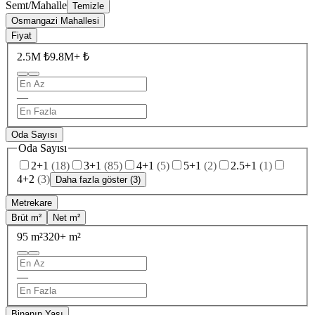
Semt/Mahalle
Temizle
Osmangazi Mahallesi
Fiyat
2.5M ₺
9.8M+ ₺
—
Oda Sayısı
Oda Sayısı
2+1
(
18
)
3+1
(
85
)
4+1
(
5
)
5+1
(
2
)
2.5+1
(
1
)
4+2
(
3
)
Daha fazla göster (3)
Metrekare
Brüt m²
Net m²
95 m²
320+ m²
—
Binanın Yaşı