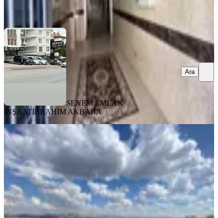
Ara
Ara
SENEM EMLAK
İNŞAAT
İBRAHİM AKBABA
MANZARALI
Öntek Caddesinde 3+1 Yapılı
Masrafsız Ve Şahane Manzaralı
Keçiören, Osmangazi Mahallesi
3+1
·
137 m²
·
1. Kat
·
26.07.2026
6.399.000 ₺