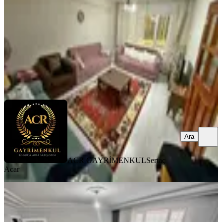
3+1
·
110 m²
·
Düz Giriş (Zemin)
·
05.08.2026
2.790.000 ₺
ACR GAYRİMENKUL
Sertaç Acar
Ara
Ara
ACR GAYRİMENKUL
Sertaç
Acar
MANZARALI
Ankara Keçiören Osmangazi
Mahallesinde