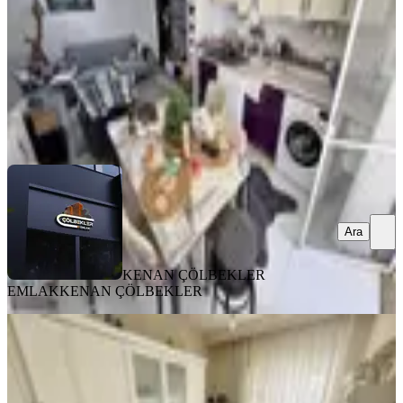
2.649.000 ₺
KENAN ÇÖLBEKLER EMLAK
KENAN ÇÖLBEKLER
Ara
Ara
KENAN ÇÖLBEKLER
EMLAK
KENAN ÇÖLBEKLER
MANZARALI
Osmangazi Perşembe Pazarı Altı Ön
Cephe Katta Temiz 3+1 Daire
Keçiören, Osmangazi Mahallesi