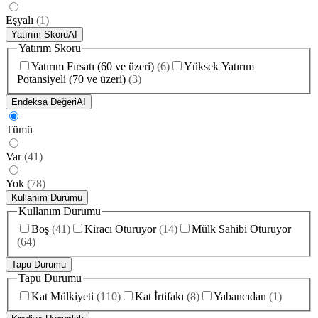
Eşyalı
(
1
)
Yatırım Skoru
AI
Yatırım Skoru
Yatırım Fırsatı (60 ve üzeri)
(
6
)
Yüksek Yatırım
Potansiyeli (70 ve üzeri)
(
3
)
Endeksa Değeri
AI
Tümü
Var
(
41
)
Yok
(
78
)
Kullanım Durumu
Kullanım Durumu
Boş
(
41
)
Kiracı Oturuyor
(
14
)
Mülk Sahibi Oturuyor
(
64
)
Tapu Durumu
Tapu Durumu
Kat Mülkiyeti
(
110
)
Kat İrtifakı
(
8
)
Yabancıdan
(
1
)