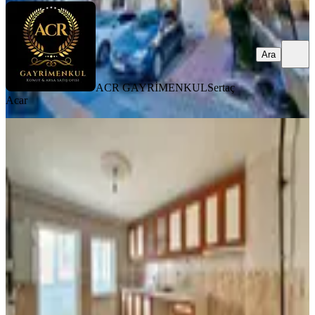
Ara
ACR GAYRİMENKUL
Sertaç
Acar
YENİ
Yasa'dan Ufuktepe'de 3.kat
Konumunda 3+1 %70 Kredili Kök
Tapu
Keçiören, Osmangazi Mahallesi
3+1
·
130 m²
·
Kot 1
·
07.08.2026
4.750.000 ₺
Yasa Gayrimenkul
Recep Kemel