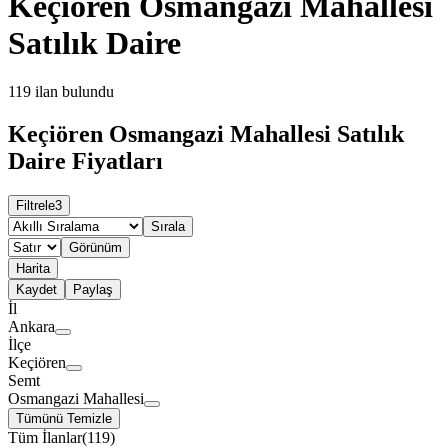
Keçiören Osmangazi Mahallesi
Satılık Daire
119
ilan bulundu
Keçiören Osmangazi Mahallesi Satılık
Daire Fiyatları
Filtrele
3
Sırala
Görünüm
Harita
Kaydet
Paylaş
İl
Ankara
İlçe
Keçiören
Semt
Osmangazi Mahallesi
Tümünü Temizle
Tüm İlanlar
(
119
)