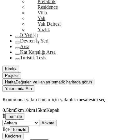
Prefabrik
Residence
Villa
Yalı
Yalı Dairesi
Yazlık
İş Yeri
(4)
Devren İş Yeri
Arsa
Kat Karşılığı Arsa
Turistik Tesis
Kiralık
Projeler
Harita
Değerleri ve ilanları tematik haritada görün
Yakınımda Ara
Konumuna yakın ilanlar için yakınlık mesafesini seç.
0.5km
5km
10km
15km
Kapalı
İl
Temizle
Ankara
İlçe
Temizle
Keçiören