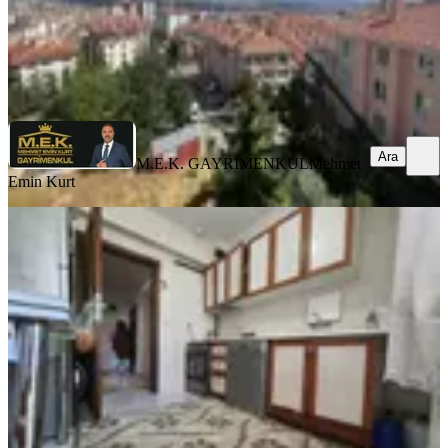
M.E.K. GAYRİMENKUL
Mehmet Emin Kurt
Ara
Ara
M.E.K. GAYRİMENKUL
Mehmet
Emin Kurt
MANZARALI
Sakın Kaçırma Osmangazi Mh'nde
Y.giriş 2+1 Fırsat Dairesi
Keçiören, Osmangazi Mahallesi
2+1
·
105 m²
·
Yüksek giriş
·
25.07.2026
2.650.000 ₺
MURAT GAYRİMENKUL
murat acıelma