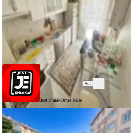
3+1
·
115 m²
·
1. Kat
·
02.08.2026
3.619.000 ₺
Jest Emlak
Ömer Köse
Ara
Ara
Jest Emlak
Ömer Köse
MANZARALI
Ankara / Keçiören / Osmangazi
Mahallesi Nde 3+1 Daire