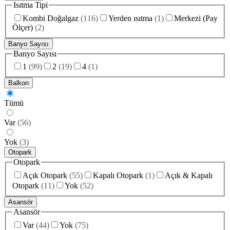
Isıtma Tipi
Kombi Doğalgaz
(
116
)
Yerden ısıtma
(
1
)
Merkezi (Pay
Ölçer)
(
2
)
Banyo Sayısı
Banyo Sayısı
1
(
99
)
2
(
19
)
4
(
1
)
Balkon
Tümü
Var
(
56
)
Yok
(
3
)
Otopark
Otopark
Açık Otopark
(
55
)
Kapalı Otopark
(
1
)
Açık & Kapalı
Otopark
(
11
)
Yok
(
52
)
Asansör
Asansör
Var
(
44
)
Yok
(
75
)