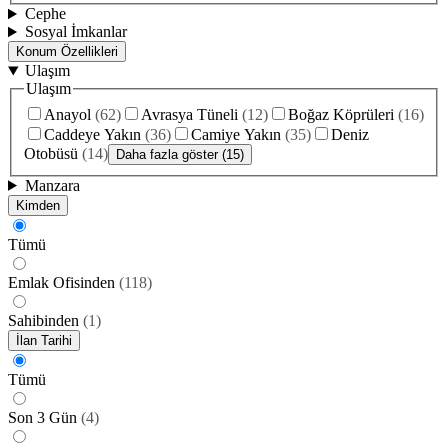
Cephe
Sosyal İmkanlar
Konum Özellikleri
Ulaşım
Ulaşım
Anayol
(
62
)
Avrasya Tüneli
(
12
)
Boğaz Köprüleri
(
16
)
Caddeye Yakın
(
36
)
Camiye Yakın
(
35
)
Deniz
Otobüsü
(
14
)
Daha fazla göster (15)
Manzara
Kimden
Tümü
Emlak Ofisinden
(
118
)
Sahibinden
(
1
)
İlan Tarihi
Tümü
Son 3 Gün
(
4
)