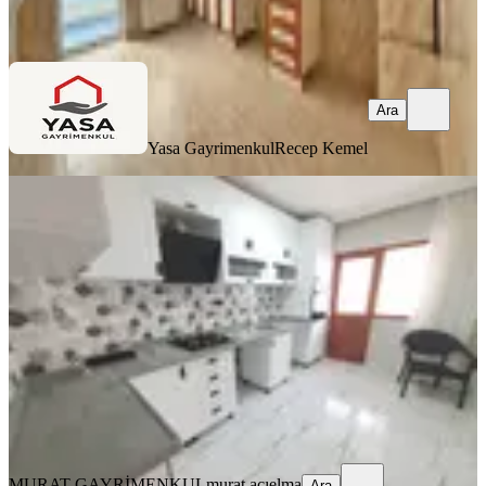
Ara
Ara
Yasa Gayrimenkul
Recep Kemel
YENİ
Osmangazi Caddesinde Full Yapılı
2.kat Asansörlü Fırsat Dairesi
Keçiören, Osmangazi Mahallesi
3+1
·
140 m²
·
3. Kat
·
07.08.2026
5.249.000 ₺
MURAT GAYRİMENKUL
murat acıelma
Ara
MURAT GAYRİMENKUL
murat acıelma
Ara