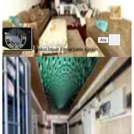
Keskin İnşaat Emlak
Şahin Keskin
Ara
Ara
Keskin İnşaat Emlak
Şahin Keskin
MANZARALI
Osmangazi Mah.erdinç Caddesin De
Katta 4+1 Yeni Bina Asansörlü
Keçiören, Osmangazi Mahallesi
4+1
·
160 m²
·
3. Kat
·
27.07.2026
4.299.999 ₺
SENEM EMLAK İNŞAAT
İBRAHİM AKBABA