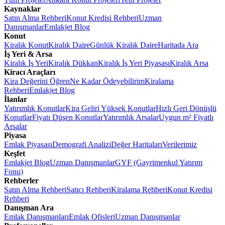
Kaynaklar
Satın Alma Rehberi
Konut Kredisi Rehberi
Uzman
Danışmanlar
Emlakjet Blog
Konut
Kiralık Konut
Kiralık Daire
Günlük Kiralık Daire
Haritada Ara
İş Yeri & Arsa
Kiralık İş Yeri
Kiralık Dükkan
Kiralık İş Yeri Piyasası
Kiralık Arsa
Kiracı Araçları
Kira Değerini Öğren
Ne Kadar Ödeyebilirim
Kiralama
Rehberi
Emlakjet Blog
İlanlar
Yatırımlık Konutlar
Kira Geliri Yüksek Konutlar
Hızlı Geri Dönüşlü
Konutlar
Fiyatı Düşen Konutlar
Yatırımlık Arsalar
Uygun m² Fiyatlı
Arsalar
Piyasa
Emlak Piyasası
Demografi Analizi
Değer Haritaları
Verilerimiz
Keşfet
Emlakjet Blog
Uzman Danışmanlar
GYF (Gayrimenkul Yatırım
Fonu)
Rehberler
Satın Alma Rehberi
Satıcı Rehberi
Kiralama Rehberi
Konut Kredisi
Rehberi
Danışman Ara
Emlak Danışmanları
Emlak Ofisleri
Uzman Danışmanlar