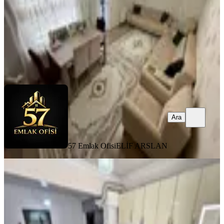
2.850.000 ₺
57 Emlak Ofisi
ELİF ARSLAN
Ara
Ara
57 Emlak Ofisi
ELİF ARSLAN
BALKONLU
Bademlik Cadde Üzeri Asansör'lü
Bahçe Katı 2+1 Geniş M2 Fırsat!!
Keçiören, Osmangazi Mahallesi
2+1
·
130 m²
·
Kot 1
·
02.08.2026