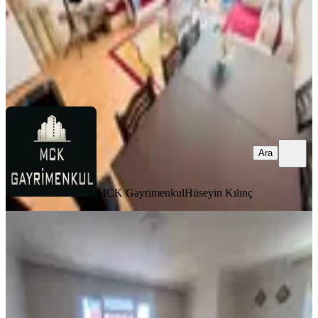
MCK Gayrimenkul
Hüseyin Kılınç
Ara
Ara
MCK Gayrimenkul
Hüseyin Kılınç
MANZARALI
Keçiören Osmangazi'de Cadde Üzeri
Manzaralı Açık Teraslı Dublex
Keçiören, Osmangazi Mahallesi
4+1
·
170 m²
·
4. Kat
·
05.08.2026