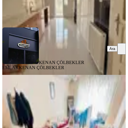
KENAN ÇÖLBEKLER EMLAK
KENAN ÇÖLBEKLER
Ara
Ara
KENAN ÇÖLBEKLER
EMLAK
KENAN ÇÖLBEKLER
MANZARALI
Mck'dan Osmangazide Kat
Konumunda Giyinme Odalı 2+1
Daire
Keçiören, Osmangazi Mahallesi
2+1
·
110 m²
·
Yüksek giriş
·
05.08.2026
3.619.000 ₺