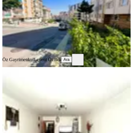
Keçiören, Osmangazi Mahallesi
3+1
·
125 m²
·
Kot 1
·
01.08.2026
2.850.000 ₺
Öz Gayrimenkul
Levent Öztürk
Ara
Öz Gayrimenkul
Levent Öztürk
Ara
BALKONLU
Keçiören Ufuktepe Osmangazi Cad
Yakını.kot 2 De 3+1 Daire
Keçiören, Osmangazi Mahallesi
3+1
·
130 m²
·
Kot 1
·
29.07.2026
2.890.000 ₺