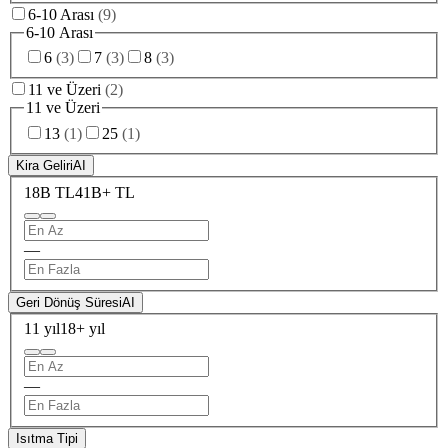
6-10 Arası
(
9
)
6-10 Arası
6
(
3
)
7
(
3
)
8
(
3
)
11 ve Üzeri
(
2
)
11 ve Üzeri
13
(
1
)
25
(
1
)
Kira Geliri
AI
18B TL
41B+ TL
—
Geri Dönüş Süresi
AI
11 yıl
18+ yıl
—
Isıtma Tipi