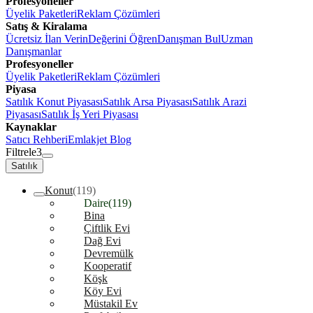
Profesyoneller
Üyelik Paketleri
Reklam Çözümleri
Satış & Kiralama
Ücretsiz İlan Verin
Değerini Öğren
Danışman Bul
Uzman
Danışmanlar
Profesyoneller
Üyelik Paketleri
Reklam Çözümleri
Piyasa
Satılık Konut Piyasası
Satılık Arsa Piyasası
Satılık Arazi
Piyasası
Satılık İş Yeri Piyasası
Kaynaklar
Satıcı Rehberi
Emlakjet Blog
Filtrele
3
Satılık
Konut
(119)
Daire
(119)
Bina
Çiftlik Evi
Dağ Evi
Devremülk
Kooperatif
Köşk
Köy Evi
Müstakil Ev