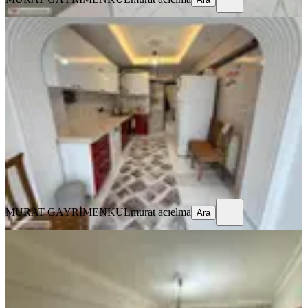
YENİ
!!şok!!osmangazi'de Emsalsiz Fiyata
Katta Fırsat İlk Gelen Alır
Keçiören, Osmangazi Mahallesi
3+1
·
130 m²
·
4. Kat
·
07.08.2026
3.699.000 ₺
MURAT GAYRİMENKUL
murat acıelma
Ara
MURAT GAYRİMENKUL
murat acıelma
Ara
MANZARALI
Acr'den Keçiören Hastanesi Yakını
3+1 Bahçe Kat Masrafsız Daire2
Keçiören, Osmangazi Mahallesi