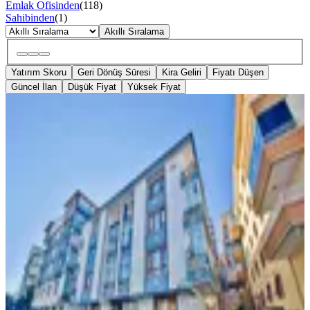
Emlak Ofisinden
(
118
)
Sahibinden
(
1
)
Akıllı Sıralama
Yatırım Skoru
Geri Dönüş Süresi
Kira Geliri
Fiyatı Düşen
Güncel İlan
Düşük Fiyat
Yüksek Fiyat
YENİ
Acr'den Baştuğ Sk'da 3+1 Masrafsız
130 M2 Satılık Daire
Keçiören, Osmangazi Mahallesi
3+1
·
135 m²
·
1. Kat
·
08.08.2026
4.199.000 ₺
ACR GAYRİMENKUL
Sertaç Acar
Ara