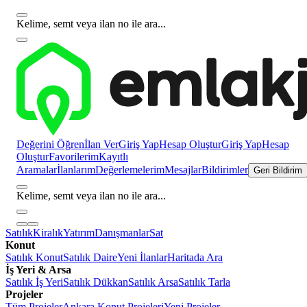
Kelime, semt veya ilan no ile ara...
Değerini Öğren
İlan Ver
Giriş Yap
Hesap Oluştur
Giriş Yap
Hesap
Oluştur
Favorilerim
Kayıtlı
Aramalar
İlanlarım
Değerlemelerim
Mesajlar
Bildirimler
Geri Bildirim
Kelime, semt veya ilan no ile ara...
Satılık
Kiralık
Yatırım
Danışmanlar
Sat
Konut
Satılık Konut
Satılık Daire
Yeni İlanlar
Haritada Ara
İş Yeri & Arsa
Satılık İş Yeri
Satılık Dükkan
Satılık Arsa
Satılık Tarla
Projeler
Tüm Projeler
Ankara Konut Projeleri
Yeni Projeler