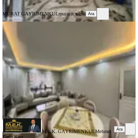
Ara
MURAT GAYRİMENKUL
murat acıelma
Ara
MANZARALI
Osmangazi'de Cadde Yakını Üçünçü
Kat Konumunda 2+1
Keçiören, Osmangazi Mahallesi
2+1
·
105 m²
·
Yüksek giriş
·
25.07.2026
3.450.000 ₺
M.E.K. GAYRİMENKUL
Mehmet Emin Kurt
Ara
Ara
M.E.K. GAYRİMENKUL
Mehmet
Emin Kurt