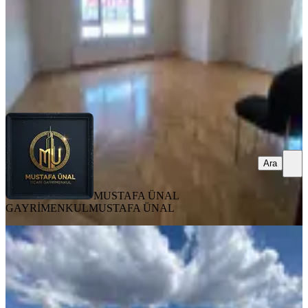
4.290.000 ₺
MUSTAFA ÜNAL GAYRİMENKUL
MUSTAFA ÜNAL
Ara
Ara
MUSTAFA ÜNAL
GAYRİMENKUL
MUSTAFA ÜNAL
KOMBİLİ
Öntek Caddesinde 3+1 Yapılı
Masrafsız Ve Şahane Manzaralı
Keçiören, Osmangazi Mahallesi