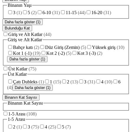
Binanın Yaşı
3
(
1
)
5
(
2
)
6-10
(
31
)
11-15
(
44
)
16-20
(
31
)
Daha fazla göster (1)
Bulunduğu Kat
Giriş ve Alt Katlar
(
44
)
Giriş ve Alt Katlar
Bahçe katı
(
2
)
Düz Giriş (Zemin)
(
5
)
Yüksek giriş
(
10
)
Kot 1 (-1)
(
19
)
Kot 2 (-2)
(
5
)
Kot 3 (-3)
(
2
)
Daha fazla göster (1)
Üst Katlar
(
75
)
Üst Katlar
Çatı Dubleks
(
1
)
1
(
15
)
2
(
13
)
3
(
31
)
4
(
10
)
6
(
4
)
Daha fazla göster (1)
Binanın Kat Sayısı
Binanın Kat Sayısı
1-5 Arası
(
108
)
1-5 Arası
2
(
1
)
3
(
75
)
4
(
25
)
5
(
7
)