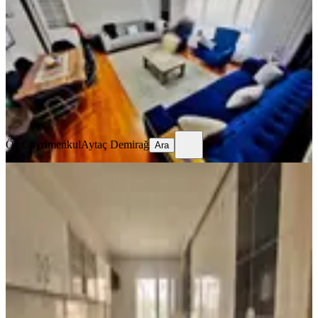
Keçiören, Osmangazi Mahallesi
3+1
·
135 m²
·
1. Kat
·
05.08.2026
4.190.000 ₺
Öz Gayrimenkul
Aytaç Demirağ
Ara
Öz Gayrimenkul
Aytaç Demirağ
Ara
BALKONLU
Cadde Yakını Ara Kat'ta Asansör'lü
3+1 Geniş M2 Kredi'ye Uygun!!
Keçiören, Osmangazi Mahallesi
3+1
·
130 m²
·
4. Kat
·
05.08.2026
4.380.000 ₺