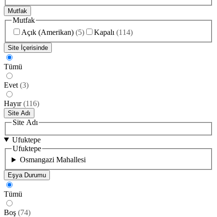
Mutfak
Mutfak
Açık (Amerikan)
(
5
)
Kapalı
(
114
)
Site İçerisinde
Tümü
Evet
(
3
)
Hayır
(
116
)
Site Adı
Site Adı
Ufuktepe
Ufuktepe
Osmangazi Mahallesi
Eşya Durumu
Tümü
Boş
(
74
)