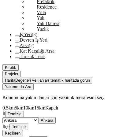
Prefabrik
Residence
Villa
Yalı
Yalı Dairesi
Yazlık
İş Yeri
(3)
Devren İş Yeri
Arsa
(2)
Kat Karşılığı Arsa
Turistik Tesis
Kiralık
Projeler
Harita
Değerleri ve ilanları tematik haritada görün
Yakınımda Ara
Konumuna yakın ilanlar için yakınlık mesafesini seç.
0.5km
5km
10km
15km
Kapalı
İl
Temizle
Ankara
İlçe
Temizle
Keçiören