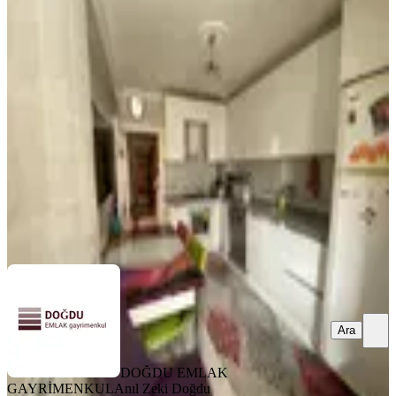
%
4
Doğdu Emlak'tan Caddeye Yakın
Orta Kat Ferah 3+1 Daire
Keçiören, Yeşiltepe Mahallesi
3+1
·
130 m²
·
2. Kat
·
07.05.2026
4.100.000 ₺
4.250.000 ₺
DOĞDU EMLAK GAYRİMENKUL
Anıl Zeki Doğdu
Ara
Ara
DOĞDU EMLAK
GAYRİMENKUL
Anıl Zeki Doğdu