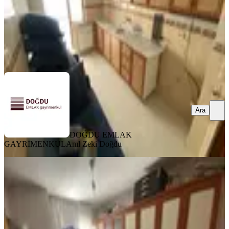
DOĞDU EMLAK GAYRİMENKUL
Anıl Zeki Doğdu
Ara
Ara
DOĞDU EMLAK
GAYRİMENKUL
Anıl Zeki Doğdu
BALKONLU
Doğdu Emlak'tan Yeşiltepede Merkezi
Konum Satılık 3+1 Daire
Keçiören, Yeşiltepe Mahallesi
3+1
·
110 m²
·
Düz Giriş (Zemin)
·
23.07.2026