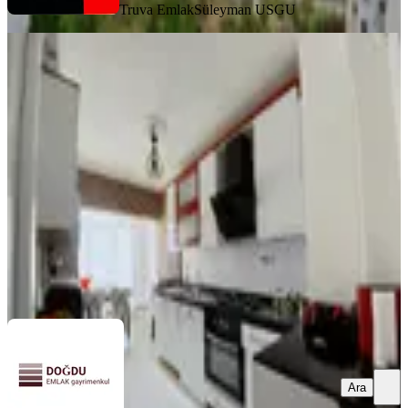
Truva Emlak
Süleyman USGU
Doğdu Emlak'tan Cadde Üzeri Kat'ta
Lüxx Yapıda 3+1
Keçiören, Yeşiltepe Mahallesi
3+1
·
115 m²
·
2. Kat
·
30.03.2026
4.250.000 ₺
DOĞDU EMLAK GAYRİMENKUL
Anıl Zeki Doğdu
Ara
Ara