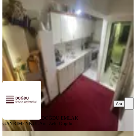
Doğdu Emlak'tan 431. Cd 3+1 Daire
Keçiören, Yeşiltepe Mahallesi
3+1
·
115 m²
·
Düz Giriş (Zemin)
·
26.05.2026
2.900.000 ₺
DOĞDU EMLAK GAYRİMENKUL
Anıl Zeki Doğdu
Ara
Ara
DOĞDU EMLAK
GAYRİMENKUL
Anıl Zeki Doğdu
BALKONLU