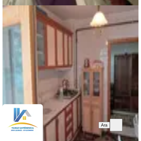
MANZARALI
Keçiören Yeşiltepe Mahallesinde 3+1
Giriş Daire
Keçiören, Yeşiltepe Mahallesi
3+1
·
138 m²
·
Yüksek giriş
·
18.04.2026
3.625.000 ₺
Yatırım Skoru
:
75
Yüksek
Yılmaz Emlak
Yusuf Yılmaz
Ara
Ara