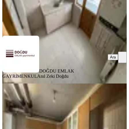
DOĞDU EMLAK GAYRİMENKUL
Anıl Zeki Doğdu
Ara
Ara
DOĞDU EMLAK
GAYRİMENKUL
Anıl Zeki Doğdu
BALKONLU
Barut Emlaktan Kuzey Ankara
Tokilerde 2. Etap Önü Açık 3+1 Daire
Keçiören, Yeşiltepe Mahallesi
3+1
·
120 m²
·
Kot 1
·
24.07.2026