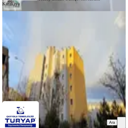
Karakaya
SİTE İÇİ
Kuzey Ankara 1.etap Cadde Üzeri
Harika Konumda 4+1 Satılık
Keçiören, Yeşiltepe Mahallesi
4+1
·
140 m²
·
1. Kat
·
04.04.2026
3.800.000 ₺
Geri Dönüş:
14 yıl
Turyap Çayyolu Temsilciliği
Furkan TENGİLİMOĞLU
Ara
Ara