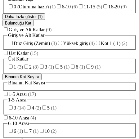
0 (Oturuma hazır)
(
1
)
6-10
(
6
)
11-15
(
5
)
16-20
(
9
)
Daha fazla göster (1)
Bulunduğu Kat
Giriş ve Alt Katlar
(
9
)
Giriş ve Alt Katlar
Düz Giriş (Zemin)
(
3
)
Yüksek giriş
(
4
)
Kot 1 (-1)
(
2
)
Üst Katlar
(
15
)
Üst Katlar
1
(
3
)
2
(
8
)
3
(
1
)
5
(
1
)
6
(
1
)
9
(
1
)
Binanın Kat Sayısı
Binanın Kat Sayısı
1-5 Arası
(
17
)
1-5 Arası
3
(
14
)
4
(
2
)
5
(
1
)
6-10 Arası
(
4
)
6-10 Arası
6
(
1
)
7
(
1
)
10
(
2
)