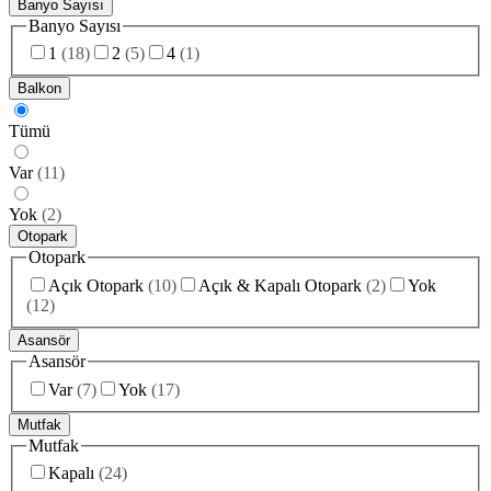
Banyo Sayısı
Banyo Sayısı
1
(
18
)
2
(
5
)
4
(
1
)
Balkon
Tümü
Var
(
11
)
Yok
(
2
)
Otopark
Otopark
Açık Otopark
(
10
)
Açık & Kapalı Otopark
(
2
)
Yok
(
12
)
Asansör
Asansör
Var
(
7
)
Yok
(
17
)
Mutfak
Mutfak
Kapalı
(
24
)