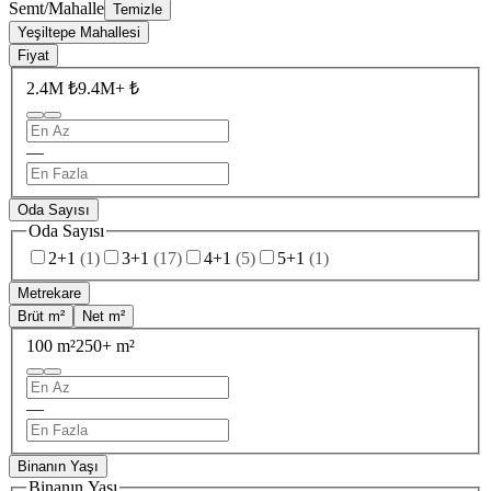
Semt/Mahalle
Temizle
Yeşiltepe Mahallesi
Fiyat
2.4M ₺
9.4M+ ₺
—
Oda Sayısı
Oda Sayısı
2+1
(
1
)
3+1
(
17
)
4+1
(
5
)
5+1
(
1
)
Metrekare
Brüt m²
Net m²
100 m²
250+ m²
—
Binanın Yaşı
Binanın Yaşı