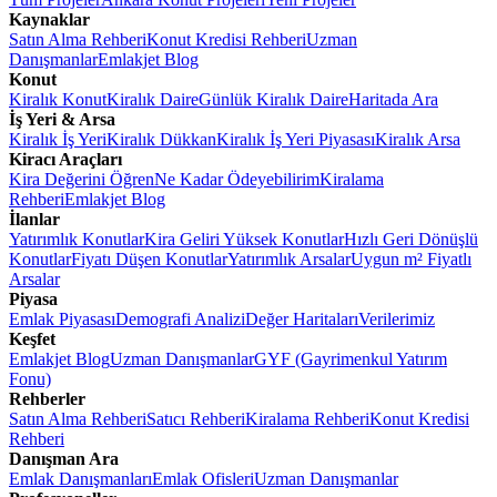
Kaynaklar
Satın Alma Rehberi
Konut Kredisi Rehberi
Uzman
Danışmanlar
Emlakjet Blog
Konut
Kiralık Konut
Kiralık Daire
Günlük Kiralık Daire
Haritada Ara
İş Yeri & Arsa
Kiralık İş Yeri
Kiralık Dükkan
Kiralık İş Yeri Piyasası
Kiralık Arsa
Kiracı Araçları
Kira Değerini Öğren
Ne Kadar Ödeyebilirim
Kiralama
Rehberi
Emlakjet Blog
İlanlar
Yatırımlık Konutlar
Kira Geliri Yüksek Konutlar
Hızlı Geri Dönüşlü
Konutlar
Fiyatı Düşen Konutlar
Yatırımlık Arsalar
Uygun m² Fiyatlı
Arsalar
Piyasa
Emlak Piyasası
Demografi Analizi
Değer Haritaları
Verilerimiz
Keşfet
Emlakjet Blog
Uzman Danışmanlar
GYF (Gayrimenkul Yatırım
Fonu)
Rehberler
Satın Alma Rehberi
Satıcı Rehberi
Kiralama Rehberi
Konut Kredisi
Rehberi
Danışman Ara
Emlak Danışmanları
Emlak Ofisleri
Uzman Danışmanlar