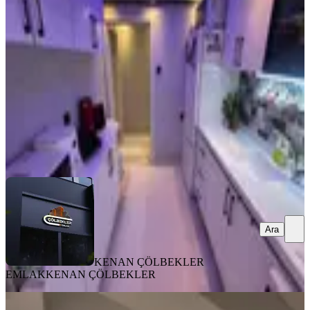
Keçiören, Yeşiltepe Mahallesi
3+1
·
125 m²
·
Yüksek giriş
·
10.06.2026
3.575.000 ₺
Geri Dönüş:
16 yıl
KENAN ÇÖLBEKLER EMLAK
KENAN ÇÖLBEKLER
Ara
Ara
KENAN ÇÖLBEKLER
EMLAK
KENAN ÇÖLBEKLER
KOMBİLİ