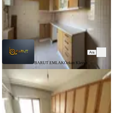
2.990.000 ₺
BARUT EMLAK
Özkan Klavuz
Ara
Ara
BARUT EMLAK
Özkan Klavuz
BALKONLU
Doğdu Emlak'tan Yeşiltepede Cadde
Üstü Geniş 3+1
Keçiören, Yeşiltepe Mahallesi
3+1
·
130 m²
·
1. Kat
·
23.07.2026
4.700.000 ₺