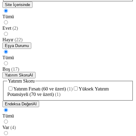
Site İçerisinde
Tümü
Evet
(
2
)
Hayır
(
22
)
Eşya Durumu
Tümü
Boş
(
17
)
Yatırım Skoru
AI
Yatırım Skoru
Yatırım Fırsatı (60 ve üzeri)
(
1
)
Yüksek Yatırım
Potansiyeli (70 ve üzeri)
(
1
)
Endeksa Değeri
AI
Tümü
Var
(
4
)