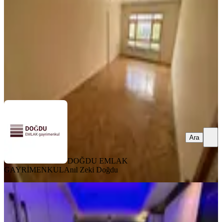
3+1
·
115 m²
·
2. Kat
·
21.06.2026
3.270.000 ₺
DOĞDU EMLAK GAYRİMENKUL
Anıl Zeki Doğdu
Ara
Ara
DOĞDU EMLAK
GAYRİMENKUL
Anıl Zeki Doğdu
KOMBİLİ
Yeşiltepe Mah.de 3+1 Kat
Konumunda Ultra Lux Yapılı Fırsat
Daire