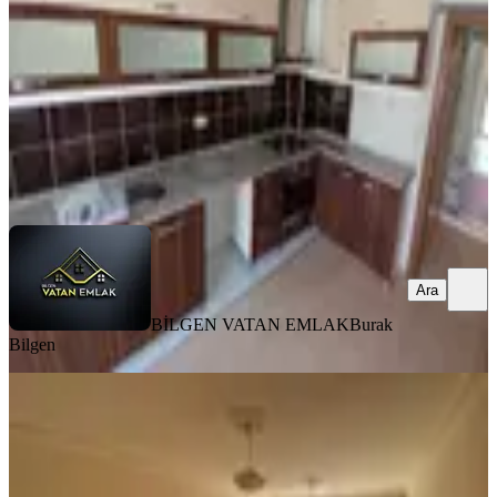
3+1
·
125 m²
·
2. Kat
·
29.06.2026
4.950.000 ₺
BİLGEN VATAN EMLAK
Burak Bilgen
Ara
Ara
BİLGEN VATAN EMLAK
Burak
Bilgen
MANZARALI
Doğdu Emlak'tan Ara Kat Cadde
Üzeri 110m2 3+1
Keçiören, Yeşiltepe Mahallesi