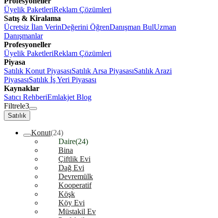
Profesyoneller
Üyelik Paketleri
Reklam Çözümleri
Satış & Kiralama
Ücretsiz İlan Verin
Değerini Öğren
Danışman Bul
Uzman
Danışmanlar
Profesyoneller
Üyelik Paketleri
Reklam Çözümleri
Piyasa
Satılık Konut Piyasası
Satılık Arsa Piyasası
Satılık Arazi
Piyasası
Satılık İş Yeri Piyasası
Kaynaklar
Satıcı Rehberi
Emlakjet Blog
Filtrele
3
Satılık
Konut
(24)
Daire
(24)
Bina
Çiftlik Evi
Dağ Evi
Devremülk
Kooperatif
Köşk
Köy Evi
Müstakil Ev