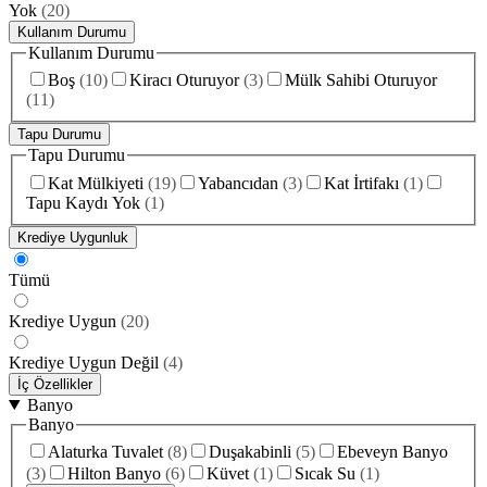
Yok
(
20
)
Kullanım Durumu
Kullanım Durumu
Boş
(
10
)
Kiracı Oturuyor
(
3
)
Mülk Sahibi Oturuyor
(
11
)
Tapu Durumu
Tapu Durumu
Kat Mülkiyeti
(
19
)
Yabancıdan
(
3
)
Kat İrtifakı
(
1
)
Tapu Kaydı Yok
(
1
)
Krediye Uygunluk
Tümü
Krediye Uygun
(
20
)
Krediye Uygun Değil
(
4
)
İç Özellikler
Banyo
Banyo
Alaturka Tuvalet
(
8
)
Duşakabinli
(
5
)
Ebeveyn Banyo
(
3
)
Hilton Banyo
(
6
)
Küvet
(
1
)
Sıcak Su
(
1
)