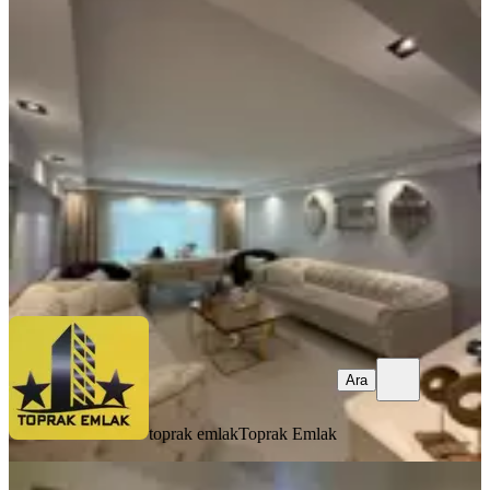
%
8
Toprak Emlak'tan Ank Keçiören
Yeşiltepe Ma
Keçiören, Yeşiltepe Mahallesi
3+1
·
100 m²
·
Yüksek giriş
·
05.06.2026
3.300.000 ₺
3.575.000 ₺
toprak emlak
Toprak Emlak
Ara
Ara
toprak emlak
Toprak Emlak
BALKONLU