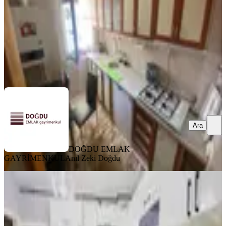
3.200.000 ₺
DOĞDU EMLAK GAYRİMENKUL
Anıl Zeki Doğdu
Ara
Ara
DOĞDU EMLAK
GAYRİMENKUL
Anıl Zeki Doğdu
MANZARALI
%
3
Haserden Yeşiltepede Site Dairesi 4+1
Full Manzara Kaçmaz Fırsat
Keçiören, Yeşiltepe Mahallesi