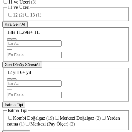
11 ve Üzeri
(
3
)
11 ve Üzeri
12
(
2
)
13
(
1
)
Kira Geliri
AI
18B TL
29B+ TL
—
Geri Dönüş Süresi
AI
12 yıl
16+ yıl
—
Isıtma Tipi
Isıtma Tipi
Kombi Doğalgaz
(
19
)
Merkezi Doğalgaz
(
2
)
Yerden
ısıtma
(
1
)
Merkezi (Pay Ölçer)
(
2
)