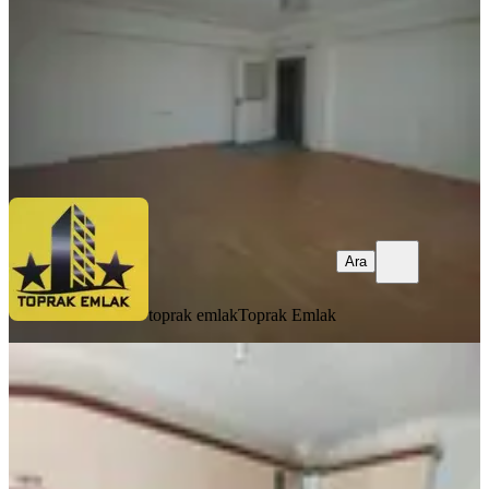
2.399.000 ₺
toprak emlak
Toprak Emlak
Ara
Ara
toprak emlak
Toprak Emlak
MANZARALI
Vatan'dan Yeşiltepe'de Cadde Dibi
Cepheleri Açık Lüks Yapılı Genç Bina
Orta Kat Masrafsız Asansörl
Keçiören, Yeşiltepe Mahallesi