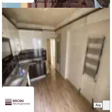
Yılmaz Emlak
Yusuf Yılmaz
KOMBİLİ
Doğdu Emlak'tan Yeşiltepe'de G.kat
Yeni Bina
Keçiören, Yeşiltepe Mahallesi
3+1
·
110 m²
·
Düz Giriş (Zemin)
·
18.04.2026
3.250.000 ₺
DOĞDU EMLAK GAYRİMENKUL
Anıl Zeki Doğdu
Ara
Ara