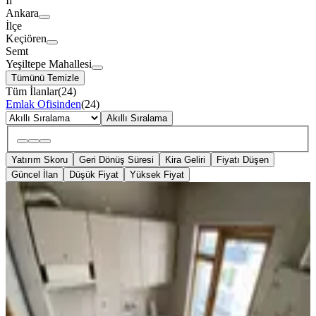
İl
Ankara
İlçe
Keçiören
Semt
Yeşiltepe Mahallesi
Tümünü Temizle
Tüm İlanlar
(
24
)
Emlak Ofisinden
(
24
)
Akıllı Sıralama
Yatırım Skoru
Geri Dönüş Süresi
Kira Geliri
Fiyatı Düşen
Güncel İlan
Düşük Fiyat
Yüksek Fiyat
BALKONLU
Yeşiltepe'de Ara Katta 3+1 115m2
Satılık Kupon Daire
Keçiören, Yeşiltepe Mahallesi
3+1
·
115 m²
·
2. Kat
·
04.08.2026
3.150.000 ₺