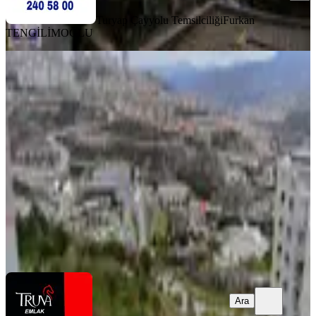
Turyap Çayyolu Temsilciliği
Furkan
TENGİLİMOĞLU
MANZARALI
Aktepe Tokide 4+1 Katta Manzaralı 1
Etapda Cadde Üstunde Köktapu
Keçiören, Yeşiltepe Mahallesi
4+1
·
169 m²
·
2. Kat
·
31.03.2026
4.350.000 ₺
Geri Dönüş:
12 yıl
Truva Emlak
Süleyman USGU
Ara
Ara