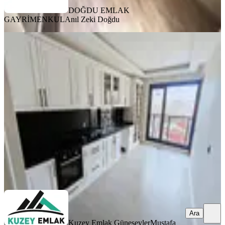
DOĞDU EMLAK
GAYRİMENKUL
Anıl Zeki Doğdu
SIFIR BİNA
Kuzey Emlak'tan Süper Lüks Site
İçersinde Manzaralı 4+1 Daire
Keçiören, Yeşiltepe Mahallesi
4+1
·
160 m²
·
9. Kat
·
10.04.2026
9.400.000 ₺
Kuzey Emlak Güneşevler
Mustafa Karakaya
Ara
Ara
Kuzey Emlak Güneşevler
Mustafa