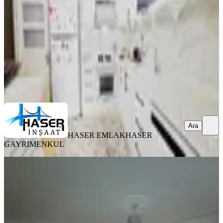
4+1
·
145 m²
·
6. Kat
·
05.07.2026
4.799.000 ₺
4.950.000 ₺
HASER EMLAK
HASER GAYRIMENKUL
Ara
Ara
HASER EMLAK
HASER
GAYRIMENKUL
BALKONLU
Toprak Emlak'tan Ank Keçiören
Yeşiltepe Mah De 2+1 Temiz Daire
Keçiören, Yeşiltepe Mahallesi
2+1
·
100 m²
·
Kot 1
·
29.06.2026