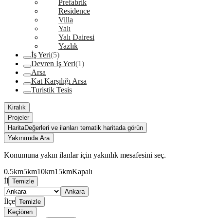
Prefabrik
Residence
Villa
Yalı
Yalı Dairesi
Yazlık
İş Yeri
(5)
Devren İş Yeri
(1)
Arsa
Kat Karşılığı Arsa
Turistik Tesis
Kiralık
Projeler
Harita
Değerleri ve ilanları tematik haritada görün
Yakınımda Ara
Konumuna yakın ilanlar için yakınlık mesafesini seç.
0.5km
5km
10km
15km
Kapalı
İl
Temizle
Ankara
İlçe
Temizle
Keçiören