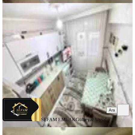
KOMBİLİ
Keçiören Aktepe Cadde İçi 3+1 Katta
Kupon Daire
Keçiören, Aktepe Mahallesi
3+1
·
135 m²
·
1. Kat
·
05.06.2026
3.850.000 ₺
SEFAM EMLAK
Gülbeyaz Uysal
Ara
Ara
SEFAM EMLAK
Gülbeyaz Uysal
BALKONLU