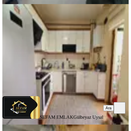
MANZARALI
Keçiören Aktepe Toki 4. Etap Okul
Yanı
Keçiören, Aktepe Mahallesi
3+1
·
115 m²
·
2. Kat
·
10.06.2026
3.670.000 ₺
SEFAM EMLAK
Gülbeyaz Uysal
Ara
Ara
SEFAM EMLAK
Gülbeyaz Uysal
BALKONLU