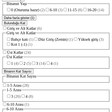
Binanın Yaşı
0 (Oturuma hazır)
(
2
)
6-10
(
3
)
11-15
(
8
)
16-20
(
14
)
Daha fazla göster (1)
Bulunduğu Kat
Giriş ve Alt Katlar
(
6
)
Giriş ve Alt Katlar
Bahçe katı
(
1
)
Düz Giriş (Zemin)
(
1
)
Yüksek giriş
(
3
)
Kot 1 (-1)
(
1
)
Üst Katlar
(
24
)
Üst Katlar
1
(
4
)
2
(
5
)
3
(
14
)
4
(
1
)
Binanın Kat Sayısı
Binanın Kat Sayısı
1-5 Arası
(
28
)
1-5 Arası
3
(
20
)
4
(
8
)
6-10 Arası
(
1
)
6-10 Arası