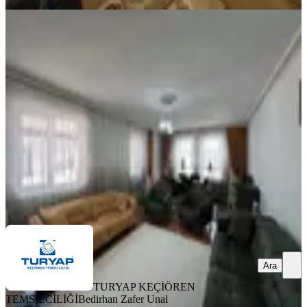
KOMBİLİ
Aktepe'de Manzaralı, Geniş 6+1
Dubleks Daire
Keçiören, Aktepe Mahallesi
6+1
·
250 m²
·
3. Kat
·
11.06.2026
5.950.000 ₺
TURYAP KEÇİÖREN TEMSİLCİLİĞİ
Bedirhan Zafer Unal
Ara
Ara
TURYAP KEÇİÖREN
TEMSİLCİLİĞİ
Bedirhan Zafer Unal