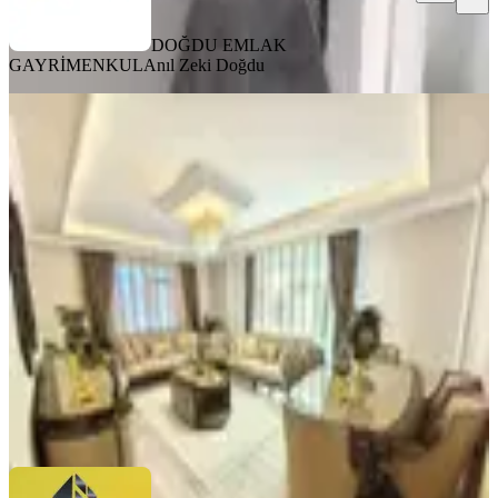
DOĞDU EMLAK
GAYRİMENKUL
Anıl Zeki Doğdu
BALKONLU
Toprak Emlak'tan Ank Keçiören
Aktepe Mah De 4+1 Full Yapılı Temiz
Daire
Keçiören, Aktepe Mahallesi
4+1
·
250 m²
·
4. Kat
·
08.07.2026
10.900.000 ₺
toprak emlak
Toprak Emlak
Ara