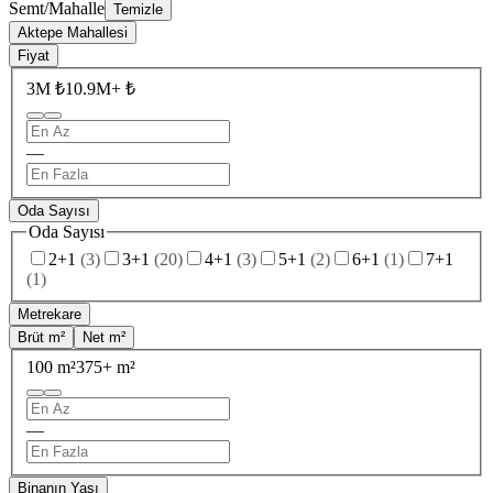
Semt/Mahalle
Temizle
Aktepe Mahallesi
Fiyat
3M ₺
10.9M+ ₺
—
Oda Sayısı
Oda Sayısı
2+1
(
3
)
3+1
(
20
)
4+1
(
3
)
5+1
(
2
)
6+1
(
1
)
7+1
(
1
)
Metrekare
Brüt m²
Net m²
100 m²
375+ m²
—
Binanın Yaşı