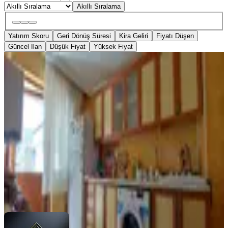
Akıllı Sıralama
Yatırım Skoru
Geri Dönüş Süresi
Kira Geliri
Fiyatı Düşen
Güncel İlan
Düşük Fiyat
Yüksek Fiyat
MANZARALI
Vatan'da Aktepe Ana Caddede Orj.
1.kat 2+1 Masrafsız Kupon Daire
Keçiören, Aktepe Mahallesi
2+1
·
110 m²
·
1. Kat
·
21.07.2026
2.990.000 ₺
BİLGEN VATAN EMLAK
Burak Bilgen
Ara