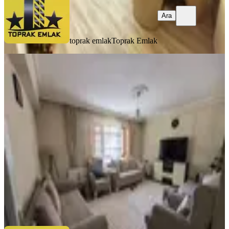
Ara
toprak emlak
Toprak Emlak
BALKONLU
Toprak Emlak'tan Ank Keçiören
Aktepe Mah De 3+1 Asansörlü Temiz
Daire
Keçiören, Aktepe Mahallesi
3+1
·
145 m²
·
Kot 1
·
08.07.2026
3.500.000 ₺
toprak emlak
Toprak Emlak
Ara