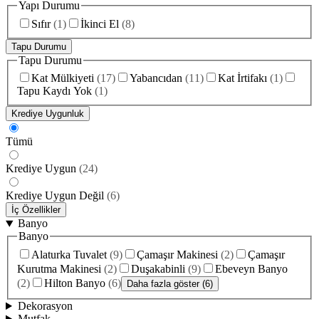
Yapı Durumu
Sıfır
(
1
)
İkinci El
(
8
)
Tapu Durumu
Tapu Durumu
Kat Mülkiyeti
(
17
)
Yabancıdan
(
11
)
Kat İrtifakı
(
1
)
Tapu Kaydı Yok
(
1
)
Krediye Uygunluk
Tümü
Krediye Uygun
(
24
)
Krediye Uygun Değil
(
6
)
İç Özellikler
Banyo
Banyo
Alaturka Tuvalet
(
9
)
Çamaşır Makinesi
(
2
)
Çamaşır
Kurutma Makinesi
(
2
)
Duşakabinli
(
9
)
Ebeveyn Banyo
(
2
)
Hilton Banyo
(
6
)
Daha fazla göster (6)
Dekorasyon
Mutfak