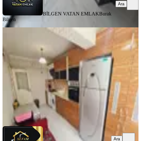
Ara
BİLGEN VATAN EMLAK
Burak
Bilgen
KOMBİLİ
Keçiören Aktepede Asansörlü Katta
Satılık Daire
Keçiören, Aktepe Mahallesi
3+1
·
125 m²
·
3. Kat
·
13.06.2026
4.450.000 ₺
SEFAM EMLAK
Gülbeyaz Uysal
Ara
Ara