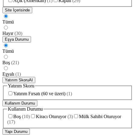
Açık (Amerikan)
(
1
)
Kapalı
(
29
)
Site İçerisinde
Tümü
Hayır
(
30
)
Eşya Durumu
Tümü
Boş
(
21
)
Eşyalı
(
1
)
Yatırım Skoru
AI
Yatırım Skoru
Yatırım Fırsatı (60 ve üzeri)
(
1
)
Kullanım Durumu
Kullanım Durumu
Boş
(
10
)
Kiracı Oturuyor
(
3
)
Mülk Sahibi Oturuyor
(
17
)
Yapı Durumu