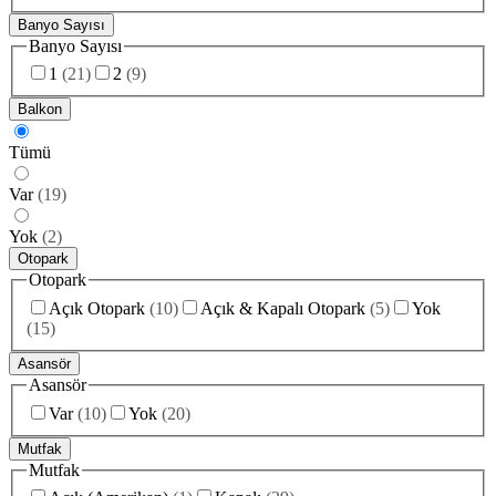
Banyo Sayısı
Banyo Sayısı
1
(
21
)
2
(
9
)
Balkon
Tümü
Var
(
19
)
Yok
(
2
)
Otopark
Otopark
Açık Otopark
(
10
)
Açık & Kapalı Otopark
(
5
)
Yok
(
15
)
Asansör
Asansör
Var
(
10
)
Yok
(
20
)
Mutfak
Mutfak