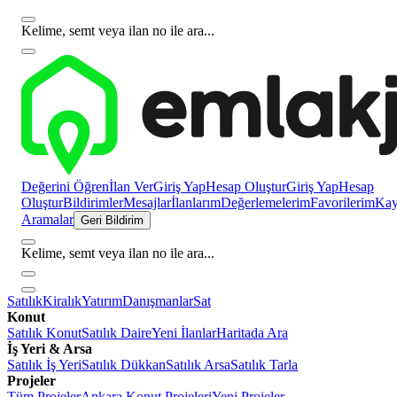
Kelime, semt veya ilan no ile ara...
Değerini Öğren
İlan Ver
Giriş Yap
Hesap Oluştur
Giriş Yap
Hesap
Oluştur
Bildirimler
Mesajlar
İlanlarım
Değerlemelerim
Favorilerim
Kayı
Aramalar
Geri Bildirim
Kelime, semt veya ilan no ile ara...
Satılık
Kiralık
Yatırım
Danışmanlar
Sat
Konut
Satılık Konut
Satılık Daire
Yeni İlanlar
Haritada Ara
İş Yeri & Arsa
Satılık İş Yeri
Satılık Dükkan
Satılık Arsa
Satılık Tarla
Projeler
Tüm Projeler
Ankara Konut Projeleri
Yeni Projeler