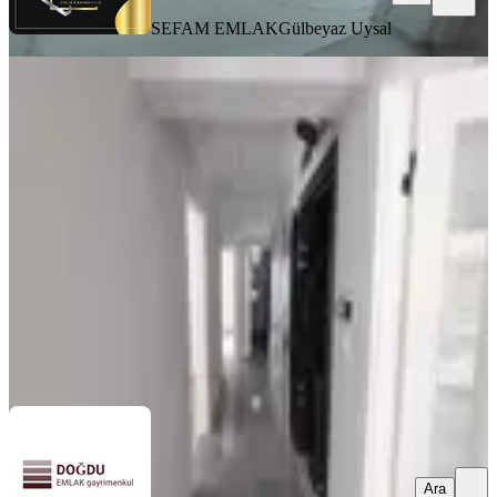
SEFAM EMLAK
Gülbeyaz Uysal
SIFIR BİNA
Doğdu Emlak'tan Aktepede Yeni Bina
Lüx Yapıda 3+1
Keçiören, Aktepe Mahallesi
3+1
·
110 m²
·
Düz Giriş (Zemin)
·
10.07.2026
4.100.000 ₺
DOĞDU EMLAK GAYRİMENKUL
Anıl Zeki Doğdu
Ara
Ara