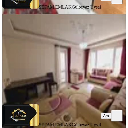
SEFAM EMLAK
Gülbeyaz Uysal
MANZARALI
Keçiören Aktepede Asansörlü 3+1
Daire
Keçiören, Aktepe Mahallesi
3+1
·
125 m²
·
3. Kat
·
12.06.2026
4.450.000 ₺
SEFAM EMLAK
Gülbeyaz Uysal
Ara
Ara
SEFAM EMLAK
Gülbeyaz Uysal