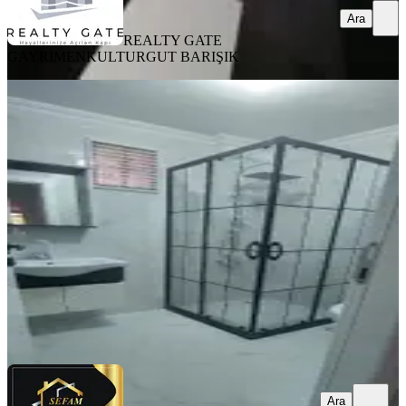
Ara
REALTY GATE
GAYRİMENKUL
TURGUT BARIŞIK
KOMBİLİ
%
2
Keçiören Aktepede Yapılı İskanlı 3+1
Boş Daire
Keçiören, Aktepe Mahallesi
3+1
·
120 m²
·
Yüksek giriş
·
16.07.2026
3.790.000 ₺
3.850.000 ₺
SEFAM EMLAK
Gülbeyaz Uysal
Ara
Ara