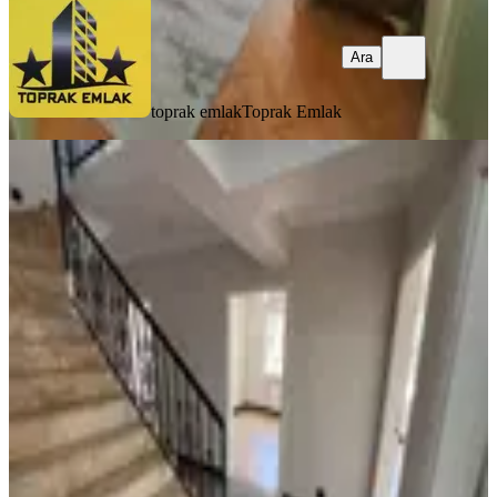
Ara
toprak emlak
Toprak Emlak
BALKONLU
Vatan'dan Aktepe'de Cadde Yakını
İçerisi Megalüks Yapılı Masrafsız
Bağımsız 5+1 Satılık Dubleks
Keçiören, Aktepe Mahallesi
5+1
·
260 m²
·
3. Kat
·
08.07.2026
4.800.000 ₺
BİLGEN VATAN EMLAK
Burak Bilgen
Ara