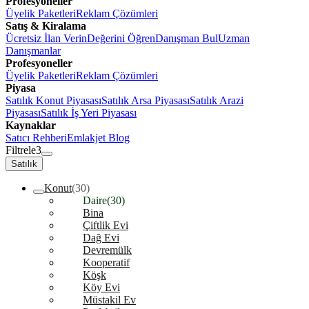
Profesyoneller
Üyelik Paketleri
Reklam Çözümleri
Satış & Kiralama
Ücretsiz İlan Verin
Değerini Öğren
Danışman Bul
Uzman
Danışmanlar
Profesyoneller
Üyelik Paketleri
Reklam Çözümleri
Piyasa
Satılık Konut Piyasası
Satılık Arsa Piyasası
Satılık Arazi
Piyasası
Satılık İş Yeri Piyasası
Kaynaklar
Satıcı Rehberi
Emlakjet Blog
Filtrele
3
Satılık
Konut
(30)
Daire
(30)
Bina
Çiftlik Evi
Dağ Evi
Devremülk
Kooperatif
Köşk
Köy Evi
Müstakil Ev