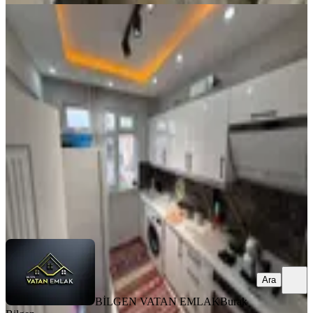
BALKONLU
Bilgen Vatan'dan Aktepe Cadde Üzeri
Köşe Cepheli Megalüks Yapılı
Masrafsız Satılık 3+1 Daire
Keçiören, Aktepe Mahallesi
3+1
·
135 m²
·
3. Kat
·
18.05.2026
5.000.000 ₺
BİLGEN VATAN EMLAK
Burak Bilgen
Ara
Ara
BİLGEN VATAN EMLAK
Burak