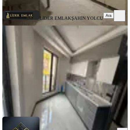
Ara
Ara
LİDER EMLAK
ŞAHİN YOLCU
SIFIR BİNA
Vatan'da Aktepede Ara Katta
Megalüx Yapılı 3+1 Sıfır Daire Acil
Keçiören, Aktepe Mahallesi
3+1
·
135 m²
·
2. Kat
·
17.06.2026
5.890.000 ₺
BİLGEN VATAN EMLAK
Burak Bilgen
Ara