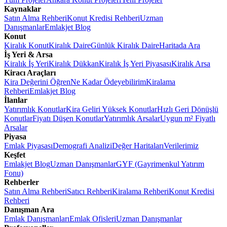
Kaynaklar
Satın Alma Rehberi
Konut Kredisi Rehberi
Uzman
Danışmanlar
Emlakjet Blog
Konut
Kiralık Konut
Kiralık Daire
Günlük Kiralık Daire
Haritada Ara
İş Yeri & Arsa
Kiralık İş Yeri
Kiralık Dükkan
Kiralık İş Yeri Piyasası
Kiralık Arsa
Kiracı Araçları
Kira Değerini Öğren
Ne Kadar Ödeyebilirim
Kiralama
Rehberi
Emlakjet Blog
İlanlar
Yatırımlık Konutlar
Kira Geliri Yüksek Konutlar
Hızlı Geri Dönüşlü
Konutlar
Fiyatı Düşen Konutlar
Yatırımlık Arsalar
Uygun m² Fiyatlı
Arsalar
Piyasa
Emlak Piyasası
Demografi Analizi
Değer Haritaları
Verilerimiz
Keşfet
Emlakjet Blog
Uzman Danışmanlar
GYF (Gayrimenkul Yatırım
Fonu)
Rehberler
Satın Alma Rehberi
Satıcı Rehberi
Kiralama Rehberi
Konut Kredisi
Rehberi
Danışman Ara
Emlak Danışmanları
Emlak Ofisleri
Uzman Danışmanlar