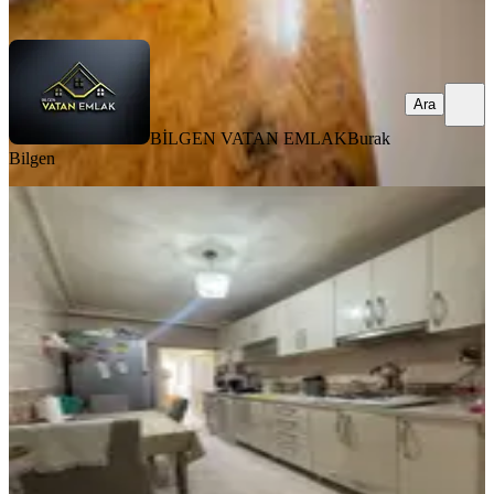
Ara
Ara
BİLGEN VATAN EMLAK
Burak
Bilgen
MANZARALI
Lider Emlaktan Aktepe Merkezde 5+1
Satılık Dublex
Keçiören, Aktepe Mahallesi
5+1
·
200 m²
·
3. Kat
·
23.06.2026
5.295.000 ₺
LİDER EMLAK
ŞAHİN YOLCU