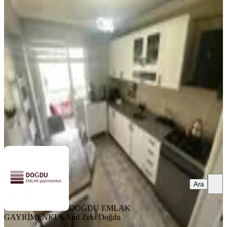
Doğdu Emlak'tan Aktepe Merkezde
Geniş Ebeveyn Banyolu 4+1
Keçiören, Aktepe Mahallesi
4+1
·
160 m²
·
3. Kat
·
25.05.2026
5.900.000 ₺
DOĞDU EMLAK GAYRİMENKUL
Anıl Zeki Doğdu
Ara
Ara
DOĞDU EMLAK
GAYRİMENKUL
Anıl Zeki Doğdu