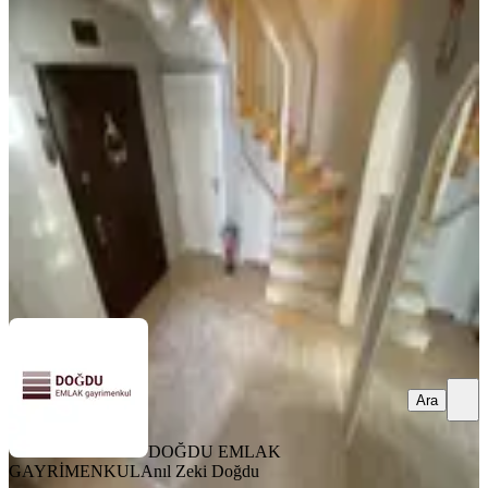
Doğdu Emlak'tan Geniş Aile'lere 6+2
375m2 Ful Yapılı Dublexx
Keçiören, Aktepe Mahallesi
7+1
·
375 m²
·
3. Kat
·
06.06.2026
6.250.000 ₺
DOĞDU EMLAK GAYRİMENKUL
Anıl Zeki Doğdu
Ara
Ara
DOĞDU EMLAK
GAYRİMENKUL
Anıl Zeki Doğdu