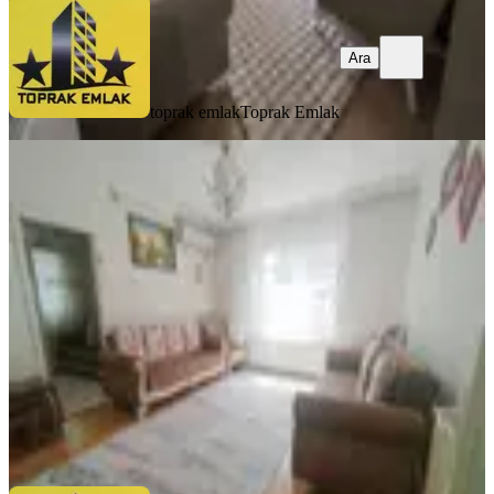
Ara
toprak emlak
Toprak Emlak
EŞYALI
Toprak Emlak'tan Ank Keçiören
Aktepe Mah De 3+1 Daire
Keçiören, Aktepe Mahallesi
3+1
·
120 m²
·
2. Kat
·
08.07.2026
4.150.000 ₺
toprak emlak
Toprak Emlak
Ara