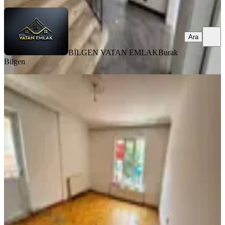
Ara
BİLGEN VATAN EMLAK
Burak
Bilgen
BALKONLU
Bilgen Vatan'dan Aktepe 951. Cadde
Üzerinde 1. Kat Ön Cephe Bağımsız
Salon 3+1 Satılık Fırsat Daire
Keçiören, Aktepe Mahallesi
3+1
·
125 m²
·
1. Kat
·
08.07.2026
3.500.000 ₺
Yatırım Skoru
:
67
Fırsat
BİLGEN VATAN EMLAK
Burak Bilgen