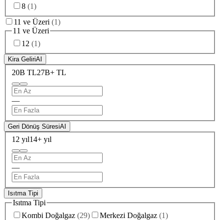
8
(
1
)
11 ve Üzeri
(
1
)
11 ve Üzeri
12
(
1
)
Kira Geliri
AI
20B TL
27B+ TL
—
Geri Dönüş Süresi
AI
12 yıl
14+ yıl
—
Isıtma Tipi
Isıtma Tipi
Kombi Doğalgaz
(
29
)
Merkezi Doğalgaz
(
1
)