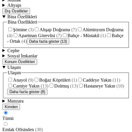
Altyapı
Dış Özellikler
Bina Özellikleri
Bina Özellikleri
Şömine
(
3
)
Ahşap Doğrama
(
7
)
Alüminyum Doğrama
(
4
)
Apartman Görevlisi
(
7
)
Bahçe - Müstakil
(
1
)
Bahçe
- Ortak
(
4
)
Daha fazla göster (13)
Cephe
Sosyal İmkanlar
Konum Özellikleri
Ulaşım
Ulaşım
Anayol
(
9
)
Boğaz Köprüleri
(
1
)
Caddeye Yakın
(
11
)
Camiye Yakın
(
13
)
Dolmuş
(
13
)
Hastaneye Yakın
(
10
)
Daha fazla göster (8)
Manzara
Kimden
Tümü
Emlak Ofisinden
(
30
)