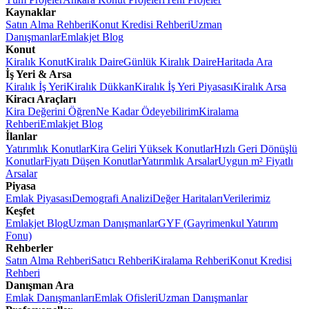
Kaynaklar
Satın Alma Rehberi
Konut Kredisi Rehberi
Uzman
Danışmanlar
Emlakjet Blog
Konut
Kiralık Konut
Kiralık Daire
Günlük Kiralık Daire
Haritada Ara
İş Yeri & Arsa
Kiralık İş Yeri
Kiralık Dükkan
Kiralık İş Yeri Piyasası
Kiralık Arsa
Kiracı Araçları
Kira Değerini Öğren
Ne Kadar Ödeyebilirim
Kiralama
Rehberi
Emlakjet Blog
İlanlar
Yatırımlık Konutlar
Kira Geliri Yüksek Konutlar
Hızlı Geri Dönüşlü
Konutlar
Fiyatı Düşen Konutlar
Yatırımlık Arsalar
Uygun m² Fiyatlı
Arsalar
Piyasa
Emlak Piyasası
Demografi Analizi
Değer Haritaları
Verilerimiz
Keşfet
Emlakjet Blog
Uzman Danışmanlar
GYF (Gayrimenkul Yatırım
Fonu)
Rehberler
Satın Alma Rehberi
Satıcı Rehberi
Kiralama Rehberi
Konut Kredisi
Rehberi
Danışman Ara
Emlak Danışmanları
Emlak Ofisleri
Uzman Danışmanlar