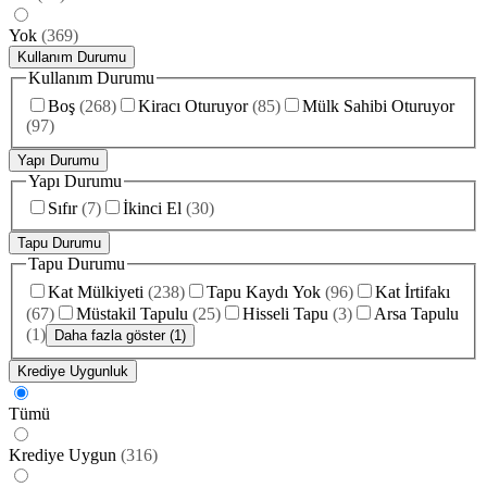
Yok
(
369
)
Kullanım Durumu
Kullanım Durumu
Boş
(
268
)
Kiracı Oturuyor
(
85
)
Mülk Sahibi Oturuyor
(
97
)
Yapı Durumu
Yapı Durumu
Sıfır
(
7
)
İkinci El
(
30
)
Tapu Durumu
Tapu Durumu
Kat Mülkiyeti
(
238
)
Tapu Kaydı Yok
(
96
)
Kat İrtifakı
(
67
)
Müstakil Tapulu
(
25
)
Hisseli Tapu
(
3
)
Arsa Tapulu
(
1
)
Daha fazla göster (1)
Krediye Uygunluk
Tümü
Krediye Uygun
(
316
)