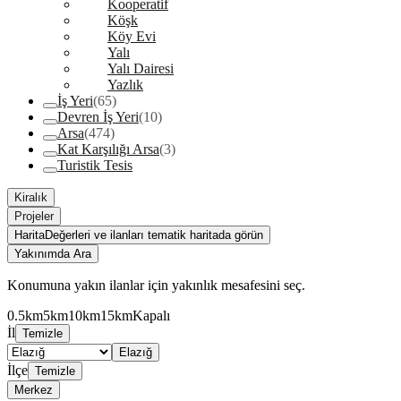
Kooperatif
Köşk
Köy Evi
Yalı
Yalı Dairesi
Yazlık
İş Yeri
(65)
Devren İş Yeri
(10)
Arsa
(474)
Kat Karşılığı Arsa
(3)
Turistik Tesis
Kiralık
Projeler
Harita
Değerleri ve ilanları tematik haritada görün
Yakınımda Ara
Konumuna yakın ilanlar için yakınlık mesafesini seç.
0.5km
5km
10km
15km
Kapalı
İl
Temizle
Elazığ
İlçe
Temizle
Merkez