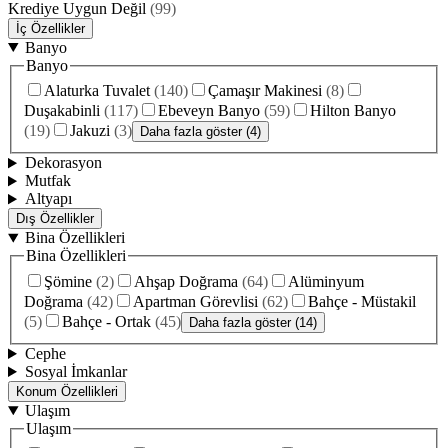
Krediye Uygun Değil
(
99
)
İç Özellikler
Banyo
Banyo
Alaturka Tuvalet
(
140
)
Çamaşır Makinesi
(
8
)
Duşakabinli
(
117
)
Ebeveyn Banyo
(
59
)
Hilton Banyo
(
19
)
Jakuzi
(
3
)
Daha fazla göster (4)
Dekorasyon
Mutfak
Altyapı
Dış Özellikler
Bina Özellikleri
Bina Özellikleri
Şömine
(
2
)
Ahşap Doğrama
(
64
)
Alüminyum
Doğrama
(
42
)
Apartman Görevlisi
(
62
)
Bahçe - Müstakil
(
5
)
Bahçe - Ortak
(
45
)
Daha fazla göster (14)
Cephe
Sosyal İmkanlar
Konum Özellikleri
Ulaşım
Ulaşım