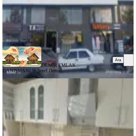
DEMİR EMLAK DANIŞMANLIK
Şeref Demir
Ara
Ara
DEMİR EMLAK
DANIŞMANLIK
Şeref Demir
YENİ
Sanayi Mahallesinin En Prestijli
Lokasyonunda, 3+1 Daire
Merkez, Sanayi Mahallesi
3+1
·
165 m²
·
3. Kat
·
05.08.2026
2.350.000 ₺