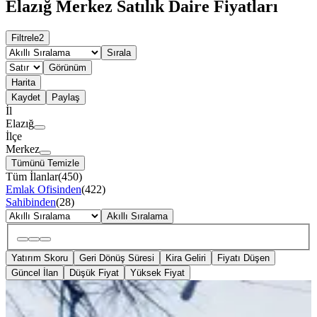
Elazığ Merkez Satılık Daire Fiyatları
Filtrele
2
Sırala
Görünüm
Harita
Kaydet
Paylaş
İl
Elazığ
İlçe
Merkez
Tümünü Temizle
Tüm İlanlar
(
450
)
Emlak Ofisinden
(
422
)
Sahibinden
(
28
)
Akıllı Sıralama
Yatırım Skoru
Geri Dönüş Süresi
Kira Geliri
Fiyatı Düşen
Güncel İlan
Düşük Fiyat
Yüksek Fiyat
ÖNE ÇIKAN
%
2
Sürsürü Mahallesinde 2+1 Satılık
Eşyalı Daire