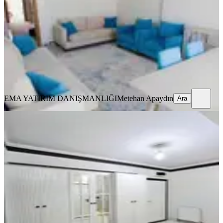
Merkez, Sürsürü Mahallesi
3+1
·
177 m²
·
7. Kat
·
04.08.2026
4.250.000 ₺
EMA YATIRIM DANIŞMANLIĞI
Metehan Apaydın
Ara
EMA YATIRIM DANIŞMANLIĞI
Metehan Apaydın
Ara
YENİ
​ Doğukent’in En Güzel
Lokasyonunda / Akkent Sitesi’nde
Mükemmel 3+1!
Merkez, Doğu Kent Mahallesi
3+1
·
162 m²
·
3. Kat
·
04.08.2026
5.500.000 ₺