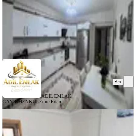
3+1
·
150 m²
·
1. Kat
·
04.08.2026
3.600.000 ₺
ADİL EMLAK GAYRİMENKUL
Emre Ertan
Ara
Ara
ADİL EMLAK
GAYRİMENKUL
Emre Ertan
YENİ
Sürsürü De Merkezi Konumda 3+1
Satılık Daire