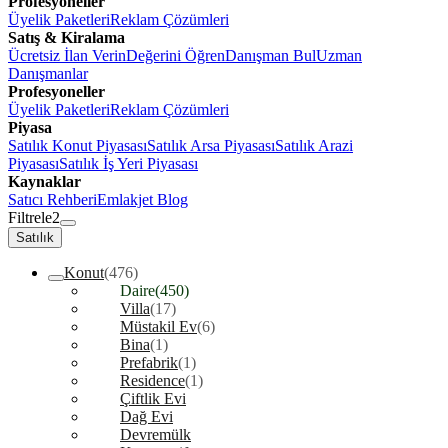
Profesyoneller
Üyelik Paketleri
Reklam Çözümleri
Satış & Kiralama
Ücretsiz İlan Verin
Değerini Öğren
Danışman Bul
Uzman
Danışmanlar
Profesyoneller
Üyelik Paketleri
Reklam Çözümleri
Piyasa
Satılık Konut Piyasası
Satılık Arsa Piyasası
Satılık Arazi
Piyasası
Satılık İş Yeri Piyasası
Kaynaklar
Satıcı Rehberi
Emlakjet Blog
Filtrele
2
Satılık
Konut
(476)
Daire
(450)
Villa
(17)
Müstakil Ev
(6)
Bina
(1)
Prefabrik
(1)
Residence
(1)
Çiftlik Evi
Dağ Evi
Devremülk