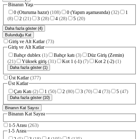
Binanın Yaşı
0 (Oturuma hazır)
(
108
)
0 (Yapım aşamasında)
(
32
)
1
(
8
)
2
(
21
)
3
(
28
)
4
(
28
)
5
(
20
)
Daha fazla göster (4)
Bulunduğu Kat
Giriş ve Alt Katlar
(
73
)
Giriş ve Alt Katlar
Bahçe dublex
(
1
)
Bahçe katı
(
3
)
Düz Giriş (Zemin)
(
21
)
Yüksek giriş
(
31
)
Kot 1 (-1)
(
7
)
Kot 2 (-2)
(
1
)
Daha fazla göster (1)
Üst Katlar
(
377
)
Üst Katlar
Çatı Katı
(
2
)
1
(
50
)
2
(
80
)
3
(
70
)
4
(
73
)
5
(
47
)
Daha fazla göster (10)
Binanın Kat Sayısı
Binanın Kat Sayısı
1-5 Arası
(
263
)
1-5 Arası
2
(
5
)
3
(
18
)
4
(
105
)
5
(
135
)