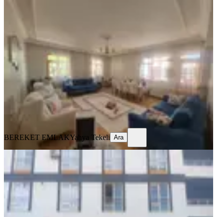
YENİ
" Bereket Emlaktan" Abdullah Paşa
Mahallesinde Satılık 3+1 Daire
Merkez, Abdullah Paşa Mahallesi
3+1
·
180 m²
·
2. Kat
·
06.08.2026
3.000.000 ₺
BEREKET EMLAK
Yahya Tekeli
Ara
BEREKET EMLAK
Yahya Tekeli
Ara
YENİ
Yeni Valilik Karşısı 1+1
Merkez, Üniversite Mahallesi
1+1
·
55 m²
·
1. Kat
·
06.08.2026
2.100.000 ₺