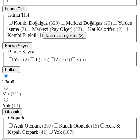
Isıtma Tipi
Isıtma Tipi
Kombi Doğalgaz
(
329
)
Merkezi Doğalgaz
(
29
)
Yerden
ısıtma
(
2
)
Merkezi (Pay Ölçer)
(
82
)
Kat Kaloriferi
(
2
)
Kombi Fueloil
(
1
)
Daha fazla göster (2)
Banyo Sayısı
Banyo Sayısı
Yok
(
2
)
1
(
276
)
2
(
167
)
3
(
5
)
Balkon
Tümü
Var
(
311
)
Yok
(
13
)
Otopark
Otopark
Açık Otopark
(
207
)
Kapalı Otopark
(
15
)
Açık &
Kapalı Otopark
(
41
)
Yok
(
187
)