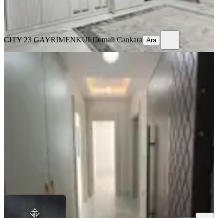
CITY 23 GAYRİMENKUL
Cumali Cankara
Ara
CITY 23 GAYRİMENKUL
Cumali Cankara
Ara
YENİ
%
4
Çaydaçıra'da Satılık 1+1 Lüx Daire...
Merkez, Çaydaçıra Mahallesi
1+1
·
60 m²
·
Yüksek giriş
·
03.08.2026
2.390.000 ₺
2.490.000 ₺
Turanlar Gayrimenkul
Ahmet TURAN
Ara