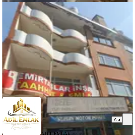
YENİ
Elazığda Ticaretin Kalbinde Komple
Satılık Bina
Merkez, Çarşı Mahallesi
3+1
·
140 m²
·
3. Kat
·
05.08.2026
8.000.000 ₺
ADİL EMLAK GAYRİMENKUL
Emre Ertan
Ara
Ara
ADİL EMLAK