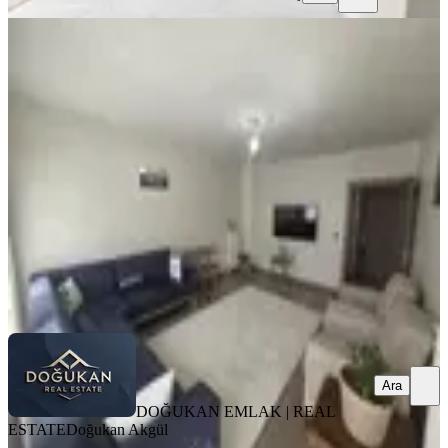
YENİ
Aksaray Toki'de 2. Kat Ara Kat
Tapusu Hazır Satılık 2+1 Daire
Merkez, Aksaray Mahallesi
2+1
·
110 m²
·
2. Kat
·
05.08.2026
2.680.000 ₺
DOĞUKAN EMLAK | REAL ESTATE
Doğukan Akgül
Ara
Ara
DOĞUKAN EMLAK | REAL
ESTATE
Doğukan Akgül