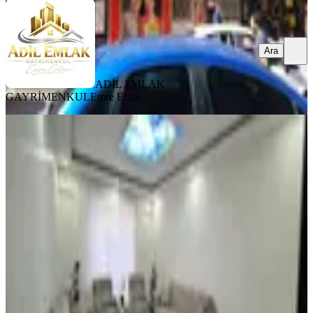
Ara
ADİL EMLAK
GAYRİMENKUL
Emre Ertan
YENİ
Ulukent Polis Karakolunun
Karşısında Satılık 3+1 Daire
Merkez, Ulu Kent Mahallesi
3+1
·
170 m²
·
Yüksek giriş
·
05.08.2026
3.450.000 ₺
NOVA EMLAK
Sinan BALIK