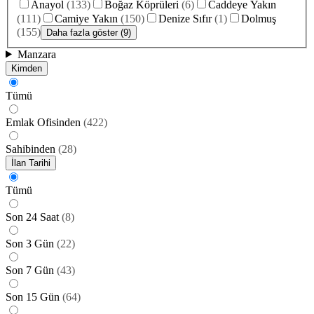
Anayol
(
133
)
Boğaz Köprüleri
(
6
)
Caddeye Yakın
(
111
)
Camiye Yakın
(
150
)
Denize Sıfır
(
1
)
Dolmuş
(
155
)
Daha fazla göster (9)
Manzara
Kimden
Tümü
Emlak Ofisinden
(
422
)
Sahibinden
(
28
)
İlan Tarihi
Tümü
Son 24 Saat
(
8
)
Son 3 Gün
(
22
)
Son 7 Gün
(
43
)
Son 15 Gün
(
64
)