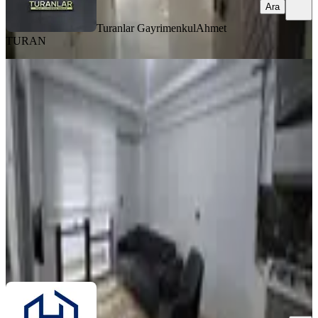
Ara
Turanlar Gayrimenkul
Ahmet
TURAN
SIFIR BİNA
Harbert Sürsürü Mah Elysıum Awm
Karşısı Satılık 1+1 Eşyalı Daire
Merkez, Sürsürü Mahallesi
1+1
·
59 m²
·
2. Kat
·
06.08.2026
2.910.000 ₺
Harbert Gayrimenkul
Harbert Gayrimenkul Yatırım
Ara