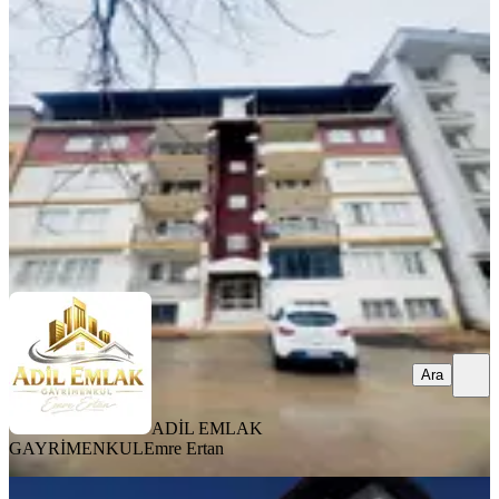
Merkez, Sürsürü Mahallesi
2+1
·
110 m²
·
Çatı Katı
·
01.07.2026
1.325.000 ₺
1.350.000 ₺
ADİL EMLAK GAYRİMENKUL
Emre Ertan
Ara
Ara
ADİL EMLAK
GAYRİMENKUL
Emre Ertan
YENİ