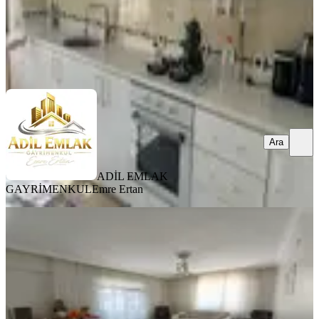
ADİL EMLAK GAYRİMENKUL
Emre Ertan
Ara
Ara
ADİL EMLAK
GAYRİMENKUL
Emre Ertan
YENİ
Sahibinden Satılık Daire
Merkez, Sürsürü Mahallesi
3+1
·
170 m²
·
5. Kat
·
05.08.2026
4.050.000 ₺