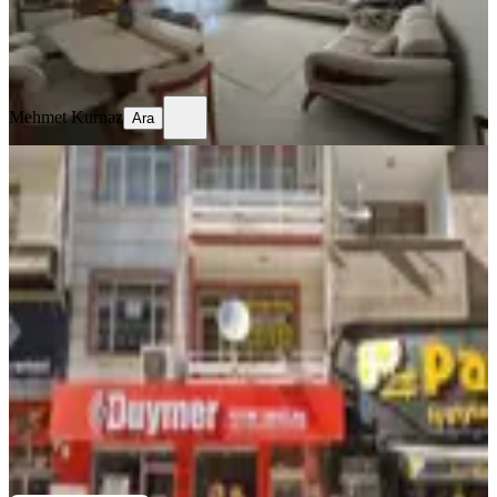
Mehmet Kurnaz
Ara
Mehmet Kurnaz
Ara
YENİ
Elazığın Kalbinde Satılık Daire: Vali
Fahri Bey Caddesinde 3+1
Merkez, Nail Bey Mahallesi
3+1
·
150 m²
·
2. Kat
·
05.08.2026
2.600.000 ₺
ADİL EMLAK GAYRİMENKUL
Emre Ertan
Ara