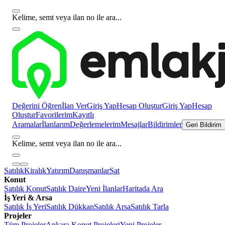
Kelime, semt veya ilan no ile ara...
Değerini Öğren
İlan Ver
Giriş Yap
Hesap Oluştur
Giriş Yap
Hesap
Oluştur
Favorilerim
Kayıtlı
Aramalar
İlanlarım
Değerlemelerim
Mesajlar
Bildirimler
Geri Bildirim
Kelime, semt veya ilan no ile ara...
Satılık
Kiralık
Yatırım
Danışmanlar
Sat
Konut
Satılık Konut
Satılık Daire
Yeni İlanlar
Haritada Ara
İş Yeri & Arsa
Satılık İş Yeri
Satılık Dükkan
Satılık Arsa
Satılık Tarla
Projeler
Tüm Projeler
Ankara Konut Projeleri
Yeni Projeler