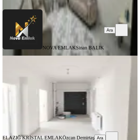
Ara
Ara
NOVA EMLAK
Sinan BALIK
YENİ
Olgunlar Mahallesi'nde Satılık Daire
Merkez, Olgunlar Mahallesi
2+1
·
95 m²
·
Yüksek giriş
·
05.08.2026
1.500.000 ₺
ELAZIĞ KRİSTAL EMLAK
Özcan Demirtaş
Ara
ELAZIĞ KRİSTAL EMLAK
Özcan Demirtaş
Ara