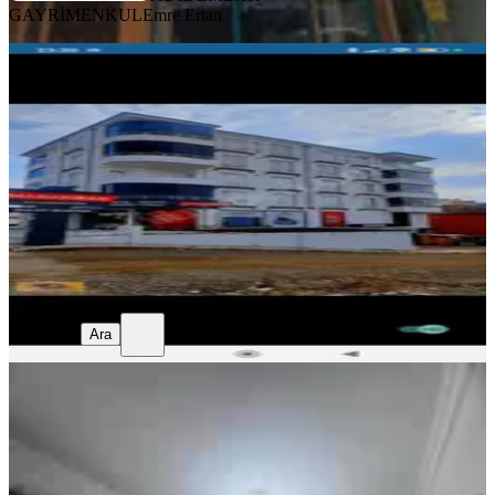
GAYRİMENKUL
Emre Ertan
YENİ
Sahibinden Satılık
Merkez, Sanayi Yazıkonak Mahallesi
3+1
·
160 m²
·
4. Kat
·
05.08.2026
3.250.000 ₺
Arif Sezer
Ara
Arif Sezer
Ara
YENİ
Adil Emlak'tan Elmado Karşısı 3+1
Daıre
Merkez, Çatal Çeşme Mahallesi