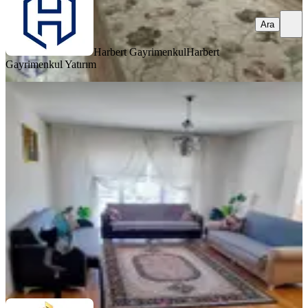
Ara
Harbert Gayrimenkul
Harbert
Gayrimenkul Yatırım
MANZARALI
Adil Emlak'tan Çaydaçıra Memursen
2. Etapta 4+1 Ara Kat Daire
Merkez, Çaydaçıra Mahallesi
4+1
·
190 m²
·
Düz Giriş (Zemin)
·
04.08.2026
3.499.999 ₺
ADİL EMLAK GAYRİMENKUL
Yusuf Canpolat
Ara