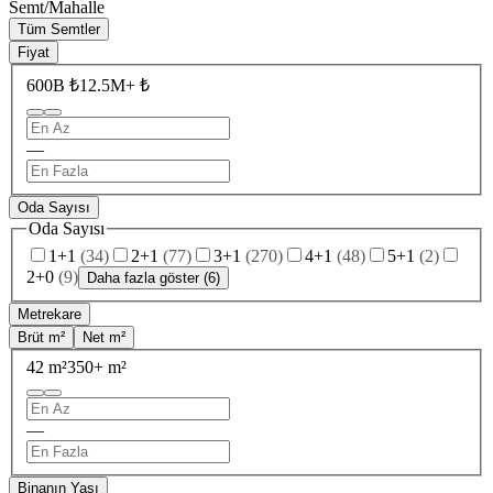
Semt/Mahalle
Tüm Semtler
Fiyat
600B ₺
12.5M+ ₺
—
Oda Sayısı
Oda Sayısı
1+1
(
34
)
2+1
(
77
)
3+1
(
270
)
4+1
(
48
)
5+1
(
2
)
2+0
(
9
)
Daha fazla göster (6)
Metrekare
Brüt m²
Net m²
42 m²
350+ m²
—
Binanın Yaşı