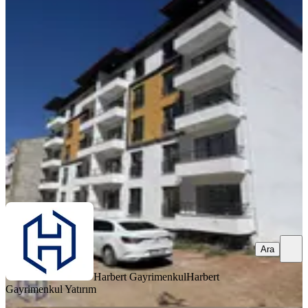
Harbert Gayrimekul Abdullahpaşa'da
Satılık 1+1 Sıfır Daireler
Merkez, Abdullah Paşa Mahallesi
1+1
·
42 m²
·
Yüksek giriş
·
06.08.2026
1.750.000 ₺
Harbert Gayrimenkul
Harbert Gayrimenkul Yatırım
Ara
Ara
Harbert Gayrimenkul
Harbert
Gayrimenkul Yatırım