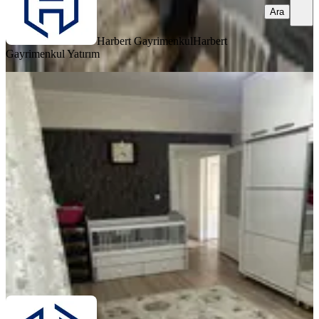
Ara
Harbert Gayrimenkul
Harbert
Gayrimenkul Yatırım
BALKONLU
Harbert Gayrimenkul'den Kırklar
Mah. Acill Satılık Arakat Daire
Merkez, Kırklar Mahallesi
3+1
·
150 m²
·
2. Kat
·
06.08.2026
2.800.000 ₺
Harbert Gayrimenkul
Harbert Gayrimenkul Yatırım
Ara