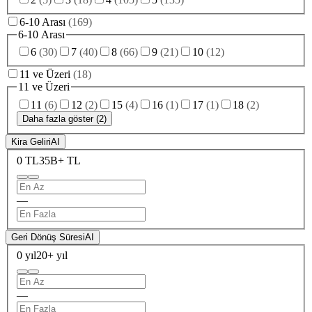
6-10 Arası
(
169
)
6-10 Arası
6
(
30
)
7
(
40
)
8
(
66
)
9
(
21
)
10
(
12
)
11 ve Üzeri
(
18
)
11 ve Üzeri
11
(
6
)
12
(
2
)
15
(
4
)
16
(
1
)
17
(
1
)
18
(
2
)
Daha fazla göster (2)
Kira Geliri
AI
0 TL
35B+ TL
—
Geri Dönüş Süresi
AI
0 yıl
20+ yıl
—