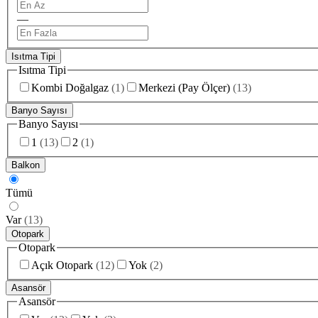
—
Isıtma Tipi
Isıtma Tipi
Kombi Doğalgaz
(
1
)
Merkezi (Pay Ölçer)
(
13
)
Banyo Sayısı
Banyo Sayısı
1
(
13
)
2
(
1
)
Balkon
Tümü
Var
(
13
)
Otopark
Otopark
Açık Otopark
(
12
)
Yok
(
2
)
Asansör
Asansör