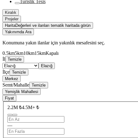
Turistik Tesis
Kiralık
Projeler
Harita
Değerleri ve ilanları tematik haritada görün
Yakınımda Ara
Konumuna yakın ilanlar için yakınlık mesafesini seç.
0.5km
5km
10km
15km
Kapalı
İl
Temizle
Elazığ
İlçe
Temizle
Merkez
Semt/Mahalle
Temizle
Yemişlik Mahallesi
Fiyat
2.2M ₺
4.5M+ ₺
—