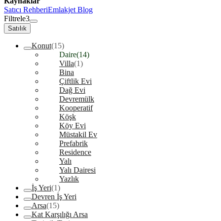
Kaynaklar
Satıcı Rehberi
Emlakjet Blog
Filtrele
3
Satılık
Konut
(15)
Daire
(14)
Villa
(1)
Bina
Çiftlik Evi
Dağ Evi
Devremülk
Kooperatif
Köşk
Köy Evi
Müstakil Ev
Prefabrik
Residence
Yalı
Yalı Dairesi
Yazlık
İş Yeri
(1)
Devren İş Yeri
Arsa
(15)
Kat Karşılığı Arsa