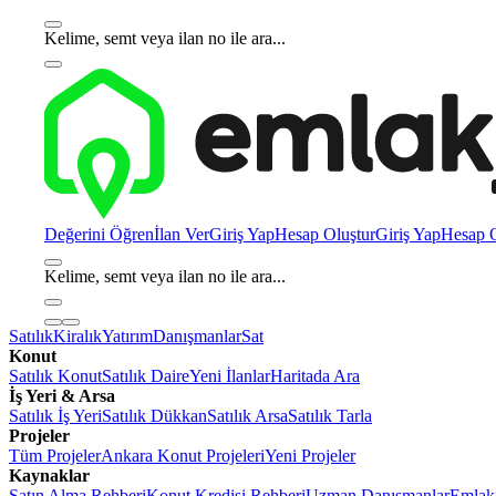
Kelime, semt veya ilan no ile ara...
Değerini Öğren
İlan Ver
Giriş Yap
Hesap Oluştur
Giriş Yap
Hesap O
Kelime, semt veya ilan no ile ara...
Satılık
Kiralık
Yatırım
Danışmanlar
Sat
Konut
Satılık Konut
Satılık Daire
Yeni İlanlar
Haritada Ara
İş Yeri & Arsa
Satılık İş Yeri
Satılık Dükkan
Satılık Arsa
Satılık Tarla
Projeler
Tüm Projeler
Ankara Konut Projeleri
Yeni Projeler
Kaynaklar
Satın Alma Rehberi
Konut Kredisi Rehberi
Uzman Danışmanlar
Emlakj