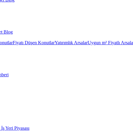
et Blog
onutlar
Fiyatı Düşen Konutlar
Yatırımlık Arsalar
Uygun m² Fiyatlı Arsala
hberi
k İş Yeri Piyasası