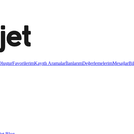
luştur
Favorilerim
Kayıtlı Aramalar
İlanlarım
Değerlemelerim
Mesajlar
Bi
et Blog