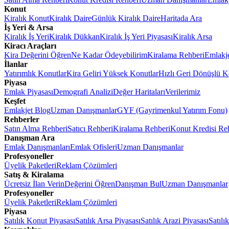
Konut
Kiralık Konut
Kiralık Daire
Günlük Kiralık Daire
Haritada Ara
İş Yeri & Arsa
Kiralık İş Yeri
Kiralık Dükkan
Kiralık İş Yeri Piyasası
Kiralık Arsa
Kiracı Araçları
Kira Değerini Öğren
Ne Kadar Ödeyebilirim
Kiralama Rehberi
Emlakj
İlanlar
Yatırımlık Konutlar
Kira Geliri Yüksek Konutlar
Hızlı Geri Dönüşlü K
Piyasa
Emlak Piyasası
Demografi Analizi
Değer Haritaları
Verilerimiz
Keşfet
Emlakjet Blog
Uzman Danışmanlar
GYF (Gayrimenkul Yatırım Fonu)
Rehberler
Satın Alma Rehberi
Satıcı Rehberi
Kiralama Rehberi
Konut Kredisi Re
Danışman Ara
Emlak Danışmanları
Emlak Ofisleri
Uzman Danışmanlar
Profesyoneller
Üyelik Paketleri
Reklam Çözümleri
Satış & Kiralama
Ücretsiz İlan Verin
Değerini Öğren
Danışman Bul
Uzman Danışmanlar
Profesyoneller
Üyelik Paketleri
Reklam Çözümleri
Piyasa
Satılık Konut Piyasası
Satılık Arsa Piyasası
Satılık Arazi Piyasası
Satılı