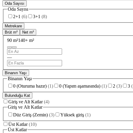
Oda Sayısı
Oda Sayısı
2+1
(
6
)
3+1
(
8
)
Metrekare
Brüt m²
Net m²
90 m²
140+ m²
—
Binanın Yaşı
Binanın Yaşı
0 (Oturuma hazır)
(
1
)
0 (Yapım aşamasında)
(
1
)
2
(
3
)
3
(
Bulunduğu Kat
Giriş ve Alt Katlar
(
4
)
Giriş ve Alt Katlar
Düz Giriş (Zemin)
(
3
)
Yüksek giriş
(
1
)
Üst Katlar
(
10
)
Üst Katlar