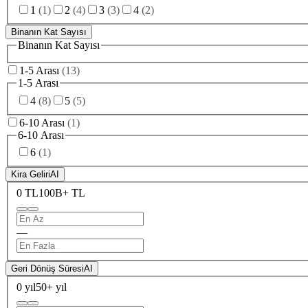
1
(
1
)
2
(
4
)
3
(
3
)
4
(
2
)
Binanın Kat Sayısı
Binanın Kat Sayısı
1-5 Arası
(
13
)
1-5 Arası
4
(
8
)
5
(
5
)
6-10 Arası
(
1
)
6-10 Arası
6
(
1
)
Kira Geliri
AI
0 TL
100B+ TL
—
Geri Dönüş Süresi
AI
0 yıl
50+ yıl