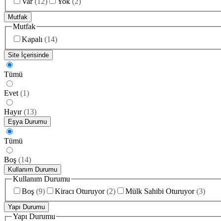
Var
(
12
)
Yok
(
2
)
Mutfak
Mutfak
Kapalı
(
14
)
Site İçerisinde
Tümü
Evet
(
1
)
Hayır
(
13
)
Eşya Durumu
Tümü
Boş
(
14
)
Kullanım Durumu
Kullanım Durumu
Boş
(
9
)
Kiracı Oturuyor
(
2
)
Mülk Sahibi Oturuyor
(
3
)
Yapı Durumu
Yapı Durumu