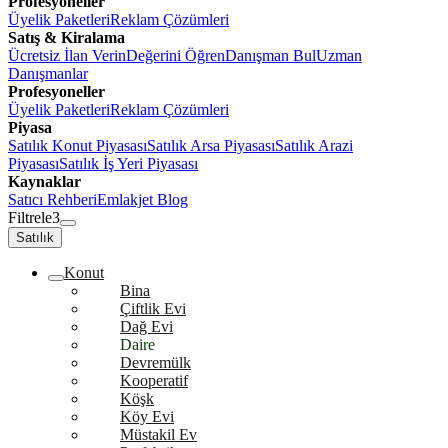
Profesyoneller
Üyelik Paketleri
Reklam Çözümleri
Satış & Kiralama
Ücretsiz İlan Verin
Değerini Öğren
Danışman Bul
Uzman
Danışmanlar
Profesyoneller
Üyelik Paketleri
Reklam Çözümleri
Piyasa
Satılık Konut Piyasası
Satılık Arsa Piyasası
Satılık Arazi
Piyasası
Satılık İş Yeri Piyasası
Kaynaklar
Satıcı Rehberi
Emlakjet Blog
Filtrele
3
Satılık
Konut
Bina
Çiftlik Evi
Dağ Evi
Daire
Devremülk
Kooperatif
Köşk
Köy Evi
Müstakil Ev