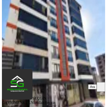
Hazar 7 De Satılık Ferah 4+1 Ara Kat
Daire
Merkez, Çaydaçıra Mahallesi
4+1
·
225 m²
·
2. Kat
·
08.08.2026
7.200.000 ₺
SEÇGİN GAYRİMENKUL
Nurullah Seçgin
Ara
Ara
SEÇGİN
GAYRİMENKUL
Nurullah Seçgin