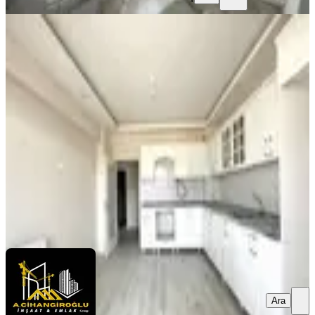
YENİ
[a.cihangiroğlu]ferah Yaşam Alanı/7-
24 Kamera Sistemi
Merkez, Doğu Kent Mahallesi
3+1
·
175 m²
·
5. Kat
·
07.08.2026
5.350.000 ₺
A.CİHANGİROĞLU İNŞAAT VE EMLAK
Armağan
Cihangiroğlu
Ara
Ara