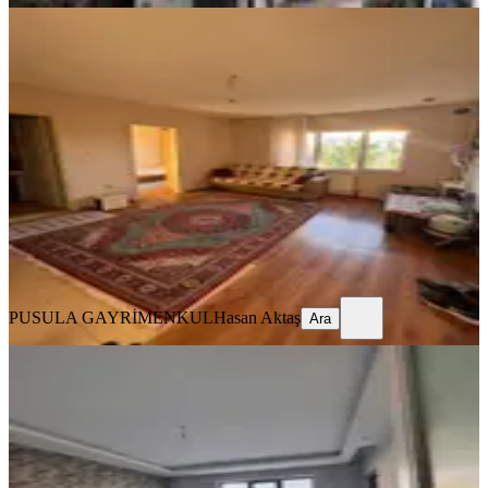
YENİ
Çaydaçıra Mah Tokilerde Yatırımlık
1+1
Merkez, Çaydaçıra Mahallesi
1+1
·
60 m²
·
Düz Giriş (Zemin)
·
07.08.2026
980.000 ₺
PUSULA GAYRİMENKUL
Hasan Aktaş
Ara
PUSULA GAYRİMENKUL
Hasan Aktaş
Ara
YENİ
Abdullahpaşa Mahallesi Satılık Sıfır
2+1 Daire
Merkez, Abdullah Paşa Mahallesi
2+1
·
120 m²
·
2. Kat
·
07.08.2026