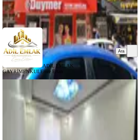
ADİL EMLAK GAYRİMENKUL
Emre Ertan
Ara
Ara
ADİL EMLAK
GAYRİMENKUL
Emre Ertan
YENİ
Ulukent Polis Karakolunun
Karşısında Satılık 3+1 Daire
Merkez, Ulu Kent Mahallesi
3+1
·
170 m²
·
Yüksek giriş
·
05.08.2026
3.450.000 ₺