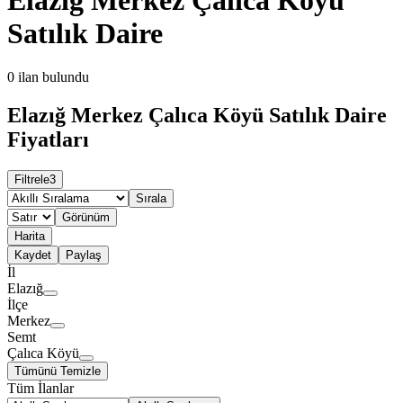
Satılık Daire
0
ilan bulundu
Elazığ Merkez Çalıca Köyü Satılık Daire
Fiyatları
Filtrele
3
Sırala
Görünüm
Harita
Kaydet
Paylaş
İl
Elazığ
İlçe
Merkez
Semt
Çalıca Köyü
Tümünü Temizle
Tüm İlanlar