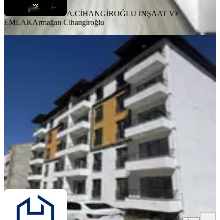
A.CİHANGİROĞLU İNŞAAT VE
EMLAK
Armağan Cihangiroğlu
YENİ
Harbert Gayrimekul Abdullahpaşa'da
Satılık 1+1 Sıfır Daireler
Merkez, Abdullah Paşa Mahallesi
1+1
·
42 m²
·
Yüksek giriş
·
06.08.2026
1.750.000 ₺
Harbert Gayrimenkul
Harbert Gayrimenkul Yatırım
Ara