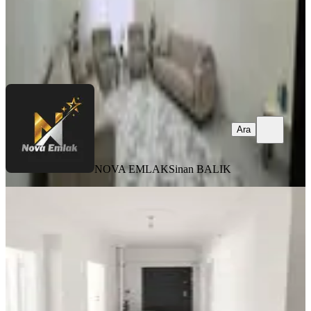
NOVA EMLAK
Sinan BALIK
Ara
Ara
NOVA EMLAK
Sinan BALIK
YENİ
Olgunlar Mahallesi'nde Satılık Daire
Merkez, Olgunlar Mahallesi
2+1
·
95 m²
·
Yüksek giriş
·
05.08.2026
1.500.000 ₺