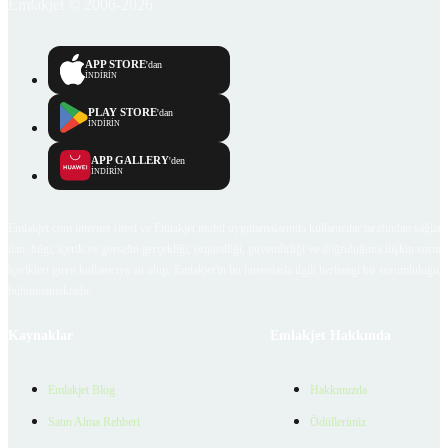
Emlakjet © 2006-2026
APP STORE
'dan
İNDİRİN
PLAY STORE
'dan
İNDİRİN
APP GALLERY
'den
İNDİRİN
Emlakjet.com internet sitesi ve Emlakjet mobil uygulamalarında kullanıcılar tarafından sağlana
ilan, bilgi, içerik ve görselin gerçekliği, orijinalliği, güvenilirliği ve doğruluğuna ilişkin soru
içerikleri giren kullanıcıya ait olup, Emlakjet'in bu hususlarla ilgili herhangi bir sorumluluğu
bulunmamaktadır.
Kaynaklar
Emlakjet Hakkında
Emlakjet Blog
Hakkımızda
Satın Alma Rehberi
Ödüllerimiz