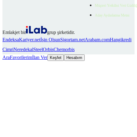
Müşteri Yetkilisi Veri Gizlili
Aday Aydınlatma Metni
Emlakjet bir
grup şirketidir.
Endeksa
Kariyer.net
İşin Olsun
Sigortam.net
Arabam.com
Hangikredi
Cimri
Neredekal
SteelOrbis
Chemorbis
Ara
Favorilerim
İlan Ver
Keşfet
Hesabım