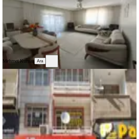
Merkez, Sürsürü Mahallesi
3+1
·
170 m²
·
5. Kat
·
05.08.2026
4.050.000 ₺
Mehmet Kurnaz
Ara
Mehmet Kurnaz
Ara
YENİ
Elazığın Kalbinde Satılık Daire: Vali
Fahri Bey Caddesinde 3+1
Merkez, Nail Bey Mahallesi
3+1
·
150 m²
·
2. Kat
·
05.08.2026
2.600.000 ₺