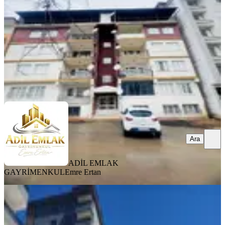
2+1
·
110 m²
·
Çatı Katı
·
01.07.2026
1.325.000 ₺
1.350.000 ₺
ADİL EMLAK GAYRİMENKUL
Emre Ertan
Ara
Ara
ADİL EMLAK
GAYRİMENKUL
Emre Ertan
YENİ
Elazığ Cumhuriyet Mahallesi'nde
Satılık Şehir Manzaralı 3+1 Daire