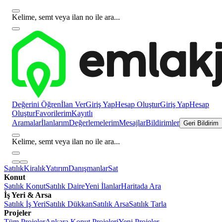
Kelime, semt veya ilan no ile ara...
Değerini Öğren
İlan Ver
Giriş Yap
Hesap Oluştur
Giriş Yap
Hesap
Oluştur
Favorilerim
Kayıtlı
Aramalar
İlanlarım
Değerlemelerim
Mesajlar
Bildirimler
Geri Bildirim
Kelime, semt veya ilan no ile ara...
Satılık
Kiralık
Yatırım
Danışmanlar
Sat
Konut
Satılık Konut
Satılık Daire
Yeni İlanlar
Haritada Ara
İş Yeri & Arsa
Satılık İş Yeri
Satılık Dükkan
Satılık Arsa
Satılık Tarla
Projeler
Tüm Projeler
Ankara Konut Projeleri
Yeni Projeler