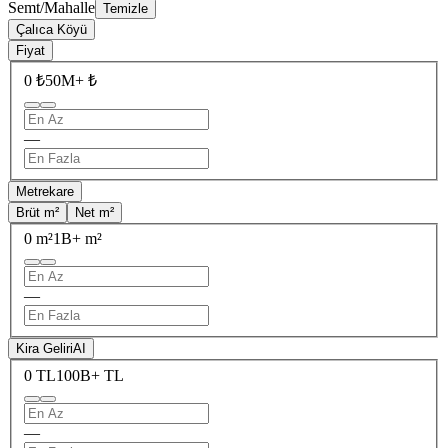
Semt/Mahalle
Temizle
Çalıca Köyü
Fiyat
0 ₺
50M+ ₺
—
Metrekare
Brüt m²
Net m²
0 m²
1B+ m²
—
Kira Geliri
AI
0 TL
100B+ TL
—