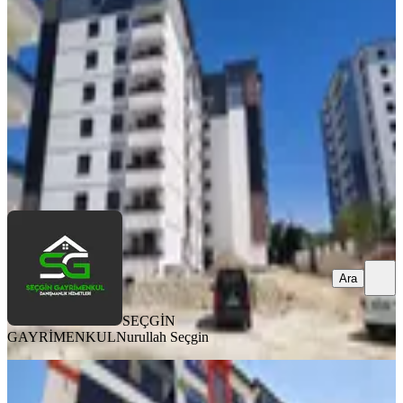
Merkez, Cumhuriyet Mahallesi
3+1
·
157 m²
·
8. Kat
·
08.08.2026
5.850.000 ₺
SEÇGİN GAYRİMENKUL
Nurullah Seçgin
Ara
Ara
SEÇGİN
GAYRİMENKUL
Nurullah Seçgin
YENİ
Elazığ Çaydaçıra Mahallesi'nde