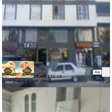
Merkez, Üniversite Mahallesi
1+1
·
55 m²
·
1. Kat
·
06.08.2026
2.100.000 ₺
DEMİR EMLAK DANIŞMANLIK
Şeref Demir
Ara
Ara
DEMİR EMLAK
DANIŞMANLIK
Şeref Demir
YENİ
Sanayi Mahallesinin En Prestijli
Lokasyonunda, 3+1 Daire
Merkez, Sanayi Mahallesi