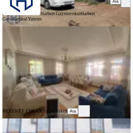
Ara
Harbert Gayrimenkul
Harbert
Gayrimenkul Yatırım
YENİ
" Bereket Emlaktan" Abdullah Paşa
Mahallesinde Satılık 3+1 Daire
Merkez, Abdullah Paşa Mahallesi
3+1
·
180 m²
·
2. Kat
·
06.08.2026
3.000.000 ₺
BEREKET EMLAK
Yahya Tekeli
Ara
BEREKET EMLAK
Yahya Tekeli
Ara
YENİ
Yeni Valilik Karşısı 1+1