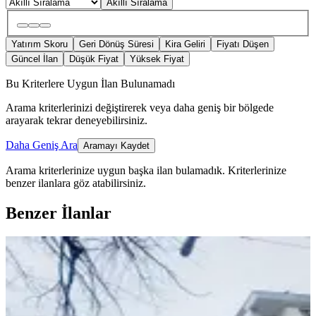
Akıllı Sıralama
Yatırım Skoru
Geri Dönüş Süresi
Kira Geliri
Fiyatı Düşen
Güncel İlan
Düşük Fiyat
Yüksek Fiyat
Bu Kriterlere Uygun İlan Bulunamadı
Arama kriterlerinizi değiştirerek veya daha geniş bir bölgede
arayarak tekrar deneyebilirsiniz.
Daha Geniş Ara
Aramayı Kaydet
Arama kriterlerinize uygun başka ilan bulamadık.
Kriterlerinize
benzer ilanlara göz atabilirsiniz.
Benzer İlanlar
ÖNE ÇIKAN
%
2
Sürsürü Mahallesinde 2+1 Satılık
Eşyalı Daire
Merkez, Sürsürü Mahallesi