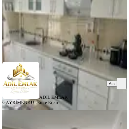
3+1
·
165 m²
·
3. Kat
·
05.08.2026
2.350.000 ₺
ADİL EMLAK GAYRİMENKUL
Emre Ertan
Ara
Ara
ADİL EMLAK
GAYRİMENKUL
Emre Ertan
YENİ
Sahibinden Satılık Daire