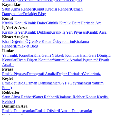
Kaynaklar
Satın Alma Rehberi
Konut Kredisi Rehberi
Uzman
Danışmanlar
Emlakjet Blog
Konut
Kiralık Konut
Kiralık Daire
Günlük Kiralık Daire
Haritada Ara
İş Yeri & Arsa
Kiralık İş Yeri
Kiralık Dükkan
Kiralık İş Yeri Piyasası
Kiralık Arsa
Kiracı Araçları
Kira Değerini Öğren
Ne Kadar Ödeyebilirim
Kiralama
Rehberi
Emlakjet Blog
İlanlar
Yatırımlık Konutlar
Kira Geliri Yüksek Konutlar
Hızlı Geri Dönüşlü
Konutlar
Fiyatı Düşen Konutlar
Yatırımlık Arsalar
Uygun m² Fiyatlı
Arsalar
Piyasa
Emlak Piyasası
Demografi Analizi
Değer Haritaları
Verilerimiz
Keşfet
Emlakjet Blog
Uzman Danışmanlar
GYF (Gayrimenkul Yatırım
Fonu)
Rehberler
Satın Alma Rehberi
Satıcı Rehberi
Kiralama Rehberi
Konut Kredisi
Rehberi
Danışman Ara
Emlak Danışmanları
Emlak Ofisleri
Uzman Danışmanlar