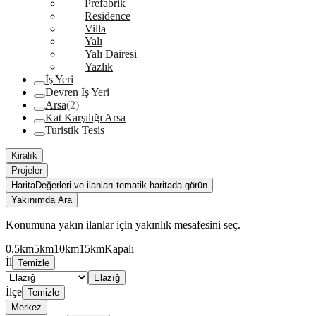
Prefabrik
Residence
Villa
Yalı
Yalı Dairesi
Yazlık
İş Yeri
Devren İş Yeri
Arsa
(2)
Kat Karşılığı Arsa
Turistik Tesis
Kiralık
Projeler
Harita
Değerleri ve ilanları tematik haritada görün
Yakınımda Ara
Konumuna yakın ilanlar için yakınlık mesafesini seç.
0.5km
5km
10km
15km
Kapalı
İl
Temizle
Elazığ
İlçe
Temizle
Merkez