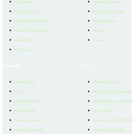
Satıcı Rehberi
Reklam Çözümleri
Kiralama Rehberi
Kurumsal Materyaller
Konut Kredisi Rehberi
İnsan Kaynakları
Ne Kadar Ödeyebilirim
İletişim
Emlak Değeri
Yardım
Verilerimiz
Hizmetler
Yasal
Danışman Bul
Kullanım Koşulları
Projeler
Bireysel Üyelik Sözleşmesi
Ücretsiz İlan Verin
Çerez Politikası ve Aydınlat
Üyelik Paketleri
Çerez Ayarları
EmlakZeka Asistan
Kullanıcı Veri Gizliliği Bildi
Uzman Danışmanlar
Ziyaretçi Veri Gizliliği