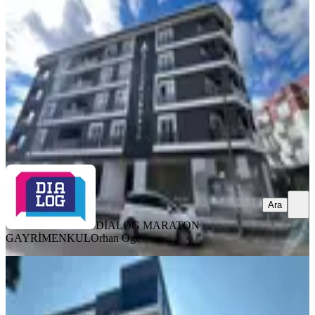
Menemen, Gazi Mustafa Kemal Mahallesi
1+1
·
55 m²
·
4. Kat
·
08.08.2026
2.850.000 ₺
DİALOG MARATON GAYRİMENKUL
Orhan Öge
Ara
Ara
DİALOG MARATON
GAYRİMENKUL
Orhan Öge
YENİ
Menemen Kasımpaşa'da Sıfır 3+1
Satılık Daire