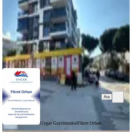
Menemen, Kasımpaşa Mahallesi
3+1
·
140 m²
·
2. Kat
·
08.08.2026
7.900.000 ₺
Uygar Gayrimenkul
Fikret Orhan
Ara
Ara
Uygar Gayrimenkul
Fikret Orhan