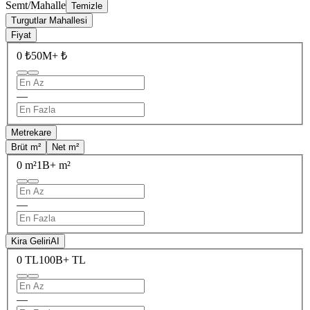
Semt/Mahalle
Temizle
Turgutlar Mahallesi
Fiyat
0 ₺
50M+ ₺
—
Metrekare
Brüt m²
Net m²
0 m²
1B+ m²
—
Kira Geliri
AI
0 TL
100B+ TL
—