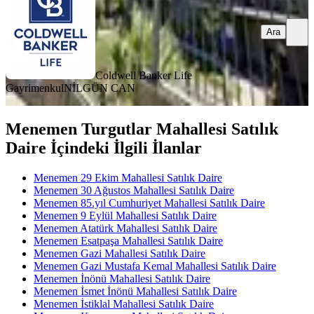
Ara
Coldwell Banker Life
Gayrimenkul
NİLGÜN CAN
Menemen Turgutlar Mahallesi Satılık
Daire İçindeki İlgili İlanlar
Menemen 29 Ekim Mahallesi Satılık Daire
Menemen 30 Ağustos Mahallesi Satılık Daire
Menemen 85.yıl Cumhuriyet Mahallesi Satılık Daire
Menemen 9 Eylül Mahallesi Satılık Daire
Menemen Atatürk Mahallesi Satılık Daire
Menemen Esatpaşa Mahallesi Satılık Daire
Menemen Gazi Mahallesi Satılık Daire
Menemen Gazi Mustafa Kemal Mahallesi Satılık Daire
Menemen İnönü Mahallesi Satılık Daire
Menemen İsmet İnönü Mahallesi Satılık Daire
Menemen İstiklal Mahallesi Satılık Daire