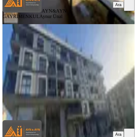
Ara
AYN&AYN
GAYRİMENKUL
Aynur Ünal
YENİ
Menemen Koyunderede Çift
Balkon+çift Banyolu 2+1 Satılık Daire
Menemen, Kemal Atatürk Mahallesi
2+1
·
100 m²
·
1. Kat
·
06.08.2026
5.550.000 ₺
AYN&AYN GAYRİMENKUL
Aynur Ünal
Ara
Ara