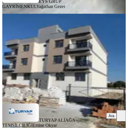
EYS GRUP
GAYRİMENKUL
Yağızhan Gezer
YENİ
Fatih Mahallesinde Satılık 2+1 Kapalı
Mutfak Daire
Menemen, Hatundere Mahallesi
2+1
·
85 m²
·
2. Kat
·
05.08.2026
3.490.000 ₺
TURYAP ALİAĞA TEMSİLCİLİĞİ
Emine Okyar
Ara
Ara
TURYAP ALİAĞA
TEMSİLCİLİĞİ
Emine Okyar