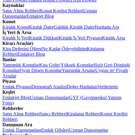
Kaynaklar
Satın Alma Rehberi
Konut Kredisi Rehberi
Uzman
Danışmanlar
Emlakjet Blog
Konut
Kiralık Konut
Kiralık Daire
Günlük Kiralık Daire
Haritada Ara
İş Yeri & Arsa
Kiralık İş Yeri
Kiralık Dükkan
Kiralık İş Yeri Piyasası
Kiralık Arsa
Kiracı Araçları
Kira Değerini Öğren
Ne Kadar Ödeyebilirim
Kiralama
Rehberi
Emlakjet Blog
İlanlar
Yatırımlık Konutlar
Kira Geliri Yüksek Konutlar
Hızlı Geri Dönüşlü
Konutlar
Fiyatı Düşen Konutlar
Yatırımlık Arsalar
Uygun m² Fiyatlı
Arsalar
Piyasa
Emlak Piyasası
Demografi Analizi
Değer Haritaları
Verilerimiz
Keşfet
Emlakjet Blog
Uzman Danışmanlar
GYF (Gayrimenkul Yatırım
Fonu)
Rehberler
Satın Alma Rehberi
Satıcı Rehberi
Kiralama Rehberi
Konut Kredisi
Rehberi
Danışman Ara
Emlak Danışmanları
Emlak Ofisleri
Uzman Danışmanlar