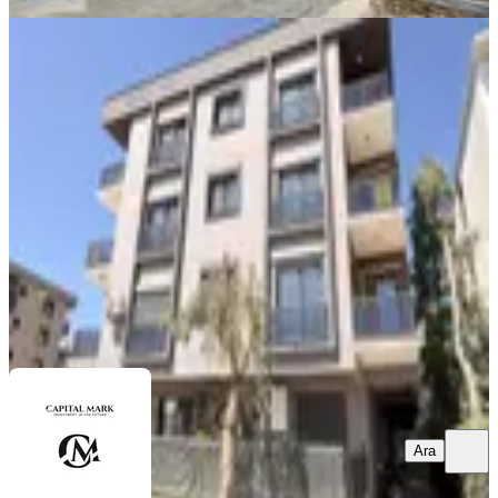
SIFIR BİNA
Menemen Seyrekte Satılık 1+1 Arakat
Daire
Menemen, İnönü Mahallesi
1+1
·
55 m²
·
3. Kat
·
08.08.2026
2.490.000 ₺
CAPITAL MARK
Erhan Vatansever
Ara
Ara