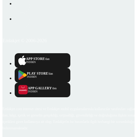
Emlakjet © 2006-2026
APP STORE
'dan
İNDİRİN
PLAY STORE
'dan
İNDİRİN
APP GALLERY
'den
İNDİRİN
Emlakjet.com internet sitesi ve Emlakjet mobil uygulamalarında kullanıcılar tarafından sağlana
ilan, bilgi, içerik ve görselin gerçekliği, orijinalliği, güvenilirliği ve doğruluğuna ilişkin soru
içerikleri giren kullanıcıya ait olup, Emlakjet'in bu hususlarla ilgili herhangi bir sorumluluğu
bulunmamaktadır.