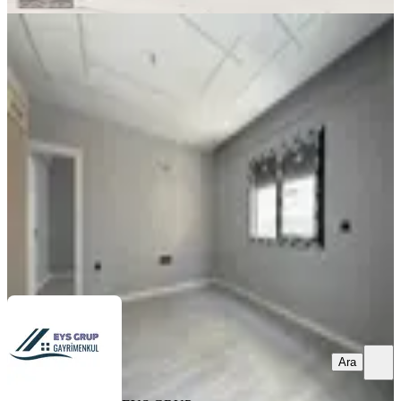
YENİ
Koyundere Merkez 2+1 Sıfır Arakat
Yerden Isıtmalı Satılık Daire
Menemen, Ulus Mahallesi
2+1
·
65 m²
·
1. Kat
·
05.08.2026
3.625.000 ₺
EYS GRUP GAYRİMENKUL
Yağızhan Gezer
Ara
Ara