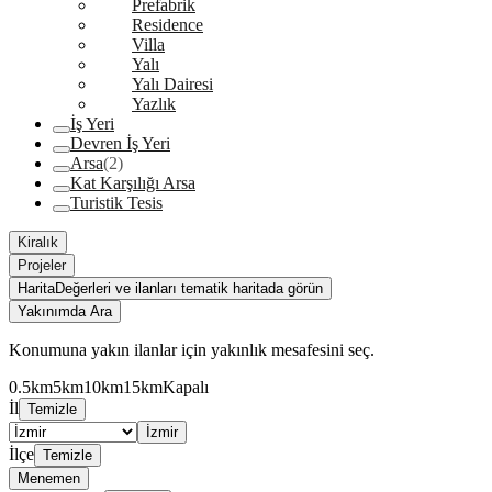
Prefabrik
Residence
Villa
Yalı
Yalı Dairesi
Yazlık
İş Yeri
Devren İş Yeri
Arsa
(2)
Kat Karşılığı Arsa
Turistik Tesis
Kiralık
Projeler
Harita
Değerleri ve ilanları tematik haritada görün
Yakınımda Ara
Konumuna yakın ilanlar için yakınlık mesafesini seç.
0.5km
5km
10km
15km
Kapalı
İl
Temizle
İzmir
İlçe
Temizle
Menemen