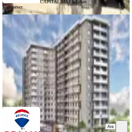
CAPITAL MARK
Erhan
Vatansever
SİTE İÇİ
Menemen Koyunderede Havuzlu
Sitede Satılık 1+1
Menemen, Kemal Atatürk Mahallesi
1+1
·
50 m²
·
3. Kat
·
08.08.2026
2.980.000 ₺
RE/MAX SMYRNA
Melike Şahin
Ara
Ara