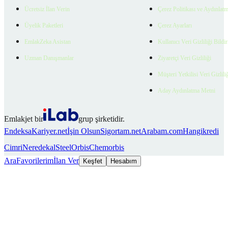
Ücretsiz İlan Verin
Çerez Politikası ve Aydınlat
Üyelik Paketleri
Çerez Ayarları
EmlakZeka Asistan
Kullanıcı Veri Gizliliği Bildi
Uzman Danışmanlar
Ziyaretçi Veri Gizliliği
Müşteri Yetkilisi Veri Gizlili
Aday Aydınlatma Metni
Emlakjet bir
grup şirketidir.
Endeksa
Kariyer.net
İşin Olsun
Sigortam.net
Arabam.com
Hangikredi
Cimri
Neredekal
SteelOrbis
Chemorbis
Ara
Favorilerim
İlan Ver
Keşfet
Hesabım