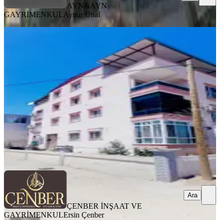
AYN&AYN
GAYRİMENKUL
Aynur Ünal
YENİ
Türkellide Satılık 2+1 Daire Teraslı
Menemen, Fatih Mahallesi
2+1
·
100 m²
·
2. Kat
·
06.08.2026
3.900.000 ₺
ÇENBER İNŞAAT VE GAYRİMENKUL
Ersin Çenber
Ara
Ara
ÇENBER İNŞAAT VE
GAYRİMENKUL
Ersin Çenber