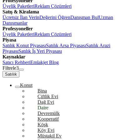
Profesyoneller
Üyelik Paketleri
Reklam Çözümleri
Satış & Kiralama
Ücretsiz İlan Verin
Değerini Öğren
Danışman Bul
Uzman
Danışmanlar
Profesyoneller
Üyelik Paketleri
Reklam Çözümleri
Piyasa
Satılık Konut Piyasası
Satılık Arsa Piyasası
Satılık Arazi
Piyasası
Satılık İş Yeri Piyasası
Kaynaklar
Satıcı Rehberi
Emlakjet Blog
Filtrele
3
Satılık
Konut
Bina
Çiftlik Evi
Dağ Evi
Daire
Devremülk
Kooperatif
Köşk
Köy Evi
Müstakil Ev