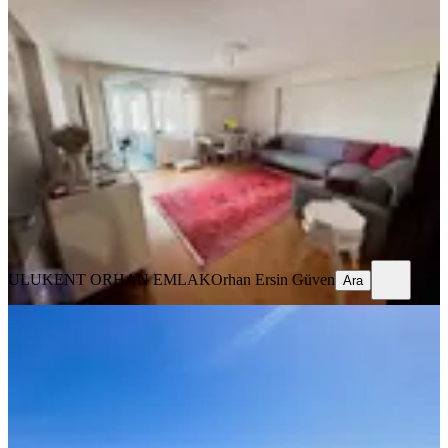
YENİ
Ulukent'te Satılık 3+1 Daire
(oturum/yatırım)
Menemen, 9 Eylül Mahallesi
3+1
·
125 m²
·
5. Kat
·
07.08.2026
4.390.000 ₺
ULUKENT ORHAN EMLAK
Orhan Ersin Güven
Ara
ULUKENT ORHAN EMLAK
Orhan Ersin Güven
Ara
YENİ
Yarın Çok Geç Olabilir!koyundere'de
Projeden 4+1 Dubleks Fırsatı
Menemen, Atatürk Mahallesi
4+1
·
140 m²
·
4. Kat
·
06.08.2026