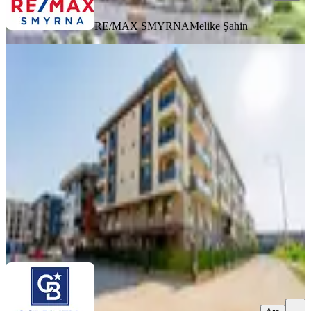
RE/MAX SMYRNA
Melike Şahin
SIFIR BİNA
Menemen Seyrek'te Satılık 1+1
Dubleks Daire
Menemen, 85.yıl Cumhuriyet Mahallesi
1+1
·
72 m²
·
Düz Giriş (Zemin)
·
07.08.2026
4.500.000 ₺
COLDWELL BANKER NOKTA
Coldwell Banker Nokta
Ara