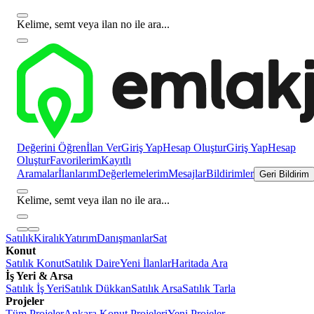
Kelime, semt veya ilan no ile ara...
Değerini Öğren
İlan Ver
Giriş Yap
Hesap Oluştur
Giriş Yap
Hesap
Oluştur
Favorilerim
Kayıtlı
Aramalar
İlanlarım
Değerlemelerim
Mesajlar
Bildirimler
Geri Bildirim
Kelime, semt veya ilan no ile ara...
Satılık
Kiralık
Yatırım
Danışmanlar
Sat
Konut
Satılık Konut
Satılık Daire
Yeni İlanlar
Haritada Ara
İş Yeri & Arsa
Satılık İş Yeri
Satılık Dükkan
Satılık Arsa
Satılık Tarla
Projeler
Tüm Projeler
Ankara Konut Projeleri
Yeni Projeler