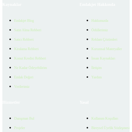
Kaynaklar
Emlakjet Hakkında
Emlakjet Blog
Hakkımızda
Satın Alma Rehberi
Ödüllerimiz
Satıcı Rehberi
Reklam Çözümleri
Kiralama Rehberi
Kurumsal Materyaller
Konut Kredisi Rehberi
İnsan Kaynakları
Ne Kadar Ödeyebilirim
İletişim
Emlak Değeri
Yardım
Verilerimiz
Hizmetler
Yasal
Danışman Bul
Kullanım Koşulları
Projeler
Bireysel Üyelik Sözleşmesi