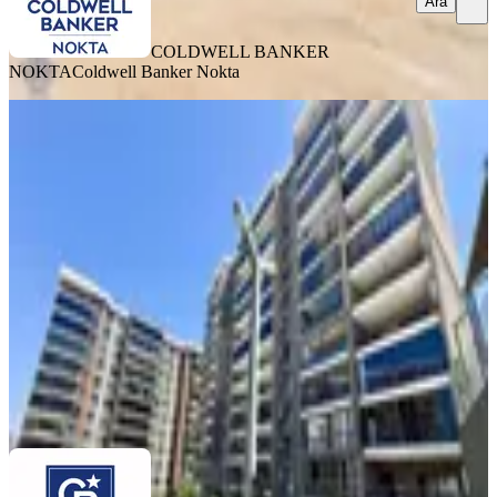
Ara
COLDWELL BANKER
NOKTA
Coldwell Banker Nokta
SİTE İÇİ
Ulukentin En Prestijli Sitesi Gültekin
Hılls Satılık 3+1 Daire
Menemen, 29 Ekim Mahallesi
3+1
·
150 m²
·
5. Kat
·
07.08.2026
11.500.000 ₺
Coldwell Banker Life Gayrimenkul
NİLGÜN CAN
Ara