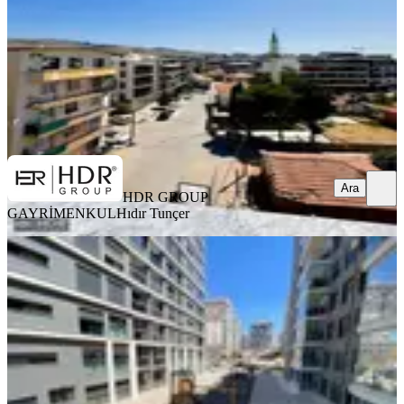
6.750.000 ₺
HDR GROUP GAYRİMENKUL
Hıdır Tunçer
Ara
Ara
HDR GROUP
GAYRİMENKUL
Hıdır Tunçer
YENİ
Ulurezidans'ta Satılık 3+1 |155
M²|havuzlu Güvenlikli Lüks Site
Menemen, İstiklal Mahallesi
3+1
·
155 m²
·
2. Kat
·
06.08.2026
12.900.000 ₺