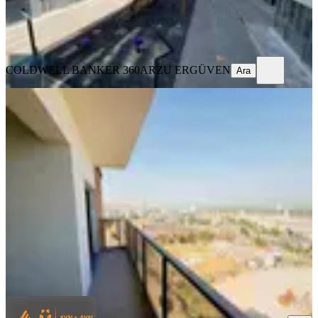
COLDWELL BANKER 360
ARZU ERGÜVEN
Ara
COLDWELL BANKER 360
ARZU ERGÜVEN
Ara
YENİ
Menemen Asarlık 3+1 Satılık Daire
Menemen, Zeytinlik Mahallesi
3+1
·
91 m²
·
7. Kat
·
06.08.2026
6.380.000 ₺
AYN&AYN GAYRİMENKUL
Aynur Ünal
Ara