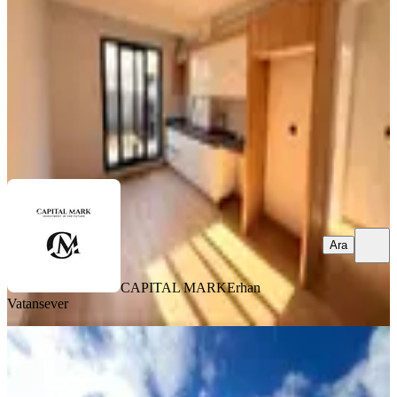
1+1
·
55 m²
·
3. Kat
·
08.08.2026
2.490.000 ₺
Yatırım Skoru
:
63
Fırsat
CAPITAL MARK
Erhan Vatansever
Ara
Ara
CAPITAL MARK
Erhan
Vatansever
YENİ
Seyrek;te Bakırçay Üni Yakını Yüksek
Kira Getirili Satılık 1+1