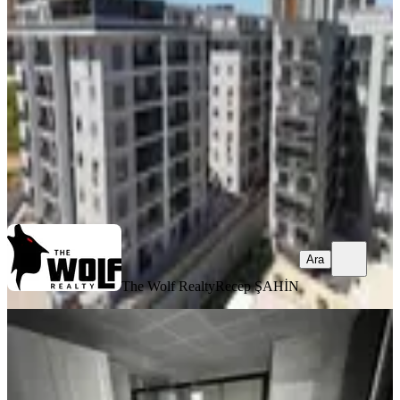
Menemen, Gazi Mahallesi
3+1
·
125 m²
·
4. Kat
·
01.06.2026
6.400.000 ₺
The Wolf Realty
Recep ŞAHİN
Ara
Ara
The Wolf Realty
Recep ŞAHİN
SIFIR BİNA
Menemen Koyunderede Satılık 3+1
Kullanışlı Ferah Daire
Menemen, Gazi Mahallesi