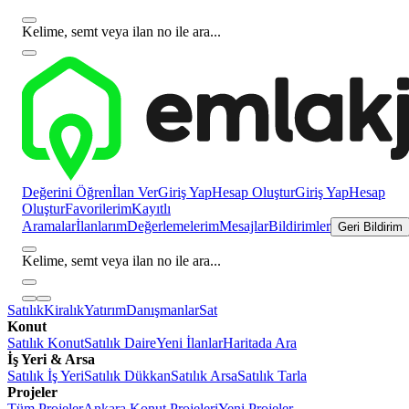
Kelime, semt veya ilan no ile ara...
Değerini Öğren
İlan Ver
Giriş Yap
Hesap Oluştur
Giriş Yap
Hesap
Oluştur
Favorilerim
Kayıtlı
Aramalar
İlanlarım
Değerlemelerim
Mesajlar
Bildirimler
Geri Bildirim
Kelime, semt veya ilan no ile ara...
Satılık
Kiralık
Yatırım
Danışmanlar
Sat
Konut
Satılık Konut
Satılık Daire
Yeni İlanlar
Haritada Ara
İş Yeri & Arsa
Satılık İş Yeri
Satılık Dükkan
Satılık Arsa
Satılık Tarla
Projeler
Tüm Projeler
Ankara Konut Projeleri
Yeni Projeler