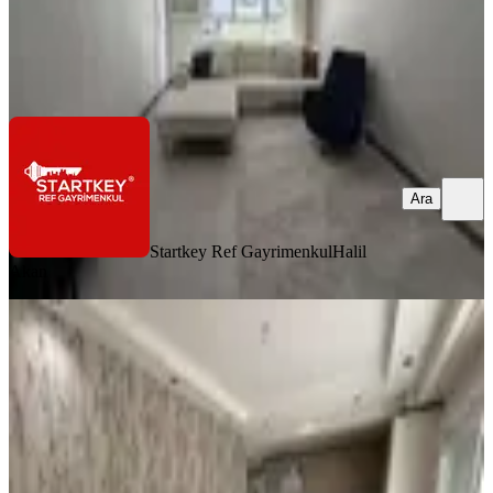
Startkey Ref Gayrimenkul
Halil Akan
Ara
Ara
Startkey Ref Gayrimenkul
Halil
Akan
SIFIR BİNA
Tsr'den Koyundere Merkezde Satılık
Geniş Açık.mutfaklı 2+1 Daire
Menemen, Gazi Mahallesi
2+1
·
75 m²
·
Düz Giriş (Zemin)
·
26.06.2026
3.600.000 ₺