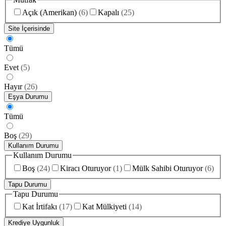
Açık (Amerikan)
(
6
)
Kapalı
(
25
)
Site İçerisinde
Tümü
Evet
(
5
)
Hayır
(
26
)
Eşya Durumu
Tümü
Boş
(
29
)
Kullanım Durumu
Kullanım Durumu
Boş
(
24
)
Kiracı Oturuyor
(
1
)
Mülk Sahibi Oturuyor
(
6
)
Tapu Durumu
Tapu Durumu
Kat İrtifakı
(
17
)
Kat Mülkiyeti
(
14
)
Krediye Uygunluk