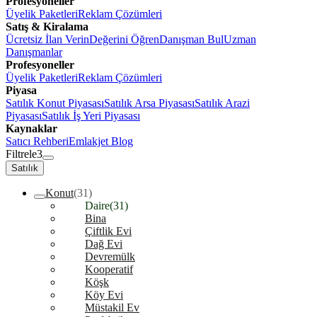
Profesyoneller
Üyelik Paketleri
Reklam Çözümleri
Satış & Kiralama
Ücretsiz İlan Verin
Değerini Öğren
Danışman Bul
Uzman
Danışmanlar
Profesyoneller
Üyelik Paketleri
Reklam Çözümleri
Piyasa
Satılık Konut Piyasası
Satılık Arsa Piyasası
Satılık Arazi
Piyasası
Satılık İş Yeri Piyasası
Kaynaklar
Satıcı Rehberi
Emlakjet Blog
Filtrele
3
Satılık
Konut
(31)
Daire
(31)
Bina
Çiftlik Evi
Dağ Evi
Devremülk
Kooperatif
Köşk
Köy Evi
Müstakil Ev