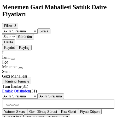
Menemen Gazi Mahallesi Satılık Daire
Fiyatları
Filtrele
3
Sırala
Görünüm
Harita
Kaydet
Paylaş
İl
İzmir
İlçe
Menemen
Semt
Gazi Mahallesi
Tümünü Temizle
Tüm İlanlar
(
31
)
Emlak Ofisinden
(
31
)
Akıllı Sıralama
Yatırım Skoru
Geri Dönüş Süresi
Kira Geliri
Fiyatı Düşen