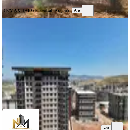
Ara
RE/MAX TARGET
Gülşah Koçbulut
Ara
SIFIR BİNA
%
5
North Ctiy Sitesinde Lüks Ve Modern
Satılık 3+1 Satılık Daire
Menemen, Gazi Mahallesi
3+1
·
120 m²
·
Düz Giriş (Zemin)
·
25.07.2026
4.695.000 ₺
4.950.000 ₺
Manisalı Emlak 3
Cevat DİNLER
Ara
Ara