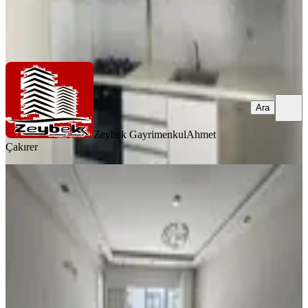
Zeybek Gayrimenkul
Ahmet Çakırer
Ara
Ara
Zeybek Gayrimenkul
Ahmet
Çakırer
MANZARALI
Koyundere Meydan Da 40 M2 Özel
Bahçeli Ebeveyn Banyolu !!
Menemen, Gazi Mahallesi
2+1
·
85 m²
·
Bahçe katı
·
27.06.2026
4.400.000 ₺