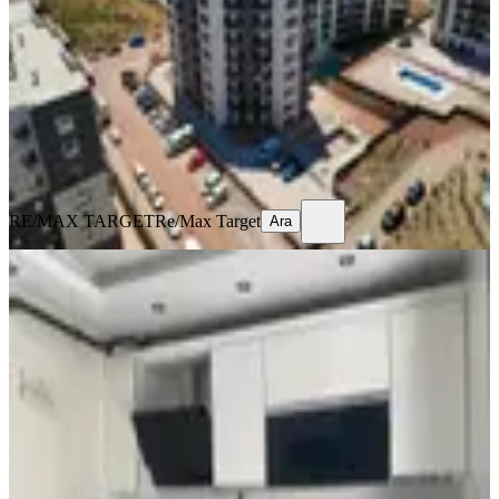
Menemen, Gazi Mahallesi
3+1
·
119 m²
·
3. Kat
·
12.07.2026
5.600.000 ₺
5.800.000 ₺
RE/MAX TARGET
Re/Max Target
Ara
RE/MAX TARGET
Re/Max Target
Ara
MANZARALI
Menemen Koyundere Merkezde 3+1
115 M2 Satılık Daire
Menemen, Gazi Mahallesi
3+1
·
115 m²
·
2. Kat
·
03.07.2026
4.750.000 ₺