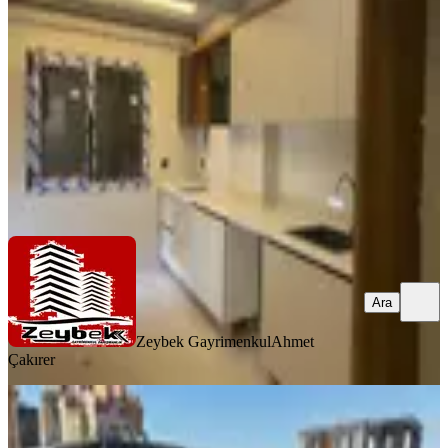
Menemen, Gazi Mahallesi
2+1
·
90 m²
·
3. Kat
·
08.06.2026
4.250.000 ₺
Zeybek Gayrimenkul
Ahmet Çakırer
Ara
Ara
Zeybek Gayrimenkul
Ahmet
Çakırer
SIFIR BİNA
Koyunderede Satılık Daire 3+1 Lüks
Havuzlu Sitede Gazi Mah