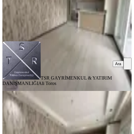
TSR GAYRİMENKUL & YATIRIM DANIŞMANLIĞI
Ali Toros
Ara
Ara
TSR GAYRİMENKUL & YATIRIM
DANIŞMANLIĞI
Ali Toros
SIFIR BİNA
Tsr'den Koyundere Merkezde Satılık
Geniş Açık.mutfaklı 2+1 Daire
Menemen, Gazi Mahallesi
2+1
·
75 m²
·
Düz Giriş (Zemin)
·
23.06.2026