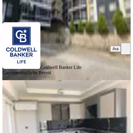
Coldwell Banker Life Gayrimenkul
Aylin Berent
Ara
Ara
Coldwell Banker Life
Gayrimenkul
Aylin Berent
KOMBİLİ
Re/max Target'tan Dublex Geniş Lüx
Daire
Menemen, Gazi Mahallesi
3+2
·
170 m²
·
6. Kat
·
11.05.2026
6.500.000 ₺
Geri Dönüş:
16 yıl