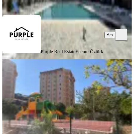
Ara
Ara
Purple Real Estate
Ecenur Öztürk
BALKONLU
Menemen Ahıska Tokı Evleri 2+1
Krediye Uygun Satılık Daıre
Menemen, Gazi Mahallesi
2+1
·
90 m²
·
Yüksek giriş
·
26.07.2026
3.200.000 ₺
RE/MAX TARGET
Gülşah Koçbulut