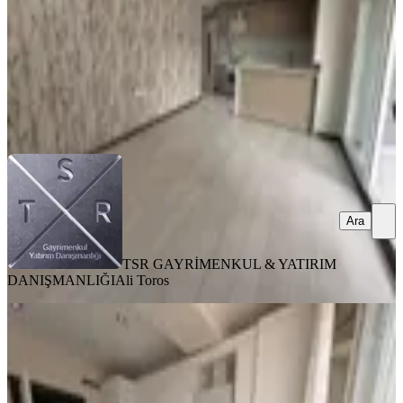
3.600.000 ₺
TSR GAYRİMENKUL & YATIRIM DANIŞMANLIĞI
Ali Toros
Ara
Ara
TSR GAYRİMENKUL & YATIRIM
DANIŞMANLIĞI
Ali Toros
SIFIR BİNA
%
3
Tsr'den Koyundere Merkezde Satılık
Geniş Teraslı 4+1 Dublex Dair
Menemen, Gazi Mahallesi