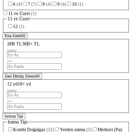
6
(
4
)
7
(
7
)
8
(
4
)
9
(
4
)
10
(
1
)
11 ve Üzeri
(
1
)
11 ve Üzeri
12
(
1
)
Kira Geliri
AI
28B TL
38B+ TL
—
Geri Dönüş Süresi
AI
12 yıl
18+ yıl
—
Isıtma Tipi
Isıtma Tipi
Kombi Doğalgaz
(
22
)
Yerden ısıtma
(
5
)
Merkezi (Pay