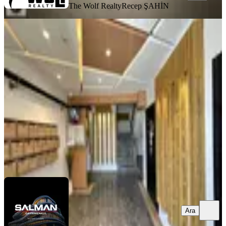
The Wolf Realty
Recep ŞAHİN
BALKONLU
İzmir Menemenin Gelişen Değer
Katan Bölgesin'de Satılk 1+1 Daire
Menemen, Gazi Mahallesi
1+1
·
55 m²
·
2. Kat
·
17.07.2026
3.150.000 ₺
Salman Gayrimenkul
Murat Salman
Ara
Ara