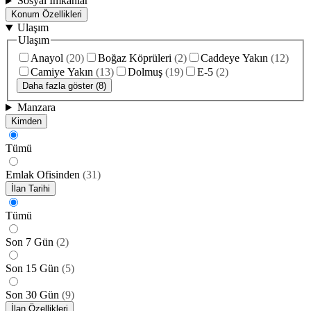
Sosyal İmkanlar
Konum Özellikleri
Ulaşım
Ulaşım
Anayol
(
20
)
Boğaz Köprüleri
(
2
)
Caddeye Yakın
(
12
)
Camiye Yakın
(
13
)
Dolmuş
(
19
)
E-5
(
2
)
Daha fazla göster (8)
Manzara
Kimden
Tümü
Emlak Ofisinden
(
31
)
İlan Tarihi
Tümü
Son 7 Gün
(
2
)
Son 15 Gün
(
5
)
Son 30 Gün
(
9
)
İlan Özellikleri