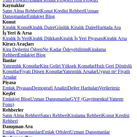
Kaynaklar
Satın Alma Rehberi
Konut Kredisi Rehberi
Uzman
Danışmanlar
Emlakjet Blog
Konut
Kiralık Konut
Kiralık Daire
Günlük Kiralık Daire
Haritada Ara
İş Yeri & Arsa
Kiralık İş Yeri
Kiralık Dükkan
Kiralık İş Yeri Piyasası
Kiralık Arsa
Kiracı Araçları
Kira Değerini Öğren
Ne Kadar Ödeyebilirim
Kiralama
Rehberi
Emlakjet Blog
İlanlar
Yatırımlık Konutlar
Kira Geliri Yüksek Konutlar
Hızlı Geri Dönüşlü
Konutlar
Fiyatı Düşen Konutlar
Yatırımlık Arsalar
Uygun m² Fiyatlı
Arsalar
Piyasa
Emlak Piyasası
Demografi Analizi
Değer Haritaları
Verilerimiz
Keşfet
Emlakjet Blog
Uzman Danışmanlar
GYF (Gayrimenkul Yatırım
Fonu)
Rehberler
Satın Alma Rehberi
Satıcı Rehberi
Kiralama Rehberi
Konut Kredisi
Rehberi
Danışman Ara
Emlak Danışmanları
Emlak Ofisleri
Uzman Danışmanlar