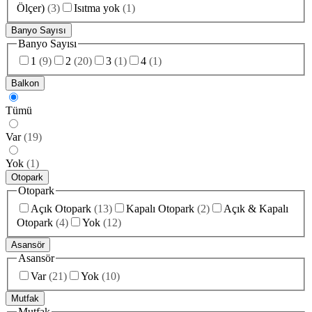
Ölçer)
(
3
)
Isıtma yok
(
1
)
Banyo Sayısı
Banyo Sayısı
1
(
9
)
2
(
20
)
3
(
1
)
4
(
1
)
Balkon
Tümü
Var
(
19
)
Yok
(
1
)
Otopark
Otopark
Açık Otopark
(
13
)
Kapalı Otopark
(
2
)
Açık & Kapalı
Otopark
(
4
)
Yok
(
12
)
Asansör
Asansör
Var
(
21
)
Yok
(
10
)
Mutfak
Mutfak