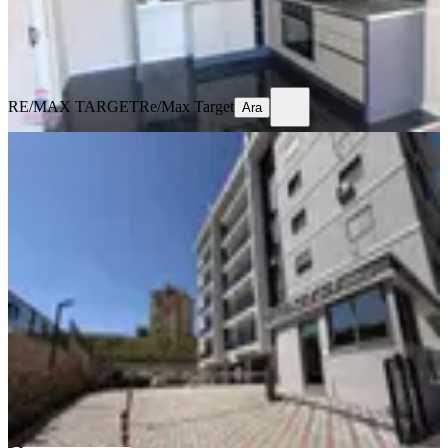
RE/MAX TARGET
Re/Max Target
Ara
RE/MAX TARGET
Re/Max Target
Ara
SIFIR BİNA
Menemen Koyunderede Satılık Daire
2+1 Site İçerisinde Havuzlu
Menemen, Gazi Mahallesi
2+1
·
85 m²
·
2. Kat
·
06.05.2026
5.400.000 ₺
The Wolf Realty
Recep ŞAHİN
Ara