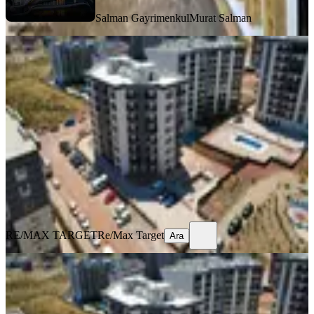
Salman Gayrimenkul
Murat Salman
SIFIR BİNA
%
4
Menemen Gazi Mah.'de Havuzlu 3+1
Ebeveyn Banyolu Satılık Daire
Menemen, Gazi Mahallesi
3+1
·
104 m²
·
Bahçe katı
·
12.07.2026
5.500.000 ₺
5.700.000 ₺
RE/MAX TARGET
Re/Max Target
Ara
RE/MAX TARGET
Re/Max Target
Ara
SIFIR BİNA
%
3
Menemen Gazi Mah.'de Havuzlu 3+1
Ebeveyn Banyolu Satılık Daire