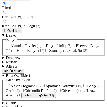
Tümü
Krediye Uygun
(
29
)
Krediye Uygun Değil
(
2
)
İç Özellikler
Banyo
Banyo
Alaturka Tuvalet
(
1
)
Duşakabinli
(
17
)
Ebeveyn Banyo
(
11
)
Hilton Banyo
(
14
)
Sauna
(
2
)
Sıcak Su
(
2
)
Dekorasyon
Mutfak
Altyapı
Dış Özellikler
Bina Özellikleri
Bina Özellikleri
Ahşap Doğrama
(
6
)
Apartman Görevlisi
(
10
)
Bahçe -
Ortak
(
2
)
Görüntülü Diafon
(
2
)
Güvenlik
(
4
)
Hırsız
Alarmı
(
1
)
Daha fazla göster (11)
Cephe