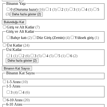
Binanın Yaşı
0 (Oturuma hazır)
(
16
)
1
(
3
)
2
(
1
)
3
(
1
)
4
(
1
)
5
(
3
)
Daha fazla göster (2)
Bulunduğu Kat
Giriş ve Alt Katlar
(
7
)
Giriş ve Alt Katlar
Bahçe katı
(
2
)
Düz Giriş (Zemin)
(
4
)
Yüksek giriş
(
1
)
Üst Katlar
(
24
)
Üst Katlar
1
(
1
)
2
(
6
)
3
(
5
)
4
(
5
)
5
(
1
)
6
(
2
)
Daha fazla göster (2)
Binanın Kat Sayısı
Binanın Kat Sayısı
1-5 Arası
(
10
)
1-5 Arası
3
(
4
)
4
(
6
)
6-10 Arası
(
20
)
6-10 Arası