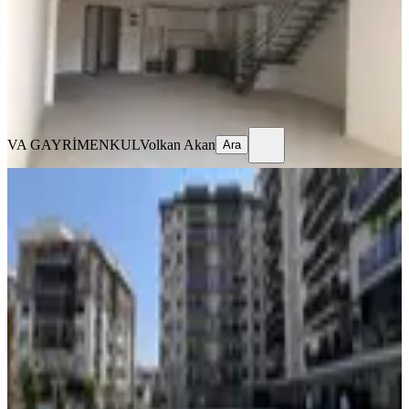
8.575.000 ₺
VA GAYRİMENKUL
Volkan Akan
Ara
VA GAYRİMENKUL
Volkan Akan
Ara
SİTE İÇİ
North City'de Kiracısız 3+1 Satılık
Daire
Menemen, Gazi Mahallesi
3+1
·
106 m²
·
Düz Giriş (Zemin)
·
26.07.2026
4.600.000 ₺
Purple Real Estate
Ecenur Öztürk