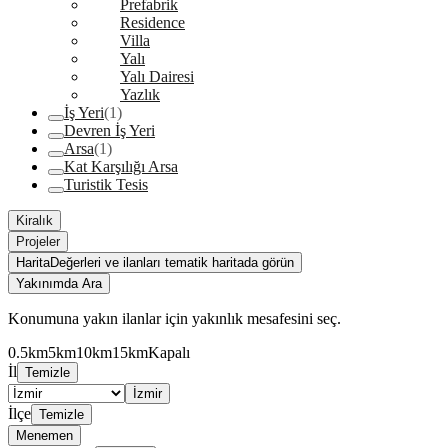
Prefabrik
Residence
Villa
Yalı
Yalı Dairesi
Yazlık
İş Yeri
(1)
Devren İş Yeri
Arsa
(1)
Kat Karşılığı Arsa
Turistik Tesis
Kiralık
Projeler
Harita
Değerleri ve ilanları tematik haritada görün
Yakınımda Ara
Konumuna yakın ilanlar için yakınlık mesafesini seç.
0.5km
5km
10km
15km
Kapalı
İl
Temizle
İzmir
İlçe
Temizle
Menemen