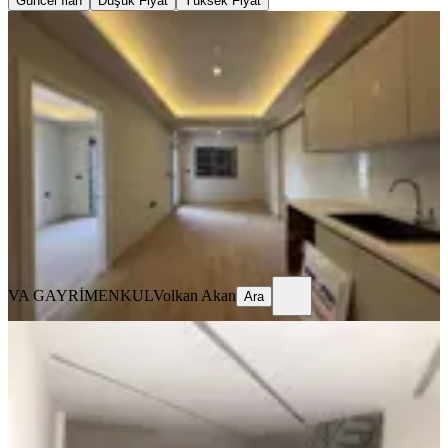
Güncel İlan
Düşük Fiyat
Yüksek Fiyat
SIFIR BİNA
Va-1 Yatırımlık Ve Oturuma Hazır
Lüks 1+1 Daire
Menemen, Gazi Mahallesi
1+1
·
45 m²
·
7. Kat
·
31.07.2026
2.725.000 ₺
VA GAYRİMENKUL
Volkan Akan
Ara
VA GAYRİMENKUL
Volkan Akan
Ara
MANZARALI
Va 1 - İzmir Menemen Koyundere
Loft Garden Sitesi Dublex Daire
Menemen, Gazi Mahallesi
4+1
·
220 m²
·
4. Kat
·
31.07.2026