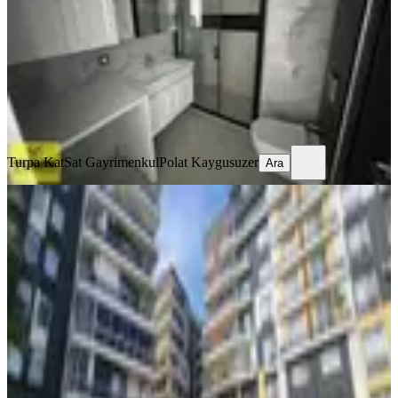
3+1
·
120 m²
·
2. Kat
·
25.05.2026
6.250.000 ₺
Turpa KatSat Gayrimenkul
Polat Kaygusuzer
Ara
Turpa KatSat Gayrimenkul
Polat Kaygusuzer
Ara
SİTE İÇİ
Menemen'de Doğa Ve Deniz
Manzaralı Satılık 3+1 Daire
Menemen, Gazi Mahallesi
3+1
·
135 m²
·
6. Kat
·
14.05.2026
4.950.000 ₺
Geri Dönüş:
16 yıl