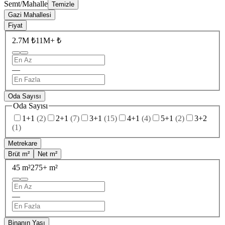
Semt/Mahalle
Temizle
Gazi Mahallesi
Fiyat
2.7M ₺
11M+ ₺
—
Oda Sayısı
Oda Sayısı
1+1
(
2
)
2+1
(
7
)
3+1
(
15
)
4+1
(
4
)
5+1
(
2
)
3+2
(
1
)
Metrekare
Brüt m²
Net m²
45 m²
275+ m²
—
Binanın Yaşı