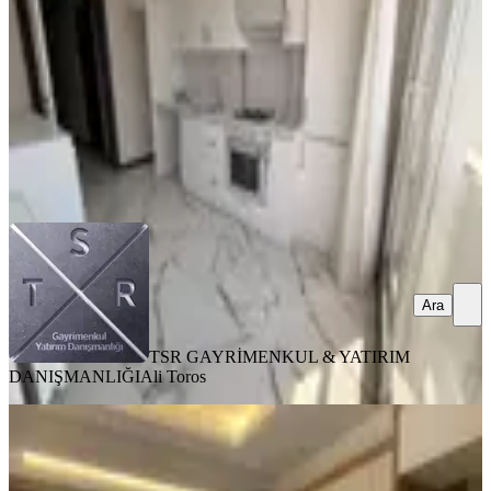
4+1
·
160 m²
·
3. Kat
·
23.06.2026
6.300.000 ₺
6.500.000 ₺
TSR GAYRİMENKUL & YATIRIM DANIŞMANLIĞI
Ali Toros
Ara
Ara
TSR GAYRİMENKUL & YATIRIM
DANIŞMANLIĞI
Ali Toros
SIFIR BİNA
Menemen Gazi Mahallesinde 2+1
Kapalı Mutfak Sıfır Satılık Daire