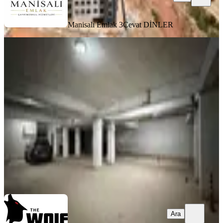
Manisalı Emlak 3
Cevat DİNLER
SİTE İÇİ
Menemende Satılık Daire 3+1
Koyundere Gazi Mahallesi
Menemen, Gazi Mahallesi
3+1
·
113 m²
·
3. Kat
·
17.07.2026
4.900.000 ₺
The Wolf Realty
Recep ŞAHİN
Ara
Ara