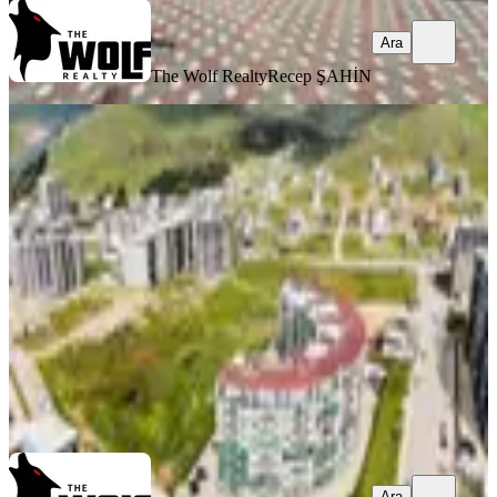
Ara
The Wolf Realty
Recep ŞAHİN
SIFIR BİNA
Menemende Satılık Dubleks 4+1
Koyundere Gazi Mahallesinde Lüks
Menemen, Gazi Mahallesi
4+1
·
220 m²
·
9. Kat
·
01.05.2026
5.850.000 ₺
Geri Dönüş:
18 yıl
The Wolf Realty
Recep ŞAHİN
Ara
Ara