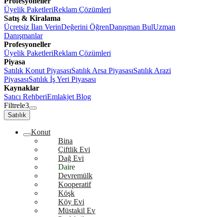
Profesyoneller
Üyelik Paketleri
Reklam Çözümleri
Satış & Kiralama
Ücretsiz İlan Verin
Değerini Öğren
Danışman Bul
Uzman
Danışmanlar
Profesyoneller
Üyelik Paketleri
Reklam Çözümleri
Piyasa
Satılık Konut Piyasası
Satılık Arsa Piyasası
Satılık Arazi
Piyasası
Satılık İş Yeri Piyasası
Kaynaklar
Satıcı Rehberi
Emlakjet Blog
Filtrele
3
Satılık
Konut
Bina
Çiftlik Evi
Dağ Evi
Daire
Devremülk
Kooperatif
Köşk
Köy Evi
Müstakil Ev