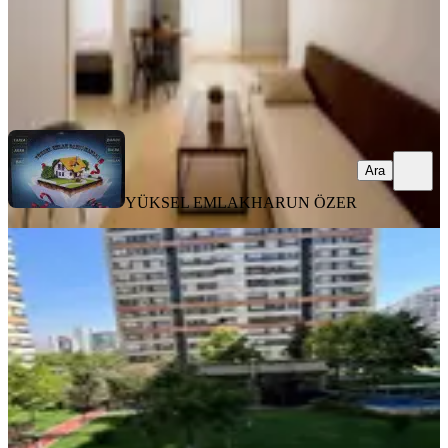
YÜKSEL EMLAK
HARUN ÖZER
Ara
Ara
YÜKSEL EMLAK
HARUN ÖZER
YENİ
_-selçuk Mah Altın Park Konutları
Arakat 4+1 Daire Fırsat!!!!
Selçuklu, Selçuk Mahallesi
4+1
·
220 m²
·
1. Kat
·
07.08.2026
11.000.000 ₺