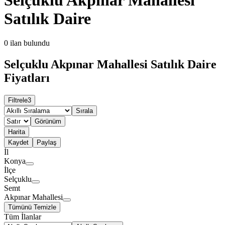
Satılık Daire
0
ilan bulundu
Selçuklu Akpınar Mahallesi Satılık Daire
Fiyatları
Filtrele
3
Sırala
Görünüm
Harita
Kaydet
Paylaş
İl
Konya
İlçe
Selçuklu
Semt
Akpınar Mahallesi
Tümünü Temizle
Tüm İlanlar