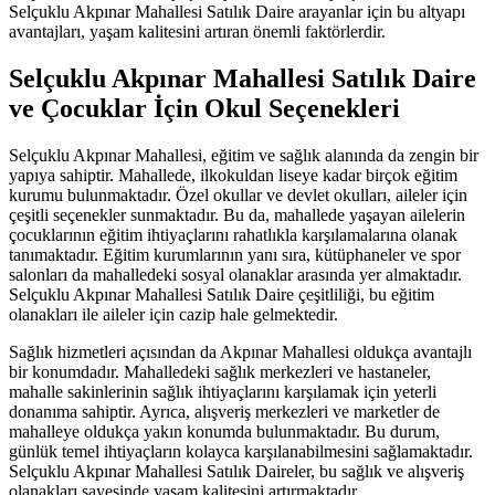
Selçuklu Akpınar Mahallesi Satılık Daire arayanlar için bu altyapı
avantajları, yaşam kalitesini artıran önemli faktörlerdir.
Selçuklu Akpınar Mahallesi Satılık Daire
ve Çocuklar İçin Okul Seçenekleri
Selçuklu Akpınar Mahallesi, eğitim ve sağlık alanında da zengin bir
yapıya sahiptir. Mahallede, ilkokuldan liseye kadar birçok eğitim
kurumu bulunmaktadır. Özel okullar ve devlet okulları, aileler için
çeşitli seçenekler sunmaktadır. Bu da, mahallede yaşayan ailelerin
çocuklarının eğitim ihtiyaçlarını rahatlıkla karşılamalarına olanak
tanımaktadır. Eğitim kurumlarının yanı sıra, kütüphaneler ve spor
salonları da mahalledeki sosyal olanaklar arasında yer almaktadır.
Selçuklu Akpınar Mahallesi Satılık Daire çeşitliliği, bu eğitim
olanakları ile aileler için cazip hale gelmektedir.
Sağlık hizmetleri açısından da Akpınar Mahallesi oldukça avantajlı
bir konumdadır. Mahalledeki sağlık merkezleri ve hastaneler,
mahalle sakinlerinin sağlık ihtiyaçlarını karşılamak için yeterli
donanıma sahiptir. Ayrıca, alışveriş merkezleri ve marketler de
mahalleye oldukça yakın konumda bulunmaktadır. Bu durum,
günlük temel ihtiyaçların kolayca karşılanabilmesini sağlamaktadır.
Selçuklu Akpınar Mahallesi Satılık Daireler, bu sağlık ve alışveriş
olanakları sayesinde yaşam kalitesini artırmaktadır.