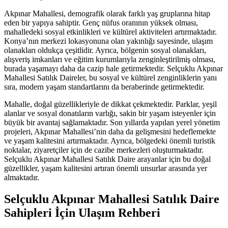
Akpınar Mahallesi, demografik olarak farklı yaş gruplarına hitap
eden bir yapıya sahiptir. Genç nüfus oranının yüksek olması,
mahalledeki sosyal etkinlikleri ve kültürel aktiviteleri artırmaktadır.
Konya’nın merkezi lokasyonuna olan yakınlığı sayesinde, ulaşım
olanakları oldukça çeşitlidir. Ayrıca, bölgenin sosyal olanakları,
alışveriş imkanları ve eğitim kurumlarıyla zenginleştirilmiş olması,
burada yaşamayı daha da cazip hale getirmektedir. Selçuklu Akpınar
Mahallesi Satılık Daireler, bu sosyal ve kültürel zenginliklerin yanı
sıra, modern yaşam standartlarını da beraberinde getirmektedir.
Mahalle, doğal güzellikleriyle de dikkat çekmektedir. Parklar, yeşil
alanlar ve sosyal donatıların varlığı, sakin bir yaşam isteyenler için
büyük bir avantaj sağlamaktadır. Son yıllarda yapılan yerel yönetim
projeleri, Akpınar Mahallesi’nin daha da gelişmesini hedeflemekte
ve yaşam kalitesini artırmaktadır. Ayrıca, bölgedeki önemli turistik
noktalar, ziyaretçiler için de cazibe merkezleri oluşturmaktadır.
Selçuklu Akpınar Mahallesi Satılık Daire arayanlar için bu doğal
güzellikler, yaşam kalitesini artıran önemli unsurlar arasında yer
almaktadır.
Selçuklu Akpınar Mahallesi Satılık Daire
Sahipleri İçin Ulaşım Rehberi