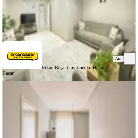
Erkan Başar Gayrimenkul
Hakan Başar
Ara
Ara
Erkan Başar Gayrimenkul
Hakan
Başar
YENİ
Yatırım Fırsatı!!eşyalı-kiracılı Şafak
Caddesinde Daire
Selçuklu, Beyhekim Mahallesi
1+1
·
75 m²
·
2. Kat
·
07.08.2026
2.500.000 ₺