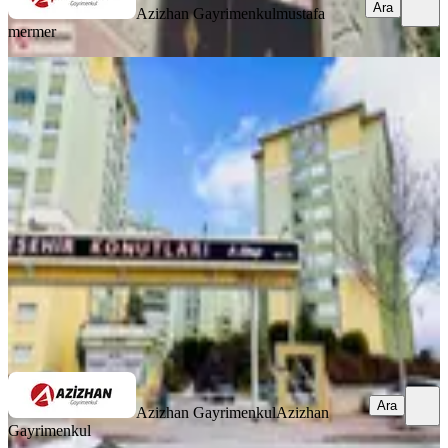
Ara
Azizhan Gayrimenkul
mustafa
mermer
YENİ
Azizhandan Güvenlikli Site İçerisinde
Satılık 4+1 Daire
Selçuklu, Yazır Mahallesi
4+1
·
210 m²
·
Yüksek giriş
·
07.08.2026
6.600.000 ₺
Azizhan Gayrimenkul
Azizhan Gayrimenkul
Ara
Ara
Azizhan Gayrimenkul
Azizhan
Gayrimenkul