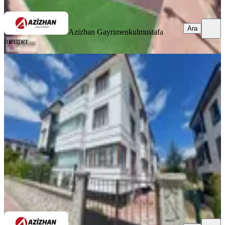
Ara
Azizhan Gayrimenkul
mustafa
mermer
YENİ
Azizhan'dan Selehaddini Eyyubi
Mah. Satılık 2+1 Daire
Selçuklu, Selahaddini Eyyubi Mahallesi
2+1
·
90 m²
·
3. Kat
·
07.08.2026
3.900.000 ₺
Azizhan Gayrimenkul
mustafa mermer
Ara