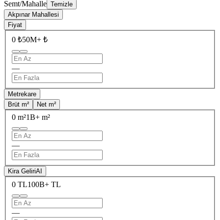
Semt/Mahalle
Temizle
Akpınar Mahallesi
Fiyat
0 ₺
50M+ ₺
—
Metrekare
Brüt m²
Net m²
0 m²
1B+ m²
—
Kira Geliri
AI
0 TL
100B+ TL
—