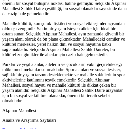
önemli bir sosyal buluşma noktası haline gelmiştir. Selçuklu Akpınar
Mahallesi Satılık Daire çeşitliliği, bu sosyal olanaklar sayesinde daha
da cazip hale gelmektedir.
Mahalle kültürü, komşuluk ilişkileri ve sosyal etkileşimler açısından
oldukça zengindir. Sakin bir yaşam isteyen aileler için ideal bir
ortam sunan Selçuklu Akpınar Mahallesi, aynı zamanda güvenli bir
yaşam alanı olarak da ön plana çıkmaktadır. Mahalledeki camiler ve
kültürel merkezler, yerel halkın dini ve sosyal hayatına katkı
sağlamaktadır. Selçuklu Akpınar Mahallesi Satılık Daireler, bu
kültürel zenginlikler ile alıcılar için cazip hale gelmektedir.
Parklar ve yeşil alanlar, ailelerin ve çocukların vakit geçirebileceği
mükemmel mekanlar sunmaktadır. Spor alanları ve sosyal tesisler,
sağlıklı bir yaşam tarzını desteklemekte ve mahalle sakinlerinin spor
aktivitelerine katılımını teşvik etmektedir. Selçuklu Akpınar
Mahallesi, sosyal hayatı ve mahalle kültürü ile dikkat çeken bir
yaşam alanıdır. Selçuklu Akpınar Mahallesi Satılık Daire arayanlar
için bu sosyal ve kültürel olanaklar, önemli bir tercih sebebi
olmaktadır.
Akpınar Mahallesi
Analiz ve Araştırma Sayfaları