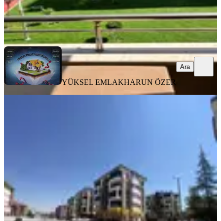
YÜKSEL EMLAK
HARUN ÖZER
Ara
Ara
YÜKSEL EMLAK
HARUN ÖZER
YENİ
-_yüksel Özer'den Sancak Mah
Kaçırılmayacak Fırsat 4.5+1 Daire
Selçuklu, Sancak Mahallesi
4.5+1
·
196 m²
·
5. Kat
·
07.08.2026
7.650.000 ₺
YÜKSEL EMLAK
HARUN ÖZER