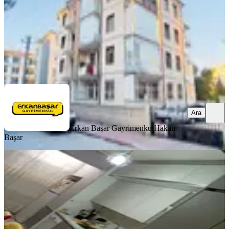
4.750.000 ₺
Erkan Başar Gayrimenkul
Hakan Başar
Ara
Ara
Erkan Başar Gayrimenkul
Hakan
Başar
YENİ
Bosna Hersek Mahallesi
Selçuklu, Bosna Hersek Mahallesi
2+1
·
120 m²
·
2. Kat
·
06.08.2026
2.950.000 ₺