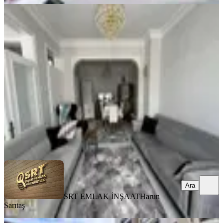
YENİ
Bakımlı Asansörlü Masrafsız 2+1
Daire
Selçuklu, İhsaniye Mahallesi
2+1
·
105 m²
·
5. Kat
·
07.08.2026
2.500.000 ₺
SRT EMLAK İNŞAAT
Harun Sarıtaş
Ara
Ara
SRT EMLAK İNŞAAT
Harun
Sarıtaş
YENİ