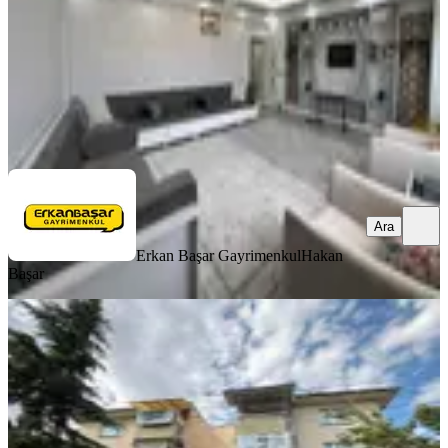
5.350.000 ₺
Erkan Başar Gayrimenkul
Hakan Başar
Ara
Ara
Erkan Başar Gayrimenkul
Hakan
Başar
YENİ
Mehmet Akif Mahallesinde Satılık 2+1
Selçuklu, Mehmet Akif Mahallesi
2+1
·
140 m²
·
Yüksek giriş
·
07.08.2026
3.050.000 ₺