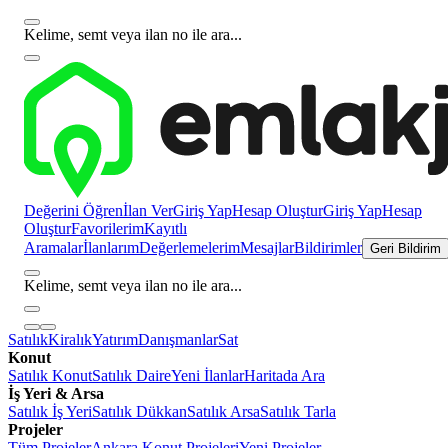
Kelime, semt veya ilan no ile ara...
Değerini Öğren
İlan Ver
Giriş Yap
Hesap Oluştur
Giriş Yap
Hesap
Oluştur
Favorilerim
Kayıtlı
Aramalar
İlanlarım
Değerlemelerim
Mesajlar
Bildirimler
Geri Bildirim
Kelime, semt veya ilan no ile ara...
Satılık
Kiralık
Yatırım
Danışmanlar
Sat
Konut
Satılık Konut
Satılık Daire
Yeni İlanlar
Haritada Ara
İş Yeri & Arsa
Satılık İş Yeri
Satılık Dükkan
Satılık Arsa
Satılık Tarla
Projeler
Tüm Projeler
Ankara Konut Projeleri
Yeni Projeler