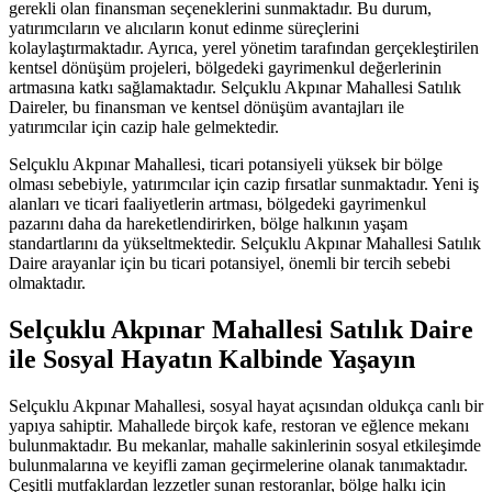
gerekli olan finansman seçeneklerini sunmaktadır. Bu durum,
yatırımcıların ve alıcıların konut edinme süreçlerini
kolaylaştırmaktadır. Ayrıca, yerel yönetim tarafından gerçekleştirilen
kentsel dönüşüm projeleri, bölgedeki gayrimenkul değerlerinin
artmasına katkı sağlamaktadır. Selçuklu Akpınar Mahallesi Satılık
Daireler, bu finansman ve kentsel dönüşüm avantajları ile
yatırımcılar için cazip hale gelmektedir.
Selçuklu Akpınar Mahallesi, ticari potansiyeli yüksek bir bölge
olması sebebiyle, yatırımcılar için cazip fırsatlar sunmaktadır. Yeni iş
alanları ve ticari faaliyetlerin artması, bölgedeki gayrimenkul
pazarını daha da hareketlendirirken, bölge halkının yaşam
standartlarını da yükseltmektedir. Selçuklu Akpınar Mahallesi Satılık
Daire arayanlar için bu ticari potansiyel, önemli bir tercih sebebi
olmaktadır.
Selçuklu Akpınar Mahallesi Satılık Daire
ile Sosyal Hayatın Kalbinde Yaşayın
Selçuklu Akpınar Mahallesi, sosyal hayat açısından oldukça canlı bir
yapıya sahiptir. Mahallede birçok kafe, restoran ve eğlence mekanı
bulunmaktadır. Bu mekanlar, mahalle sakinlerinin sosyal etkileşimde
bulunmalarına ve keyifli zaman geçirmelerine olanak tanımaktadır.
Çeşitli mutfaklardan lezzetler sunan restoranlar, bölge halkı için