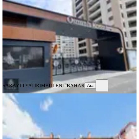
Saraylı'dan Şefikcan Osmanlı
Konutlarında Satılık Ara Kat 5+1
Selçuklu, Kılınçarslan Mahallesi
5+1
·
240 m²
·
3. Kat
·
07.08.2026
10.150.000 ₺
SARAYLI YATIRIM
BÜLENT BAHAR
Ara
SARAYLI YATIRIM
BÜLENT BAHAR
Ara
YENİ
Katılım Finansmanlarına Uygun !!!
Bosna Hersekte 2+1 Daire
Selçuklu, Bosna Hersek Mahallesi
2+1
·
100 m²
·
3. Kat
·
06.08.2026