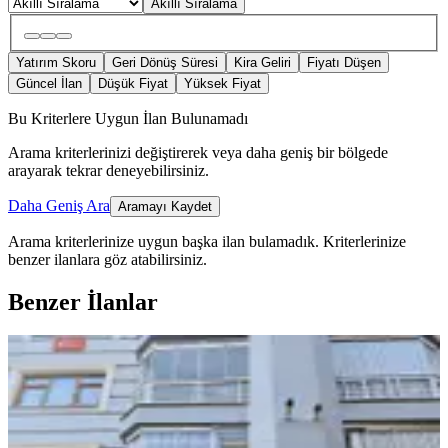
Akıllı Sıralama
Yatırım Skoru
Geri Dönüş Süresi
Kira Geliri
Fiyatı Düşen
Güncel İlan
Düşük Fiyat
Yüksek Fiyat
Bu Kriterlere Uygun İlan Bulunamadı
Arama kriterlerinizi değiştirerek veya daha geniş bir bölgede
arayarak tekrar deneyebilirsiniz.
Daha Geniş Ara
Aramayı Kaydet
Arama kriterlerinize uygun başka ilan bulamadık.
Kriterlerinize
benzer ilanlara göz atabilirsiniz.
Benzer İlanlar
ÖNE ÇIKAN
Yazır Mh De Geniş 3+1 Hesaplı Lüks
Daire
Selçuklu, Yazır Mahallesi