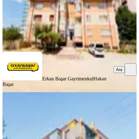
2.650.000 ₺
Erkan Başar Gayrimenkul
Hakan Başar
Ara
Ara
Erkan Başar Gayrimenkul
Hakan
Başar
YENİ
Başkent Hastanesine Yürüme Mesafesi
Akşemsettinde 3+1 Daire !!!
Selçuklu, Akşemsettin Mahallesi
3+1
·
150 m²
·
3. Kat
·
06.08.2026