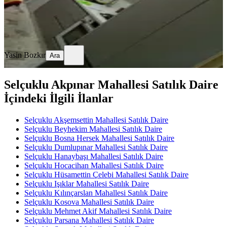
Yasin Bozkır
Ara
Yasin Bozkır
Ara
Selçuklu Akpınar Mahallesi Satılık Daire
İçindeki İlgili İlanlar
Selçuklu Akşemsettin Mahallesi Satılık Daire
Selçuklu Beyhekim Mahallesi Satılık Daire
Selçuklu Bosna Hersek Mahallesi Satılık Daire
Selçuklu Dumlupınar Mahallesi Satılık Daire
Selçuklu Hanaybaşı Mahallesi Satılık Daire
Selçuklu Hocacihan Mahallesi Satılık Daire
Selçuklu Hüsamettin Çelebi Mahallesi Satılık Daire
Selçuklu Işıklar Mahallesi Satılık Daire
Selçuklu Kılınçarslan Mahallesi Satılık Daire
Selçuklu Kosova Mahallesi Satılık Daire
Selçuklu Mehmet Akif Mahallesi Satılık Daire
Selçuklu Parsana Mahallesi Satılık Daire