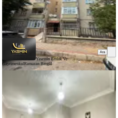
Yasemin Emlak Ve Gayrimenkul
Ramazan Bingül
Ara
Ara
Yasemin Emlak Ve
Gayrimenkul
Ramazan Bingül
YENİ
%
9
Sille Akıncılar Mah. Merkezi Bakımlı
3+1 Daire
Selçuklu, Akıncılar Mahallesi
3+1
·
125 m²
·
3. Kat
·
07.08.2026
3.100.000 ₺
3.400.000 ₺