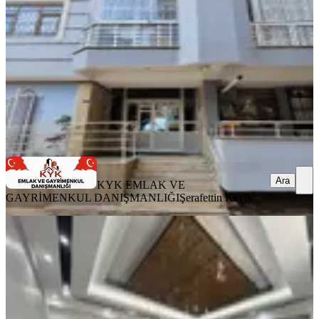
3+1
·
200 m²
·
3. Kat
·
11.03.2026
6.400.000 ₺
KYK EMLAK VE GAYRİMENKUL DANIŞMANLIĞI
Şerafettin
Keyik
Ara
Ara
KYK EMLAK VE
GAYRİMENKUL DANIŞMANLIĞI
Şerafettin Keyik
YENİ
'' Real M1 Yakını Yenilenmiş 3+1
Geniş Daire ''
Selçuklu, Yazır Mahallesi
3+1
·
184 m²
·
4. Kat
·
07.08.2026