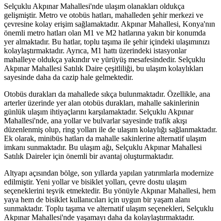
Selçuklu Akpınar Mahallesi'nde ulaşım olanakları oldukça
gelişmiştir. Metro ve otobüs hatları, mahalleden şehir merkezi ve
çevresine kolay erişim sağlamaktadır. Akpınar Mahallesi, Konya'nın
önemli metro hatları olan M1 ve M2 hatlarına yakın bir konumda
yer almaktadır. Bu hatlar, toplu taşıma ile şehir içindeki ulaşımınızı
kolaylaştırmaktadır. Ayrıca, M1 hattı üzerindeki istasyonlar
mahalleye oldukça yakındır ve yürüyüş mesafesindedir. Selçuklu
Akpınar Mahallesi Satılık Daire çeşitliliği, bu ulaşım kolaylıkları
sayesinde daha da cazip hale gelmektedir.
Otobüs durakları da mahallede sıkça bulunmaktadır. Özellikle, ana
arterler üzerinde yer alan otobüs durakları, mahalle sakinlerinin
günlük ulaşım ihtiyaçlarını karşılamaktadır. Selçuklu Akpınar
Mahallesi'nde, ana yollar ve bulvarlar sayesinde trafik akışı
düzenlenmiş olup, ring yolları ile de ulaşım kolaylığı sağlanmaktadır.
Ek olarak, minibüs hatları da mahalle sakinlerine alternatif ulaşım
imkanı sunmaktadır. Bu ulaşım ağı, Selçuklu Akpınar Mahallesi
Satılık Daireler için önemli bir avantaj oluşturmaktadır.
Altyapı açısından bölge, son yıllarda yapılan yatırımlarla modernize
edilmiştir. Yeni yollar ve bisiklet yolları, çevre dostu ulaşım
seçeneklerini teşvik etmektedir. Bu yönüyle Akpınar Mahallesi, hem
yaya hem de bisiklet kullanıcıları için uygun bir yaşam alanı
sunmaktadır. Toplu taşıma ve alternatif ulaşım seçenekleri, Selçuklu
Akpınar Mahallesi'nde yaşamayı daha da kolaylaştırmaktadır.