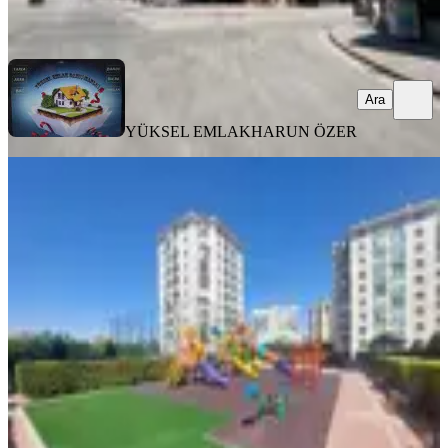
Ara
Ara
YÜKSEL EMLAK
HARUN ÖZER
YENİ
Azizhan'dan Hocacihanda Site
İçerisinde Satılık 3+1 Daire
Selçuklu, Hocacihan Mahallesi
3+1
·
171 m²
·
4. Kat
·
07.08.2026
7.400.000 ₺
Azizhan Gayrimenkul
mustafa mermer
Ara