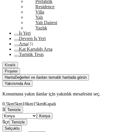
Prefabrik
Residence
Villa
Yalı
Yalı Dairesi
Yazlık
İş Yeri
Devren İş Yeri
Arsa
(3)
Kat Karşılığı Arsa
Turistik Tesis
Kiralık
Projeler
Harita
Değerleri ve ilanları tematik haritada görün
Yakınımda Ara
Konumuna yakın ilanlar için yakınlık mesafesini seç.
0.5km
5km
10km
15km
Kapalı
İl
Temizle
Konya
İlçe
Temizle
Selçuklu