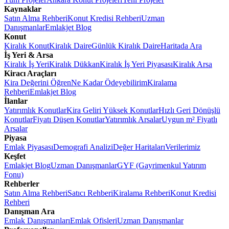
Kaynaklar
Satın Alma Rehberi
Konut Kredisi Rehberi
Uzman
Danışmanlar
Emlakjet Blog
Konut
Kiralık Konut
Kiralık Daire
Günlük Kiralık Daire
Haritada Ara
İş Yeri & Arsa
Kiralık İş Yeri
Kiralık Dükkan
Kiralık İş Yeri Piyasası
Kiralık Arsa
Kiracı Araçları
Kira Değerini Öğren
Ne Kadar Ödeyebilirim
Kiralama
Rehberi
Emlakjet Blog
İlanlar
Yatırımlık Konutlar
Kira Geliri Yüksek Konutlar
Hızlı Geri Dönüşlü
Konutlar
Fiyatı Düşen Konutlar
Yatırımlık Arsalar
Uygun m² Fiyatlı
Arsalar
Piyasa
Emlak Piyasası
Demografi Analizi
Değer Haritaları
Verilerimiz
Keşfet
Emlakjet Blog
Uzman Danışmanlar
GYF (Gayrimenkul Yatırım
Fonu)
Rehberler
Satın Alma Rehberi
Satıcı Rehberi
Kiralama Rehberi
Konut Kredisi
Rehberi
Danışman Ara
Emlak Danışmanları
Emlak Ofisleri
Uzman Danışmanlar