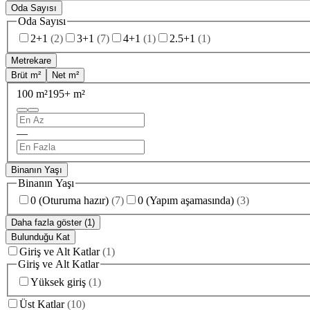
Oda Sayısı
Oda Sayısı
2+1
(
2
)
3+1
(
7
)
4+1
(
1
)
2.5+1
(
1
)
Metrekare
Brüt m²
Net m²
100 m²
195+ m²
—
Binanın Yaşı
Binanın Yaşı
0 (Oturuma hazır)
(
7
)
0 (Yapım aşamasında)
(
3
)
Daha fazla göster (1)
Bulunduğu Kat
Giriş ve Alt Katlar
(
1
)
Giriş ve Alt Katlar
Yüksek giriş
(
1
)
Üst Katlar
(
10
)