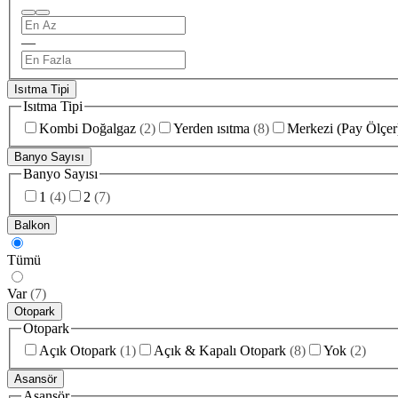
—
Isıtma Tipi
Isıtma Tipi
Kombi Doğalgaz
(
2
)
Yerden ısıtma
(
8
)
Merkezi (Pay Ölçer
Banyo Sayısı
Banyo Sayısı
1
(
4
)
2
(
7
)
Balkon
Tümü
Var
(
7
)
Otopark
Otopark
Açık Otopark
(
1
)
Açık & Kapalı Otopark
(
8
)
Yok
(
2
)
Asansör
Asansör