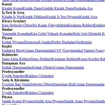
Konut
Kiralık Konut
Kiralık Daire
Günlük Kiralık Daire
Haritada Ara
İş Yeri & Arsa
Kiralık İş Yeri
Kiralık Dükkan
Kiralık İş Yeri Piyasası
Kiralık Arsa
Kiracı Araçları
Kira Değerini Öğren
Ne Kadar Ödeyebilirim
Kiralama Rehberi
Emlakj
İlanlar
Yatırımlık Konutlar
Kira Geliri Yüksek Konutlar
Hızlı Geri Dönüşlü K
Piyasa
Emlak Piyasası
Demografi Analizi
Değer Haritaları
Verilerimiz
Keşfet
Emlakjet Blog
Uzman Danışmanlar
GYF (Gayrimenkul Yatırım Fonu)
Rehberler
Satın Alma Rehberi
Satıcı Rehberi
Kiralama Rehberi
Konut Kredisi Re
Danışman Ara
Emlak Danışmanları
Emlak Ofisleri
Uzman Danışmanlar
Profesyoneller
Üyelik Paketleri
Reklam Çözümleri
Satış & Kiralama
Ücretsiz İlan Verin
Değerini Öğren
Danışman Bul
Uzman Danışmanlar
Profesyoneller
Üyelik Paketleri
Reklam Çözümleri
Piyasa
Satılık Konut Piyasası
Satılık Arsa Piyasası
Satılık Arazi Piyasası
Satılı