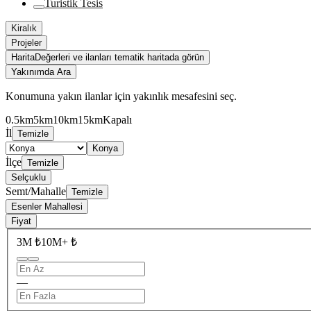
Turistik Tesis
Kiralık
Projeler
Harita
Değerleri ve ilanları tematik haritada görün
Yakınımda Ara
Konumuna yakın ilanlar için yakınlık mesafesini seç.
0.5km
5km
10km
15km
Kapalı
İl
Temizle
Konya
İlçe
Temizle
Selçuklu
Semt/Mahalle
Temizle
Esenler Mahallesi
Fiyat
3M ₺
10M+ ₺
—