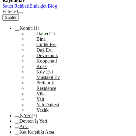
Kaynaklar
Satıcı Rehberi
Emlakjet Blog
Filtrele
3
Satılık
Konut
(11)
Daire
(11)
Bina
Çiftlik Evi
Dağ Evi
Devremülk
Kooperatif
Köşk
Köy Evi
Müstakil Ev
Prefabrik
Residence
Villa
Yalı
Yalı Dairesi
Yazlık
İş Yeri
(3)
Devren İş Yeri
Arsa
Kat Karşılığı Arsa