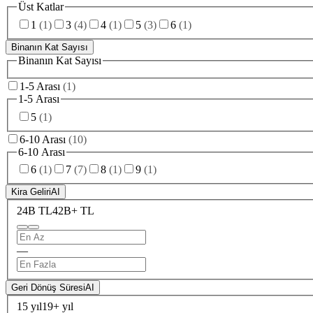
Üst Katlar
1
(
1
)
3
(
4
)
4
(
1
)
5
(
3
)
6
(
1
)
Binanın Kat Sayısı
Binanın Kat Sayısı
1-5 Arası
(
1
)
1-5 Arası
5
(
1
)
6-10 Arası
(
10
)
6-10 Arası
6
(
1
)
7
(
7
)
8
(
1
)
9
(
1
)
Kira Geliri
AI
24B TL
42B+ TL
—
Geri Dönüş Süresi
AI
15 yıl
19+ yıl