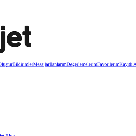
luştur
Bildirimler
Mesajlar
İlanlarım
Değerlemelerim
Favorilerim
Kayıtlı 
et Blog