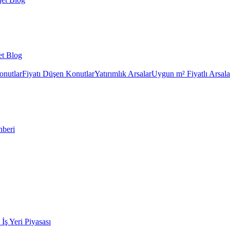
et Blog
onutlar
Fiyatı Düşen Konutlar
Yatırımlık Arsalar
Uygun m² Fiyatlı Arsala
hberi
k İş Yeri Piyasası