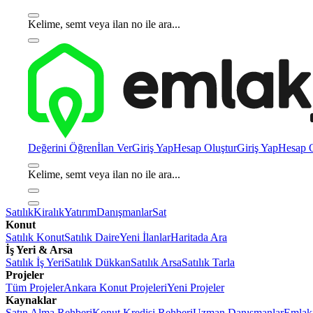
Kelime, semt veya ilan no ile ara...
Değerini Öğren
İlan Ver
Giriş Yap
Hesap Oluştur
Giriş Yap
Hesap O
Kelime, semt veya ilan no ile ara...
Satılık
Kiralık
Yatırım
Danışmanlar
Sat
Konut
Satılık Konut
Satılık Daire
Yeni İlanlar
Haritada Ara
İş Yeri & Arsa
Satılık İş Yeri
Satılık Dükkan
Satılık Arsa
Satılık Tarla
Projeler
Tüm Projeler
Ankara Konut Projeleri
Yeni Projeler
Kaynaklar
Satın Alma Rehberi
Konut Kredisi Rehberi
Uzman Danışmanlar
Emlakj