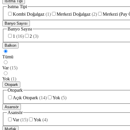
Isıtma Tipi
Isıtma Tipi
Kombi Doğalgaz
(
1
)
Merkezi Doğalgaz
(
2
)
Merkezi (Pay 
Banyo Sayısı
Banyo Sayısı
1
(
16
)
2
(
3
)
Balkon
Tümü
Var
(
15
)
Yok
(
1
)
Otopark
Otopark
Açık Otopark
(
14
)
Yok
(
5
)
Asansör
Asansör
Var
(
15
)
Yok
(
4
)
Mutfak