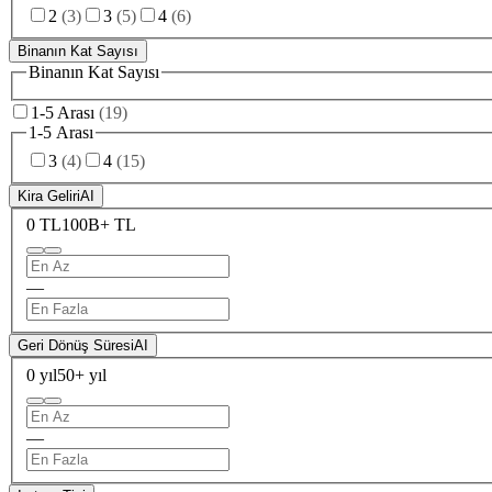
2
(
3
)
3
(
5
)
4
(
6
)
Binanın Kat Sayısı
Binanın Kat Sayısı
1-5 Arası
(
19
)
1-5 Arası
3
(
4
)
4
(
15
)
Kira Geliri
AI
0 TL
100B+ TL
—
Geri Dönüş Süresi
AI
0 yıl
50+ yıl
—