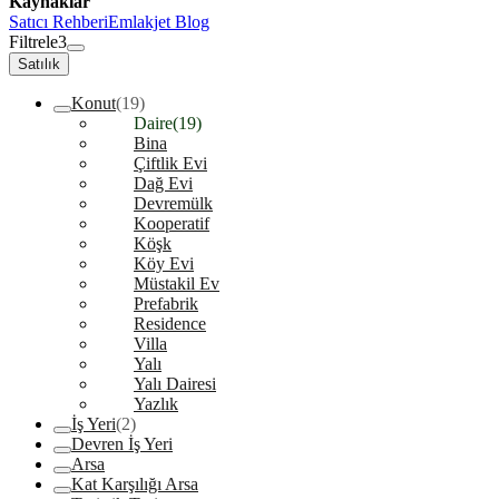
Kaynaklar
Satıcı Rehberi
Emlakjet Blog
Filtrele
3
Satılık
Konut
(19)
Daire
(19)
Bina
Çiftlik Evi
Dağ Evi
Devremülk
Kooperatif
Köşk
Köy Evi
Müstakil Ev
Prefabrik
Residence
Villa
Yalı
Yalı Dairesi
Yazlık
İş Yeri
(2)
Devren İş Yeri
Arsa
Kat Karşılığı Arsa