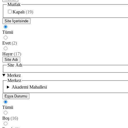
Mutfak
Kapalı
(
19
)
Site İçerisinde
Tümü
Evet
(
2
)
Hayır
(
17
)
Site Adı
Site Adı
Merkez
Merkez
Akademi Mahallesi
Eşya Durumu
Tümü
Boş
(
16
)