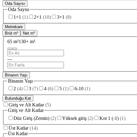
Oda Sayısı
Oda Sayısı
1+1
(
1
)
2+1
(
10
)
3+1
(
8
)
Metrekare
Brüt m²
Net m²
65 m²
130+ m²
—
Binanın Yaşı
Binanın Yaşı
2
(
4
)
3
(
7
)
4
(
6
)
5
(
1
)
6-10
(
1
)
Bulunduğu Kat
Giriş ve Alt Katlar
(
5
)
Giriş ve Alt Katlar
Düz Giriş (Zemin)
(
2
)
Yüksek giriş
(
2
)
Kot 1 (-1)
(
1
)
Üst Katlar
(
14
)
Üst Katlar