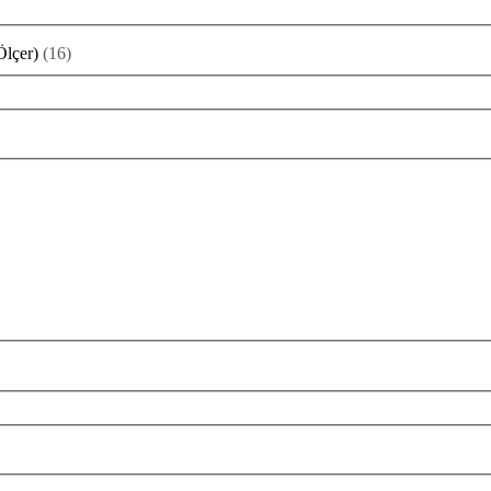
Ölçer)
(
16
)