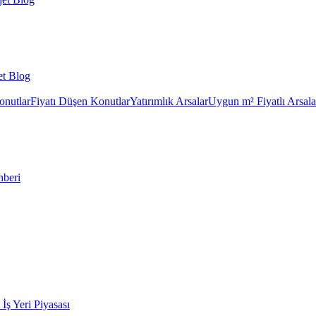
et Blog
onutlar
Fiyatı Düşen Konutlar
Yatırımlık Arsalar
Uygun m² Fiyatlı Arsala
hberi
k İş Yeri Piyasası