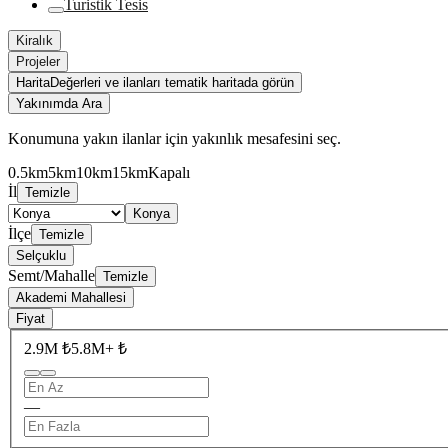
Turistik Tesis
Kiralık
Projeler
Harita
Değerleri ve ilanları tematik haritada görün
Yakınımda Ara
Konumuna yakın ilanlar için yakınlık mesafesini seç.
0.5km
5km
10km
15km
Kapalı
İl
Temizle
Konya
İlçe
Temizle
Selçuklu
Semt/Mahalle
Temizle
Akademi Mahallesi
Fiyat
2.9M ₺
5.8M+ ₺
—