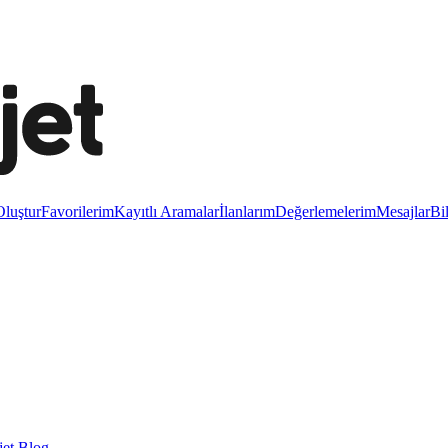
luştur
Favorilerim
Kayıtlı Aramalar
İlanlarım
Değerlemelerim
Mesajlar
Bi
et Blog