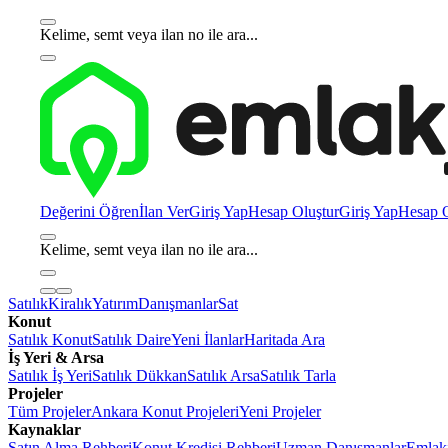
Kelime, semt veya ilan no ile ara...
Değerini Öğren
İlan Ver
Giriş Yap
Hesap Oluştur
Giriş Yap
Hesap O
Kelime, semt veya ilan no ile ara...
Satılık
Kiralık
Yatırım
Danışmanlar
Sat
Konut
Satılık Konut
Satılık Daire
Yeni İlanlar
Haritada Ara
İş Yeri & Arsa
Satılık İş Yeri
Satılık Dükkan
Satılık Arsa
Satılık Tarla
Projeler
Tüm Projeler
Ankara Konut Projeleri
Yeni Projeler
Kaynaklar
Satın Alma Rehberi
Konut Kredisi Rehberi
Uzman Danışmanlar
Emlakj