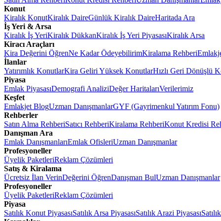
Konut
Kiralık Konut
Kiralık Daire
Günlük Kiralık Daire
Haritada Ara
İş Yeri & Arsa
Kiralık İş Yeri
Kiralık Dükkan
Kiralık İş Yeri Piyasası
Kiralık Arsa
Kiracı Araçları
Kira Değerini Öğren
Ne Kadar Ödeyebilirim
Kiralama Rehberi
Emlakj
İlanlar
Yatırımlık Konutlar
Kira Geliri Yüksek Konutlar
Hızlı Geri Dönüşlü K
Piyasa
Emlak Piyasası
Demografi Analizi
Değer Haritaları
Verilerimiz
Keşfet
Emlakjet Blog
Uzman Danışmanlar
GYF (Gayrimenkul Yatırım Fonu)
Rehberler
Satın Alma Rehberi
Satıcı Rehberi
Kiralama Rehberi
Konut Kredisi Re
Danışman Ara
Emlak Danışmanları
Emlak Ofisleri
Uzman Danışmanlar
Profesyoneller
Üyelik Paketleri
Reklam Çözümleri
Satış & Kiralama
Ücretsiz İlan Verin
Değerini Öğren
Danışman Bul
Uzman Danışmanlar
Profesyoneller
Üyelik Paketleri
Reklam Çözümleri
Piyasa
Satılık Konut Piyasası
Satılık Arsa Piyasası
Satılık Arazi Piyasası
Satılı