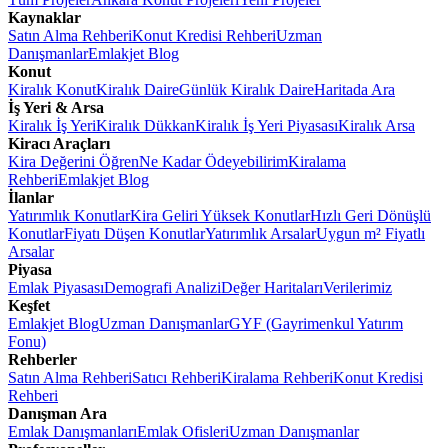
Kaynaklar
Satın Alma Rehberi
Konut Kredisi Rehberi
Uzman
Danışmanlar
Emlakjet Blog
Konut
Kiralık Konut
Kiralık Daire
Günlük Kiralık Daire
Haritada Ara
İş Yeri & Arsa
Kiralık İş Yeri
Kiralık Dükkan
Kiralık İş Yeri Piyasası
Kiralık Arsa
Kiracı Araçları
Kira Değerini Öğren
Ne Kadar Ödeyebilirim
Kiralama
Rehberi
Emlakjet Blog
İlanlar
Yatırımlık Konutlar
Kira Geliri Yüksek Konutlar
Hızlı Geri Dönüşlü
Konutlar
Fiyatı Düşen Konutlar
Yatırımlık Arsalar
Uygun m² Fiyatlı
Arsalar
Piyasa
Emlak Piyasası
Demografi Analizi
Değer Haritaları
Verilerimiz
Keşfet
Emlakjet Blog
Uzman Danışmanlar
GYF (Gayrimenkul Yatırım
Fonu)
Rehberler
Satın Alma Rehberi
Satıcı Rehberi
Kiralama Rehberi
Konut Kredisi
Rehberi
Danışman Ara
Emlak Danışmanları
Emlak Ofisleri
Uzman Danışmanlar