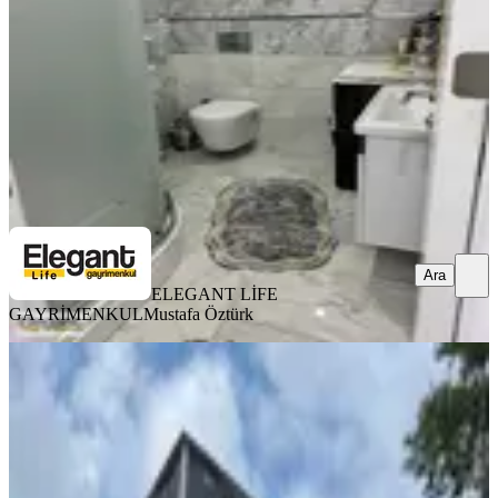
3+1
·
135 m²
·
4. Kat
·
13.07.2026
7.650.000 ₺
ELEGANT LİFE GAYRİMENKUL
Mustafa Öztürk
Ara
Ara
ELEGANT LİFE
GAYRİMENKUL
Mustafa Öztürk
BALKONLU
Yapıtürk Gayrimenkul’den Kale
Mahallesi 2 Blok'lu Projede 8. Kat
3+1 126 M² Satılık Daire
Merkez, Kale Mahallesi