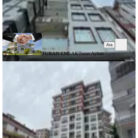
TURAN EMLAK
Turan Ayhan
Ara
Ara
TURAN EMLAK
Turan Ayhan
SİTE İÇİ
%
3
Kısa Süreli Fiyat! Camiönü Mah. Lux
Site De Geniş Fırsat Daire
Merkez, Camiönü Mahallesi
3+1
·
180 m²
·
3. Kat
·
30.07.2026
7.145.000 ₺
7.345.000 ₺