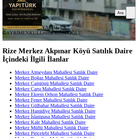
Ara
YAPITÜRK
GAYRİMENKUL
Levent KÖSEOĞLU
Rize Merkez Akpınar Köyü Satılık Daire
İçindeki İlgili İlanlar
Merkez Atmeydanı Mahallesi Satılık Daire
Merkez Boğaz Mahallesi Satılık Daire
Merkez Camiönü Mahallesi Satılık Daire
Merkez Çarşı Mahallesi Satılık Daire
Merkez Ekrem Orhon Mahallesi Satılık Daire
Merkez Fener Mahallesi Satılık Daire
Merkez Gülbahar Mahallesi Satılık Daire
Merkez Hamidiye Mahallesi Satılık Daire
Merkez İslampaşa Mahallesi Satılık Daire
Merkez Kale Mahallesi Satılık Daire
Merkez Müftü Mahallesi Satılık Daire
Merkez Piriçelebi Mahallesi Satılık Daire