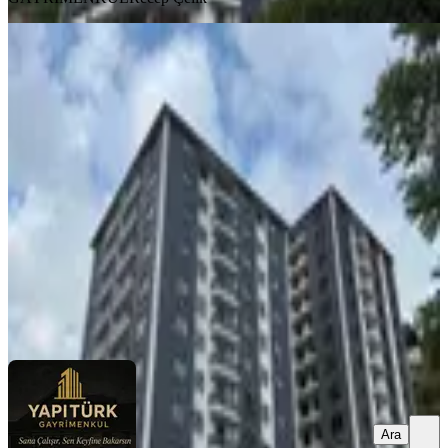
BALKONLU
Yapıtürk Gayrimenkul’den Kale
Mahallesi Arka Blok 7. Kat Satılık
126 M² 3+1 Daire
Merkez, Kale Mahallesi
3+1
·
126 m²
·
7. Kat
·
12.07.2026
6.250.000 ₺
YAPITÜRK GAYRİMENKUL
Levent KÖSEOĞLU
Ara
Ara