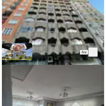
4.850.000 ₺
TURAN EMLAK
Turan Ayhan
Ara
Ara
TURAN EMLAK
Turan Ayhan
BALKONLU
Taşçioğlu Emlaktan Satılık Uygun
Fiyata 3+1 Daire İskanı Alınmış
Merkez, Tophane Mahallesi
3+1
·
155 m²
·
6. Kat
·
01.08.2026
3.750.000 ₺