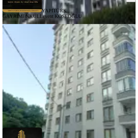
YAPITÜRK
GAYRİMENKUL
Levent KÖSEOĞLU
MANZARALI
%
5
Yapıtürk Gayrimenkul'den Satılık
Reşadiye Mahallesin'de Doğaya
Komşu 3+1 Ferah Satılık Daire
Merkez, Reşadiye Mahallesi
3+1
·
126 m²
·
3. Kat
·
10.07.2026
5.250.000 ₺
5.500.000 ₺
YAPITÜRK GAYRİMENKUL
Levent KÖSEOĞLU
Ara