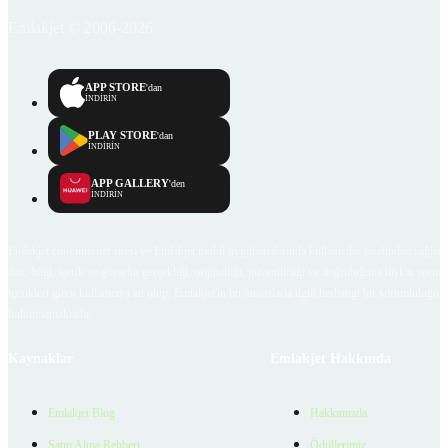
Emlakjet © 2006-2026
APP STORE
'dan
İNDİRİN
PLAY STORE
'dan
İNDİRİN
APP GALLERY
'den
İNDİRİN
Emlakjet.com internet sitesi ve Emlakjet mobil uygulamalarında kullanıcılar tarafından sağlana
ilan, bilgi, içerik ve görselin gerçekliği, orijinalliği, güvenilirliği ve doğruluğuna ilişkin soru
içerikleri giren kullanıcıya ait olup, Emlakjet'in bu hususlarla ilgili herhangi bir sorumluluğu
bulunmamaktadır.
Kaynaklar
Emlakjet Hakkında
Emlakjet Blog
Hakkımızda
Satın Alma Rehberi
Ödüllerimiz