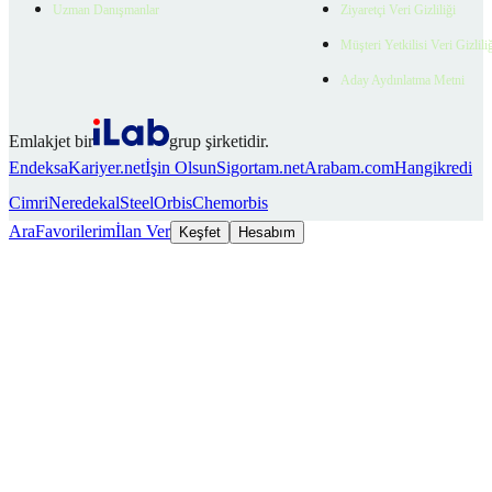
Uzman Danışmanlar
Ziyaretçi Veri Gizliliği
Müşteri Yetkilisi Veri Gizlili
Aday Aydınlatma Metni
Emlakjet bir
grup şirketidir.
Endeksa
Kariyer.net
İşin Olsun
Sigortam.net
Arabam.com
Hangikredi
Cimri
Neredekal
SteelOrbis
Chemorbis
Ara
Favorilerim
İlan Ver
Keşfet
Hesabım