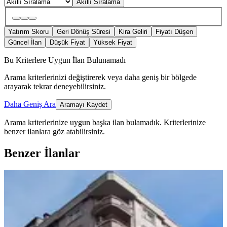
Akıllı Sıralama
Yatırım Skoru
Geri Dönüş Süresi
Kira Geliri
Fiyatı Düşen
Güncel İlan
Düşük Fiyat
Yüksek Fiyat
Bu Kriterlere Uygun İlan Bulunamadı
Arama kriterlerinizi değiştirerek veya daha geniş bir bölgede
arayarak tekrar deneyebilirsiniz.
Daha Geniş Ara
Aramayı Kaydet
Arama kriterlerinize uygun başka ilan bulamadık.
Kriterlerinize
benzer ilanlara göz atabilirsiniz.
Benzer İlanlar
BALKONLU
Turan Emlaktan Emniyet Müdürlüğü
Yanında 3.kat-165.m²-3+1-daire
Satılık
Merkez, Müftü Mahallesi