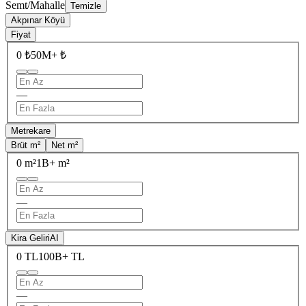
Semt/Mahalle
Temizle
Akpınar Köyü
Fiyat
0 ₺
50M+ ₺
—
Metrekare
Brüt m²
Net m²
0 m²
1B+ m²
—
Kira Geliri
AI
0 TL
100B+ TL
—