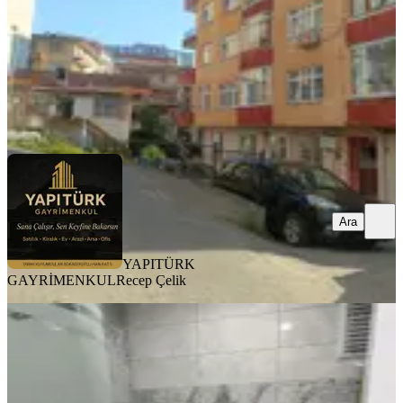
2.000.000 ₺
YAPITÜRK GAYRİMENKUL
Recep Çelik
Ara
Ara
YAPITÜRK
GAYRİMENKUL
Recep Çelik
SİTE İÇİ
Deniz Manzaralı Havuzlu Lüks Satılık
3+1 Daire!!
Merkez, Boğaz Mahallesi