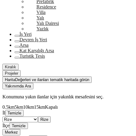
Prefabrik
Residence
Villa
Yalı
Yalı Dairesi
Yazlık
İş Yeri
Devren İş Yeri
Arsa
Kat Karşılığı Arsa
Turistik Tesis
Kiralık
Projeler
Harita
Değerleri ve ilanları tematik haritada görün
Yakınımda Ara
Konumuna yakın ilanlar için yakınlık mesafesini seç.
0.5km
5km
10km
15km
Kapalı
İl
Temizle
Rize
İlçe
Temizle
Merkez