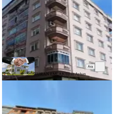
3+1
·
160 m²
·
3. Kat
·
01.08.2026
6.500.000 ₺
TURAN EMLAK
Turan Ayhan
Ara
Ara
TURAN EMLAK
Turan Ayhan
BALKONLU
Turan Emlaktan Tedaş Yanında
4.kat-135m²-3+1-daire Satılık
Merkez, Ekrem Orhon Mahallesi
3+1
·
140 m²
·
4. Kat
·
01.08.2026