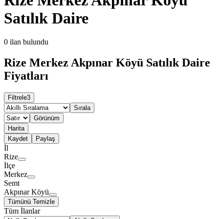
Satılık Daire
0
ilan bulundu
Rize Merkez Akpınar Köyü Satılık Daire
Fiyatları
Filtrele
3
Sırala
Görünüm
Harita
Kaydet
Paylaş
İl
Rize
İlçe
Merkez
Semt
Akpınar Köyü
Tümünü Temizle
Tüm İlanlar