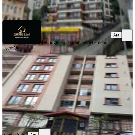
Taşçıoğlu emlak
muhammet erdem taşçıoğlu
Ara
Ara
Taşçıoğlu emlak
muhammet erdem
taşçıoğlu
BALKONLU
Acil Satılık 3+1,145m² İslampaşa'da
Merkez, İslampaşa Mahallesi
3+1
·
150 m²
·
3. Kat
·
24.07.2026
6.350.000 ₺
semiha Sahin
Ara
semiha Sahin
Ara