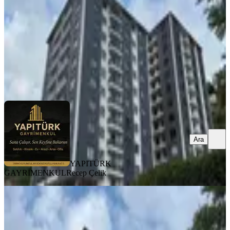
3+1
·
126 m²
·
8. Kat
·
12.07.2026
6.500.000 ₺
YAPITÜRK GAYRİMENKUL
Recep Çelik
Ara
Ara
YAPITÜRK
GAYRİMENKUL
Recep Çelik
BALKONLU
Yapıtürk Gayrimenkul’den Kale
Mahallesi 2 Blok'lu Projede 8. Kat
2+1 100 M² Satılık Daire