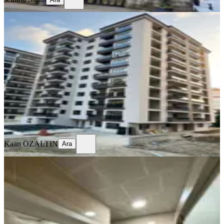
SİTE İÇİ
%
9
Fener Mahallesinde Acil Satılık Daire
Merkez, Fener Mahallesi
4+1
·
174 m²
·
4. Kat
·
23.07.2026
13.500.000 ₺
14.800.000 ₺
Kaan ÖZALTIN
Ara
Kaan ÖZALTIN
Ara
BALKONLU
Merkezi Konumda | Bağdatlı
Mahallesi 3+1 Satılık Daire
Merkez, Bağdatlı Mahallesi
3+1
·
130 m²
·
4. Kat
·
15.07.2026