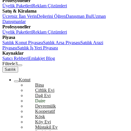
Profesyoneller
Üyelik Paketleri
Reklam Çözümleri
Satış & Kiralama
Ücretsiz İlan Verin
Değerini Öğren
Danışman Bul
Uzman
Danışmanlar
Profesyoneller
Üyelik Paketleri
Reklam Çözümleri
Piyasa
Satılık Konut Piyasası
Satılık Arsa Piyasası
Satılık Arazi
Piyasası
Satılık İş Yeri Piyasası
Kaynaklar
Satıcı Rehberi
Emlakjet Blog
Filtrele
3
Satılık
Konut
Bina
Çiftlik Evi
Dağ Evi
Daire
Devremülk
Kooperatif
Köşk
Köy Evi
Müstakil Ev