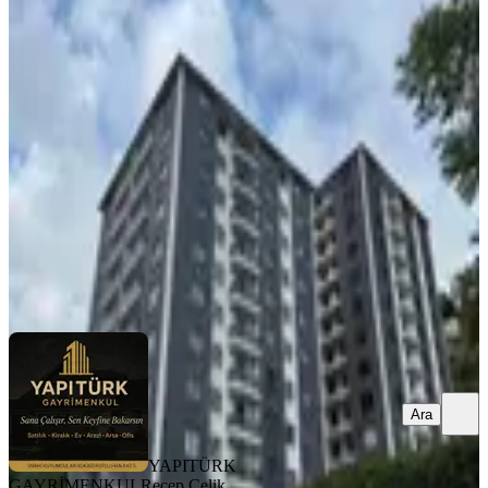
Mahallesi 2 Blok'lu Projede 5. Kat
3+1 126 M² Satılık Daire
Merkez, Kale Mahallesi
3+1
·
126 m²
·
5. Kat
·
12.07.2026
5.750.000 ₺
YAPITÜRK GAYRİMENKUL
Recep Çelik
Ara
Ara
YAPITÜRK
GAYRİMENKUL
Recep Çelik