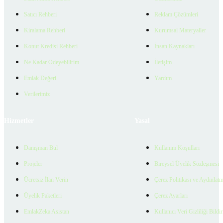
Satıcı Rehberi
Reklam Çözümleri
Kiralama Rehberi
Kurumsal Materyaller
Konut Kredisi Rehberi
İnsan Kaynakları
Ne Kadar Ödeyebilirim
İletişim
Emlak Değeri
Yardım
Verilerimiz
Hizmetler
Yasal
Danışman Bul
Kullanım Koşulları
Projeler
Bireysel Üyelik Sözleşmesi
Ücretsiz İlan Verin
Çerez Politikası ve Aydınlat
Üyelik Paketleri
Çerez Ayarları
EmlakZeka Asistan
Kullanıcı Veri Gizliliği Bildi