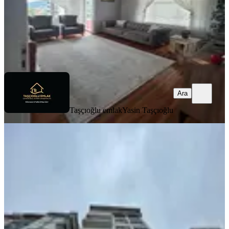
Taşçıoğlu emlak
Yasin Taşçıoğlu
Ara
Ara
Taşçıoğlu emlak
Yasin Taşçıoğlu
BALKONLU
Turan Emlak'tan İslampaşa'da Deniz
Kenarı 4.kat-150.m²-3+1-daire
Merkez, İslampaşa Mahallesi
3+1
·
140 m²
·
4. Kat
·
01.08.2026
4.250.000 ₺