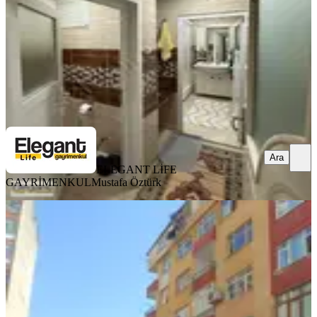
3.500.000 ₺
ELEGANT LİFE GAYRİMENKUL
Mustafa Öztürk
Ara
Ara
ELEGANT LİFE
GAYRİMENKUL
Mustafa Öztürk
YÜK. TAVAN
Yapıtürk Gayrimenkul'den Şehrin
Göbeğinde 3+1 130 M² 4. Kat Fırsat
Daire
Merkez, Tophane Mahallesi
3+1
·
130 m²
·
4. Kat
·
14.07.2026