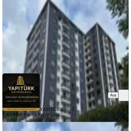
Merkez, Kale Mahallesi
2+1
·
100 m²
·
8. Kat
·
12.07.2026
4.950.000 ₺
YAPITÜRK GAYRİMENKUL
Recep Çelik
Ara
Ara
YAPITÜRK
GAYRİMENKUL
Recep Çelik
BALKONLU
Yapıtürk Gayrimenkul’den Kale