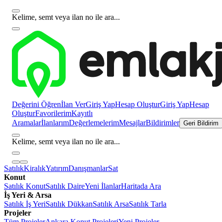
Kelime, semt veya ilan no ile ara...
Değerini Öğren
İlan Ver
Giriş Yap
Hesap Oluştur
Giriş Yap
Hesap
Oluştur
Favorilerim
Kayıtlı
Aramalar
İlanlarım
Değerlemelerim
Mesajlar
Bildirimler
Geri Bildirim
Kelime, semt veya ilan no ile ara...
Satılık
Kiralık
Yatırım
Danışmanlar
Sat
Konut
Satılık Konut
Satılık Daire
Yeni İlanlar
Haritada Ara
İş Yeri & Arsa
Satılık İş Yeri
Satılık Dükkan
Satılık Arsa
Satılık Tarla
Projeler
Tüm Projeler
Ankara Konut Projeleri
Yeni Projeler