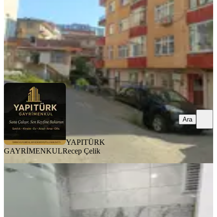
2.000.000 ₺
YAPITÜRK GAYRİMENKUL
Recep Çelik
Ara
Ara
YAPITÜRK
GAYRİMENKUL
Recep Çelik
SİTE İÇİ
Deniz Manzaralı Havuzlu Lüks Satılık
3+1 Daire!!
Merkez, Boğaz Mahallesi