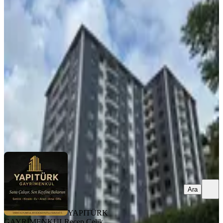
Mahallesi 2 Blok'lu Projede 5. Kat
3+1 126 M² Satılık Daire
Merkez, Kale Mahallesi
3+1
·
126 m²
·
5. Kat
·
12.07.2026
5.750.000 ₺
YAPITÜRK GAYRİMENKUL
Recep Çelik
Ara
Ara
YAPITÜRK
GAYRİMENKUL
Recep Çelik