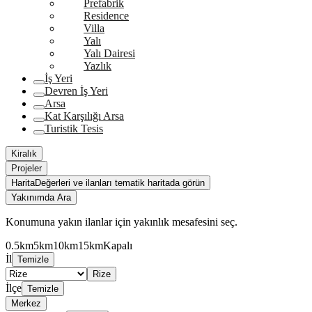
Prefabrik
Residence
Villa
Yalı
Yalı Dairesi
Yazlık
İş Yeri
Devren İş Yeri
Arsa
Kat Karşılığı Arsa
Turistik Tesis
Kiralık
Projeler
Harita
Değerleri ve ilanları tematik haritada görün
Yakınımda Ara
Konumuna yakın ilanlar için yakınlık mesafesini seç.
0.5km
5km
10km
15km
Kapalı
İl
Temizle
Rize
İlçe
Temizle
Merkez