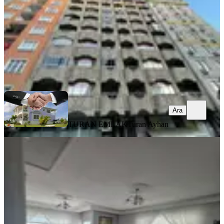
4.850.000 ₺
TURAN EMLAK
Turan Ayhan
Ara
Ara
TURAN EMLAK
Turan Ayhan
BALKONLU
Taşçioğlu Emlaktan Satılık Uygun
Fiyata 3+1 Daire İskanı Alınmış
Merkez, Tophane Mahallesi
3+1
·
155 m²
·
6. Kat
·
01.08.2026
3.750.000 ₺