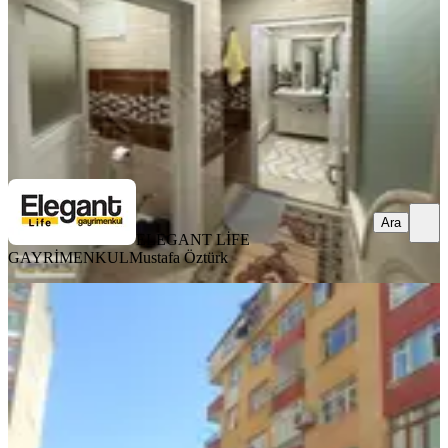
3.500.000 ₺
ELEGANT LİFE GAYRİMENKUL
Mustafa Öztürk
Ara
Ara
ELEGANT LİFE
GAYRİMENKUL
Mustafa Öztürk
YÜK. TAVAN
Yapıtürk Gayrimenkul'den Şehrin
Göbeğinde 3+1 130 M² 4. Kat Fırsat
Daire
Merkez, Tophane Mahallesi
3+1
·
130 m²
·
4. Kat
·
14.07.2026