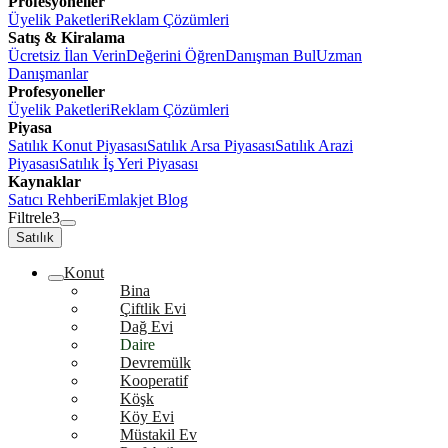
Profesyoneller
Üyelik Paketleri
Reklam Çözümleri
Satış & Kiralama
Ücretsiz İlan Verin
Değerini Öğren
Danışman Bul
Uzman
Danışmanlar
Profesyoneller
Üyelik Paketleri
Reklam Çözümleri
Piyasa
Satılık Konut Piyasası
Satılık Arsa Piyasası
Satılık Arazi
Piyasası
Satılık İş Yeri Piyasası
Kaynaklar
Satıcı Rehberi
Emlakjet Blog
Filtrele
3
Satılık
Konut
Bina
Çiftlik Evi
Dağ Evi
Daire
Devremülk
Kooperatif
Köşk
Köy Evi
Müstakil Ev