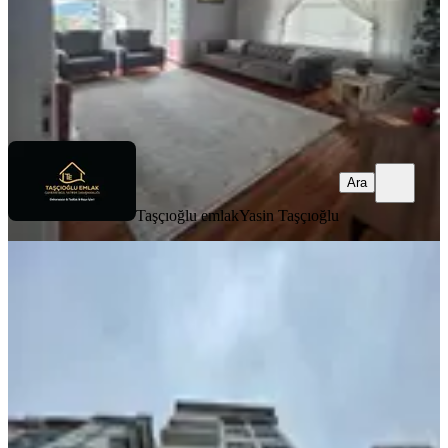
Taşçıoğlu emlak
Yasin Taşçıoğlu
Ara
Ara
Taşçıoğlu emlak
Yasin Taşçıoğlu
BALKONLU
Turan Emlak'tan İslampaşa'da Deniz
Kenarı 4.kat-150.m²-3+1-daire
Merkez, İslampaşa Mahallesi
3+1
·
140 m²
·
4. Kat
·
01.08.2026
4.250.000 ₺