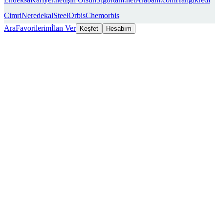
Cimri
Neredekal
SteelOrbis
Chemorbis
Ara
Favorilerim
İlan Ver
Keşfet
Hesabım