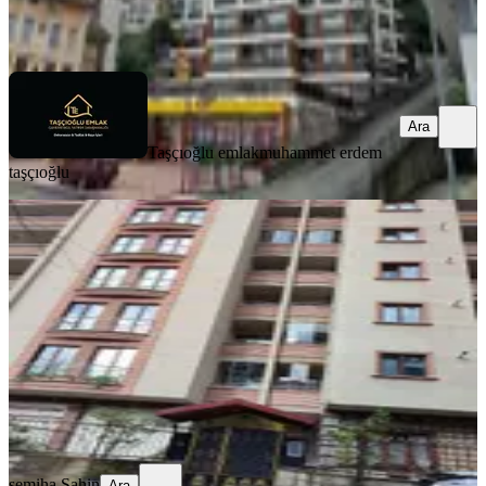
Taşçıoğlu emlak
muhammet erdem taşçıoğlu
Ara
Ara
Taşçıoğlu emlak
muhammet erdem
taşçıoğlu
BALKONLU
Acil Satılık 3+1,145m² İslampaşa'da
Merkez, İslampaşa Mahallesi
3+1
·
150 m²
·
3. Kat
·
24.07.2026
6.350.000 ₺
semiha Sahin
Ara
semiha Sahin
Ara