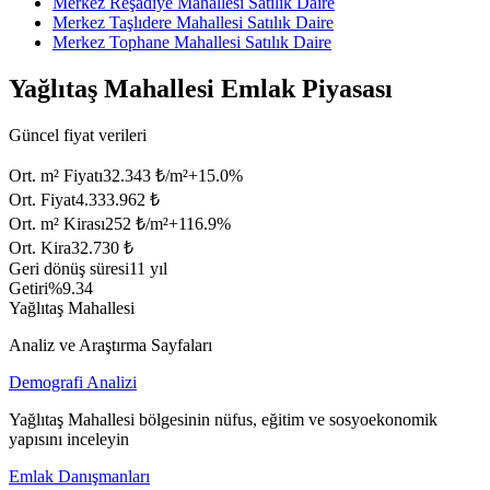
Merkez Reşadiye Mahallesi Satılık Daire
Merkez Taşlıdere Mahallesi Satılık Daire
Merkez Tophane Mahallesi Satılık Daire
Yağlıtaş Mahallesi Emlak Piyasası
Güncel fiyat verileri
Ort. m² Fiyatı
32.343 ₺/m²
+
15.0
%
Ort. Fiyat
4.333.962 ₺
Ort. m² Kirası
252 ₺/m²
+
116.9
%
Ort. Kira
32.730 ₺
Geri dönüş süresi
11 yıl
Getiri
%9.34
Yağlıtaş Mahallesi
Analiz ve Araştırma Sayfaları
Demografi Analizi
Yağlıtaş Mahallesi bölgesinin nüfus, eğitim ve sosyoekonomik
yapısını inceleyin
Emlak Danışmanları