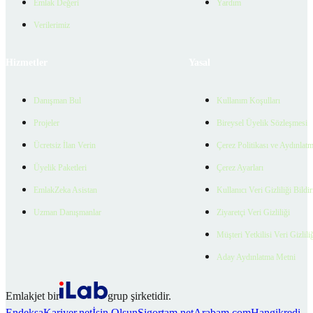
Emlak Değeri
Yardım
Verilerimiz
Hizmetler
Yasal
Danışman Bul
Kullanım Koşulları
Projeler
Bireysel Üyelik Sözleşmesi
Ücretsiz İlan Verin
Çerez Politikası ve Aydınlat
Üyelik Paketleri
Çerez Ayarları
EmlakZeka Asistan
Kullanıcı Veri Gizliliği Bildi
Uzman Danışmanlar
Ziyaretçi Veri Gizliliği
Müşteri Yetkilisi Veri Gizlili
Aday Aydınlatma Metni
Emlakjet bir
grup şirketidir.
Endeksa
Kariyer.net
İşin Olsun
Sigortam.net
Arabam.com
Hangikredi