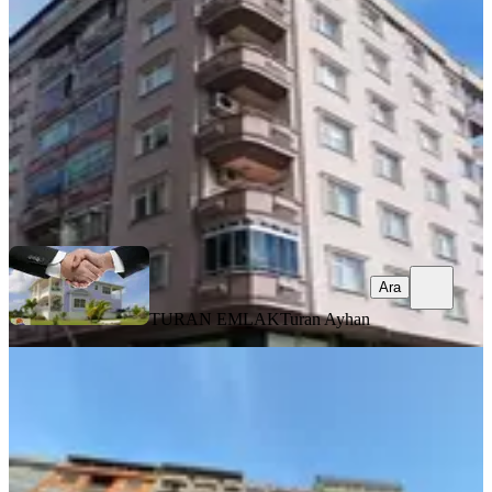
3+1
·
160 m²
·
3. Kat
·
01.08.2026
6.500.000 ₺
TURAN EMLAK
Turan Ayhan
Ara
Ara
TURAN EMLAK
Turan Ayhan
BALKONLU
Turan Emlaktan Tedaş Yanında
4.kat-135m²-3+1-daire Satılık
Merkez, Ekrem Orhon Mahallesi
3+1
·
140 m²
·
4. Kat
·
01.08.2026