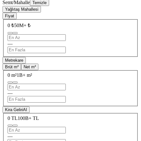
Semt/Mahalle
Temizle
Yağlıtaş Mahallesi
Fiyat
0 ₺
50M+ ₺
—
Metrekare
Brüt m²
Net m²
0 m²
1B+ m²
—
Kira Geliri
AI
0 TL
100B+ TL
—