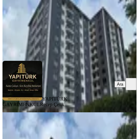
3+1
·
126 m²
·
8. Kat
·
12.07.2026
6.500.000 ₺
YAPITÜRK GAYRİMENKUL
Recep Çelik
Ara
Ara
YAPITÜRK
GAYRİMENKUL
Recep Çelik
BALKONLU
Yapıtürk Gayrimenkul’den Kale
Mahallesi 2 Blok'lu Projede 8. Kat
2+1 100 M² Satılık Daire