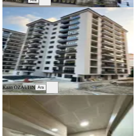
SİTE İÇİ
%
9
Fener Mahallesinde Acil Satılık Daire
Merkez, Fener Mahallesi
4+1
·
174 m²
·
4. Kat
·
23.07.2026
13.500.000 ₺
14.800.000 ₺
Kaan ÖZALTIN
Ara
Kaan ÖZALTIN
Ara
BALKONLU
Merkezi Konumda | Bağdatlı
Mahallesi 3+1 Satılık Daire
Merkez, Bağdatlı Mahallesi
3+1
·
130 m²
·
4. Kat
·
15.07.2026