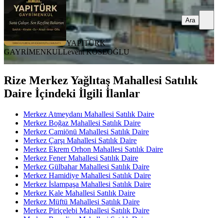
Ara
YAPITÜRK
GAYRİMENKUL
Levent KÖSEOĞLU
Rize Merkez Yağlıtaş Mahallesi Satılık
Daire İçindeki İlgili İlanlar
Merkez Atmeydanı Mahallesi Satılık Daire
Merkez Boğaz Mahallesi Satılık Daire
Merkez Camiönü Mahallesi Satılık Daire
Merkez Çarşı Mahallesi Satılık Daire
Merkez Ekrem Orhon Mahallesi Satılık Daire
Merkez Fener Mahallesi Satılık Daire
Merkez Gülbahar Mahallesi Satılık Daire
Merkez Hamidiye Mahallesi Satılık Daire
Merkez İslampaşa Mahallesi Satılık Daire
Merkez Kale Mahallesi Satılık Daire
Merkez Müftü Mahallesi Satılık Daire
Merkez Piriçelebi Mahallesi Satılık Daire