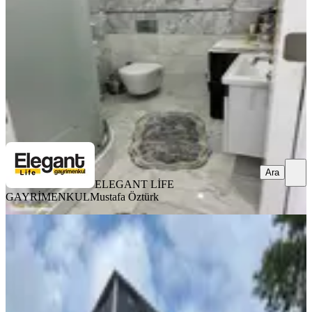
3+1
·
135 m²
·
4. Kat
·
13.07.2026
7.650.000 ₺
ELEGANT LİFE GAYRİMENKUL
Mustafa Öztürk
Ara
Ara
ELEGANT LİFE
GAYRİMENKUL
Mustafa Öztürk
BALKONLU
Yapıtürk Gayrimenkul’den Kale
Mahallesi 2 Blok'lu Projede 8. Kat
3+1 126 M² Satılık Daire
Merkez, Kale Mahallesi