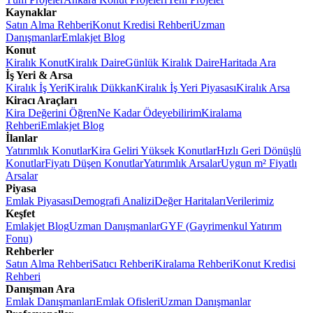
Kaynaklar
Satın Alma Rehberi
Konut Kredisi Rehberi
Uzman
Danışmanlar
Emlakjet Blog
Konut
Kiralık Konut
Kiralık Daire
Günlük Kiralık Daire
Haritada Ara
İş Yeri & Arsa
Kiralık İş Yeri
Kiralık Dükkan
Kiralık İş Yeri Piyasası
Kiralık Arsa
Kiracı Araçları
Kira Değerini Öğren
Ne Kadar Ödeyebilirim
Kiralama
Rehberi
Emlakjet Blog
İlanlar
Yatırımlık Konutlar
Kira Geliri Yüksek Konutlar
Hızlı Geri Dönüşlü
Konutlar
Fiyatı Düşen Konutlar
Yatırımlık Arsalar
Uygun m² Fiyatlı
Arsalar
Piyasa
Emlak Piyasası
Demografi Analizi
Değer Haritaları
Verilerimiz
Keşfet
Emlakjet Blog
Uzman Danışmanlar
GYF (Gayrimenkul Yatırım
Fonu)
Rehberler
Satın Alma Rehberi
Satıcı Rehberi
Kiralama Rehberi
Konut Kredisi
Rehberi
Danışman Ara
Emlak Danışmanları
Emlak Ofisleri
Uzman Danışmanlar