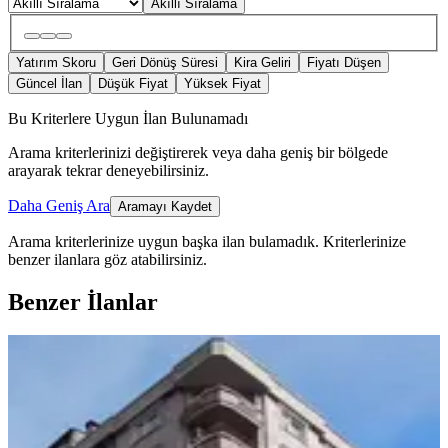
Akıllı Sıralama
Yatırım Skoru
Geri Dönüş Süresi
Kira Geliri
Fiyatı Düşen
Güncel İlan
Düşük Fiyat
Yüksek Fiyat
Bu Kriterlere Uygun İlan Bulunamadı
Arama kriterlerinizi değiştirerek veya daha geniş bir bölgede
arayarak tekrar deneyebilirsiniz.
Daha Geniş Ara
Aramayı Kaydet
Arama kriterlerinize uygun başka ilan bulamadık.
Kriterlerinize
benzer ilanlara göz atabilirsiniz.
Benzer İlanlar
BALKONLU
Turan Emlaktan Emniyet Müdürlüğü
Yanında 3.kat-165.m²-3+1-daire
Satılık
Merkez, Müftü Mahallesi