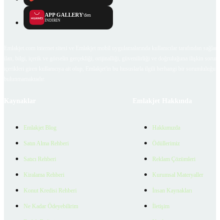
APP GALLERY
'den
İNDİRİN
Emlakjet.com internet sitesi ve Emlakjet mobil uygulamalarında kullanıcılar tarafından sağlana
ilan, bilgi, içerik ve görselin gerçekliği, orijinalliği, güvenilirliği ve doğruluğuna ilişkin soru
içerikleri giren kullanıcıya ait olup, Emlakjet'in bu hususlarla ilgili herhangi bir sorumluluğu
bulunmamaktadır.
Kaynaklar
Emlakjet Hakkında
Emlakjet Blog
Hakkımızda
Satın Alma Rehberi
Ödüllerimiz
Satıcı Rehberi
Reklam Çözümleri
Kiralama Rehberi
Kurumsal Materyaller
Konut Kredisi Rehberi
İnsan Kaynakları
Ne Kadar Ödeyebilirim
İletişim