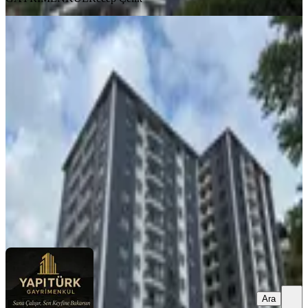
BALKONLU
Yapıtürk Gayrimenkul’den Kale
Mahallesi Arka Blok 7. Kat Satılık
126 M² 3+1 Daire
Merkez, Kale Mahallesi
3+1
·
126 m²
·
7. Kat
·
12.07.2026
6.250.000 ₺
YAPITÜRK GAYRİMENKUL
Levent KÖSEOĞLU
Ara
Ara