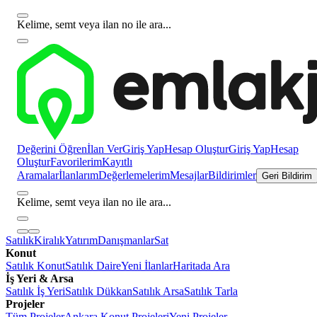
Kelime, semt veya ilan no ile ara...
Değerini Öğren
İlan Ver
Giriş Yap
Hesap Oluştur
Giriş Yap
Hesap
Oluştur
Favorilerim
Kayıtlı
Aramalar
İlanlarım
Değerlemelerim
Mesajlar
Bildirimler
Geri Bildirim
Kelime, semt veya ilan no ile ara...
Satılık
Kiralık
Yatırım
Danışmanlar
Sat
Konut
Satılık Konut
Satılık Daire
Yeni İlanlar
Haritada Ara
İş Yeri & Arsa
Satılık İş Yeri
Satılık Dükkan
Satılık Arsa
Satılık Tarla
Projeler
Tüm Projeler
Ankara Konut Projeleri
Yeni Projeler