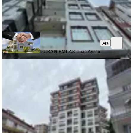
TURAN EMLAK
Turan Ayhan
Ara
Ara
TURAN EMLAK
Turan Ayhan
SİTE İÇİ
%
3
Kısa Süreli Fiyat! Camiönü Mah. Lux
Site De Geniş Fırsat Daire
Merkez, Camiönü Mahallesi
3+1
·
180 m²
·
3. Kat
·
30.07.2026
7.145.000 ₺
7.345.000 ₺