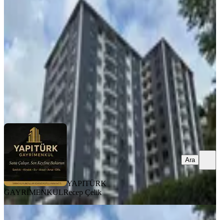
Merkez, Kale Mahallesi
2+1
·
100 m²
·
8. Kat
·
12.07.2026
4.950.000 ₺
YAPITÜRK GAYRİMENKUL
Recep Çelik
Ara
Ara
YAPITÜRK
GAYRİMENKUL
Recep Çelik
BALKONLU
Yapıtürk Gayrimenkul’den Kale