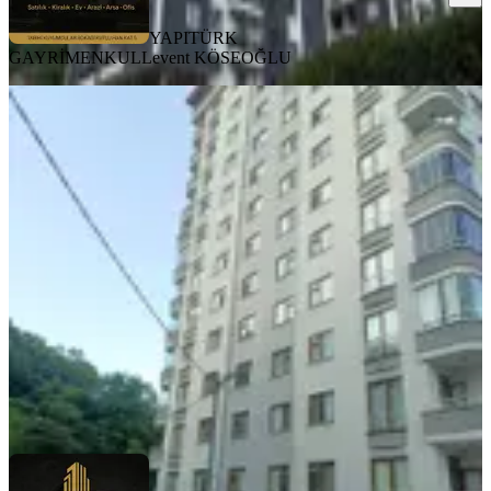
YAPITÜRK
GAYRİMENKUL
Levent KÖSEOĞLU
MANZARALI
%
5
Yapıtürk Gayrimenkul'den Satılık
Reşadiye Mahallesin'de Doğaya
Komşu 3+1 Ferah Satılık Daire
Merkez, Reşadiye Mahallesi
3+1
·
126 m²
·
3. Kat
·
10.07.2026
5.250.000 ₺
5.500.000 ₺
YAPITÜRK GAYRİMENKUL
Levent KÖSEOĞLU
Ara