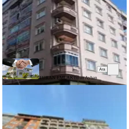
3+1
·
160 m²
·
3. Kat
·
01.08.2026
6.500.000 ₺
TURAN EMLAK
Turan Ayhan
Ara
Ara
TURAN EMLAK
Turan Ayhan
BALKONLU
Turan Emlaktan Tedaş Yanında
4.kat-135m²-3+1-daire Satılık
Merkez, Ekrem Orhon Mahallesi
3+1
·
140 m²
·
4. Kat
·
01.08.2026