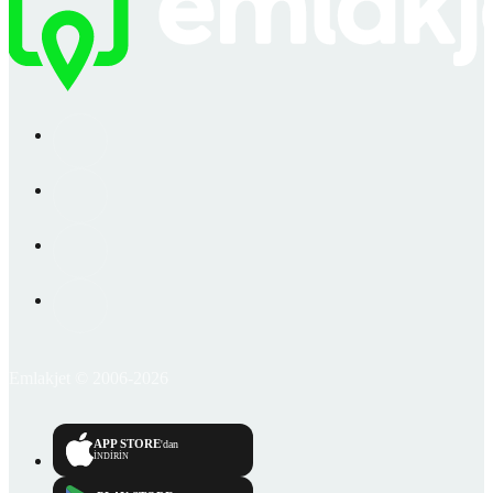
Emlakjet © 2006-2026
APP STORE
'dan
İNDİRİN