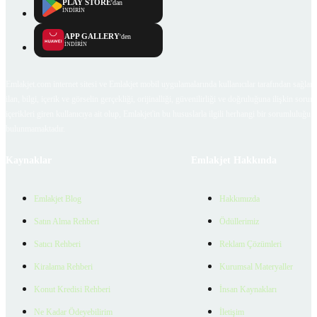
PLAY STORE
'dan
İNDİRİN
APP GALLERY
'den
İNDİRİN
Emlakjet.com internet sitesi ve Emlakjet mobil uygulamalarında kullanıcılar tarafından sağlana
ilan, bilgi, içerik ve görselin gerçekliği, orijinalliği, güvenilirliği ve doğruluğuna ilişkin soru
içerikleri giren kullanıcıya ait olup, Emlakjet'in bu hususlarla ilgili herhangi bir sorumluluğu
bulunmamaktadır.
Kaynaklar
Emlakjet Hakkında
Emlakjet Blog
Hakkımızda
Satın Alma Rehberi
Ödüllerimiz
Satıcı Rehberi
Reklam Çözümleri
Kiralama Rehberi
Kurumsal Materyaller
Konut Kredisi Rehberi
İnsan Kaynakları
Ne Kadar Ödeyebilirim
İletişim