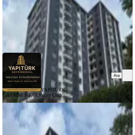
6.500.000 ₺
YAPITÜRK GAYRİMENKUL
Recep Çelik
Ara
Ara
YAPITÜRK
GAYRİMENKUL
Recep Çelik
BALKONLU
Yapıtürk Gayrimenkul’den Kale
Mahallesi 2 Blok'lu Projede 8. Kat
2+1 100 M² Satılık Daire