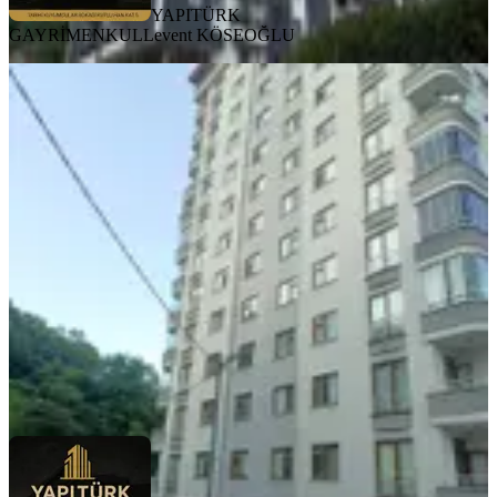
YAPITÜRK
GAYRİMENKUL
Levent KÖSEOĞLU
MANZARALI
%
5
Yapıtürk Gayrimenkul'den Satılık
Reşadiye Mahallesin'de Doğaya
Komşu 3+1 Ferah Satılık Daire
Merkez, Reşadiye Mahallesi
3+1
·
126 m²
·
3. Kat
·
10.07.2026
5.250.000 ₺
5.500.000 ₺
YAPITÜRK GAYRİMENKUL
Levent KÖSEOĞLU
Ara