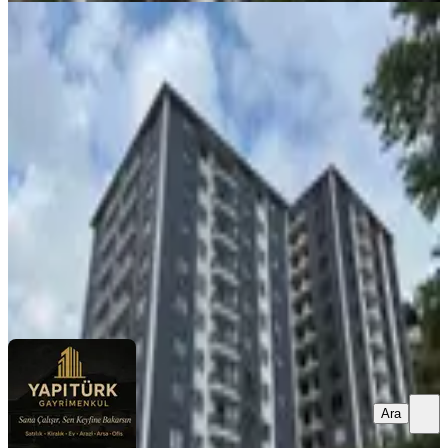
BALKONLU
Yapıtürk Gayrimenkul’den Kale
Mahallesi Arka Blok 7. Kat Satılık
126 M² 3+1 Daire
Merkez, Kale Mahallesi
3+1
·
126 m²
·
7. Kat
·
12.07.2026
6.250.000 ₺
YAPITÜRK GAYRİMENKUL
Levent KÖSEOĞLU
Ara
Ara