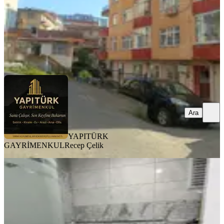
YAPITÜRK GAYRİMENKUL
Recep Çelik
Ara
Ara
YAPITÜRK
GAYRİMENKUL
Recep Çelik
SİTE İÇİ
Deniz Manzaralı Havuzlu Lüks Satılık
3+1 Daire!!
Merkez, Boğaz Mahallesi
3+1
·
135 m²
·
4. Kat
·
13.07.2026