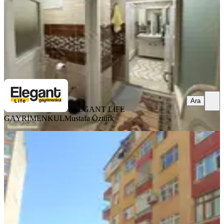
3.500.000 ₺
ELEGANT LİFE GAYRİMENKUL
Mustafa Öztürk
Ara
Ara
ELEGANT LİFE
GAYRİMENKUL
Mustafa Öztürk
YÜK. TAVAN
Yapıtürk Gayrimenkul'den Şehrin
Göbeğinde 3+1 130 M² 4. Kat Fırsat
Daire
Merkez, Tophane Mahallesi
3+1
·
130 m²
·
4. Kat
·
14.07.2026
2.000.000 ₺