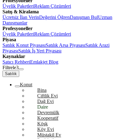
Profesyoneller
Üyelik Paketleri
Reklam Çözümleri
Satış & Kiralama
Ücretsiz İlan Verin
Değerini Öğren
Danışman Bul
Uzman
Danışmanlar
Profesyoneller
Üyelik Paketleri
Reklam Çözümleri
Piyasa
Satılık Konut Piyasası
Satılık Arsa Piyasası
Satılık Arazi
Piyasası
Satılık İş Yeri Piyasası
Kaynaklar
Satıcı Rehberi
Emlakjet Blog
Filtrele
3
Satılık
Konut
Bina
Çiftlik Evi
Dağ Evi
Daire
Devremülk
Kooperatif
Köşk
Köy Evi
Müstakil Ev