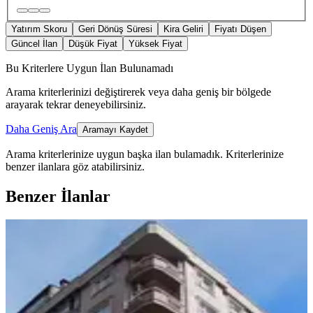
Yatırım Skoru
Geri Dönüş Süresi
Kira Geliri
Fiyatı Düşen
Güncel İlan
Düşük Fiyat
Yüksek Fiyat
Bu Kriterlere Uygun İlan Bulunamadı
Arama kriterlerinizi değiştirerek veya daha geniş bir bölgede
arayarak tekrar deneyebilirsiniz.
Daha Geniş Ara
Aramayı Kaydet
Arama kriterlerinize uygun başka ilan bulamadık.
Kriterlerinize
benzer ilanlara göz atabilirsiniz.
Benzer İlanlar
BALKONLU
Turan Emlaktan Emniyet Müdürlüğü
Yanında 3.kat-165.m²-3+1-daire
Satılık
Merkez, Müftü Mahallesi