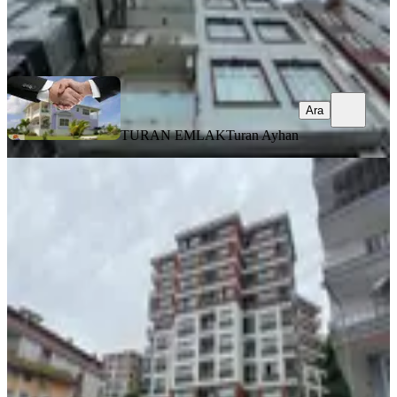
TURAN EMLAK
Turan Ayhan
Ara
Ara
TURAN EMLAK
Turan Ayhan
SİTE İÇİ
%
3
Kısa Süreli Fiyat! Camiönü Mah. Lux
Site De Geniş Fırsat Daire
Merkez, Camiönü Mahallesi
3+1
·
180 m²
·
3. Kat
·
30.07.2026
7.145.000 ₺
7.345.000 ₺
Taşçıoğlu emlak
muhammet erdem taşçıoğlu