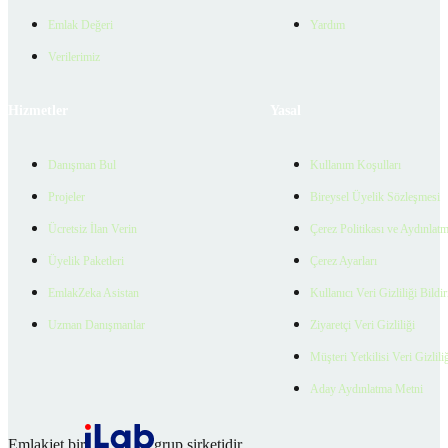
Emlak Değeri
Yardım
Verilerimiz
Hizmetler
Yasal
Danışman Bul
Kullanım Koşulları
Projeler
Bireysel Üyelik Sözleşmesi
Ücretsiz İlan Verin
Çerez Politikası ve Aydınlat
Üyelik Paketleri
Çerez Ayarları
EmlakZeka Asistan
Kullanıcı Veri Gizliliği Bildi
Uzman Danışmanlar
Ziyaretçi Veri Gizliliği
Müşteri Yetkilisi Veri Gizlili
Aday Aydınlatma Metni
Emlakjet bir
grup şirketidir.