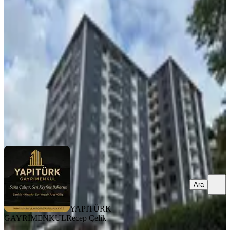
3+1 126 M² Satılık Daire
Merkez, Kale Mahallesi
3+1
·
126 m²
·
5. Kat
·
12.07.2026
5.750.000 ₺
YAPITÜRK GAYRİMENKUL
Recep Çelik
Ara
Ara
YAPITÜRK
GAYRİMENKUL
Recep Çelik