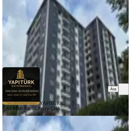
Merkez, Kale Mahallesi
2+1
·
100 m²
·
8. Kat
·
12.07.2026
4.950.000 ₺
YAPITÜRK GAYRİMENKUL
Recep Çelik
Ara
Ara
YAPITÜRK
GAYRİMENKUL
Recep Çelik
BALKONLU
Yapıtürk Gayrimenkul’den Kale
Mahallesi 2 Blok'lu Projede 5. Kat