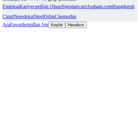
Endeksa
Kariyer.net
İşin Olsun
Sigortam.net
Arabam.com
Hangikredi
Cimri
Neredekal
SteelOrbis
Chemorbis
Ara
Favorilerim
İlan Ver
Keşfet
Hesabım