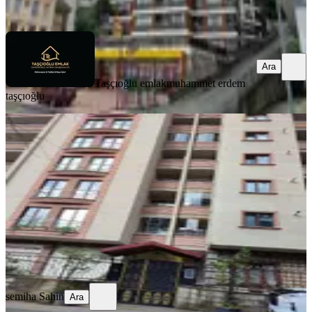
Ara
Ara
Taşçıoğlu emlak
muhammet erdem
taşçıoğlu
BALKONLU
Acil Satılık 3+1,145m² İslampaşa'da
Merkez, İslampaşa Mahallesi
3+1
·
150 m²
·
3. Kat
·
24.07.2026
6.350.000 ₺
semiha Sahin
Ara
semiha Sahin
Ara