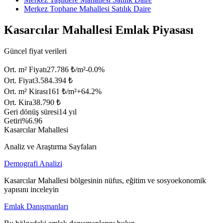
Merkez Tophane Mahallesi Satılık Daire
Kasarcılar Mahallesi Emlak Piyasası
Güncel fiyat verileri
Ort. m² Fiyatı
27.786 ₺/m²
-0.0
%
Ort. Fiyat
3.584.394 ₺
Ort. m² Kirası
161 ₺/m²
+
64.2
%
Ort. Kira
38.790 ₺
Geri dönüş süresi
14 yıl
Getiri
%6.96
Kasarcılar Mahallesi
Analiz ve Araştırma Sayfaları
Demografi Analizi
Kasarcılar Mahallesi bölgesinin nüfus, eğitim ve sosyoekonomik
yapısını inceleyin
Emlak Danışmanları