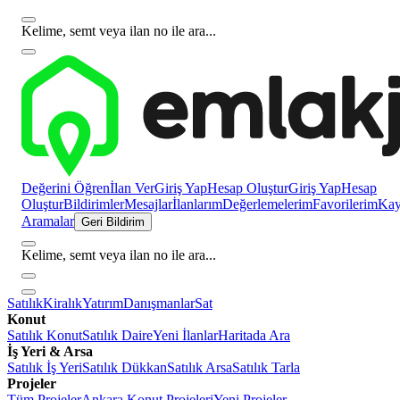
Kelime, semt veya ilan no ile ara...
Değerini Öğren
İlan Ver
Giriş Yap
Hesap Oluştur
Giriş Yap
Hesap
Oluştur
Bildirimler
Mesajlar
İlanlarım
Değerlemelerim
Favorilerim
Kayı
Aramalar
Geri Bildirim
Kelime, semt veya ilan no ile ara...
Satılık
Kiralık
Yatırım
Danışmanlar
Sat
Konut
Satılık Konut
Satılık Daire
Yeni İlanlar
Haritada Ara
İş Yeri & Arsa
Satılık İş Yeri
Satılık Dükkan
Satılık Arsa
Satılık Tarla
Projeler
Tüm Projeler
Ankara Konut Projeleri
Yeni Projeler