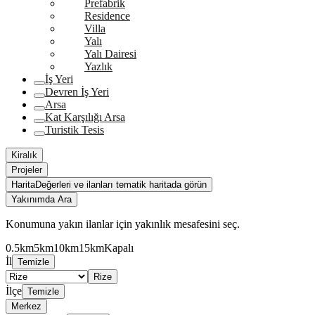
Prefabrik
Residence
Villa
Yalı
Yalı Dairesi
Yazlık
İş Yeri
Devren İş Yeri
Arsa
Kat Karşılığı Arsa
Turistik Tesis
Kiralık
Projeler
Harita
Değerleri ve ilanları tematik haritada görün
Yakınımda Ara
Konumuna yakın ilanlar için yakınlık mesafesini seç.
0.5km
5km
10km
15km
Kapalı
İl
Temizle
Rize
İlçe
Temizle
Merkez