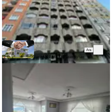
4.850.000 ₺
TURAN EMLAK
Turan Ayhan
Ara
Ara
TURAN EMLAK
Turan Ayhan
BALKONLU
Taşçioğlu Emlaktan Satılık Uygun
Fiyata 3+1 Daire İskanı Alınmış
Merkez, Tophane Mahallesi
3+1
·
155 m²
·
6. Kat
·
01.08.2026
3.750.000 ₺