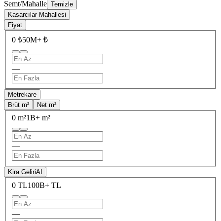
Semt/Mahalle
Temizle
Kasarcılar Mahallesi
Fiyat
0 ₺
50M+ ₺
—
Metrekare
Brüt m²
Net m²
0 m²
1B+ m²
—
Kira Geliri
AI
0 TL
100B+ TL
—