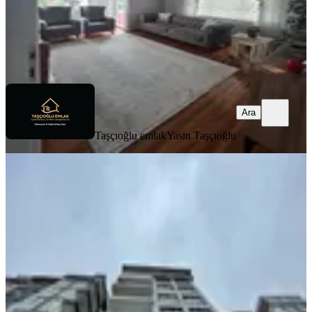
Taşçıoğlu emlak
Yasin Taşçıoğlu
Ara
Ara
Taşçıoğlu emlak
Yasin Taşçıoğlu
BALKONLU
Turan Emlak'tan İslampaşa'da Deniz
Kenarı 4.kat-150.m²-3+1-daire
Merkez, İslampaşa Mahallesi
3+1
·
140 m²
·
4. Kat
·
01.08.2026
4.250.000 ₺