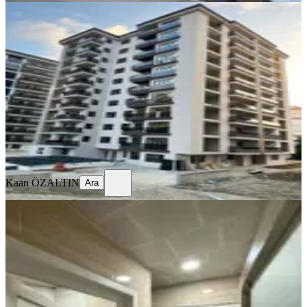
SİTE İÇİ
%
9
Fener Mahallesinde Acil Satılık Daire
Merkez, Fener Mahallesi
4+1
·
174 m²
·
4. Kat
·
23.07.2026
13.500.000 ₺
14.800.000 ₺
Kaan ÖZALTIN
Ara
Kaan ÖZALTIN
Ara
BALKONLU
Merkezi Konumda | Bağdatlı
Mahallesi 3+1 Satılık Daire
Merkez, Bağdatlı Mahallesi
3+1
·
130 m²
·
4. Kat
·
15.07.2026