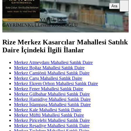
Ara
YAPITÜRK
GAYRİMENKUL
Levent KÖSEOĞLU
Rize Merkez Kasarcılar Mahallesi Satılık
Daire İçindeki İlgili İlanlar
Merkez Atmeydanı Mahallesi Satılık Daire
Merkez Boğaz Mahallesi Satılık Daire
Merkez Camiönü Mahallesi Satılık Daire
Merkez Çarşı Mahallesi Satılık Daire
Merkez Ekrem Orhon Mahallesi Satılık Daire
Merkez Fener Mahallesi Satılık Daire
Merkez Gülbahar Mahallesi Satılık Daire
Merkez Hamidiye Mahallesi Satılık Daire
Merkez İslampaşa Mahallesi Satılık Daire
Merkez Kale Mahallesi Satılık Daire
Merkez Müftü Mahallesi Satılık Daire
Merkez Piriçelebi Mahallesi Satılık Daire
Merkez Reşadiye Mahallesi Satılık Daire
Merkez Taşlıdere Mahallesi Satılık Daire