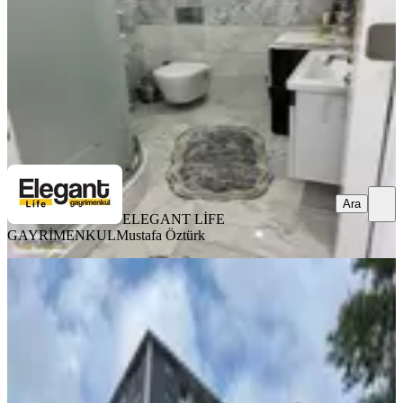
7.650.000 ₺
ELEGANT LİFE GAYRİMENKUL
Mustafa Öztürk
Ara
Ara
ELEGANT LİFE
GAYRİMENKUL
Mustafa Öztürk
BALKONLU
Yapıtürk Gayrimenkul’den Kale
Mahallesi 2 Blok'lu Projede 8. Kat
3+1 126 M² Satılık Daire
Merkez, Kale Mahallesi
3+1
·
126 m²
·
8. Kat
·
12.07.2026