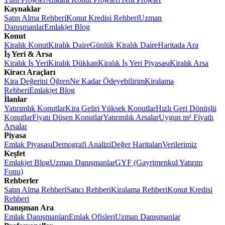
Kaynaklar
Satın Alma Rehberi
Konut Kredisi Rehberi
Uzman
Danışmanlar
Emlakjet Blog
Konut
Kiralık Konut
Kiralık Daire
Günlük Kiralık Daire
Haritada Ara
İş Yeri & Arsa
Kiralık İş Yeri
Kiralık Dükkan
Kiralık İş Yeri Piyasası
Kiralık Arsa
Kiracı Araçları
Kira Değerini Öğren
Ne Kadar Ödeyebilirim
Kiralama
Rehberi
Emlakjet Blog
İlanlar
Yatırımlık Konutlar
Kira Geliri Yüksek Konutlar
Hızlı Geri Dönüşlü
Konutlar
Fiyatı Düşen Konutlar
Yatırımlık Arsalar
Uygun m² Fiyatlı
Arsalar
Piyasa
Emlak Piyasası
Demografi Analizi
Değer Haritaları
Verilerimiz
Keşfet
Emlakjet Blog
Uzman Danışmanlar
GYF (Gayrimenkul Yatırım
Fonu)
Rehberler
Satın Alma Rehberi
Satıcı Rehberi
Kiralama Rehberi
Konut Kredisi
Rehberi
Danışman Ara
Emlak Danışmanları
Emlak Ofisleri
Uzman Danışmanlar