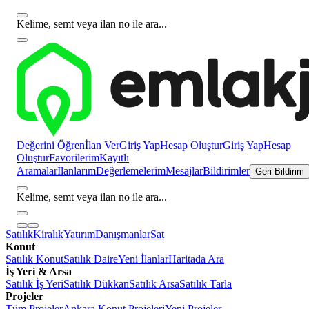
Kelime, semt veya ilan no ile ara...
Değerini Öğren
İlan Ver
Giriş Yap
Hesap Oluştur
Giriş Yap
Hesap
Oluştur
Favorilerim
Kayıtlı
Aramalar
İlanlarım
Değerlemelerim
Mesajlar
Bildirimler
Geri Bildirim
Kelime, semt veya ilan no ile ara...
Satılık
Kiralık
Yatırım
Danışmanlar
Sat
Konut
Satılık Konut
Satılık Daire
Yeni İlanlar
Haritada Ara
İş Yeri & Arsa
Satılık İş Yeri
Satılık Dükkan
Satılık Arsa
Satılık Tarla
Projeler
Tüm Projeler
Ankara Konut Projeleri
Yeni Projeler