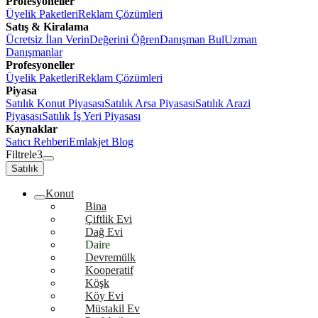
Profesyoneller
Üyelik Paketleri
Reklam Çözümleri
Satış & Kiralama
Ücretsiz İlan Verin
Değerini Öğren
Danışman Bul
Uzman
Danışmanlar
Profesyoneller
Üyelik Paketleri
Reklam Çözümleri
Piyasa
Satılık Konut Piyasası
Satılık Arsa Piyasası
Satılık Arazi
Piyasası
Satılık İş Yeri Piyasası
Kaynaklar
Satıcı Rehberi
Emlakjet Blog
Filtrele
3
Satılık
Konut
Bina
Çiftlik Evi
Dağ Evi
Daire
Devremülk
Kooperatif
Köşk
Köy Evi
Müstakil Ev