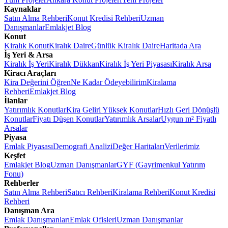
Kaynaklar
Satın Alma Rehberi
Konut Kredisi Rehberi
Uzman
Danışmanlar
Emlakjet Blog
Konut
Kiralık Konut
Kiralık Daire
Günlük Kiralık Daire
Haritada Ara
İş Yeri & Arsa
Kiralık İş Yeri
Kiralık Dükkan
Kiralık İş Yeri Piyasası
Kiralık Arsa
Kiracı Araçları
Kira Değerini Öğren
Ne Kadar Ödeyebilirim
Kiralama
Rehberi
Emlakjet Blog
İlanlar
Yatırımlık Konutlar
Kira Geliri Yüksek Konutlar
Hızlı Geri Dönüşlü
Konutlar
Fiyatı Düşen Konutlar
Yatırımlık Arsalar
Uygun m² Fiyatlı
Arsalar
Piyasa
Emlak Piyasası
Demografi Analizi
Değer Haritaları
Verilerimiz
Keşfet
Emlakjet Blog
Uzman Danışmanlar
GYF (Gayrimenkul Yatırım
Fonu)
Rehberler
Satın Alma Rehberi
Satıcı Rehberi
Kiralama Rehberi
Konut Kredisi
Rehberi
Danışman Ara
Emlak Danışmanları
Emlak Ofisleri
Uzman Danışmanlar