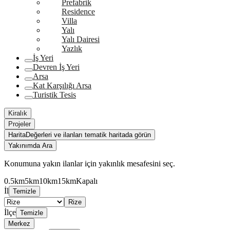
Prefabrik
Residence
Villa
Yalı
Yalı Dairesi
Yazlık
İş Yeri
Devren İş Yeri
Arsa
Kat Karşılığı Arsa
Turistik Tesis
Kiralık
Projeler
Harita
Değerleri ve ilanları tematik haritada görün
Yakınımda Ara
Konumuna yakın ilanlar için yakınlık mesafesini seç.
0.5km
5km
10km
15km
Kapalı
İl
Temizle
Rize
İlçe
Temizle
Merkez