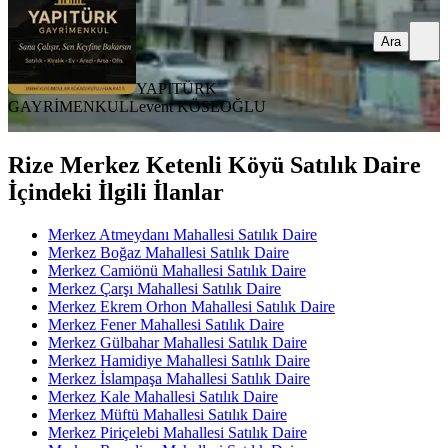
Ara
YAPITÜRK
GAYRİMENKUL
Levent KÖSEOĞLU
Rize Merkez Ketenli Köyü Satılık Daire
İçindeki İlgili İlanlar
Merkez Atmeydanı Mahallesi Satılık Daire
Merkez Boğaz Mahallesi Satılık Daire
Merkez Camiönü Mahallesi Satılık Daire
Merkez Çarşı Mahallesi Satılık Daire
Merkez Ekrem Orhon Mahallesi Satılık Daire
Merkez Fener Mahallesi Satılık Daire
Merkez Gülbahar Mahallesi Satılık Daire
Merkez Hamidiye Mahallesi Satılık Daire
Merkez İslampaşa Mahallesi Satılık Daire
Merkez Kale Mahallesi Satılık Daire
Merkez Müftü Mahallesi Satılık Daire
Merkez Piriçelebi Mahallesi Satılık Daire