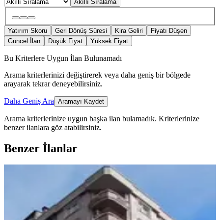
Akıllı Sıralama
Yatırım Skoru
Geri Dönüş Süresi
Kira Geliri
Fiyatı Düşen
Güncel İlan
Düşük Fiyat
Yüksek Fiyat
Bu Kriterlere Uygun İlan Bulunamadı
Arama kriterlerinizi değiştirerek veya daha geniş bir bölgede
arayarak tekrar deneyebilirsiniz.
Daha Geniş Ara
Aramayı Kaydet
Arama kriterlerinize uygun başka ilan bulamadık.
Kriterlerinize
benzer ilanlara göz atabilirsiniz.
Benzer İlanlar
BALKONLU
Turan Emlaktan Emniyet Müdürlüğü
Yanında 3.kat-165.m²-3+1-daire
Satılık
Merkez, Müftü Mahallesi