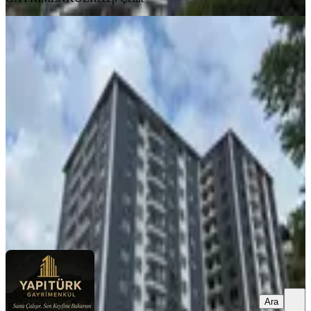
BALKONLU
Yapıtürk Gayrimenkul’den Kale
Mahallesi Arka Blok 7. Kat Satılık
126 M² 3+1 Daire
Merkez, Kale Mahallesi
3+1
·
126 m²
·
7. Kat
·
12.07.2026
6.250.000 ₺
YAPITÜRK GAYRİMENKUL
Levent KÖSEOĞLU
Ara
Ara