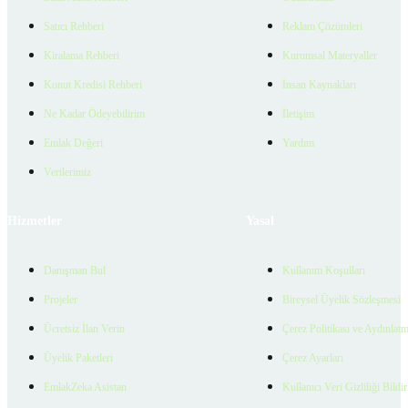
Satıcı Rehberi
Reklam Çözümleri
Kiralama Rehberi
Kurumsal Materyaller
Konut Kredisi Rehberi
İnsan Kaynakları
Ne Kadar Ödeyebilirim
İletişim
Emlak Değeri
Yardım
Verilerimiz
Hizmetler
Yasal
Danışman Bul
Kullanım Koşulları
Projeler
Bireysel Üyelik Sözleşmesi
Ücretsiz İlan Verin
Çerez Politikası ve Aydınlat
Üyelik Paketleri
Çerez Ayarları
EmlakZeka Asistan
Kullanıcı Veri Gizliliği Bildi