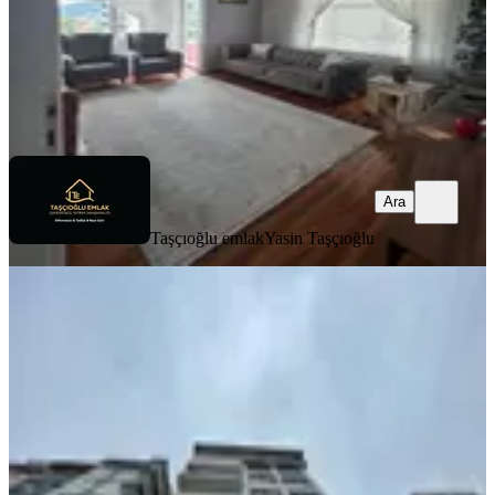
Taşçıoğlu emlak
Yasin Taşçıoğlu
Ara
Ara
Taşçıoğlu emlak
Yasin Taşçıoğlu
BALKONLU
Turan Emlak'tan İslampaşa'da Deniz
Kenarı 4.kat-150.m²-3+1-daire
Merkez, İslampaşa Mahallesi
3+1
·
140 m²
·
4. Kat
·
01.08.2026
4.250.000 ₺