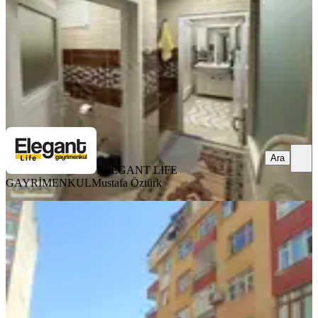
3.500.000 ₺
ELEGANT LİFE GAYRİMENKUL
Mustafa Öztürk
Ara
Ara
ELEGANT LİFE
GAYRİMENKUL
Mustafa Öztürk
YÜK. TAVAN
Yapıtürk Gayrimenkul'den Şehrin
Göbeğinde 3+1 130 M² 4. Kat Fırsat
Daire
Merkez, Tophane Mahallesi
3+1
·
130 m²
·
4. Kat
·
14.07.2026