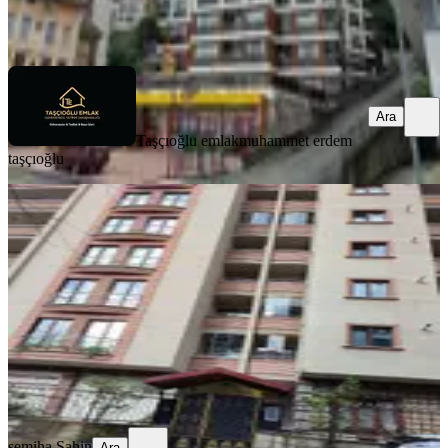
Taşçıoğlu emlak
muhammet erdem taşçıoğlu
Ara
Ara
Taşçıoğlu emlak
muhammet erdem
taşçıoğlu
BALKONLU
Acil Satılık 3+1,145m² İslampaşa'da
Merkez, İslampaşa Mahallesi
3+1
·
150 m²
·
3. Kat
·
24.07.2026
6.350.000 ₺
semiha Sahin
Ara
semiha Sahin
Ara