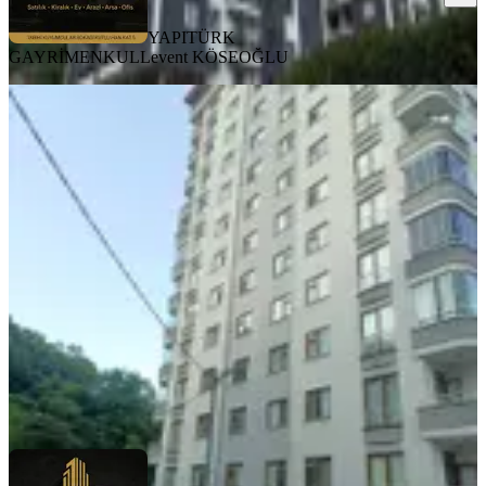
YAPITÜRK
GAYRİMENKUL
Levent KÖSEOĞLU
MANZARALI
%
5
Yapıtürk Gayrimenkul'den Satılık
Reşadiye Mahallesin'de Doğaya
Komşu 3+1 Ferah Satılık Daire
Merkez, Reşadiye Mahallesi
3+1
·
126 m²
·
3. Kat
·
10.07.2026
5.250.000 ₺
5.500.000 ₺
YAPITÜRK GAYRİMENKUL
Levent KÖSEOĞLU
Ara