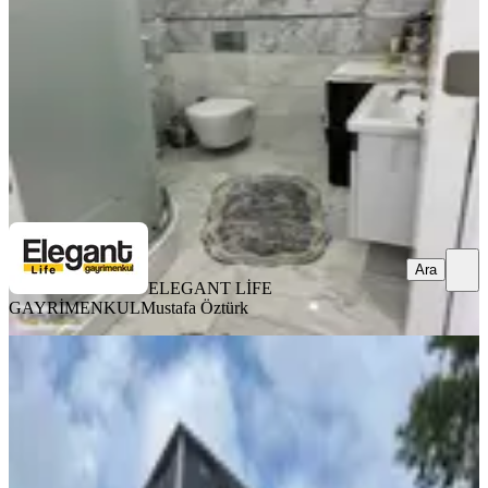
3+1
·
135 m²
·
4. Kat
·
13.07.2026
7.650.000 ₺
ELEGANT LİFE GAYRİMENKUL
Mustafa Öztürk
Ara
Ara
ELEGANT LİFE
GAYRİMENKUL
Mustafa Öztürk
BALKONLU
Yapıtürk Gayrimenkul’den Kale
Mahallesi 2 Blok'lu Projede 8. Kat
3+1 126 M² Satılık Daire
Merkez, Kale Mahallesi