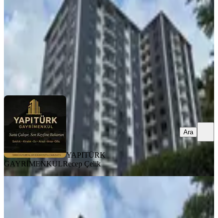
3+1
·
126 m²
·
8. Kat
·
12.07.2026
6.500.000 ₺
YAPITÜRK GAYRİMENKUL
Recep Çelik
Ara
Ara
YAPITÜRK
GAYRİMENKUL
Recep Çelik
BALKONLU
Yapıtürk Gayrimenkul’den Kale
Mahallesi 2 Blok'lu Projede 8. Kat
2+1 100 M² Satılık Daire