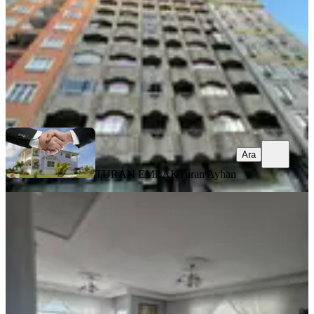
4.850.000 ₺
TURAN EMLAK
Turan Ayhan
Ara
Ara
TURAN EMLAK
Turan Ayhan
BALKONLU
Taşçioğlu Emlaktan Satılık Uygun
Fiyata 3+1 Daire İskanı Alınmış
Merkez, Tophane Mahallesi
3+1
·
155 m²
·
6. Kat
·
01.08.2026
3.750.000 ₺