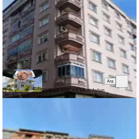
3+1
·
160 m²
·
3. Kat
·
01.08.2026
6.500.000 ₺
TURAN EMLAK
Turan Ayhan
Ara
Ara
TURAN EMLAK
Turan Ayhan
BALKONLU
Turan Emlaktan Tedaş Yanında
4.kat-135m²-3+1-daire Satılık
Merkez, Ekrem Orhon Mahallesi
3+1
·
140 m²
·
4. Kat
·
01.08.2026