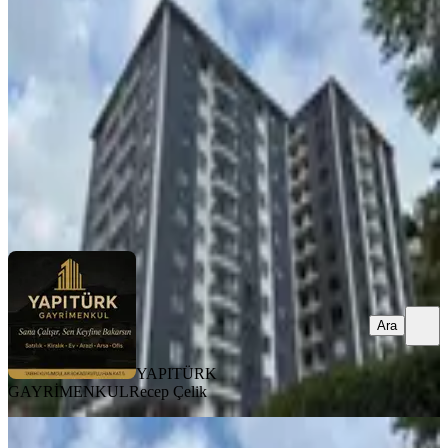
Merkez, Kale Mahallesi
2+1
·
100 m²
·
8. Kat
·
12.07.2026
4.950.000 ₺
YAPITÜRK GAYRİMENKUL
Recep Çelik
Ara
Ara
YAPITÜRK
GAYRİMENKUL
Recep Çelik
BALKONLU
Yapıtürk Gayrimenkul’den Kale