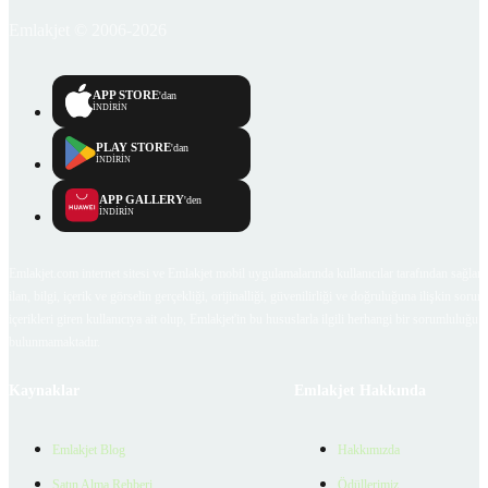
Emlakjet © 2006-2026
APP STORE
'dan
İNDİRİN
PLAY STORE
'dan
İNDİRİN
APP GALLERY
'den
İNDİRİN
Emlakjet.com internet sitesi ve Emlakjet mobil uygulamalarında kullanıcılar tarafından sağlana
ilan, bilgi, içerik ve görselin gerçekliği, orijinalliği, güvenilirliği ve doğruluğuna ilişkin soru
içerikleri giren kullanıcıya ait olup, Emlakjet'in bu hususlarla ilgili herhangi bir sorumluluğu
bulunmamaktadır.
Kaynaklar
Emlakjet Hakkında
Emlakjet Blog
Hakkımızda
Satın Alma Rehberi
Ödüllerimiz