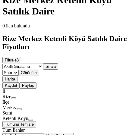
Satılık Daire
0
ilan bulundu
Rize Merkez Ketenli Köyü Satılık Daire
Fiyatları
Filtrele
3
Sırala
Görünüm
Harita
Kaydet
Paylaş
İl
Rize
İlçe
Merkez
Semt
Ketenli Köyü
Tümünü Temizle
Tüm İlanlar