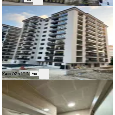
SİTE İÇİ
%
9
Fener Mahallesinde Acil Satılık Daire
Merkez, Fener Mahallesi
4+1
·
174 m²
·
4. Kat
·
23.07.2026
13.500.000 ₺
14.800.000 ₺
Kaan ÖZALTIN
Ara
Kaan ÖZALTIN
Ara
BALKONLU
Merkezi Konumda | Bağdatlı
Mahallesi 3+1 Satılık Daire
Merkez, Bağdatlı Mahallesi
3+1
·
130 m²
·
4. Kat
·
15.07.2026