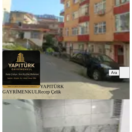
2.000.000 ₺
YAPITÜRK GAYRİMENKUL
Recep Çelik
Ara
Ara
YAPITÜRK
GAYRİMENKUL
Recep Çelik
SİTE İÇİ
Deniz Manzaralı Havuzlu Lüks Satılık
3+1 Daire!!
Merkez, Boğaz Mahallesi