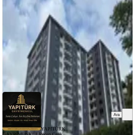
Mahallesi 2 Blok'lu Projede 5. Kat
3+1 126 M² Satılık Daire
Merkez, Kale Mahallesi
3+1
·
126 m²
·
5. Kat
·
12.07.2026
5.750.000 ₺
YAPITÜRK GAYRİMENKUL
Recep Çelik
Ara
Ara
YAPITÜRK
GAYRİMENKUL
Recep Çelik