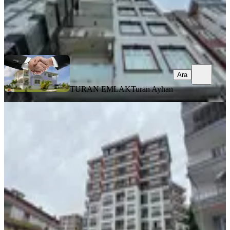
TURAN EMLAK
Turan Ayhan
Ara
Ara
TURAN EMLAK
Turan Ayhan
SİTE İÇİ
%
3
Kısa Süreli Fiyat! Camiönü Mah. Lux
Site De Geniş Fırsat Daire
Merkez, Camiönü Mahallesi
3+1
·
180 m²
·
3. Kat
·
30.07.2026
7.145.000 ₺
7.345.000 ₺