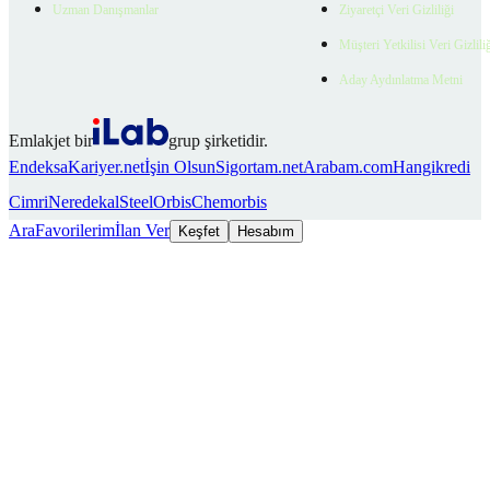
Uzman Danışmanlar
Ziyaretçi Veri Gizliliği
Müşteri Yetkilisi Veri Gizlili
Aday Aydınlatma Metni
Emlakjet bir
grup şirketidir.
Endeksa
Kariyer.net
İşin Olsun
Sigortam.net
Arabam.com
Hangikredi
Cimri
Neredekal
SteelOrbis
Chemorbis
Ara
Favorilerim
İlan Ver
Keşfet
Hesabım