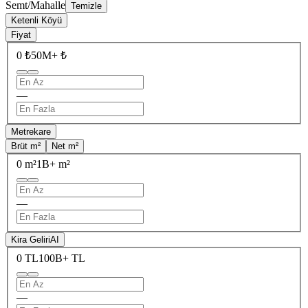
Semt/Mahalle
Temizle
Ketenli Köyü
Fiyat
0 ₺
50M+ ₺
—
Metrekare
Brüt m²
Net m²
0 m²
1B+ m²
—
Kira Geliri
AI
0 TL
100B+ TL
—