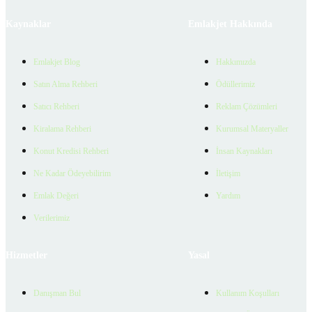
Kaynaklar
Emlakjet Hakkında
Emlakjet Blog
Hakkımızda
Satın Alma Rehberi
Ödüllerimiz
Satıcı Rehberi
Reklam Çözümleri
Kiralama Rehberi
Kurumsal Materyaller
Konut Kredisi Rehberi
İnsan Kaynakları
Ne Kadar Ödeyebilirim
İletişim
Emlak Değeri
Yardım
Verilerimiz
Hizmetler
Yasal
Danışman Bul
Kullanım Koşulları