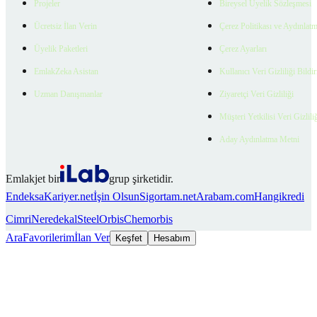
Projeler
Bireysel Üyelik Sözleşmesi
Ücretsiz İlan Verin
Çerez Politikası ve Aydınlat
Üyelik Paketleri
Çerez Ayarları
EmlakZeka Asistan
Kullanıcı Veri Gizliliği Bildi
Uzman Danışmanlar
Ziyaretçi Veri Gizliliği
Müşteri Yetkilisi Veri Gizlili
Aday Aydınlatma Metni
Emlakjet bir
grup şirketidir.
Endeksa
Kariyer.net
İşin Olsun
Sigortam.net
Arabam.com
Hangikredi
Cimri
Neredekal
SteelOrbis
Chemorbis
Ara
Favorilerim
İlan Ver
Keşfet
Hesabım