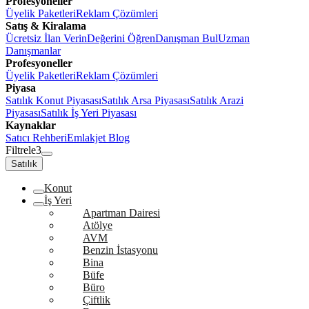
Profesyoneller
Üyelik Paketleri
Reklam Çözümleri
Satış & Kiralama
Ücretsiz İlan Verin
Değerini Öğren
Danışman Bul
Uzman
Danışmanlar
Profesyoneller
Üyelik Paketleri
Reklam Çözümleri
Piyasa
Satılık Konut Piyasası
Satılık Arsa Piyasası
Satılık Arazi
Piyasası
Satılık İş Yeri Piyasası
Kaynaklar
Satıcı Rehberi
Emlakjet Blog
Filtrele
3
Satılık
Konut
İş Yeri
Apartman Dairesi
Atölye
AVM
Benzin İstasyonu
Bina
Büfe
Büro
Çiftlik