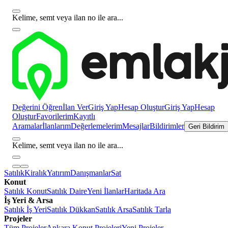
Kelime, semt veya ilan no ile ara...
Değerini Öğren
İlan Ver
Giriş Yap
Hesap Oluştur
Giriş Yap
Hesap
Oluştur
Favorilerim
Kayıtlı
Aramalar
İlanlarım
Değerlemelerim
Mesajlar
Bildirimler
Geri Bildirim
Kelime, semt veya ilan no ile ara...
Satılık
Kiralık
Yatırım
Danışmanlar
Sat
Konut
Satılık Konut
Satılık Daire
Yeni İlanlar
Haritada Ara
İş Yeri & Arsa
Satılık İş Yeri
Satılık Dükkan
Satılık Arsa
Satılık Tarla
Projeler
Tüm Projeler
Ankara Konut Projeleri
Yeni Projeler