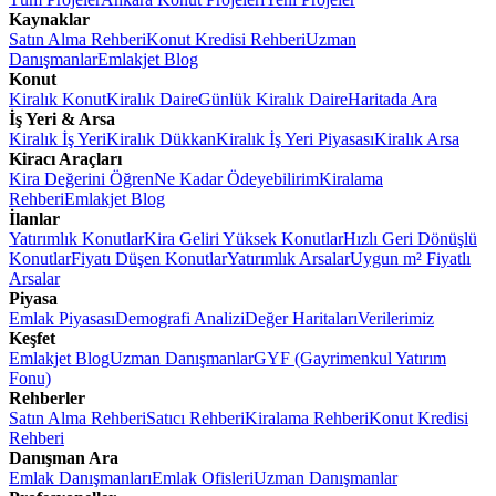
Kaynaklar
Satın Alma Rehberi
Konut Kredisi Rehberi
Uzman
Danışmanlar
Emlakjet Blog
Konut
Kiralık Konut
Kiralık Daire
Günlük Kiralık Daire
Haritada Ara
İş Yeri & Arsa
Kiralık İş Yeri
Kiralık Dükkan
Kiralık İş Yeri Piyasası
Kiralık Arsa
Kiracı Araçları
Kira Değerini Öğren
Ne Kadar Ödeyebilirim
Kiralama
Rehberi
Emlakjet Blog
İlanlar
Yatırımlık Konutlar
Kira Geliri Yüksek Konutlar
Hızlı Geri Dönüşlü
Konutlar
Fiyatı Düşen Konutlar
Yatırımlık Arsalar
Uygun m² Fiyatlı
Arsalar
Piyasa
Emlak Piyasası
Demografi Analizi
Değer Haritaları
Verilerimiz
Keşfet
Emlakjet Blog
Uzman Danışmanlar
GYF (Gayrimenkul Yatırım
Fonu)
Rehberler
Satın Alma Rehberi
Satıcı Rehberi
Kiralama Rehberi
Konut Kredisi
Rehberi
Danışman Ara
Emlak Danışmanları
Emlak Ofisleri
Uzman Danışmanlar