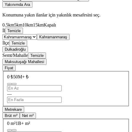
Yakınımda Ara
Konumuna yakın ilanlar için yakınlık mesafesini seç.
0.5km
5km
10km
15km
Kapalı
İl
Temizle
Kahramanmaraş
İlçe
Temizle
Dulkadiroğlu
Semt/Mahalle
Temizle
Maksutuşağı Mahallesi
Fiyat
0 ₺
50M+ ₺
—
Metrekare
Brüt m²
Net m²
0 m²
1B+ m²