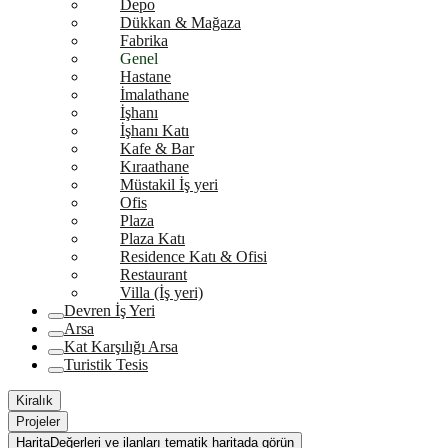
Depo
Dükkan & Mağaza
Fabrika
Genel
Hastane
İmalathane
İşhanı
İşhanı Katı
Kafe & Bar
Kıraathane
Müstakil İş yeri
Ofis
Plaza
Plaza Katı
Residence Katı & Ofisi
Restaurant
Villa (İş yeri)
Devren İş Yeri
Arsa
Kat Karşılığı Arsa
Turistik Tesis
Kiralık
Projeler
Harita
Değerleri ve ilanları tematik haritada görün