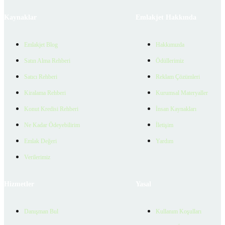
Kaynaklar
Emlakjet Hakkında
Emlakjet Blog
Hakkımızda
Satın Alma Rehberi
Ödüllerimiz
Satıcı Rehberi
Reklam Çözümleri
Kiralama Rehberi
Kurumsal Materyaller
Konut Kredisi Rehberi
İnsan Kaynakları
Ne Kadar Ödeyebilirim
İletişim
Emlak Değeri
Yardım
Verilerimiz
Hizmetler
Yasal
Danışman Bul
Kullanım Koşulları