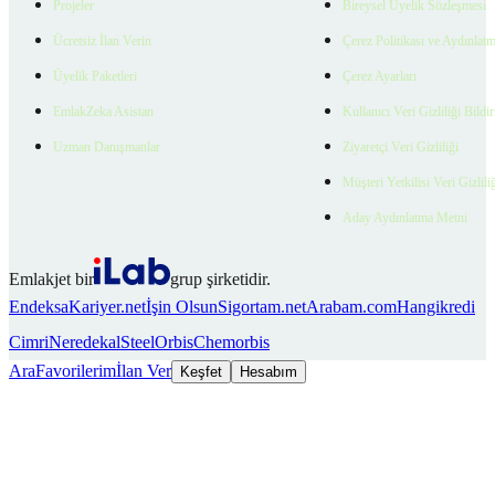
Projeler
Bireysel Üyelik Sözleşmesi
Ücretsiz İlan Verin
Çerez Politikası ve Aydınlat
Üyelik Paketleri
Çerez Ayarları
EmlakZeka Asistan
Kullanıcı Veri Gizliliği Bildi
Uzman Danışmanlar
Ziyaretçi Veri Gizliliği
Müşteri Yetkilisi Veri Gizlili
Aday Aydınlatma Metni
Emlakjet bir
grup şirketidir.
Endeksa
Kariyer.net
İşin Olsun
Sigortam.net
Arabam.com
Hangikredi
Cimri
Neredekal
SteelOrbis
Chemorbis
Ara
Favorilerim
İlan Ver
Keşfet
Hesabım