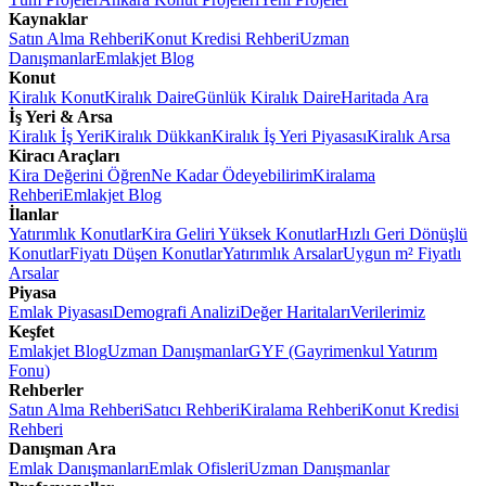
Kaynaklar
Satın Alma Rehberi
Konut Kredisi Rehberi
Uzman
Danışmanlar
Emlakjet Blog
Konut
Kiralık Konut
Kiralık Daire
Günlük Kiralık Daire
Haritada Ara
İş Yeri & Arsa
Kiralık İş Yeri
Kiralık Dükkan
Kiralık İş Yeri Piyasası
Kiralık Arsa
Kiracı Araçları
Kira Değerini Öğren
Ne Kadar Ödeyebilirim
Kiralama
Rehberi
Emlakjet Blog
İlanlar
Yatırımlık Konutlar
Kira Geliri Yüksek Konutlar
Hızlı Geri Dönüşlü
Konutlar
Fiyatı Düşen Konutlar
Yatırımlık Arsalar
Uygun m² Fiyatlı
Arsalar
Piyasa
Emlak Piyasası
Demografi Analizi
Değer Haritaları
Verilerimiz
Keşfet
Emlakjet Blog
Uzman Danışmanlar
GYF (Gayrimenkul Yatırım
Fonu)
Rehberler
Satın Alma Rehberi
Satıcı Rehberi
Kiralama Rehberi
Konut Kredisi
Rehberi
Danışman Ara
Emlak Danışmanları
Emlak Ofisleri
Uzman Danışmanlar