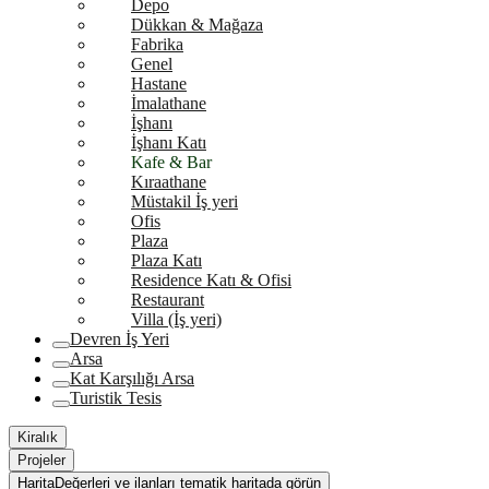
Depo
Dükkan & Mağaza
Fabrika
Genel
Hastane
İmalathane
İşhanı
İşhanı Katı
Kafe & Bar
Kıraathane
Müstakil İş yeri
Ofis
Plaza
Plaza Katı
Residence Katı & Ofisi
Restaurant
Villa (İş yeri)
Devren İş Yeri
Arsa
Kat Karşılığı Arsa
Turistik Tesis
Kiralık
Projeler
Harita
Değerleri ve ilanları tematik haritada görün