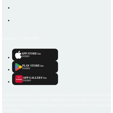
Emlakjet © 2006-2026
APP STORE
'dan
İNDİRİN
PLAY STORE
'dan
İNDİRİN
APP GALLERY
'den
İNDİRİN
Emlakjet.com internet sitesi ve Emlakjet mobil uygulamalarında kullanıcılar tarafından sağlana
ilan, bilgi, içerik ve görselin gerçekliği, orijinalliği, güvenilirliği ve doğruluğuna ilişkin soru
içerikleri giren kullanıcıya ait olup, Emlakjet'in bu hususlarla ilgili herhangi bir sorumluluğu
bulunmamaktadır.