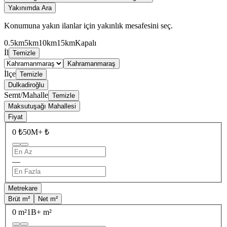
Yakınımda Ara
Konumuna yakın ilanlar için yakınlık mesafesini seç.
0.5km
5km
10km
15km
Kapalı
İl
Temizle
Kahramanmaraş
İlçe
Temizle
Dulkadiroğlu
Semt/Mahalle
Temizle
Maksutuşağı Mahallesi
Fiyat
0 ₺
50M+ ₺
—
Metrekare
Brüt m²
Net m²
0 m²
1B+ m²