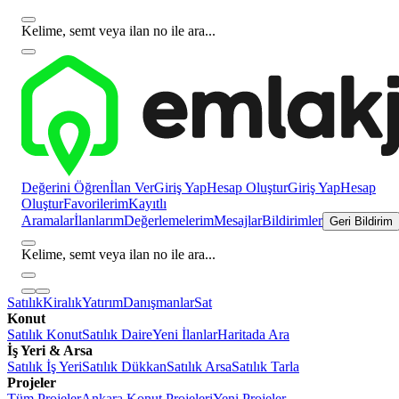
Kelime, semt veya ilan no ile ara...
Değerini Öğren
İlan Ver
Giriş Yap
Hesap Oluştur
Giriş Yap
Hesap
Oluştur
Favorilerim
Kayıtlı
Aramalar
İlanlarım
Değerlemelerim
Mesajlar
Bildirimler
Geri Bildirim
Kelime, semt veya ilan no ile ara...
Satılık
Kiralık
Yatırım
Danışmanlar
Sat
Konut
Satılık Konut
Satılık Daire
Yeni İlanlar
Haritada Ara
İş Yeri & Arsa
Satılık İş Yeri
Satılık Dükkan
Satılık Arsa
Satılık Tarla
Projeler
Tüm Projeler
Ankara Konut Projeleri
Yeni Projeler