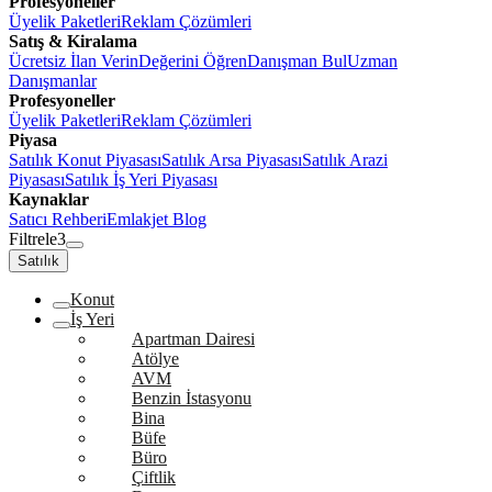
Profesyoneller
Üyelik Paketleri
Reklam Çözümleri
Satış & Kiralama
Ücretsiz İlan Verin
Değerini Öğren
Danışman Bul
Uzman
Danışmanlar
Profesyoneller
Üyelik Paketleri
Reklam Çözümleri
Piyasa
Satılık Konut Piyasası
Satılık Arsa Piyasası
Satılık Arazi
Piyasası
Satılık İş Yeri Piyasası
Kaynaklar
Satıcı Rehberi
Emlakjet Blog
Filtrele
3
Satılık
Konut
İş Yeri
Apartman Dairesi
Atölye
AVM
Benzin İstasyonu
Bina
Büfe
Büro
Çiftlik