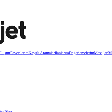
luştur
Favorilerim
Kayıtlı Aramalar
İlanlarım
Değerlemelerim
Mesajlar
Bi
et Blog