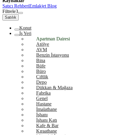
Kaynaklar
Satıcı Rehberi
Emlakjet Blog
Filtrele
3
Satılık
Konut
İş Yeri
Apartman Dairesi
Atölye
AVM
Benzin İstasyonu
Bina
Büfe
Büro
Çiftlik
Depo
Dükkan & Mağaza
Fabrika
Genel
Hastane
İmalathane
İşhanı
İşhanı Katı
Kafe & Bar
Kıraathane