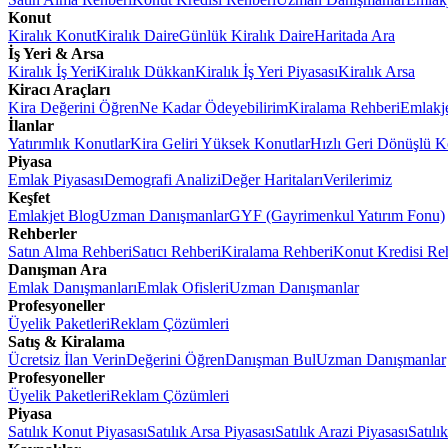
Konut
Kiralık Konut
Kiralık Daire
Günlük Kiralık Daire
Haritada Ara
İş Yeri & Arsa
Kiralık İş Yeri
Kiralık Dükkan
Kiralık İş Yeri Piyasası
Kiralık Arsa
Kiracı Araçları
Kira Değerini Öğren
Ne Kadar Ödeyebilirim
Kiralama Rehberi
Emlakj
İlanlar
Yatırımlık Konutlar
Kira Geliri Yüksek Konutlar
Hızlı Geri Dönüşlü K
Piyasa
Emlak Piyasası
Demografi Analizi
Değer Haritaları
Verilerimiz
Keşfet
Emlakjet Blog
Uzman Danışmanlar
GYF (Gayrimenkul Yatırım Fonu)
Rehberler
Satın Alma Rehberi
Satıcı Rehberi
Kiralama Rehberi
Konut Kredisi Re
Danışman Ara
Emlak Danışmanları
Emlak Ofisleri
Uzman Danışmanlar
Profesyoneller
Üyelik Paketleri
Reklam Çözümleri
Satış & Kiralama
Ücretsiz İlan Verin
Değerini Öğren
Danışman Bul
Uzman Danışmanlar
Profesyoneller
Üyelik Paketleri
Reklam Çözümleri
Piyasa
Satılık Konut Piyasası
Satılık Arsa Piyasası
Satılık Arazi Piyasası
Satılı