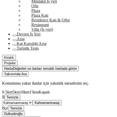
Müstakil İş yeri
Ofis
Plaza
Plaza Katı
Residence Katı & Ofisi
Restaurant
Villa (İş yeri)
Devren İş Yeri
Arsa
Kat Karşılığı Arsa
Turistik Tesis
Kiralık
Projeler
Harita
Değerleri ve ilanları tematik haritada görün
Yakınımda Ara
Konumuna yakın ilanlar için yakınlık mesafesini seç.
0.5km
5km
10km
15km
Kapalı
İl
Temizle
Kahramanmaraş
İlçe
Temizle
Dulkadiroğlu