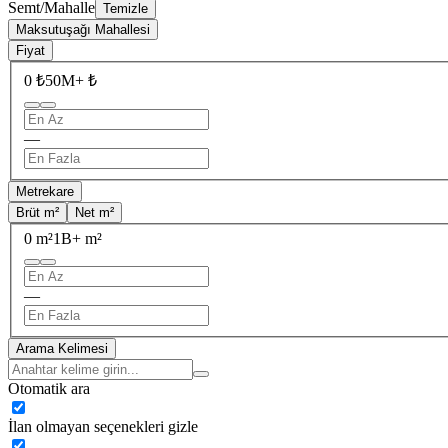
Semt/Mahalle
Temizle
Maksutuşağı Mahallesi
Fiyat
0 ₺
50M+ ₺
—
Metrekare
Brüt m²
Net m²
0 m²
1B+ m²
—
Arama Kelimesi
Otomatik ara
İlan olmayan seçenekleri gizle