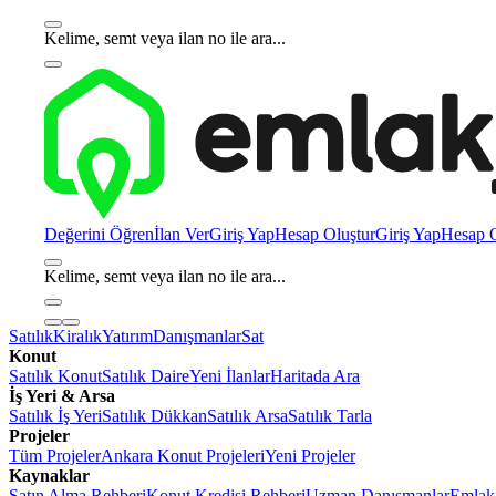
Kelime, semt veya ilan no ile ara...
Değerini Öğren
İlan Ver
Giriş Yap
Hesap Oluştur
Giriş Yap
Hesap O
Kelime, semt veya ilan no ile ara...
Satılık
Kiralık
Yatırım
Danışmanlar
Sat
Konut
Satılık Konut
Satılık Daire
Yeni İlanlar
Haritada Ara
İş Yeri & Arsa
Satılık İş Yeri
Satılık Dükkan
Satılık Arsa
Satılık Tarla
Projeler
Tüm Projeler
Ankara Konut Projeleri
Yeni Projeler
Kaynaklar
Satın Alma Rehberi
Konut Kredisi Rehberi
Uzman Danışmanlar
Emlakj