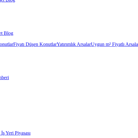
et Blog
onutlar
Fiyatı Düşen Konutlar
Yatırımlık Arsalar
Uygun m² Fiyatlı Arsala
hberi
k İş Yeri Piyasası