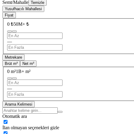
Semt/Mahalle
Temizle
Yusufhacılı Mahallesi
Fiyat
0 ₺
50M+ ₺
—
Metrekare
Brüt m²
Net m²
0 m²
1B+ m²
—
Arama Kelimesi
Otomatik ara
İlan olmayan seçenekleri gizle