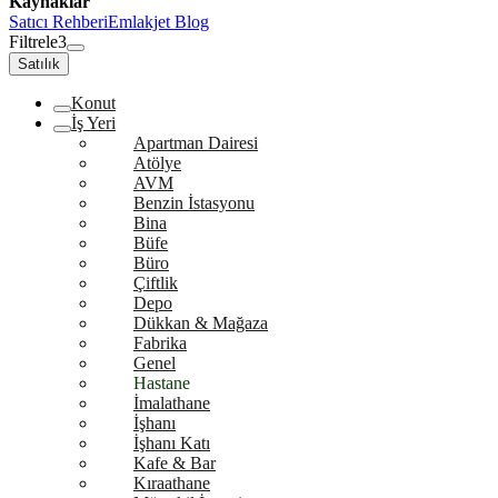
Kaynaklar
Satıcı Rehberi
Emlakjet Blog
Filtrele
3
Satılık
Konut
İş Yeri
Apartman Dairesi
Atölye
AVM
Benzin İstasyonu
Bina
Büfe
Büro
Çiftlik
Depo
Dükkan & Mağaza
Fabrika
Genel
Hastane
İmalathane
İşhanı
İşhanı Katı
Kafe & Bar
Kıraathane