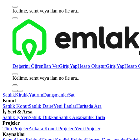
Kelime, semt veya ilan no ile ara...
Değerini Öğren
İlan Ver
Giriş Yap
Hesap Oluştur
Giriş Yap
Hesap O
Kelime, semt veya ilan no ile ara...
Satılık
Kiralık
Yatırım
Danışmanlar
Sat
Konut
Satılık Konut
Satılık Daire
Yeni İlanlar
Haritada Ara
İş Yeri & Arsa
Satılık İş Yeri
Satılık Dükkan
Satılık Arsa
Satılık Tarla
Projeler
Tüm Projeler
Ankara Konut Projeleri
Yeni Projeler
Kaynaklar
Satın Alma Rehberi
Konut Kredisi Rehberi
Uzman Danışmanlar
Emlakj