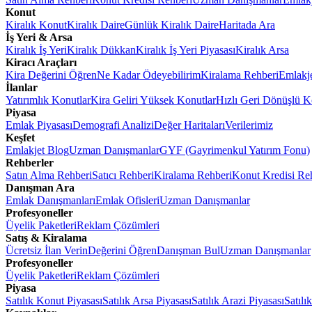
Konut
Kiralık Konut
Kiralık Daire
Günlük Kiralık Daire
Haritada Ara
İş Yeri & Arsa
Kiralık İş Yeri
Kiralık Dükkan
Kiralık İş Yeri Piyasası
Kiralık Arsa
Kiracı Araçları
Kira Değerini Öğren
Ne Kadar Ödeyebilirim
Kiralama Rehberi
Emlakj
İlanlar
Yatırımlık Konutlar
Kira Geliri Yüksek Konutlar
Hızlı Geri Dönüşlü K
Piyasa
Emlak Piyasası
Demografi Analizi
Değer Haritaları
Verilerimiz
Keşfet
Emlakjet Blog
Uzman Danışmanlar
GYF (Gayrimenkul Yatırım Fonu)
Rehberler
Satın Alma Rehberi
Satıcı Rehberi
Kiralama Rehberi
Konut Kredisi Re
Danışman Ara
Emlak Danışmanları
Emlak Ofisleri
Uzman Danışmanlar
Profesyoneller
Üyelik Paketleri
Reklam Çözümleri
Satış & Kiralama
Ücretsiz İlan Verin
Değerini Öğren
Danışman Bul
Uzman Danışmanlar
Profesyoneller
Üyelik Paketleri
Reklam Çözümleri
Piyasa
Satılık Konut Piyasası
Satılık Arsa Piyasası
Satılık Arazi Piyasası
Satılı