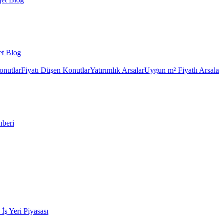
et Blog
onutlar
Fiyatı Düşen Konutlar
Yatırımlık Arsalar
Uygun m² Fiyatlı Arsala
hberi
k İş Yeri Piyasası