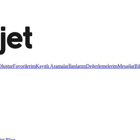
luştur
Favorilerim
Kayıtlı Aramalar
İlanlarım
Değerlemelerim
Mesajlar
Bi
et Blog