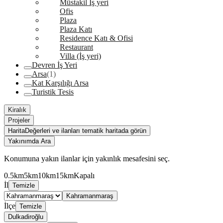
Müstakil İş yeri
Ofis
Plaza
Plaza Katı
Residence Katı & Ofisi
Restaurant
Villa (İş yeri)
Devren İş Yeri
Arsa
(1)
Kat Karşılığı Arsa
Turistik Tesis
Kiralık
Projeler
Harita
Değerleri ve ilanları tematik haritada görün
Yakınımda Ara
Konumuna yakın ilanlar için yakınlık mesafesini seç.
0.5km
5km
10km
15km
Kapalı
İl
Temizle
Kahramanmaraş
İlçe
Temizle
Dulkadiroğlu