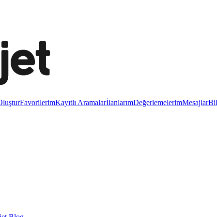
luştur
Favorilerim
Kayıtlı Aramalar
İlanlarım
Değerlemelerim
Mesajlar
Bi
et Blog