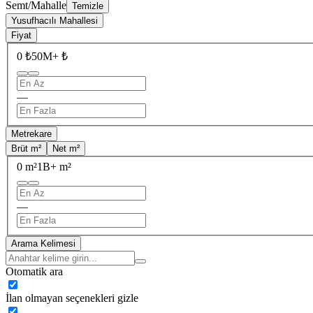
Semt/Mahalle
Temizle
Yusufhacılı Mahallesi
Fiyat
0 ₺
50M+ ₺
—
Metrekare
Brüt m²
Net m²
0 m²
1B+ m²
—
Arama Kelimesi
Otomatik ara
İlan olmayan seçenekleri gizle