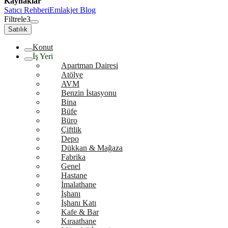
Kaynaklar
Satıcı Rehberi
Emlakjet Blog
Filtrele
3
Satılık
Konut
İş Yeri
Apartman Dairesi
Atölye
AVM
Benzin İstasyonu
Bina
Büfe
Büro
Çiftlik
Depo
Dükkan & Mağaza
Fabrika
Genel
Hastane
İmalathane
İşhanı
İşhanı Katı
Kafe & Bar
Kıraathane