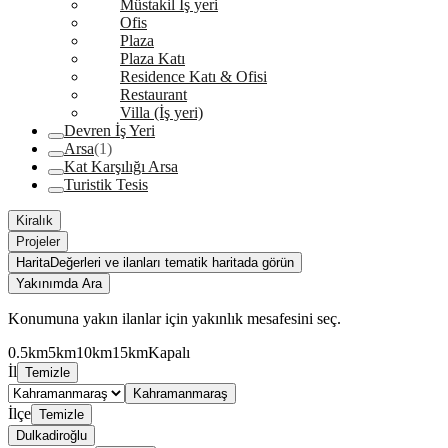
Müstakil İş yeri
Ofis
Plaza
Plaza Katı
Residence Katı & Ofisi
Restaurant
Villa (İş yeri)
Devren İş Yeri
Arsa
(1)
Kat Karşılığı Arsa
Turistik Tesis
Kiralık
Projeler
Harita
Değerleri ve ilanları tematik haritada görün
Yakınımda Ara
Konumuna yakın ilanlar için yakınlık mesafesini seç.
0.5km
5km
10km
15km
Kapalı
İl
Temizle
Kahramanmaraş
İlçe
Temizle
Dulkadiroğlu