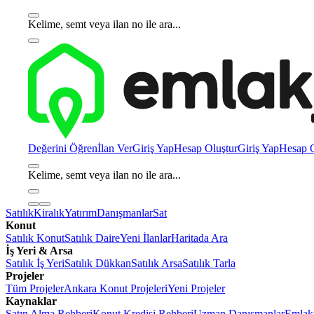
Kelime, semt veya ilan no ile ara...
Değerini Öğren
İlan Ver
Giriş Yap
Hesap Oluştur
Giriş Yap
Hesap O
Kelime, semt veya ilan no ile ara...
Satılık
Kiralık
Yatırım
Danışmanlar
Sat
Konut
Satılık Konut
Satılık Daire
Yeni İlanlar
Haritada Ara
İş Yeri & Arsa
Satılık İş Yeri
Satılık Dükkan
Satılık Arsa
Satılık Tarla
Projeler
Tüm Projeler
Ankara Konut Projeleri
Yeni Projeler
Kaynaklar
Satın Alma Rehberi
Konut Kredisi Rehberi
Uzman Danışmanlar
Emlakj