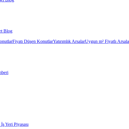
et Blog
onutlar
Fiyatı Düşen Konutlar
Yatırımlık Arsalar
Uygun m² Fiyatlı Arsala
hberi
k İş Yeri Piyasası