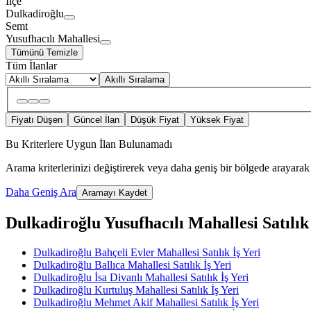
İlçe
Dulkadiroğlu
Semt
Yusufhacılı Mahallesi
Tümünü Temizle
Tüm İlanlar
Akıllı Sıralama
Fiyatı Düşen
Güncel İlan
Düşük Fiyat
Yüksek Fiyat
Bu Kriterlere Uygun İlan Bulunamadı
Arama kriterlerinizi değiştirerek veya daha geniş bir bölgede arayarak 
Daha Geniş Ara
Aramayı Kaydet
Dulkadiroğlu Yusufhacılı Mahallesi Satılık İ
Dulkadiroğlu Bahçeli Evler Mahallesi Satılık İş Yeri
Dulkadiroğlu Ballıca Mahallesi Satılık İş Yeri
Dulkadiroğlu İsa Divanlı Mahallesi Satılık İş Yeri
Dulkadiroğlu Kurtuluş Mahallesi Satılık İş Yeri
Dulkadiroğlu Mehmet Akif Mahallesi Satılık İş Yeri