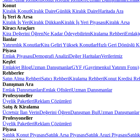
Konut
Kiralık Konut
Kiralık Daire
Günlük Kiralık Daire
Haritada Ara
İş Yeri & Arsa
Kiralık İş Yeri
Kiralık Dükkan
Kiralık İş Yeri Piyasası
Kiralık Arsa
Kiracı Araçları
Kira Değerini Öğren
Ne Kadar Ödeyebilirim
Kiralama Rehberi
Emlakj
İlanlar
Yatırımlık Konutlar
Kira Geliri Yüksek Konutlar
Hızlı Geri Dönüşlü K
Piyasa
Emlak Piyasası
Demografi Analizi
Değer Haritaları
Verilerimiz
Keşfet
Emlakjet Blog
Uzman Danışmanlar
GYF (Gayrimenkul Yatırım Fonu)
Rehberler
Satın Alma Rehberi
Satıcı Rehberi
Kiralama Rehberi
Konut Kredisi Re
Danışman Ara
Emlak Danışmanları
Emlak Ofisleri
Uzman Danışmanlar
Profesyoneller
Üyelik Paketleri
Reklam Çözümleri
Satış & Kiralama
Ücretsiz İlan Verin
Değerini Öğren
Danışman Bul
Uzman Danışmanlar
Profesyoneller
Üyelik Paketleri
Reklam Çözümleri
Piyasa
Satılık Konut Piyasası
Satılık Arsa Piyasası
Satılık Arazi Piyasası
Satılı