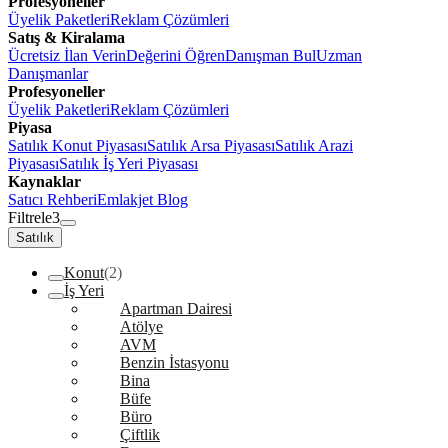
Profesyoneller
Üyelik Paketleri
Reklam Çözümleri
Satış & Kiralama
Ücretsiz İlan Verin
Değerini Öğren
Danışman Bul
Uzman
Danışmanlar
Profesyoneller
Üyelik Paketleri
Reklam Çözümleri
Piyasa
Satılık Konut Piyasası
Satılık Arsa Piyasası
Satılık Arazi
Piyasası
Satılık İş Yeri Piyasası
Kaynaklar
Satıcı Rehberi
Emlakjet Blog
Filtrele
3
Satılık
Konut
(2)
İş Yeri
Apartman Dairesi
Atölye
AVM
Benzin İstasyonu
Bina
Büfe
Büro
Çiftlik