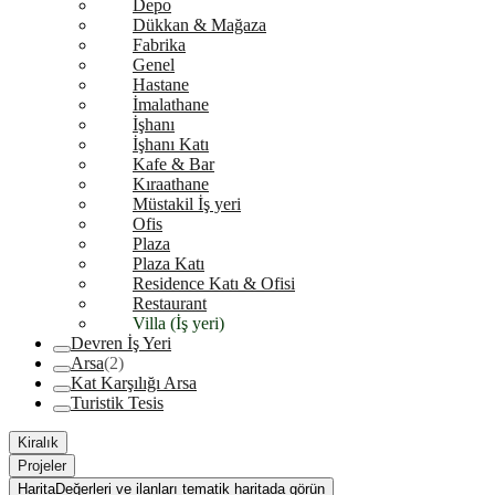
Depo
Dükkan & Mağaza
Fabrika
Genel
Hastane
İmalathane
İşhanı
İşhanı Katı
Kafe & Bar
Kıraathane
Müstakil İş yeri
Ofis
Plaza
Plaza Katı
Residence Katı & Ofisi
Restaurant
Villa (İş yeri)
Devren İş Yeri
Arsa
(2)
Kat Karşılığı Arsa
Turistik Tesis
Kiralık
Projeler
Harita
Değerleri ve ilanları tematik haritada görün