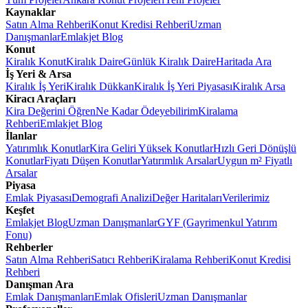
Kaynaklar
Satın Alma Rehberi
Konut Kredisi Rehberi
Uzman
Danışmanlar
Emlakjet Blog
Konut
Kiralık Konut
Kiralık Daire
Günlük Kiralık Daire
Haritada Ara
İş Yeri & Arsa
Kiralık İş Yeri
Kiralık Dükkan
Kiralık İş Yeri Piyasası
Kiralık Arsa
Kiracı Araçları
Kira Değerini Öğren
Ne Kadar Ödeyebilirim
Kiralama
Rehberi
Emlakjet Blog
İlanlar
Yatırımlık Konutlar
Kira Geliri Yüksek Konutlar
Hızlı Geri Dönüşlü
Konutlar
Fiyatı Düşen Konutlar
Yatırımlık Arsalar
Uygun m² Fiyatlı
Arsalar
Piyasa
Emlak Piyasası
Demografi Analizi
Değer Haritaları
Verilerimiz
Keşfet
Emlakjet Blog
Uzman Danışmanlar
GYF (Gayrimenkul Yatırım
Fonu)
Rehberler
Satın Alma Rehberi
Satıcı Rehberi
Kiralama Rehberi
Konut Kredisi
Rehberi
Danışman Ara
Emlak Danışmanları
Emlak Ofisleri
Uzman Danışmanlar