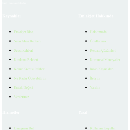
bulunmamaktadır.
Kaynaklar
Emlakjet Hakkında
Emlakjet Blog
Hakkımızda
Satın Alma Rehberi
Ödüllerimiz
Satıcı Rehberi
Reklam Çözümleri
Kiralama Rehberi
Kurumsal Materyaller
Konut Kredisi Rehberi
İnsan Kaynakları
Ne Kadar Ödeyebilirim
İletişim
Emlak Değeri
Yardım
Verilerimiz
Hizmetler
Yasal
Danışman Bul
Kullanım Koşulları