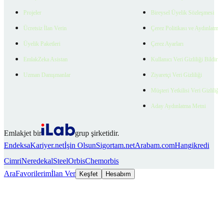
Projeler
Bireysel Üyelik Sözleşmesi
Ücretsiz İlan Verin
Çerez Politikası ve Aydınlat
Üyelik Paketleri
Çerez Ayarları
EmlakZeka Asistan
Kullanıcı Veri Gizliliği Bildi
Uzman Danışmanlar
Ziyaretçi Veri Gizliliği
Müşteri Yetkilisi Veri Gizlili
Aday Aydınlatma Metni
Emlakjet bir
grup şirketidir.
Endeksa
Kariyer.net
İşin Olsun
Sigortam.net
Arabam.com
Hangikredi
Cimri
Neredekal
SteelOrbis
Chemorbis
Ara
Favorilerim
İlan Ver
Keşfet
Hesabım