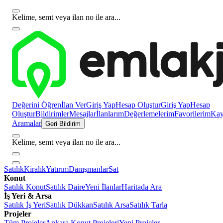
Kelime, semt veya ilan no ile ara...
Değerini Öğren
İlan Ver
Giriş Yap
Hesap Oluştur
Giriş Yap
Hesap
Oluştur
Bildirimler
Mesajlar
İlanlarım
Değerlemelerim
Favorilerim
Kayı
Aramalar
Geri Bildirim
Kelime, semt veya ilan no ile ara...
Satılık
Kiralık
Yatırım
Danışmanlar
Sat
Konut
Satılık Konut
Satılık Daire
Yeni İlanlar
Haritada Ara
İş Yeri & Arsa
Satılık İş Yeri
Satılık Dükkan
Satılık Arsa
Satılık Tarla
Projeler
Tüm Projeler
Ankara Konut Projeleri
Yeni Projeler