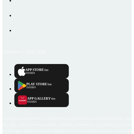
Emlakjet © 2006-2026
APP STORE
'dan
İNDİRİN
PLAY STORE
'dan
İNDİRİN
APP GALLERY
'den
İNDİRİN
Emlakjet.com internet sitesi ve Emlakjet mobil uygulamalarında kullanıcılar tarafından sağlana
ilan, bilgi, içerik ve görselin gerçekliği, orijinalliği, güvenilirliği ve doğruluğuna ilişkin soru
içerikleri giren kullanıcıya ait olup, Emlakjet'in bu hususlarla ilgili herhangi bir sorumluluğu