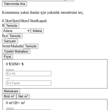
Yakınımda Ara
Konumuna yakın ilanlar için yakınlık mesafesini seç.
0.5km
5km
10km
15km
Kapalı
İl
Temizle
Adana
İlçe
Temizle
Sarıçam
Semt/Mahalle
Temizle
Yürekli Mahallesi
Fiyat
0 ₺
50M+ ₺
—
Metrekare
Brüt m²
Net m²
0 m²
1B+ m²