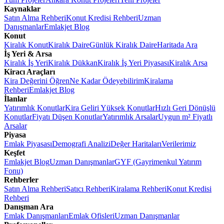
Kaynaklar
Satın Alma Rehberi
Konut Kredisi Rehberi
Uzman
Danışmanlar
Emlakjet Blog
Konut
Kiralık Konut
Kiralık Daire
Günlük Kiralık Daire
Haritada Ara
İş Yeri & Arsa
Kiralık İş Yeri
Kiralık Dükkan
Kiralık İş Yeri Piyasası
Kiralık Arsa
Kiracı Araçları
Kira Değerini Öğren
Ne Kadar Ödeyebilirim
Kiralama
Rehberi
Emlakjet Blog
İlanlar
Yatırımlık Konutlar
Kira Geliri Yüksek Konutlar
Hızlı Geri Dönüşlü
Konutlar
Fiyatı Düşen Konutlar
Yatırımlık Arsalar
Uygun m² Fiyatlı
Arsalar
Piyasa
Emlak Piyasası
Demografi Analizi
Değer Haritaları
Verilerimiz
Keşfet
Emlakjet Blog
Uzman Danışmanlar
GYF (Gayrimenkul Yatırım
Fonu)
Rehberler
Satın Alma Rehberi
Satıcı Rehberi
Kiralama Rehberi
Konut Kredisi
Rehberi
Danışman Ara
Emlak Danışmanları
Emlak Ofisleri
Uzman Danışmanlar