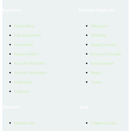
Kaynaklar
Emlakjet Hakkında
Emlakjet Blog
Hakkımızda
Satın Alma Rehberi
Ödüllerimiz
Satıcı Rehberi
Reklam Çözümleri
Kiralama Rehberi
Kurumsal Materyaller
Konut Kredisi Rehberi
İnsan Kaynakları
Ne Kadar Ödeyebilirim
İletişim
Emlak Değeri
Yardım
Verilerimiz
Hizmetler
Yasal
Danışman Bul
Kullanım Koşulları