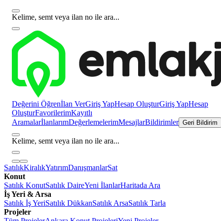
Kelime, semt veya ilan no ile ara...
Değerini Öğren
İlan Ver
Giriş Yap
Hesap Oluştur
Giriş Yap
Hesap
Oluştur
Favorilerim
Kayıtlı
Aramalar
İlanlarım
Değerlemelerim
Mesajlar
Bildirimler
Geri Bildirim
Kelime, semt veya ilan no ile ara...
Satılık
Kiralık
Yatırım
Danışmanlar
Sat
Konut
Satılık Konut
Satılık Daire
Yeni İlanlar
Haritada Ara
İş Yeri & Arsa
Satılık İş Yeri
Satılık Dükkan
Satılık Arsa
Satılık Tarla
Projeler
Tüm Projeler
Ankara Konut Projeleri
Yeni Projeler