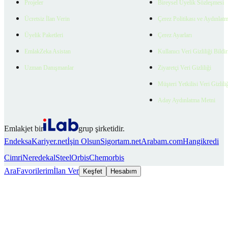
Projeler
Bireysel Üyelik Sözleşmesi
Ücretsiz İlan Verin
Çerez Politikası ve Aydınlat
Üyelik Paketleri
Çerez Ayarları
EmlakZeka Asistan
Kullanıcı Veri Gizliliği Bildi
Uzman Danışmanlar
Ziyaretçi Veri Gizliliği
Müşteri Yetkilisi Veri Gizlili
Aday Aydınlatma Metni
Emlakjet bir
grup şirketidir.
Endeksa
Kariyer.net
İşin Olsun
Sigortam.net
Arabam.com
Hangikredi
Cimri
Neredekal
SteelOrbis
Chemorbis
Ara
Favorilerim
İlan Ver
Keşfet
Hesabım