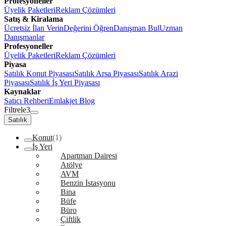
Profesyoneller
Üyelik Paketleri
Reklam Çözümleri
Satış & Kiralama
Ücretsiz İlan Verin
Değerini Öğren
Danışman Bul
Uzman
Danışmanlar
Profesyoneller
Üyelik Paketleri
Reklam Çözümleri
Piyasa
Satılık Konut Piyasası
Satılık Arsa Piyasası
Satılık Arazi
Piyasası
Satılık İş Yeri Piyasası
Kaynaklar
Satıcı Rehberi
Emlakjet Blog
Filtrele
3
Satılık
Konut
(1)
İş Yeri
Apartman Dairesi
Atölye
AVM
Benzin İstasyonu
Bina
Büfe
Büro
Çiftlik