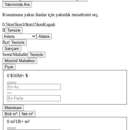
Yakınımda Ara
Konumuna yakın ilanlar için yakınlık mesafesini seç.
0.5km
5km
10km
15km
Kapalı
İl
Temizle
Adana
İlçe
Temizle
Sarıçam
Semt/Mahalle
Temizle
Müminli Mahallesi
Fiyat
0 ₺
50M+ ₺
—
Metrekare
Brüt m²
Net m²
0 m²
1B+ m²