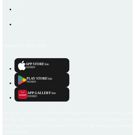
Emlakjet © 2006-2026
APP STORE
'dan
İNDİRİN
PLAY STORE
'dan
İNDİRİN
APP GALLERY
'den
İNDİRİN
Emlakjet.com internet sitesi ve Emlakjet mobil uygulamalarında kullanıcılar tarafından sağlana
ilan, bilgi, içerik ve görselin gerçekliği, orijinalliği, güvenilirliği ve doğruluğuna ilişkin soru
içerikleri giren kullanıcıya ait olup, Emlakjet'in bu hususlarla ilgili herhangi bir sorumluluğu
bulunmamaktadır.