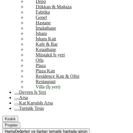
Depo
Dükkan & Mağaza
Fabrika
Genel
Hastane
İmalathane
İşhanı
İşhanı Katı
Kafe & Bar
Kıraathane
Müstakil İş yeri
Ofis
Plaza
Plaza Katı
Residence Katı & Ofisi
Restaurant
Villa (İş yeri)
Devren İş Yeri
Arsa
Kat Karşılığı Arsa
Turistik Tesis
Kiralık
Projeler
Harita
Değerleri ve ilanları tematik haritada görün