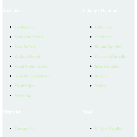
Kaynaklar
Emlakjet Hakkında
Emlakjet Blog
Hakkımızda
Satın Alma Rehberi
Ödüllerimiz
Satıcı Rehberi
Reklam Çözümleri
Kiralama Rehberi
Kurumsal Materyaller
Konut Kredisi Rehberi
İnsan Kaynakları
Ne Kadar Ödeyebilirim
İletişim
Emlak Değeri
Yardım
Verilerimiz
Hizmetler
Yasal
Danışman Bul
Kullanım Koşulları