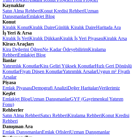
Kaynaklar
Satın Alma Rehberi
Konut Kredisi Rehberi
Uzman
Danışmanlar
Emlakjet Blog
Konut
Kiralık Konut
Kiralık Daire
Günlük Kiralık Daire
Haritada Ara
İş Yeri & Arsa
Kiralık İş Yeri
Kiralık Dükkan
Kiralık İş Yeri Piyasası
Kiralık Arsa
Kiracı Araçları
Kira Değerini Öğren
Ne Kadar Ödeyebilirim
Kiralama
Rehberi
Emlakjet Blog
İlanlar
Yatırımlık Konutlar
Kira Geliri Yüksek Konutlar
Hızlı Geri Dönüşlü
Konutlar
Fiyatı Düşen Konutlar
Yatırımlık Arsalar
Uygun m² Fiyatlı
Arsalar
Piyasa
Emlak Piyasası
Demografi Analizi
Değer Haritaları
Verilerimiz
Keşfet
Emlakjet Blog
Uzman Danışmanlar
GYF (Gayrimenkul Yatırım
Fonu)
Rehberler
Satın Alma Rehberi
Satıcı Rehberi
Kiralama Rehberi
Konut Kredisi
Rehberi
Danışman Ara
Emlak Danışmanları
Emlak Ofisleri
Uzman Danışmanlar