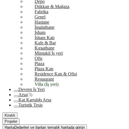
Depo
Dükkan & Mağaza
Fabrika
Genel
Hastane
İmalathane
İşhanı
İşhanı Katı
Kafe & Bar
Kıraathane
Müstakil İş yeri
Ofis
Plaza
Plaza Katı
Residence Katı & Ofisi
Restaurant
Villa (İş yeri)
Devren İş Yeri
Arsa
(3)
Kat Karşılığı Arsa
Turistik Tesis
Kiralık
Projeler
Harita
Değerleri ve ilanları tematik haritada görün