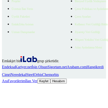
Projeler
Bireysel Üyelik Sözleşmesi
Ücretsiz İlan Verin
Çerez Politikası ve Aydınlat
Üyelik Paketleri
Çerez Ayarları
EmlakZeka Asistan
Kullanıcı Veri Gizliliği Bildi
Uzman Danışmanlar
Ziyaretçi Veri Gizliliği
Müşteri Yetkilisi Veri Gizlili
Aday Aydınlatma Metni
Emlakjet bir
grup şirketidir.
Endeksa
Kariyer.net
İşin Olsun
Sigortam.net
Arabam.com
Hangikredi
Cimri
Neredekal
SteelOrbis
Chemorbis
Ara
Favorilerim
İlan Ver
Keşfet
Hesabım