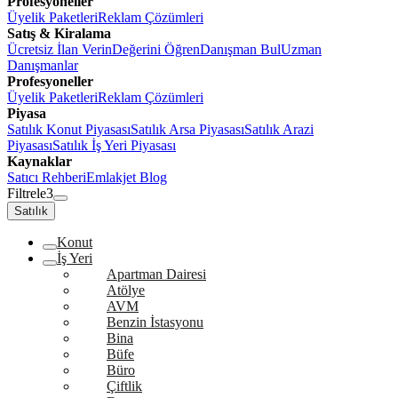
Profesyoneller
Üyelik Paketleri
Reklam Çözümleri
Satış & Kiralama
Ücretsiz İlan Verin
Değerini Öğren
Danışman Bul
Uzman
Danışmanlar
Profesyoneller
Üyelik Paketleri
Reklam Çözümleri
Piyasa
Satılık Konut Piyasası
Satılık Arsa Piyasası
Satılık Arazi
Piyasası
Satılık İş Yeri Piyasası
Kaynaklar
Satıcı Rehberi
Emlakjet Blog
Filtrele
3
Satılık
Konut
İş Yeri
Apartman Dairesi
Atölye
AVM
Benzin İstasyonu
Bina
Büfe
Büro
Çiftlik