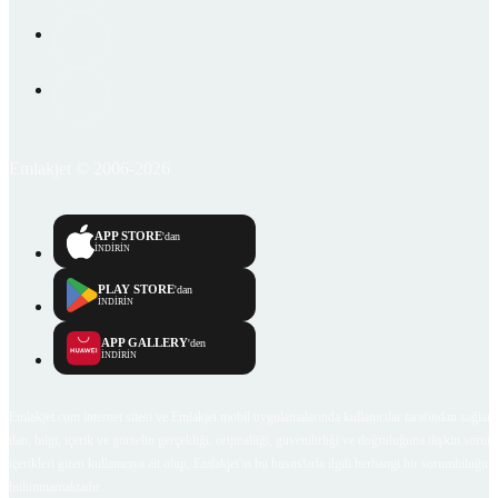
Emlakjet © 2006-2026
APP STORE
'dan
İNDİRİN
PLAY STORE
'dan
İNDİRİN
APP GALLERY
'den
İNDİRİN
Emlakjet.com internet sitesi ve Emlakjet mobil uygulamalarında kullanıcılar tarafından sağlana
ilan, bilgi, içerik ve görselin gerçekliği, orijinalliği, güvenilirliği ve doğruluğuna ilişkin soru
içerikleri giren kullanıcıya ait olup, Emlakjet'in bu hususlarla ilgili herhangi bir sorumluluğu
bulunmamaktadır.