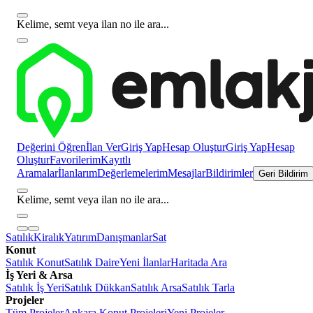
Kelime, semt veya ilan no ile ara...
Değerini Öğren
İlan Ver
Giriş Yap
Hesap Oluştur
Giriş Yap
Hesap
Oluştur
Favorilerim
Kayıtlı
Aramalar
İlanlarım
Değerlemelerim
Mesajlar
Bildirimler
Geri Bildirim
Kelime, semt veya ilan no ile ara...
Satılık
Kiralık
Yatırım
Danışmanlar
Sat
Konut
Satılık Konut
Satılık Daire
Yeni İlanlar
Haritada Ara
İş Yeri & Arsa
Satılık İş Yeri
Satılık Dükkan
Satılık Arsa
Satılık Tarla
Projeler
Tüm Projeler
Ankara Konut Projeleri
Yeni Projeler