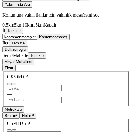
Yakınımda Ara
Konumuna yakın ilanlar için yakınlık mesafesini seç.
0.5km
5km
10km
15km
Kapalı
İl
Temizle
Kahramanmaraş
İlçe
Temizle
Dulkadiroğlu
Semt/Mahalle
Temizle
Akyar Mahallesi
Fiyat
0 ₺
50M+ ₺
—
Metrekare
Brüt m²
Net m²
0 m²
1B+ m²