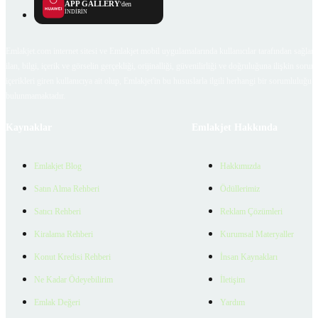
APP GALLERY
'den
İNDİRİN
Emlakjet.com internet sitesi ve Emlakjet mobil uygulamalarında kullanıcılar tarafından sağlana
ilan, bilgi, içerik ve görselin gerçekliği, orijinalliği, güvenilirliği ve doğruluğuna ilişkin soru
içerikleri giren kullanıcıya ait olup, Emlakjet'in bu hususlarla ilgili herhangi bir sorumluluğu
bulunmamaktadır.
Kaynaklar
Emlakjet Hakkında
Emlakjet Blog
Hakkımızda
Satın Alma Rehberi
Ödüllerimiz
Satıcı Rehberi
Reklam Çözümleri
Kiralama Rehberi
Kurumsal Materyaller
Konut Kredisi Rehberi
İnsan Kaynakları
Ne Kadar Ödeyebilirim
İletişim
Emlak Değeri
Yardım