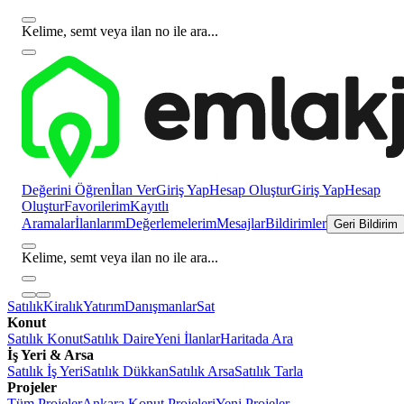
Kelime, semt veya ilan no ile ara...
Değerini Öğren
İlan Ver
Giriş Yap
Hesap Oluştur
Giriş Yap
Hesap
Oluştur
Favorilerim
Kayıtlı
Aramalar
İlanlarım
Değerlemelerim
Mesajlar
Bildirimler
Geri Bildirim
Kelime, semt veya ilan no ile ara...
Satılık
Kiralık
Yatırım
Danışmanlar
Sat
Konut
Satılık Konut
Satılık Daire
Yeni İlanlar
Haritada Ara
İş Yeri & Arsa
Satılık İş Yeri
Satılık Dükkan
Satılık Arsa
Satılık Tarla
Projeler
Tüm Projeler
Ankara Konut Projeleri
Yeni Projeler