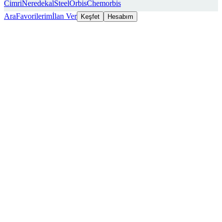
Cimri
Neredekal
SteelOrbis
Chemorbis
Ara
Favorilerim
İlan Ver
Keşfet
Hesabım