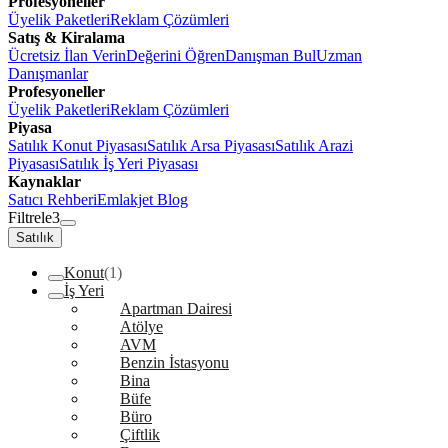
Profesyoneller
Üyelik Paketleri
Reklam Çözümleri
Satış & Kiralama
Ücretsiz İlan Verin
Değerini Öğren
Danışman Bul
Uzman
Danışmanlar
Profesyoneller
Üyelik Paketleri
Reklam Çözümleri
Piyasa
Satılık Konut Piyasası
Satılık Arsa Piyasası
Satılık Arazi
Piyasası
Satılık İş Yeri Piyasası
Kaynaklar
Satıcı Rehberi
Emlakjet Blog
Filtrele
3
Satılık
Konut
(1)
İş Yeri
Apartman Dairesi
Atölye
AVM
Benzin İstasyonu
Bina
Büfe
Büro
Çiftlik