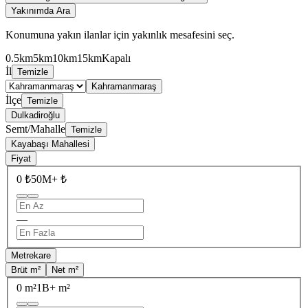
Yakınımda Ara
Konumuna yakın ilanlar için yakınlık mesafesini seç.
0.5km
5km
10km
15km
Kapalı
İl
Temizle
Kahramanmaraş
İlçe
Temizle
Dulkadiroğlu
Semt/Mahalle
Temizle
Kayabaşı Mahallesi
Fiyat
0 ₺
50M+ ₺
—
Metrekare
Brüt m²
Net m²
0 m²
1B+ m²