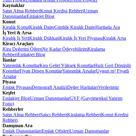
Kaynaklar
Satın Alma Rehberi
Konut Kredisi Rehberi
Uzman
Danışmanlar
Emlakjet Blog
Konut
Kiralık Konut
Kiralık Daire
Günlük Kiralık Daire
Haritada Ara
İş Yeri & Arsa
Kiralık İş Yeri
Kiralık Dükkan
Kiralık İş Yeri Piyasası
Kiralık Arsa
Kiracı Araçları
Kira Değerini Öğren
Ne Kadar Ödeyebilirim
Kiralama
Rehberi
Emlakjet Blog
İlanlar
Yatırımlık Konutlar
Kira Geliri Yüksek Konutlar
Hızlı Geri Dönüşlü
Konutlar
Fiyatı Düşen Konutlar
Yatırımlık Arsalar
Uygun m² Fiyatlı
Arsalar
Piyasa
Emlak Piyasası
Demografi Analizi
Değer Haritaları
Verilerimiz
Keşfet
Emlakjet Blog
Uzman Danışmanlar
GYF (Gayrimenkul Yatırım
Fonu)
Rehberler
Satın Alma Rehberi
Satıcı Rehberi
Kiralama Rehberi
Konut Kredisi
Rehberi
Danışman Ara
Emlak Danışmanları
Emlak Ofisleri
Uzman Danışmanlar