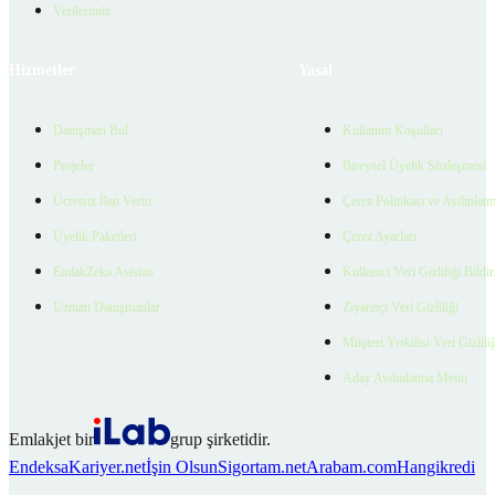
Verilerimiz
Hizmetler
Yasal
Danışman Bul
Kullanım Koşulları
Projeler
Bireysel Üyelik Sözleşmesi
Ücretsiz İlan Verin
Çerez Politikası ve Aydınlat
Üyelik Paketleri
Çerez Ayarları
EmlakZeka Asistan
Kullanıcı Veri Gizliliği Bildi
Uzman Danışmanlar
Ziyaretçi Veri Gizliliği
Müşteri Yetkilisi Veri Gizlili
Aday Aydınlatma Metni
Emlakjet bir
grup şirketidir.
Endeksa
Kariyer.net
İşin Olsun
Sigortam.net
Arabam.com
Hangikredi