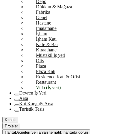
Depo
Dükkan & Mağaza
Fabrika
Genel
Hastane
İmalathane
İşhanı
İşhanı Katı
Kafe & Bar
Kıraathane
Müstakil İş yeri
Ofis
Plaza
Plaza Katı
Residence Katı & Ofisi
Restaurant
Villa (İş yeri)
Devren İş Yeri
Arsa
Kat Karşılığı Arsa
Turistik Tesis
Kiralık
Projeler
Harita
Değerleri ve ilanları tematik haritada görün