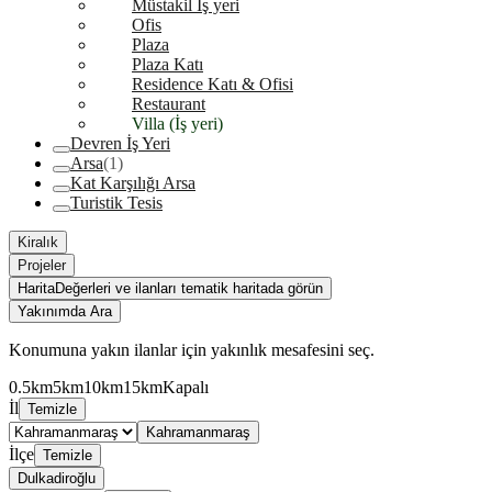
Müstakil İş yeri
Ofis
Plaza
Plaza Katı
Residence Katı & Ofisi
Restaurant
Villa (İş yeri)
Devren İş Yeri
Arsa
(1)
Kat Karşılığı Arsa
Turistik Tesis
Kiralık
Projeler
Harita
Değerleri ve ilanları tematik haritada görün
Yakınımda Ara
Konumuna yakın ilanlar için yakınlık mesafesini seç.
0.5km
5km
10km
15km
Kapalı
İl
Temizle
Kahramanmaraş
İlçe
Temizle
Dulkadiroğlu