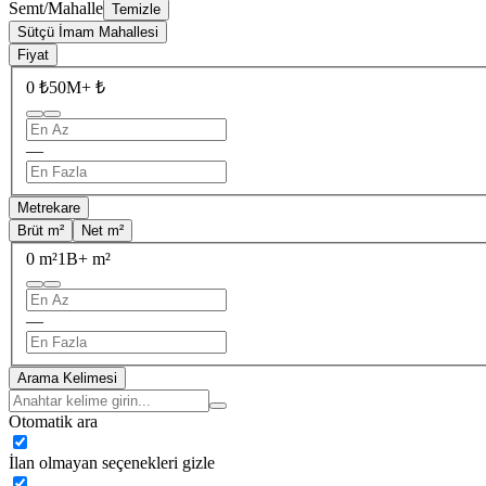
Semt/Mahalle
Temizle
Sütçü İmam Mahallesi
Fiyat
0 ₺
50M+ ₺
—
Metrekare
Brüt m²
Net m²
0 m²
1B+ m²
—
Arama Kelimesi
Otomatik ara
İlan olmayan seçenekleri gizle