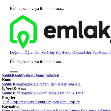
Kelime, semt veya ilan no ile ara...
Değerini Öğren
İlan Ver
Giriş Yap
Hesap Oluştur
Giriş Yap
Hesap O
Kelime, semt veya ilan no ile ara...
Satılık
Kiralık
Yatırım
Danışmanlar
Sat
Konut
Satılık Konut
Satılık Daire
Yeni İlanlar
Haritada Ara
İş Yeri & Arsa
Satılık İş Yeri
Satılık Dükkan
Satılık Arsa
Satılık Tarla
Projeler
Tüm Projeler
Ankara Konut Projeleri
Yeni Projeler
Kaynaklar
Satın Alma Rehberi
Konut Kredisi Rehberi
Uzman Danışmanlar
Emlakj