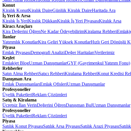
Konut
Kiralık Konut
Kiralık Daire
Günlük Kiralık Daire
Haritada Ara
İş Yeri & Arsa
Kiralık İş Yeri
Kiralık Dükkan
Kiralık İş Yeri Piyasası
Kiralık Arsa
Kiracı Araçları
Kira Değerini Öğren
Ne Kadar Ödeyebilirim
Kiralama Rehberi
Emlakj
İlanlar
Yatırımlık Konutlar
Kira Geliri Yüksek Konutlar
Hızlı Geri Dönüşlü K
Piyasa
Emlak Piyasası
Demografi Analizi
Değer Haritaları
Verilerimiz
Keşfet
Emlakjet Blog
Uzman Danışmanlar
GYF (Gayrimenkul Yatırım Fonu)
Rehberler
Satın Alma Rehberi
Satıcı Rehberi
Kiralama Rehberi
Konut Kredisi Re
Danışman Ara
Emlak Danışmanları
Emlak Ofisleri
Uzman Danışmanlar
Profesyoneller
Üyelik Paketleri
Reklam Çözümleri
Satış & Kiralama
Ücretsiz İlan Verin
Değerini Öğren
Danışman Bul
Uzman Danışmanlar
Profesyoneller
Üyelik Paketleri
Reklam Çözümleri
Piyasa
Satılık Konut Piyasası
Satılık Arsa Piyasası
Satılık Arazi Piyasası
Satılı