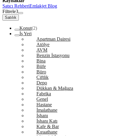
Kaynaklar
Satıcı Rehberi
Emlakjet Blog
Filtrele
3
Satılık
Konut
(2)
İş Yeri
Apartman Dairesi
Atölye
AVM
Benzin İstasyonu
Bina
Büfe
Büro
Çiftlik
Depo
Dükkan & Mağaza
Fabrika
Genel
Hastane
İmalathane
İşhanı
İşhanı Katı
Kafe & Bar
Kıraathane