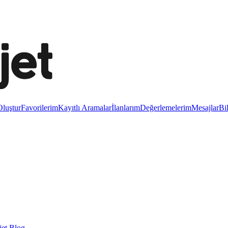
luştur
Favorilerim
Kayıtlı Aramalar
İlanlarım
Değerlemelerim
Mesajlar
Bi
et Blog