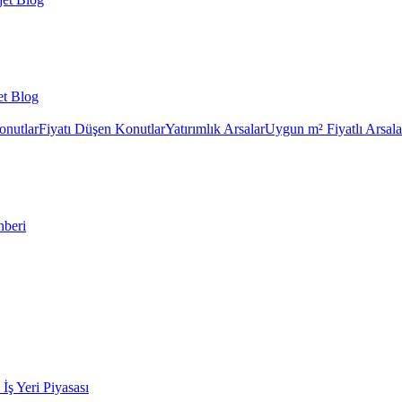
et Blog
onutlar
Fiyatı Düşen Konutlar
Yatırımlık Arsalar
Uygun m² Fiyatlı Arsala
hberi
k İş Yeri Piyasası