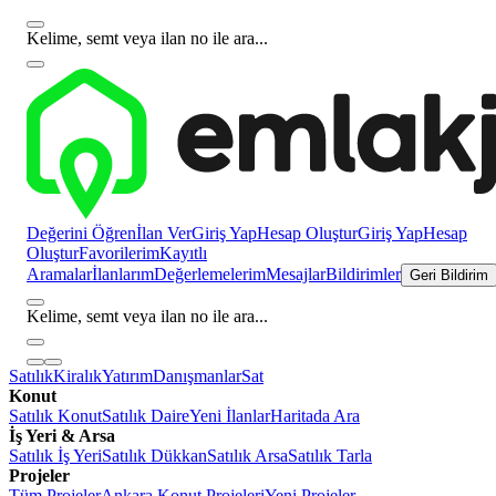
Kelime, semt veya ilan no ile ara...
Değerini Öğren
İlan Ver
Giriş Yap
Hesap Oluştur
Giriş Yap
Hesap
Oluştur
Favorilerim
Kayıtlı
Aramalar
İlanlarım
Değerlemelerim
Mesajlar
Bildirimler
Geri Bildirim
Kelime, semt veya ilan no ile ara...
Satılık
Kiralık
Yatırım
Danışmanlar
Sat
Konut
Satılık Konut
Satılık Daire
Yeni İlanlar
Haritada Ara
İş Yeri & Arsa
Satılık İş Yeri
Satılık Dükkan
Satılık Arsa
Satılık Tarla
Projeler
Tüm Projeler
Ankara Konut Projeleri
Yeni Projeler