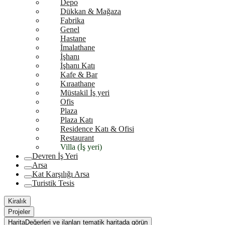
Depo
Dükkan & Mağaza
Fabrika
Genel
Hastane
İmalathane
İşhanı
İşhanı Katı
Kafe & Bar
Kıraathane
Müstakil İş yeri
Ofis
Plaza
Plaza Katı
Residence Katı & Ofisi
Restaurant
Villa (İş yeri)
Devren İş Yeri
Arsa
Kat Karşılığı Arsa
Turistik Tesis
Kiralık
Projeler
Harita
Değerleri ve ilanları tematik haritada görün