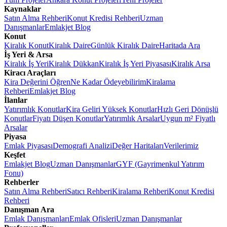
Kaynaklar
Satın Alma Rehberi
Konut Kredisi Rehberi
Uzman
Danışmanlar
Emlakjet Blog
Konut
Kiralık Konut
Kiralık Daire
Günlük Kiralık Daire
Haritada Ara
İş Yeri & Arsa
Kiralık İş Yeri
Kiralık Dükkan
Kiralık İş Yeri Piyasası
Kiralık Arsa
Kiracı Araçları
Kira Değerini Öğren
Ne Kadar Ödeyebilirim
Kiralama
Rehberi
Emlakjet Blog
İlanlar
Yatırımlık Konutlar
Kira Geliri Yüksek Konutlar
Hızlı Geri Dönüşlü
Konutlar
Fiyatı Düşen Konutlar
Yatırımlık Arsalar
Uygun m² Fiyatlı
Arsalar
Piyasa
Emlak Piyasası
Demografi Analizi
Değer Haritaları
Verilerimiz
Keşfet
Emlakjet Blog
Uzman Danışmanlar
GYF (Gayrimenkul Yatırım
Fonu)
Rehberler
Satın Alma Rehberi
Satıcı Rehberi
Kiralama Rehberi
Konut Kredisi
Rehberi
Danışman Ara
Emlak Danışmanları
Emlak Ofisleri
Uzman Danışmanlar