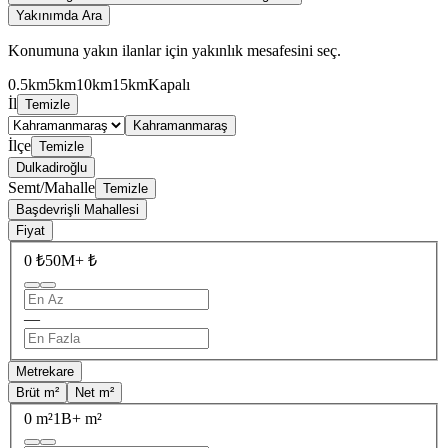
Yakınımda Ara
Konumuna yakın ilanlar için yakınlık mesafesini seç.
0.5km
5km
10km
15km
Kapalı
İl
Temizle
Kahramanmaraş
İlçe
Temizle
Dulkadiroğlu
Semt/Mahalle
Temizle
Başdevrişli Mahallesi
Fiyat
0 ₺
50M+ ₺
—
Metrekare
Brüt m²
Net m²
0 m²
1B+ m²