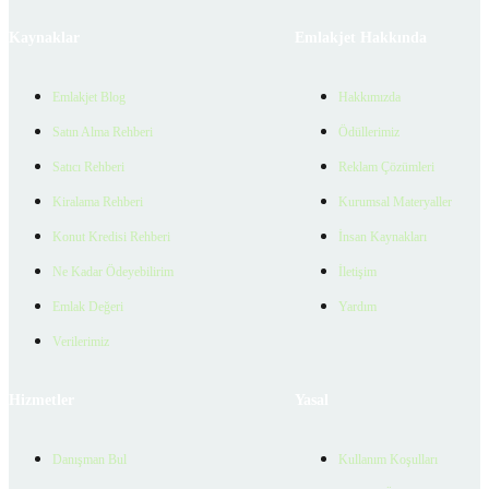
Kaynaklar
Emlakjet Hakkında
Emlakjet Blog
Hakkımızda
Satın Alma Rehberi
Ödüllerimiz
Satıcı Rehberi
Reklam Çözümleri
Kiralama Rehberi
Kurumsal Materyaller
Konut Kredisi Rehberi
İnsan Kaynakları
Ne Kadar Ödeyebilirim
İletişim
Emlak Değeri
Yardım
Verilerimiz
Hizmetler
Yasal
Danışman Bul
Kullanım Koşulları