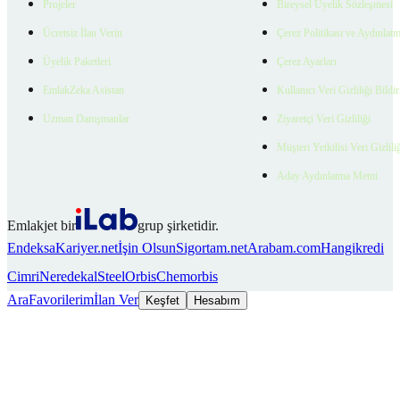
Projeler
Bireysel Üyelik Sözleşmesi
Ücretsiz İlan Verin
Çerez Politikası ve Aydınlat
Üyelik Paketleri
Çerez Ayarları
EmlakZeka Asistan
Kullanıcı Veri Gizliliği Bildi
Uzman Danışmanlar
Ziyaretçi Veri Gizliliği
Müşteri Yetkilisi Veri Gizlili
Aday Aydınlatma Metni
Emlakjet bir
grup şirketidir.
Endeksa
Kariyer.net
İşin Olsun
Sigortam.net
Arabam.com
Hangikredi
Cimri
Neredekal
SteelOrbis
Chemorbis
Ara
Favorilerim
İlan Ver
Keşfet
Hesabım