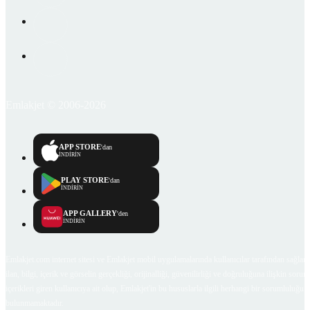
Emlakjet © 2006-2026
APP STORE
'dan
İNDİRİN
PLAY STORE
'dan
İNDİRİN
APP GALLERY
'den
İNDİRİN
Emlakjet.com internet sitesi ve Emlakjet mobil uygulamalarında kullanıcılar tarafından sağlana
ilan, bilgi, içerik ve görselin gerçekliği, orijinalliği, güvenilirliği ve doğruluğuna ilişkin soru
içerikleri giren kullanıcıya ait olup, Emlakjet'in bu hususlarla ilgili herhangi bir sorumluluğu
bulunmamaktadır.