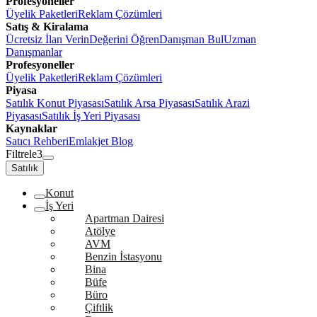
Profesyoneller
Üyelik Paketleri
Reklam Çözümleri
Satış & Kiralama
Ücretsiz İlan Verin
Değerini Öğren
Danışman Bul
Uzman
Danışmanlar
Profesyoneller
Üyelik Paketleri
Reklam Çözümleri
Piyasa
Satılık Konut Piyasası
Satılık Arsa Piyasası
Satılık Arazi
Piyasası
Satılık İş Yeri Piyasası
Kaynaklar
Satıcı Rehberi
Emlakjet Blog
Filtrele
3
Satılık
Konut
İş Yeri
Apartman Dairesi
Atölye
AVM
Benzin İstasyonu
Bina
Büfe
Büro
Çiftlik