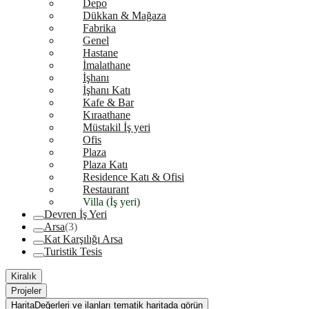
Depo
Dükkan & Mağaza
Fabrika
Genel
Hastane
İmalathane
İşhanı
İşhanı Katı
Kafe & Bar
Kıraathane
Müstakil İş yeri
Ofis
Plaza
Plaza Katı
Residence Katı & Ofisi
Restaurant
Villa (İş yeri)
Devren İş Yeri
Arsa
(3)
Kat Karşılığı Arsa
Turistik Tesis
Kiralık
Projeler
Harita
Değerleri ve ilanları tematik haritada görün