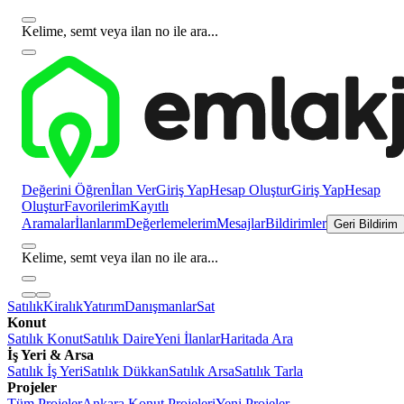
Kelime, semt veya ilan no ile ara...
Değerini Öğren
İlan Ver
Giriş Yap
Hesap Oluştur
Giriş Yap
Hesap
Oluştur
Favorilerim
Kayıtlı
Aramalar
İlanlarım
Değerlemelerim
Mesajlar
Bildirimler
Geri Bildirim
Kelime, semt veya ilan no ile ara...
Satılık
Kiralık
Yatırım
Danışmanlar
Sat
Konut
Satılık Konut
Satılık Daire
Yeni İlanlar
Haritada Ara
İş Yeri & Arsa
Satılık İş Yeri
Satılık Dükkan
Satılık Arsa
Satılık Tarla
Projeler
Tüm Projeler
Ankara Konut Projeleri
Yeni Projeler