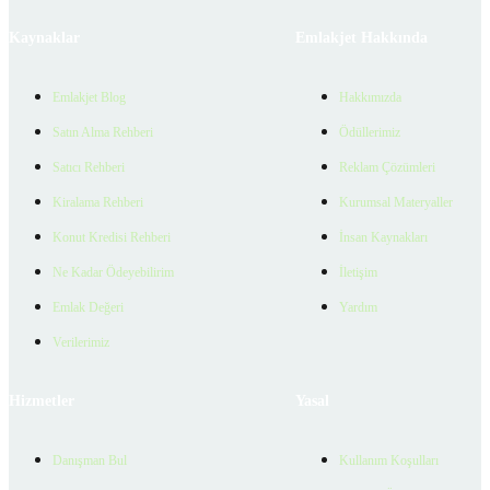
Kaynaklar
Emlakjet Hakkında
Emlakjet Blog
Hakkımızda
Satın Alma Rehberi
Ödüllerimiz
Satıcı Rehberi
Reklam Çözümleri
Kiralama Rehberi
Kurumsal Materyaller
Konut Kredisi Rehberi
İnsan Kaynakları
Ne Kadar Ödeyebilirim
İletişim
Emlak Değeri
Yardım
Verilerimiz
Hizmetler
Yasal
Danışman Bul
Kullanım Koşulları