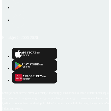
Emlakjet © 2006-2026
APP STORE
'dan
İNDİRİN
PLAY STORE
'dan
İNDİRİN
APP GALLERY
'den
İNDİRİN
Emlakjet.com internet sitesi ve Emlakjet mobil uygulamalarında kullanıcılar tarafından sağlana
ilan, bilgi, içerik ve görselin gerçekliği, orijinalliği, güvenilirliği ve doğruluğuna ilişkin soru
içerikleri giren kullanıcıya ait olup, Emlakjet'in bu hususlarla ilgili herhangi bir sorumluluğu
bulunmamaktadır.