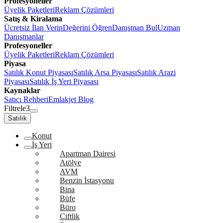
Profesyoneller
Üyelik Paketleri
Reklam Çözümleri
Satış & Kiralama
Ücretsiz İlan Verin
Değerini Öğren
Danışman Bul
Uzman
Danışmanlar
Profesyoneller
Üyelik Paketleri
Reklam Çözümleri
Piyasa
Satılık Konut Piyasası
Satılık Arsa Piyasası
Satılık Arazi
Piyasası
Satılık İş Yeri Piyasası
Kaynaklar
Satıcı Rehberi
Emlakjet Blog
Filtrele
3
Satılık
Konut
İş Yeri
Apartman Dairesi
Atölye
AVM
Benzin İstasyonu
Bina
Büfe
Büro
Çiftlik