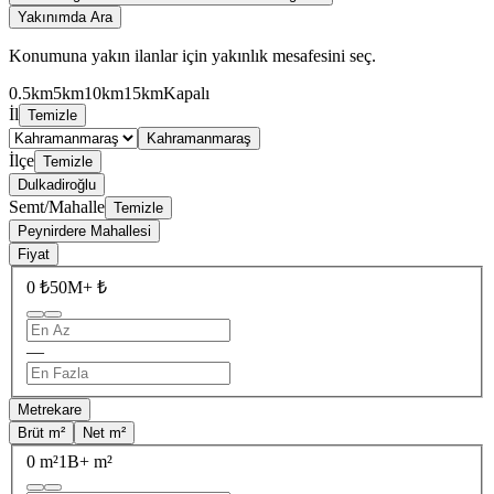
Yakınımda Ara
Konumuna yakın ilanlar için yakınlık mesafesini seç.
0.5km
5km
10km
15km
Kapalı
İl
Temizle
Kahramanmaraş
İlçe
Temizle
Dulkadiroğlu
Semt/Mahalle
Temizle
Peynirdere Mahallesi
Fiyat
0 ₺
50M+ ₺
—
Metrekare
Brüt m²
Net m²
0 m²
1B+ m²