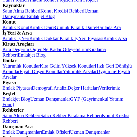
Kaynaklar
Satın Alma Rehberi
Konut Kredisi Rehberi
Uzman
Danışmanlar
Emlakjet Blog
Konut
Kiralık Konut
Kiralık Daire
Günlük Kiralık Daire
Haritada Ara
İş Yeri & Arsa
Kiralık İş Yeri
Kiralık Dükkan
Kiralık İş Yeri Piyasası
Kiralık Arsa
Kiracı Araçları
Kira Değerini Öğren
Ne Kadar Ödeyebilirim
Kiralama
Rehberi
Emlakjet Blog
İlanlar
Yatırımlık Konutlar
Kira Geliri Yüksek Konutlar
Hızlı Geri Dönüşlü
Konutlar
Fiyatı Düşen Konutlar
Yatırımlık Arsalar
Uygun m² Fiyatlı
Arsalar
Piyasa
Emlak Piyasası
Demografi Analizi
Değer Haritaları
Verilerimiz
Keşfet
Emlakjet Blog
Uzman Danışmanlar
GYF (Gayrimenkul Yatırım
Fonu)
Rehberler
Satın Alma Rehberi
Satıcı Rehberi
Kiralama Rehberi
Konut Kredisi
Rehberi
Danışman Ara
Emlak Danışmanları
Emlak Ofisleri
Uzman Danışmanlar