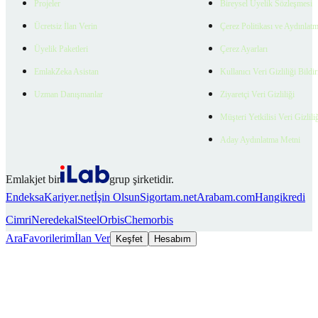
Projeler
Bireysel Üyelik Sözleşmesi
Ücretsiz İlan Verin
Çerez Politikası ve Aydınlat
Üyelik Paketleri
Çerez Ayarları
EmlakZeka Asistan
Kullanıcı Veri Gizliliği Bildi
Uzman Danışmanlar
Ziyaretçi Veri Gizliliği
Müşteri Yetkilisi Veri Gizlili
Aday Aydınlatma Metni
Emlakjet bir
grup şirketidir.
Endeksa
Kariyer.net
İşin Olsun
Sigortam.net
Arabam.com
Hangikredi
Cimri
Neredekal
SteelOrbis
Chemorbis
Ara
Favorilerim
İlan Ver
Keşfet
Hesabım