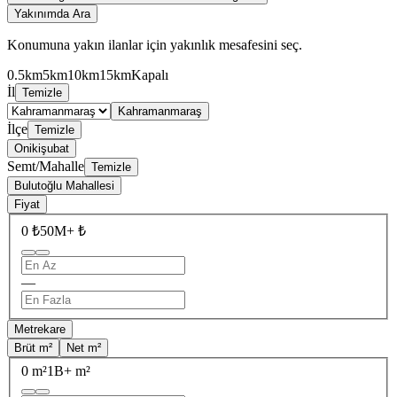
Yakınımda Ara
Konumuna yakın ilanlar için yakınlık mesafesini seç.
0.5km
5km
10km
15km
Kapalı
İl
Temizle
Kahramanmaraş
İlçe
Temizle
Onikişubat
Semt/Mahalle
Temizle
Bulutoğlu Mahallesi
Fiyat
0 ₺
50M+ ₺
—
Metrekare
Brüt m²
Net m²
0 m²
1B+ m²