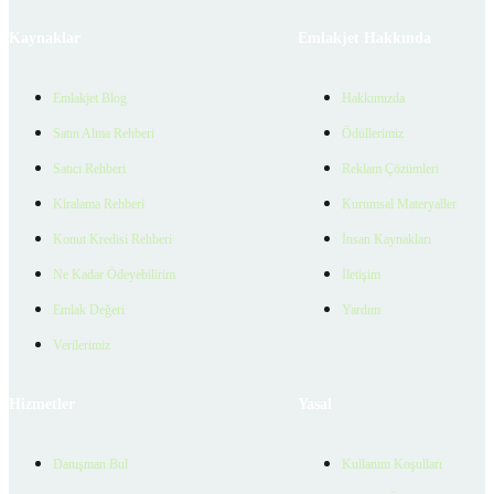
Kaynaklar
Emlakjet Hakkında
Emlakjet Blog
Hakkımızda
Satın Alma Rehberi
Ödüllerimiz
Satıcı Rehberi
Reklam Çözümleri
Kiralama Rehberi
Kurumsal Materyaller
Konut Kredisi Rehberi
İnsan Kaynakları
Ne Kadar Ödeyebilirim
İletişim
Emlak Değeri
Yardım
Verilerimiz
Hizmetler
Yasal
Danışman Bul
Kullanım Koşulları