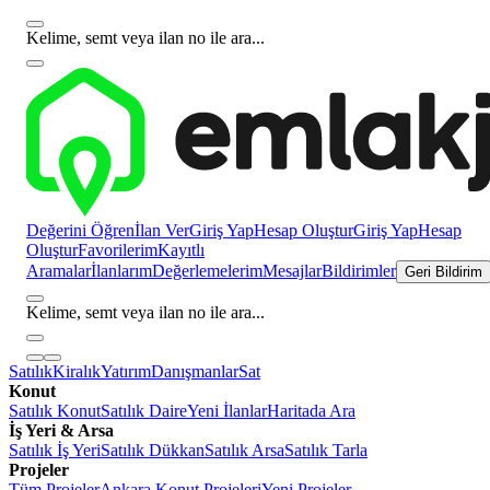
Kelime, semt veya ilan no ile ara...
Değerini Öğren
İlan Ver
Giriş Yap
Hesap Oluştur
Giriş Yap
Hesap
Oluştur
Favorilerim
Kayıtlı
Aramalar
İlanlarım
Değerlemelerim
Mesajlar
Bildirimler
Geri Bildirim
Kelime, semt veya ilan no ile ara...
Satılık
Kiralık
Yatırım
Danışmanlar
Sat
Konut
Satılık Konut
Satılık Daire
Yeni İlanlar
Haritada Ara
İş Yeri & Arsa
Satılık İş Yeri
Satılık Dükkan
Satılık Arsa
Satılık Tarla
Projeler
Tüm Projeler
Ankara Konut Projeleri
Yeni Projeler