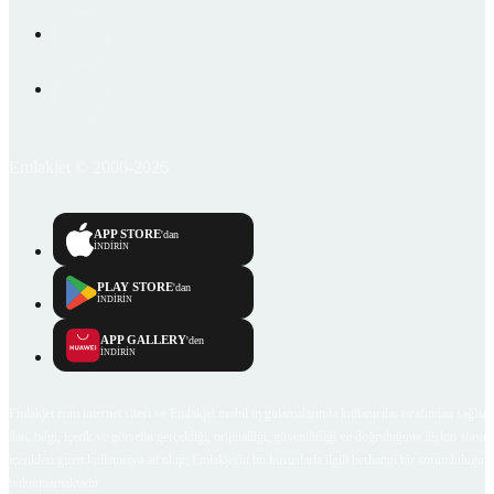
Emlakjet © 2006-2026
APP STORE
'dan
İNDİRİN
PLAY STORE
'dan
İNDİRİN
APP GALLERY
'den
İNDİRİN
Emlakjet.com internet sitesi ve Emlakjet mobil uygulamalarında kullanıcılar tarafından sağlana
ilan, bilgi, içerik ve görselin gerçekliği, orijinalliği, güvenilirliği ve doğruluğuna ilişkin soru
içerikleri giren kullanıcıya ait olup, Emlakjet'in bu hususlarla ilgili herhangi bir sorumluluğu
bulunmamaktadır.