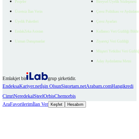
Projeler
Bireysel Üyelik Sözleşmesi
Ücretsiz İlan Verin
Çerez Politikası ve Aydınlat
Üyelik Paketleri
Çerez Ayarları
EmlakZeka Asistan
Kullanıcı Veri Gizliliği Bildi
Uzman Danışmanlar
Ziyaretçi Veri Gizliliği
Müşteri Yetkilisi Veri Gizlili
Aday Aydınlatma Metni
Emlakjet bir
grup şirketidir.
Endeksa
Kariyer.net
İşin Olsun
Sigortam.net
Arabam.com
Hangikredi
Cimri
Neredekal
SteelOrbis
Chemorbis
Ara
Favorilerim
İlan Ver
Keşfet
Hesabım