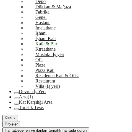
Depo
Dükkan & Mağaza
Fabrika
Genel
Hastane
İmalathane
İşhanı
İşhanı Katı
Kafe & Bar
Kıraathane
Müstakil İş yeri
Ofis
Plaza
Plaza Katı
Residence Katı & Ofisi
Restaurant
Villa (İş yeri)
Devren İş Yeri
Arsa
(1)
Kat Karşılığı Arsa
Turistik Tesis
Kiralık
Projeler
Harita
Değerleri ve ilanları tematik haritada görün