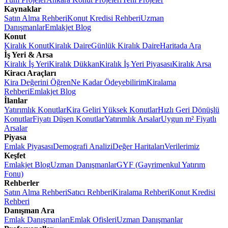
Kaynaklar
Satın Alma Rehberi
Konut Kredisi Rehberi
Uzman
Danışmanlar
Emlakjet Blog
Konut
Kiralık Konut
Kiralık Daire
Günlük Kiralık Daire
Haritada Ara
İş Yeri & Arsa
Kiralık İş Yeri
Kiralık Dükkan
Kiralık İş Yeri Piyasası
Kiralık Arsa
Kiracı Araçları
Kira Değerini Öğren
Ne Kadar Ödeyebilirim
Kiralama
Rehberi
Emlakjet Blog
İlanlar
Yatırımlık Konutlar
Kira Geliri Yüksek Konutlar
Hızlı Geri Dönüşlü
Konutlar
Fiyatı Düşen Konutlar
Yatırımlık Arsalar
Uygun m² Fiyatlı
Arsalar
Piyasa
Emlak Piyasası
Demografi Analizi
Değer Haritaları
Verilerimiz
Keşfet
Emlakjet Blog
Uzman Danışmanlar
GYF (Gayrimenkul Yatırım
Fonu)
Rehberler
Satın Alma Rehberi
Satıcı Rehberi
Kiralama Rehberi
Konut Kredisi
Rehberi
Danışman Ara
Emlak Danışmanları
Emlak Ofisleri
Uzman Danışmanlar