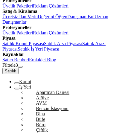
Profesyoneller
Üyelik Paketleri
Reklam Çözümleri
Satış & Kiralama
Ücretsiz İlan Verin
Değerini Öğren
Danışman Bul
Uzman
Danışmanlar
Profesyoneller
Üyelik Paketleri
Reklam Çözümleri
Piyasa
Satılık Konut Piyasası
Satılık Arsa Piyasası
Satılık Arazi
Piyasası
Satılık İş Yeri Piyasası
Kaynaklar
Satıcı Rehberi
Emlakjet Blog
Filtrele
3
Satılık
Konut
İş Yeri
Apartman Dairesi
Atölye
AVM
Benzin İstasyonu
Bina
Büfe
Büro
Çiftlik