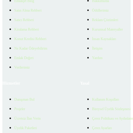
Emlakjet Blog
Hakkımızda
Satın Alma Rehberi
Ödüllerimiz
Satıcı Rehberi
Reklam Çözümleri
Kiralama Rehberi
Kurumsal Materyaller
Konut Kredisi Rehberi
İnsan Kaynakları
Ne Kadar Ödeyebilirim
İletişim
Emlak Değeri
Yardım
Verilerimiz
Hizmetler
Yasal
Danışman Bul
Kullanım Koşulları
Projeler
Bireysel Üyelik Sözleşmesi
Ücretsiz İlan Verin
Çerez Politikası ve Aydınlat
Üyelik Paketleri
Çerez Ayarları