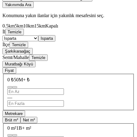
Yakınımda Ara
Konumuna yakın ilanlar için yakınlık mesafesini seç.
0.5km
5km
10km
15km
Kapalı
İl
Temizle
Isparta
İlçe
Temizle
Şarkikaraağaç
Semt/Mahalle
Temizle
Muratbağı Köyü
Fiyat
0 ₺
50M+ ₺
—
Metrekare
Brüt m²
Net m²
0 m²
1B+ m²