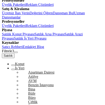
Profesyoneller
Üyelik Paketleri
Reklam Çözümleri
Satış & Kiralama
Ücretsiz İlan Verin
Değerini Öğren
Danışman Bul
Uzman
Danışmanlar
Profesyoneller
Üyelik Paketleri
Reklam Çözümleri
Piyasa
Satılık Konut Piyasası
Satılık Arsa Piyasası
Satılık Arazi
Piyasası
Satılık İş Yeri Piyasası
Kaynaklar
Satıcı Rehberi
Emlakjet Blog
Filtrele
3
Satılık
Konut
İş Yeri
Apartman Dairesi
Atölye
AVM
Benzin İstasyonu
Bina
Büfe
Büro
Çiftlik