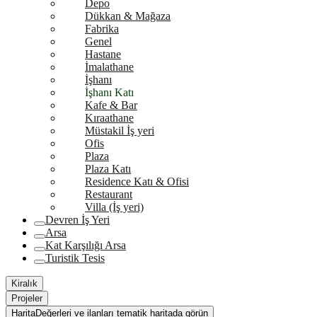
Depo
Dükkan & Mağaza
Fabrika
Genel
Hastane
İmalathane
İşhanı
İşhanı Katı
Kafe & Bar
Kıraathane
Müstakil İş yeri
Ofis
Plaza
Plaza Katı
Residence Katı & Ofisi
Restaurant
Villa (İş yeri)
Devren İş Yeri
Arsa
Kat Karşılığı Arsa
Turistik Tesis
Kiralık
Projeler
Harita
Değerleri ve ilanları tematik haritada görün