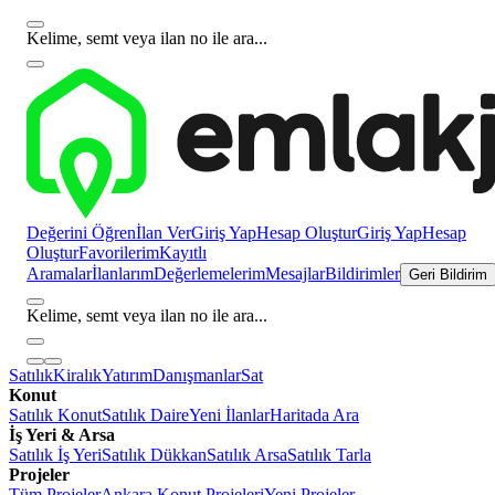
Kelime, semt veya ilan no ile ara...
Değerini Öğren
İlan Ver
Giriş Yap
Hesap Oluştur
Giriş Yap
Hesap
Oluştur
Favorilerim
Kayıtlı
Aramalar
İlanlarım
Değerlemelerim
Mesajlar
Bildirimler
Geri Bildirim
Kelime, semt veya ilan no ile ara...
Satılık
Kiralık
Yatırım
Danışmanlar
Sat
Konut
Satılık Konut
Satılık Daire
Yeni İlanlar
Haritada Ara
İş Yeri & Arsa
Satılık İş Yeri
Satılık Dükkan
Satılık Arsa
Satılık Tarla
Projeler
Tüm Projeler
Ankara Konut Projeleri
Yeni Projeler