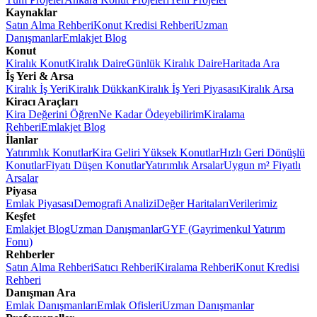
Kaynaklar
Satın Alma Rehberi
Konut Kredisi Rehberi
Uzman
Danışmanlar
Emlakjet Blog
Konut
Kiralık Konut
Kiralık Daire
Günlük Kiralık Daire
Haritada Ara
İş Yeri & Arsa
Kiralık İş Yeri
Kiralık Dükkan
Kiralık İş Yeri Piyasası
Kiralık Arsa
Kiracı Araçları
Kira Değerini Öğren
Ne Kadar Ödeyebilirim
Kiralama
Rehberi
Emlakjet Blog
İlanlar
Yatırımlık Konutlar
Kira Geliri Yüksek Konutlar
Hızlı Geri Dönüşlü
Konutlar
Fiyatı Düşen Konutlar
Yatırımlık Arsalar
Uygun m² Fiyatlı
Arsalar
Piyasa
Emlak Piyasası
Demografi Analizi
Değer Haritaları
Verilerimiz
Keşfet
Emlakjet Blog
Uzman Danışmanlar
GYF (Gayrimenkul Yatırım
Fonu)
Rehberler
Satın Alma Rehberi
Satıcı Rehberi
Kiralama Rehberi
Konut Kredisi
Rehberi
Danışman Ara
Emlak Danışmanları
Emlak Ofisleri
Uzman Danışmanlar