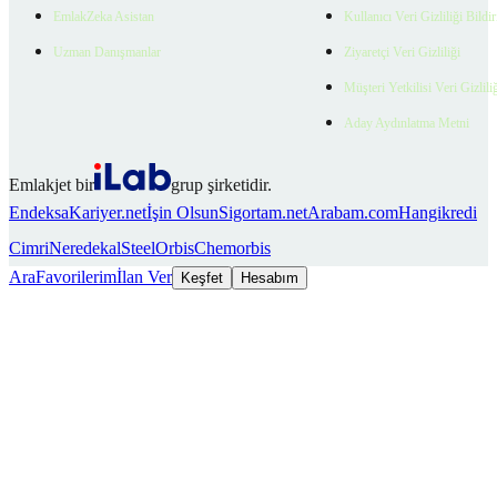
EmlakZeka Asistan
Kullanıcı Veri Gizliliği Bildi
Uzman Danışmanlar
Ziyaretçi Veri Gizliliği
Müşteri Yetkilisi Veri Gizlili
Aday Aydınlatma Metni
Emlakjet bir
grup şirketidir.
Endeksa
Kariyer.net
İşin Olsun
Sigortam.net
Arabam.com
Hangikredi
Cimri
Neredekal
SteelOrbis
Chemorbis
Ara
Favorilerim
İlan Ver
Keşfet
Hesabım