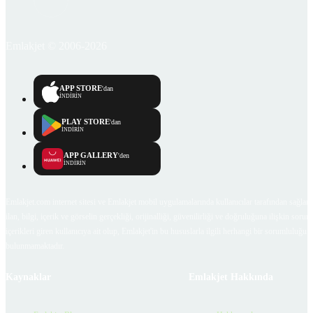
Emlakjet © 2006-2026
APP STORE
'dan
İNDİRİN
PLAY STORE
'dan
İNDİRİN
APP GALLERY
'den
İNDİRİN
Emlakjet.com internet sitesi ve Emlakjet mobil uygulamalarında kullanıcılar tarafından sağlana
ilan, bilgi, içerik ve görselin gerçekliği, orijinalliği, güvenilirliği ve doğruluğuna ilişkin soru
içerikleri giren kullanıcıya ait olup, Emlakjet'in bu hususlarla ilgili herhangi bir sorumluluğu
bulunmamaktadır.
Kaynaklar
Emlakjet Hakkında