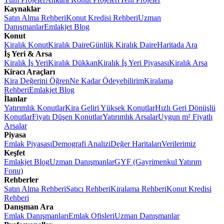
Kaynaklar
Satın Alma Rehberi
Konut Kredisi Rehberi
Uzman
Danışmanlar
Emlakjet Blog
Konut
Kiralık Konut
Kiralık Daire
Günlük Kiralık Daire
Haritada Ara
İş Yeri & Arsa
Kiralık İş Yeri
Kiralık Dükkan
Kiralık İş Yeri Piyasası
Kiralık Arsa
Kiracı Araçları
Kira Değerini Öğren
Ne Kadar Ödeyebilirim
Kiralama
Rehberi
Emlakjet Blog
İlanlar
Yatırımlık Konutlar
Kira Geliri Yüksek Konutlar
Hızlı Geri Dönüşlü
Konutlar
Fiyatı Düşen Konutlar
Yatırımlık Arsalar
Uygun m² Fiyatlı
Arsalar
Piyasa
Emlak Piyasası
Demografi Analizi
Değer Haritaları
Verilerimiz
Keşfet
Emlakjet Blog
Uzman Danışmanlar
GYF (Gayrimenkul Yatırım
Fonu)
Rehberler
Satın Alma Rehberi
Satıcı Rehberi
Kiralama Rehberi
Konut Kredisi
Rehberi
Danışman Ara
Emlak Danışmanları
Emlak Ofisleri
Uzman Danışmanlar