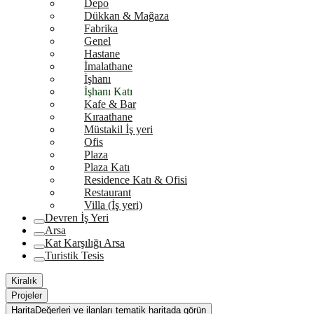
Depo
Dükkan & Mağaza
Fabrika
Genel
Hastane
İmalathane
İşhanı
İşhanı Katı
Kafe & Bar
Kıraathane
Müstakil İş yeri
Ofis
Plaza
Plaza Katı
Residence Katı & Ofisi
Restaurant
Villa (İş yeri)
Devren İş Yeri
Arsa
Kat Karşılığı Arsa
Turistik Tesis
Kiralık
Projeler
Harita
Değerleri ve ilanları tematik haritada görün