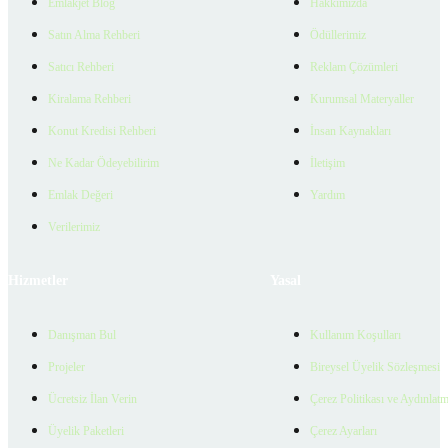
Emlakjet Blog
Hakkımızda
Satın Alma Rehberi
Ödüllerimiz
Satıcı Rehberi
Reklam Çözümleri
Kiralama Rehberi
Kurumsal Materyaller
Konut Kredisi Rehberi
İnsan Kaynakları
Ne Kadar Ödeyebilirim
İletişim
Emlak Değeri
Yardım
Verilerimiz
Hizmetler
Yasal
Danışman Bul
Kullanım Koşulları
Projeler
Bireysel Üyelik Sözleşmesi
Ücretsiz İlan Verin
Çerez Politikası ve Aydınlat
Üyelik Paketleri
Çerez Ayarları