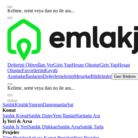
Kelime, semt veya ilan no ile ara...
Değerini Öğren
İlan Ver
Giriş Yap
Hesap Oluştur
Giriş Yap
Hesap
Oluştur
Favorilerim
Kayıtlı
Aramalar
İlanlarım
Değerlemelerim
Mesajlar
Bildirimler
Geri Bildirim
Kelime, semt veya ilan no ile ara...
Satılık
Kiralık
Yatırım
Danışmanlar
Sat
Konut
Satılık Konut
Satılık Daire
Yeni İlanlar
Haritada Ara
İş Yeri & Arsa
Satılık İş Yeri
Satılık Dükkan
Satılık Arsa
Satılık Tarla
Projeler
Tüm Projeler
Ankara Konut Projeleri
Yeni Projeler