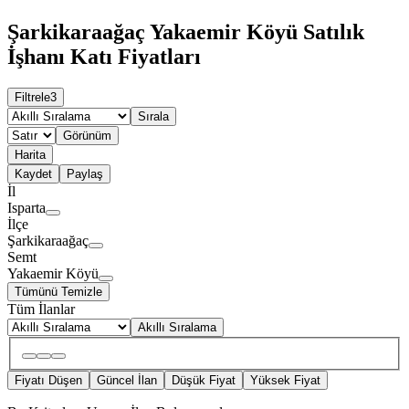
Şarkikaraağaç Yakaemir Köyü Satılık
İşhanı Katı Fiyatları
Filtrele
3
Sırala
Görünüm
Harita
Kaydet
Paylaş
İl
Isparta
İlçe
Şarkikaraağaç
Semt
Yakaemir Köyü
Tümünü Temizle
Tüm İlanlar
Akıllı Sıralama
Fiyatı Düşen
Güncel İlan
Düşük Fiyat
Yüksek Fiyat