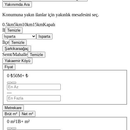
Yakınımda Ara
Konumuna yakın ilanlar için yakınlık mesafesini seç.
0.5km
5km
10km
15km
Kapalı
İl
Temizle
Isparta
İlçe
Temizle
Şarkikaraağaç
Semt/Mahalle
Temizle
Yakaemir Köyü
Fiyat
0 ₺
50M+ ₺
—
Metrekare
Brüt m²
Net m²
0 m²
1B+ m²