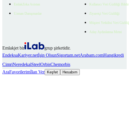
EmlakZeka Asistan
Kullanıcı Veri Gizliliği Bildi
Uzman Danışmanlar
Ziyaretçi Veri Gizliliği
Müşteri Yetkilisi Veri Gizlili
Aday Aydınlatma Metni
Emlakjet bir
grup şirketidir.
Endeksa
Kariyer.net
İşin Olsun
Sigortam.net
Arabam.com
Hangikredi
Cimri
Neredekal
SteelOrbis
Chemorbis
Ara
Favorilerim
İlan Ver
Keşfet
Hesabım