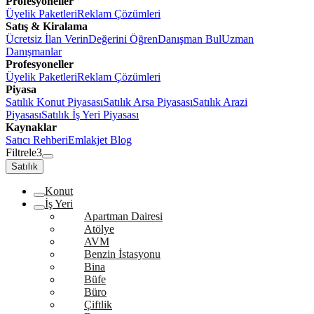
Profesyoneller
Üyelik Paketleri
Reklam Çözümleri
Satış & Kiralama
Ücretsiz İlan Verin
Değerini Öğren
Danışman Bul
Uzman
Danışmanlar
Profesyoneller
Üyelik Paketleri
Reklam Çözümleri
Piyasa
Satılık Konut Piyasası
Satılık Arsa Piyasası
Satılık Arazi
Piyasası
Satılık İş Yeri Piyasası
Kaynaklar
Satıcı Rehberi
Emlakjet Blog
Filtrele
3
Satılık
Konut
İş Yeri
Apartman Dairesi
Atölye
AVM
Benzin İstasyonu
Bina
Büfe
Büro
Çiftlik