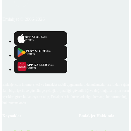
Emlakjet © 2006-2026
APP STORE
'dan
İNDİRİN
PLAY STORE
'dan
İNDİRİN
APP GALLERY
'den
İNDİRİN
Emlakjet.com internet sitesi ve Emlakjet mobil uygulamalarında kullanıcılar tarafından sağlana
ilan, bilgi, içerik ve görselin gerçekliği, orijinalliği, güvenilirliği ve doğruluğuna ilişkin soru
içerikleri giren kullanıcıya ait olup, Emlakjet'in bu hususlarla ilgili herhangi bir sorumluluğu
bulunmamaktadır.
Kaynaklar
Emlakjet Hakkında