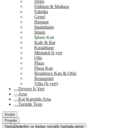
Depo
Dükkan & Mağaza
Fabrika
Genel
Hastane
İmalathane
İşhanı
İşhanı Katı
Kafe & Bar
Kıraathane
Müstakil İş yeri
Ofis
Plaza
Plaza Katı
Residence Katı & Ofisi
Restaurant
Villa (İş yeri)
Devren İş Yeri
Arsa
Kat Karşılığı Arsa
Turistik Tesis
Kiralık
Projeler
Harita
Değerleri ve ilanları tematik haritada görün