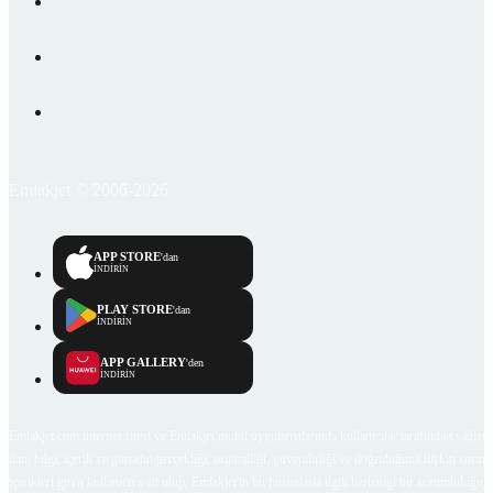
Emlakjet © 2006-2026
APP STORE
'dan
İNDİRİN
PLAY STORE
'dan
İNDİRİN
APP GALLERY
'den
İNDİRİN
Emlakjet.com internet sitesi ve Emlakjet mobil uygulamalarında kullanıcılar tarafından sağlana
ilan, bilgi, içerik ve görselin gerçekliği, orijinalliği, güvenilirliği ve doğruluğuna ilişkin soru
içerikleri giren kullanıcıya ait olup, Emlakjet'in bu hususlarla ilgili herhangi bir sorumluluğu