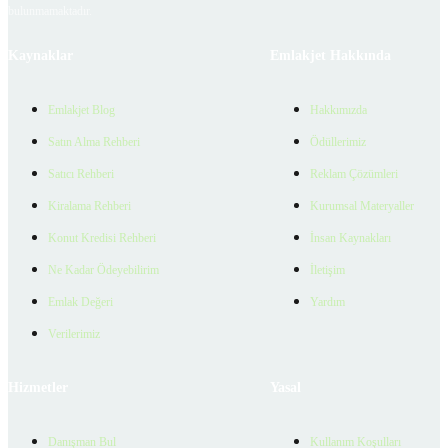
bulunmamaktadır.
Kaynaklar
Emlakjet Hakkında
Emlakjet Blog
Hakkımızda
Satın Alma Rehberi
Ödüllerimiz
Satıcı Rehberi
Reklam Çözümleri
Kiralama Rehberi
Kurumsal Materyaller
Konut Kredisi Rehberi
İnsan Kaynakları
Ne Kadar Ödeyebilirim
İletişim
Emlak Değeri
Yardım
Verilerimiz
Hizmetler
Yasal
Danışman Bul
Kullanım Koşulları