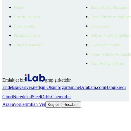
Projeler
Bireysel Üyelik Sözleşmesi
Ücretsiz İlan Verin
Çerez Politikası ve Aydınlat
Üyelik Paketleri
Çerez Ayarları
EmlakZeka Asistan
Kullanıcı Veri Gizliliği Bildi
Uzman Danışmanlar
Ziyaretçi Veri Gizliliği
Müşteri Yetkilisi Veri Gizlili
Aday Aydınlatma Metni
Emlakjet bir
grup şirketidir.
Endeksa
Kariyer.net
İşin Olsun
Sigortam.net
Arabam.com
Hangikredi
Cimri
Neredekal
SteelOrbis
Chemorbis
Ara
Favorilerim
İlan Ver
Keşfet
Hesabım