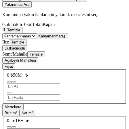
Yakınımda Ara
Konumuna yakın ilanlar için yakınlık mesafesini seç.
0.5km
5km
10km
15km
Kapalı
İl
Temizle
Kahramanmaraş
İlçe
Temizle
Dulkadiroğlu
Semt/Mahalle
Temizle
Ağabeyli Mahallesi
Fiyat
0 ₺
50M+ ₺
—
Metrekare
Brüt m²
Net m²
0 m²
1B+ m²