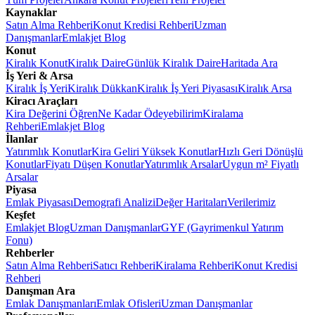
Kaynaklar
Satın Alma Rehberi
Konut Kredisi Rehberi
Uzman
Danışmanlar
Emlakjet Blog
Konut
Kiralık Konut
Kiralık Daire
Günlük Kiralık Daire
Haritada Ara
İş Yeri & Arsa
Kiralık İş Yeri
Kiralık Dükkan
Kiralık İş Yeri Piyasası
Kiralık Arsa
Kiracı Araçları
Kira Değerini Öğren
Ne Kadar Ödeyebilirim
Kiralama
Rehberi
Emlakjet Blog
İlanlar
Yatırımlık Konutlar
Kira Geliri Yüksek Konutlar
Hızlı Geri Dönüşlü
Konutlar
Fiyatı Düşen Konutlar
Yatırımlık Arsalar
Uygun m² Fiyatlı
Arsalar
Piyasa
Emlak Piyasası
Demografi Analizi
Değer Haritaları
Verilerimiz
Keşfet
Emlakjet Blog
Uzman Danışmanlar
GYF (Gayrimenkul Yatırım
Fonu)
Rehberler
Satın Alma Rehberi
Satıcı Rehberi
Kiralama Rehberi
Konut Kredisi
Rehberi
Danışman Ara
Emlak Danışmanları
Emlak Ofisleri
Uzman Danışmanlar