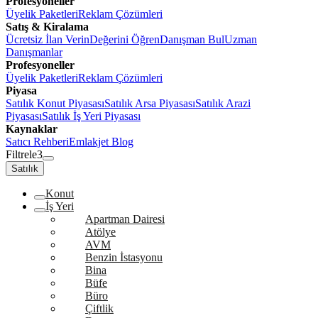
Profesyoneller
Üyelik Paketleri
Reklam Çözümleri
Satış & Kiralama
Ücretsiz İlan Verin
Değerini Öğren
Danışman Bul
Uzman
Danışmanlar
Profesyoneller
Üyelik Paketleri
Reklam Çözümleri
Piyasa
Satılık Konut Piyasası
Satılık Arsa Piyasası
Satılık Arazi
Piyasası
Satılık İş Yeri Piyasası
Kaynaklar
Satıcı Rehberi
Emlakjet Blog
Filtrele
3
Satılık
Konut
İş Yeri
Apartman Dairesi
Atölye
AVM
Benzin İstasyonu
Bina
Büfe
Büro
Çiftlik