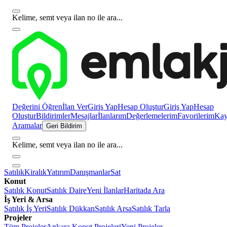
Kelime, semt veya ilan no ile ara...
Değerini Öğren
İlan Ver
Giriş Yap
Hesap Oluştur
Giriş Yap
Hesap
Oluştur
Bildirimler
Mesajlar
İlanlarım
Değerlemelerim
Favorilerim
Kayı
Aramalar
Geri Bildirim
Kelime, semt veya ilan no ile ara...
Satılık
Kiralık
Yatırım
Danışmanlar
Sat
Konut
Satılık Konut
Satılık Daire
Yeni İlanlar
Haritada Ara
İş Yeri & Arsa
Satılık İş Yeri
Satılık Dükkan
Satılık Arsa
Satılık Tarla
Projeler
Tüm Projeler
Ankara Konut Projeleri
Yeni Projeler