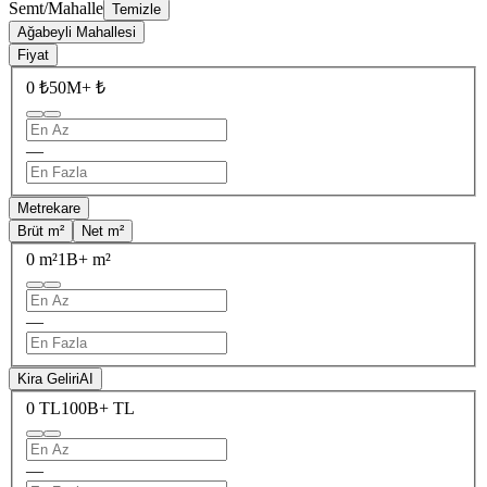
Semt/Mahalle
Temizle
Ağabeyli Mahallesi
Fiyat
0 ₺
50M+ ₺
—
Metrekare
Brüt m²
Net m²
0 m²
1B+ m²
—
Kira Geliri
AI
0 TL
100B+ TL
—