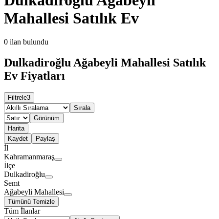
Mahallesi Satılık Ev
0
ilan bulundu
Dulkadiroğlu Ağabeyli Mahallesi Satılık
Ev Fiyatları
Filtrele
3
Sırala
Görünüm
Harita
Kaydet
Paylaş
İl
Kahramanmaraş
İlçe
Dulkadiroğlu
Semt
Ağabeyli Mahallesi
Tümünü Temizle
Tüm İlanlar