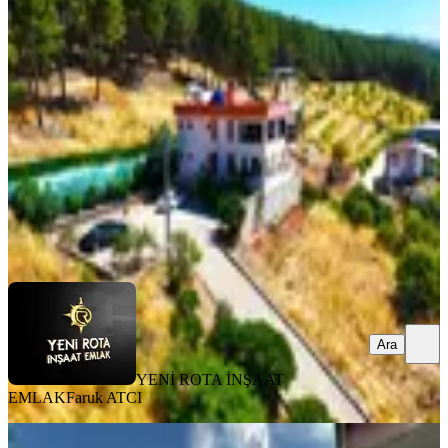
Bağ Evi Ve Arsası
Dulkadiroğlu, Pınarbaşı Mahallesi
3+1
·
160 m²
·
31.07.2026
12.500.000 ₺
YENİ ROTA İNŞAAT EMLAK
Faruk ATCI
Ara
Ara
YENİ ROTA İNŞAAT
EMLAK
Faruk ATCI
BALKONLU