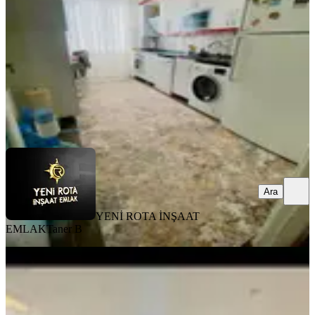
3+1
·
140 m²
·
6. Kat
·
03.08.2026
2.800.000 ₺
YENİ ROTA İNŞAAT EMLAK
Taner B
Ara
Ara
YENİ ROTA İNŞAAT
EMLAK
Taner B
MANZARALI
Germenicia'dan Satılık Karacasu
Karataş Tokide Tadilatlı 1+1
Dulkadiroğlu, Karataş Mahallesi