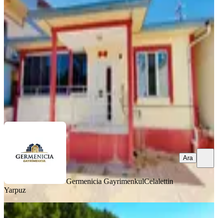
Dulkadiroğlu, Eyüp Sultan Mahallesi
2+1
·
135 m²
·
01.08.2026
4.250.000 ₺
Germenicia Gayrimenkul
Celalettin Yarpuz
Ara
Ara
Germenicia Gayrimenkul
Celalettin
Yarpuz
MANZARALI
Yeni Rota Emlaktan Müstakil Tapulu