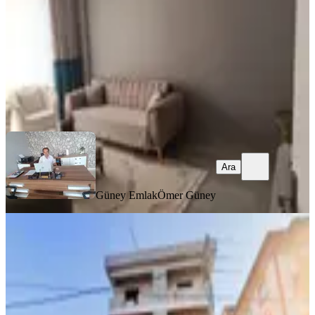
2.900.000 ₺
Güney Emlak
Ömer Güney
Ara
Ara
Güney Emlak
Ömer Güney
YENİ
Germenıcıa'dan Pıazza'ya Çok Yakın
Yeni Yapı Satılık 1+1 Daire
Dulkadiroğlu, Egemenlik Mahallesi
1+1
·
50 m²
·
3. Kat
·
05.08.2026