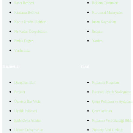
Satıcı Rehberi
Reklam Çözümleri
Kiralama Rehberi
Kurumsal Materyaller
Konut Kredisi Rehberi
İnsan Kaynakları
Ne Kadar Ödeyebilirim
İletişim
Emlak Değeri
Yardım
Verilerimiz
Hizmetler
Yasal
Danışman Bul
Kullanım Koşulları
Projeler
Bireysel Üyelik Sözleşmesi
Ücretsiz İlan Verin
Çerez Politikası ve Aydınlat
Üyelik Paketleri
Çerez Ayarları
EmlakZeka Asistan
Kullanıcı Veri Gizliliği Bildi
Uzman Danışmanlar
Ziyaretçi Veri Gizliliği