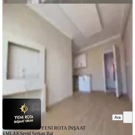
MANZARALI
Sgk Civarı - Yatırımlık - Uygun -
Masrafsız Satılık 1+1 Daire
Dulkadiroğlu, Mehmet Akif Mahallesi
1+1
·
40 m²
·
2. Kat
·
31.07.2026
1.075.000 ₺
YENİ ROTA İNŞAAT EMLAK
Seyid Serkan Bal
Ara
Ara
YENİ ROTA İNŞAAT
EMLAK
Seyid Serkan Bal