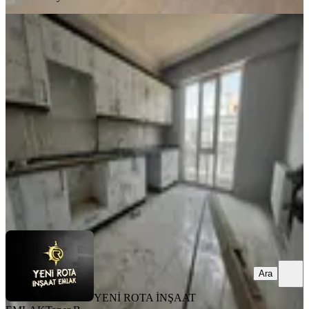
SIFIR BİNA
Yeni Rota'dan Aslanbey Mh. Satılık
2+1 Daire
Dulkadiroğlu, Aslan Bey Mahallesi
2+1
·
95 m²
·
4. Kat
·
31.07.2026
2.950.000 ₺
YENİ ROTA İNŞAAT EMLAK
Taner B
Ara
Ara
YENİ ROTA İNŞAAT