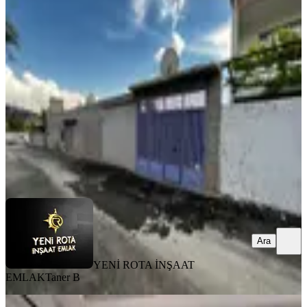
Yeni Rota'dan Yavuz Selim Mh.
Satılık Tek Katlı Müstakil Ev
Dulkadiroğlu, Yavuz Selim Mahallesi
3+1
·
130 m²
·
31.07.2026
3.700.000 ₺
YENİ ROTA İNŞAAT EMLAK
Taner B
Ara
Ara
YENİ ROTA İNŞAAT
EMLAK
Taner B
MANZARALI