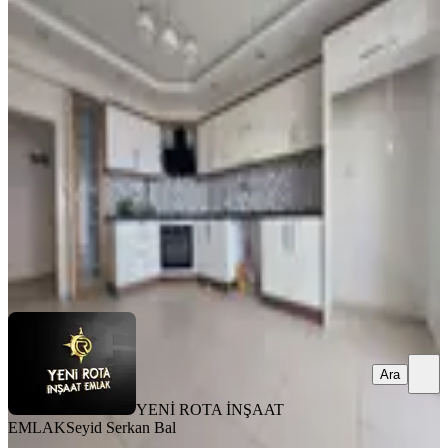
MANZARALI
Yeni Rota'dan - Doğukent -
Güneşevler Civarı Satılık 4+1 Daire
Dulkadiroğlu, Doğu Kent Mahallesi
4+1
·
195 m²
·
7. Kat
·
31.07.2026
5.250.000 ₺
YENİ ROTA İNŞAAT EMLAK
Seyid Serkan Bal
Ara
Ara
YENİ ROTA İNŞAAT
EMLAK
Seyid Serkan Bal