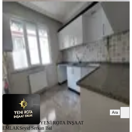
MANZARALI
Ballıca Mahallesi - Az Katlı - Uygun
Fiyat - Satılık 2+1 Daire
Dulkadiroğlu, Ballıca Mahallesi
2+1
·
90 m²
·
Düz Giriş (Zemin)
·
31.07.2026
1.825.000 ₺
YENİ ROTA İNŞAAT EMLAK
Seyid Serkan Bal
Ara
Ara
YENİ ROTA İNŞAAT
EMLAK
Seyid Serkan Bal