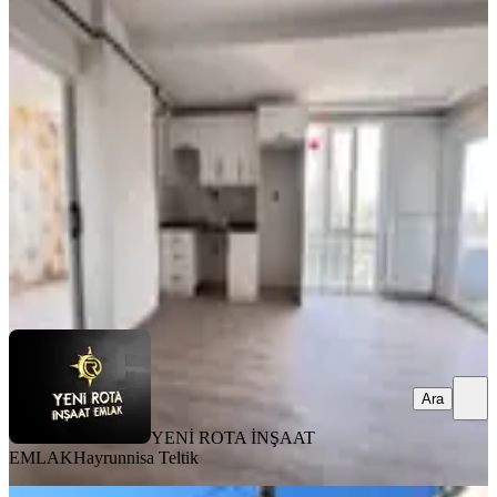
Yeni Rota'dan Yeni Yapı Lüx 2+0
Satılık Daire
Dulkadiroğlu, Bahçeli Evler Mahallesi
2+0
·
80 m²
·
3. Kat
·
31.07.2026
2.850.000 ₺
YENİ ROTA İNŞAAT EMLAK
Hayrunnisa Teltik
Ara
Ara
YENİ ROTA İNŞAAT
EMLAK
Hayrunnisa Teltik
MANZARALI