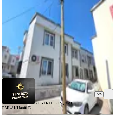
Yeni Rota'dan Sütçü İmam
Muhtarlığı Yanında 2+1 Satılık Daire
Dulkadiroğlu, Sütçü İmam Mahallesi
2+1
·
90 m²
·
1. Kat
·
31.07.2026
2.300.000 ₺
YENİ ROTA İNŞAAT EMLAK
Hanifi E.
Ara
Ara
YENİ ROTA İNŞAAT
EMLAK
Hanifi E.