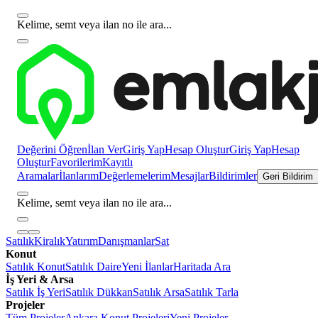
Kelime, semt veya ilan no ile ara...
Değerini Öğren
İlan Ver
Giriş Yap
Hesap Oluştur
Giriş Yap
Hesap
Oluştur
Favorilerim
Kayıtlı
Aramalar
İlanlarım
Değerlemelerim
Mesajlar
Bildirimler
Geri Bildirim
Kelime, semt veya ilan no ile ara...
Satılık
Kiralık
Yatırım
Danışmanlar
Sat
Konut
Satılık Konut
Satılık Daire
Yeni İlanlar
Haritada Ara
İş Yeri & Arsa
Satılık İş Yeri
Satılık Dükkan
Satılık Arsa
Satılık Tarla
Projeler
Tüm Projeler
Ankara Konut Projeleri
Yeni Projeler