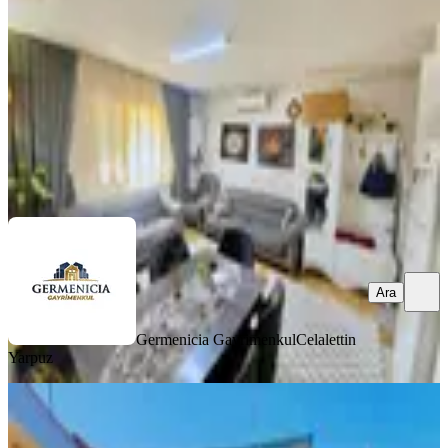
1+1
·
55 m²
·
Yüksek giriş
·
01.08.2026
1.450.000 ₺
Germenicia Gayrimenkul
Celalettin Yarpuz
Ara
Ara
Germenicia Gayrimenkul
Celalettin
Yarpuz
MANZARALI
Germenicia'dan Eyüp Sultan Mh.de
2023 Sonrası Çelik Müstakilev