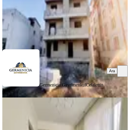
2.250.000 ₺
Germenicia Gayrimenkul
Celalettin Yarpuz
Ara
Ara
Germenicia Gayrimenkul
Celalettin
Yarpuz
YENİ
Yeni Rota' Dan Yahya Kemalde
Satılık 2+1 Daire
Dulkadiroğlu, Yahya Kemal Mahallesi