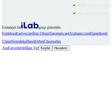
Müşteri Yetkilisi Veri Gizlili
Aday Aydınlatma Metni
Emlakjet bir
grup şirketidir.
Endeksa
Kariyer.net
İşin Olsun
Sigortam.net
Arabam.com
Hangikredi
Cimri
Neredekal
SteelOrbis
Chemorbis
Ara
Favorilerim
İlan Ver
Keşfet
Hesabım