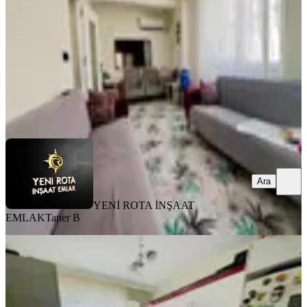
2+1
·
80 m²
·
1. Kat
·
04.08.2026
2.300.000 ₺
YENİ ROTA İNŞAAT EMLAK
Taner B
Ara
Ara
YENİ ROTA İNŞAAT
EMLAK
Taner B
BALKONLU
Kuzeyçevreyolu Derdiment Mevki
Satılık Uygun Fiyata 3+1 Daire
Dulkadiroğlu, Bayazıtlı Mahallesi