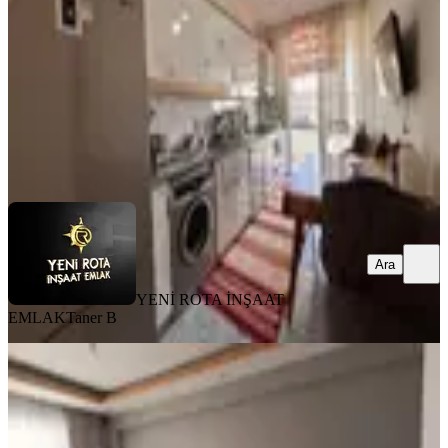
3+1
·
130 m²
·
3. Kat
·
07.08.2026
2.600.000 ₺
YENİ ROTA İNŞAAT EMLAK
Taner B
Ara
Ara
YENİ ROTA İNŞAAT
EMLAK
Taner B
YENİ
Aslanbeyde Satılık 3+1 Daire
Dulkadiroğlu, Aslan Bey Mahallesi
3+1
·
125 m²
·
Kot 4
·
06.08.2026