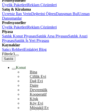
Profesyoneller
Üyelik Paketleri
Reklam Çözümleri
Satış & Kiralama
Ücretsiz İlan Verin
Değerini Öğren
Danışman Bul
Uzman
Danışmanlar
Profesyoneller
Üyelik Paketleri
Reklam Çözümleri
Piyasa
Satılık Konut Piyasası
Satılık Arsa Piyasası
Satılık Arazi
Piyasası
Satılık İş Yeri Piyasası
Kaynaklar
Satıcı Rehberi
Emlakjet Blog
Filtrele
3
Satılık
Konut
Bina
Çiftlik Evi
Dağ Evi
Daire
Devremülk
Kooperatif
Köşk
Köy Evi
Müstakil Ev