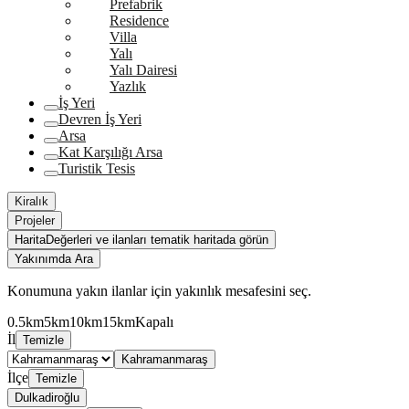
Prefabrik
Residence
Villa
Yalı
Yalı Dairesi
Yazlık
İş Yeri
Devren İş Yeri
Arsa
Kat Karşılığı Arsa
Turistik Tesis
Kiralık
Projeler
Harita
Değerleri ve ilanları tematik haritada görün
Yakınımda Ara
Konumuna yakın ilanlar için yakınlık mesafesini seç.
0.5km
5km
10km
15km
Kapalı
İl
Temizle
Kahramanmaraş
İlçe
Temizle
Dulkadiroğlu