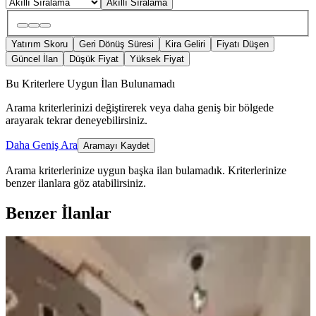
Akıllı Sıralama
Yatırım Skoru
Geri Dönüş Süresi
Kira Geliri
Fiyatı Düşen
Güncel İlan
Düşük Fiyat
Yüksek Fiyat
Bu Kriterlere Uygun İlan Bulunamadı
Arama kriterlerinizi değiştirerek veya daha geniş bir bölgede
arayarak tekrar deneyebilirsiniz.
Daha Geniş Ara
Aramayı Kaydet
Arama kriterlerinize uygun başka ilan bulamadık.
Kriterlerinize
benzer ilanlara göz atabilirsiniz.
Benzer İlanlar
YENİ
Yeni Rota'dan Ballıca Mah. Ara Kat
Fırsat Satılık 3+1 Daire
Dulkadiroğlu, Ballıca Mahallesi