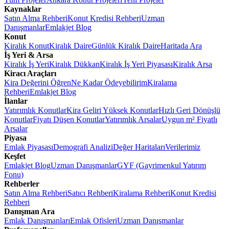
Kaynaklar
Satın Alma Rehberi
Konut Kredisi Rehberi
Uzman
Danışmanlar
Emlakjet Blog
Konut
Kiralık Konut
Kiralık Daire
Günlük Kiralık Daire
Haritada Ara
İş Yeri & Arsa
Kiralık İş Yeri
Kiralık Dükkan
Kiralık İş Yeri Piyasası
Kiralık Arsa
Kiracı Araçları
Kira Değerini Öğren
Ne Kadar Ödeyebilirim
Kiralama
Rehberi
Emlakjet Blog
İlanlar
Yatırımlık Konutlar
Kira Geliri Yüksek Konutlar
Hızlı Geri Dönüşlü
Konutlar
Fiyatı Düşen Konutlar
Yatırımlık Arsalar
Uygun m² Fiyatlı
Arsalar
Piyasa
Emlak Piyasası
Demografi Analizi
Değer Haritaları
Verilerimiz
Keşfet
Emlakjet Blog
Uzman Danışmanlar
GYF (Gayrimenkul Yatırım
Fonu)
Rehberler
Satın Alma Rehberi
Satıcı Rehberi
Kiralama Rehberi
Konut Kredisi
Rehberi
Danışman Ara
Emlak Danışmanları
Emlak Ofisleri
Uzman Danışmanlar