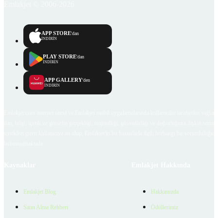
Emlakjet © 2006-2026
APP STORE
'dan
İNDİRİN
PLAY STORE
'dan
İNDİRİN
APP GALLERY
'den
İNDİRİN
Emlakjet.com internet sitesi ve Emlakjet mobil uygulamalarında kullanıcılar tarafından sağlana
ilan, bilgi, içerik ve görselin gerçekliği, orijinalliği, güvenilirliği ve doğruluğuna ilişkin soru
içerikleri giren kullanıcıya ait olup, Emlakjet'in bu hususlarla ilgili herhangi bir sorumluluğu
bulunmamaktadır.
Kaynaklar
Emlakjet Hakkında
Emlakjet Blog
Hakkımızda
Satın Alma Rehberi
Ödüllerimiz