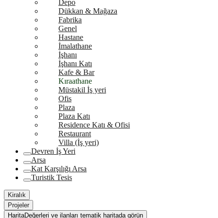
Depo
Dükkan & Mağaza
Fabrika
Genel
Hastane
İmalathane
İşhanı
İşhanı Katı
Kafe & Bar
Kıraathane
Müstakil İş yeri
Ofis
Plaza
Plaza Katı
Residence Katı & Ofisi
Restaurant
Villa (İş yeri)
Devren İş Yeri
Arsa
Kat Karşılığı Arsa
Turistik Tesis
Kiralık
Projeler
Harita
Değerleri ve ilanları tematik haritada görün