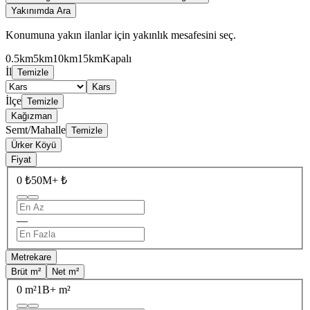
Yakınımda Ara
Konumuna yakın ilanlar için yakınlık mesafesini seç.
0.5km
5km
10km
15km
Kapalı
İl
Temizle
Kars
İlçe
Temizle
Kağızman
Semt/Mahalle
Temizle
Ürker Köyü
Fiyat
0 ₺
50M+ ₺
—
Metrekare
Brüt m²
Net m²
0 m²
1B+ m²