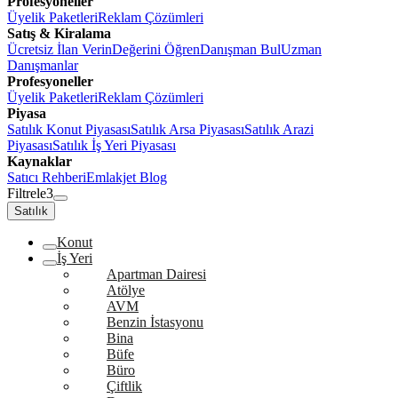
Profesyoneller
Üyelik Paketleri
Reklam Çözümleri
Satış & Kiralama
Ücretsiz İlan Verin
Değerini Öğren
Danışman Bul
Uzman
Danışmanlar
Profesyoneller
Üyelik Paketleri
Reklam Çözümleri
Piyasa
Satılık Konut Piyasası
Satılık Arsa Piyasası
Satılık Arazi
Piyasası
Satılık İş Yeri Piyasası
Kaynaklar
Satıcı Rehberi
Emlakjet Blog
Filtrele
3
Satılık
Konut
İş Yeri
Apartman Dairesi
Atölye
AVM
Benzin İstasyonu
Bina
Büfe
Büro
Çiftlik