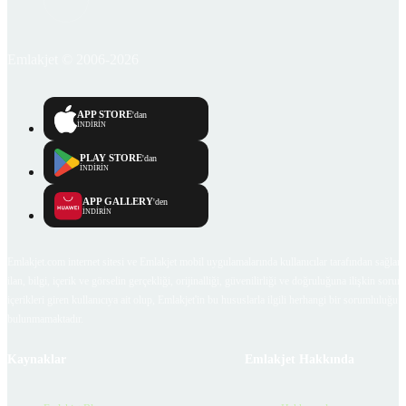
Emlakjet © 2006-2026
APP STORE
'dan
İNDİRİN
PLAY STORE
'dan
İNDİRİN
APP GALLERY
'den
İNDİRİN
Emlakjet.com internet sitesi ve Emlakjet mobil uygulamalarında kullanıcılar tarafından sağlana
ilan, bilgi, içerik ve görselin gerçekliği, orijinalliği, güvenilirliği ve doğruluğuna ilişkin soru
içerikleri giren kullanıcıya ait olup, Emlakjet'in bu hususlarla ilgili herhangi bir sorumluluğu
bulunmamaktadır.
Kaynaklar
Emlakjet Hakkında