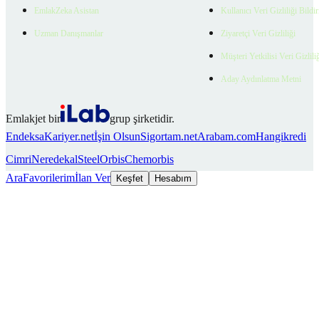
EmlakZeka Asistan
Kullanıcı Veri Gizliliği Bildi
Uzman Danışmanlar
Ziyaretçi Veri Gizliliği
Müşteri Yetkilisi Veri Gizlili
Aday Aydınlatma Metni
Emlakjet bir
grup şirketidir.
Endeksa
Kariyer.net
İşin Olsun
Sigortam.net
Arabam.com
Hangikredi
Cimri
Neredekal
SteelOrbis
Chemorbis
Ara
Favorilerim
İlan Ver
Keşfet
Hesabım