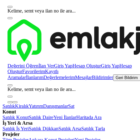
Kelime, semt veya ilan no ile ara...
Değerini Öğren
İlan Ver
Giriş Yap
Hesap Oluştur
Giriş Yap
Hesap
Oluştur
Favorilerim
Kayıtlı
Aramalar
İlanlarım
Değerlemelerim
Mesajlar
Bildirimler
Geri Bildirim
Kelime, semt veya ilan no ile ara...
Satılık
Kiralık
Yatırım
Danışmanlar
Sat
Konut
Satılık Konut
Satılık Daire
Yeni İlanlar
Haritada Ara
İş Yeri & Arsa
Satılık İş Yeri
Satılık Dükkan
Satılık Arsa
Satılık Tarla
Projeler
Tüm Projeler
Ankara Konut Projeleri
Yeni Projeler