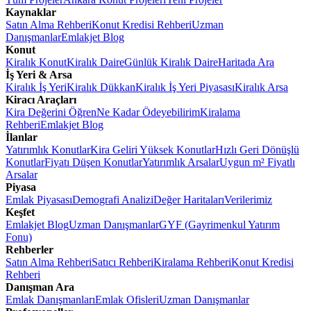
Kaynaklar
Satın Alma Rehberi
Konut Kredisi Rehberi
Uzman
Danışmanlar
Emlakjet Blog
Konut
Kiralık Konut
Kiralık Daire
Günlük Kiralık Daire
Haritada Ara
İş Yeri & Arsa
Kiralık İş Yeri
Kiralık Dükkan
Kiralık İş Yeri Piyasası
Kiralık Arsa
Kiracı Araçları
Kira Değerini Öğren
Ne Kadar Ödeyebilirim
Kiralama
Rehberi
Emlakjet Blog
İlanlar
Yatırımlık Konutlar
Kira Geliri Yüksek Konutlar
Hızlı Geri Dönüşlü
Konutlar
Fiyatı Düşen Konutlar
Yatırımlık Arsalar
Uygun m² Fiyatlı
Arsalar
Piyasa
Emlak Piyasası
Demografi Analizi
Değer Haritaları
Verilerimiz
Keşfet
Emlakjet Blog
Uzman Danışmanlar
GYF (Gayrimenkul Yatırım
Fonu)
Rehberler
Satın Alma Rehberi
Satıcı Rehberi
Kiralama Rehberi
Konut Kredisi
Rehberi
Danışman Ara
Emlak Danışmanları
Emlak Ofisleri
Uzman Danışmanlar