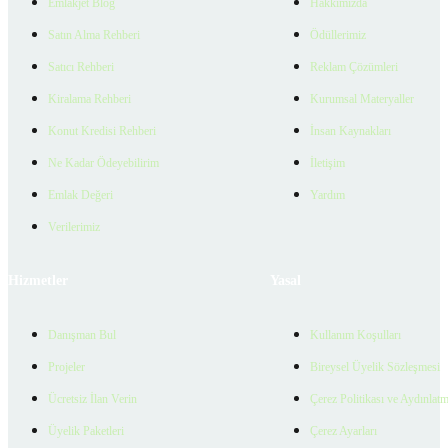
Emlakjet Blog
Hakkımızda
Satın Alma Rehberi
Ödüllerimiz
Satıcı Rehberi
Reklam Çözümleri
Kiralama Rehberi
Kurumsal Materyaller
Konut Kredisi Rehberi
İnsan Kaynakları
Ne Kadar Ödeyebilirim
İletişim
Emlak Değeri
Yardım
Verilerimiz
Hizmetler
Yasal
Danışman Bul
Kullanım Koşulları
Projeler
Bireysel Üyelik Sözleşmesi
Ücretsiz İlan Verin
Çerez Politikası ve Aydınlat
Üyelik Paketleri
Çerez Ayarları