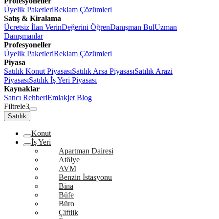
Profesyoneller
Üyelik Paketleri
Reklam Çözümleri
Satış & Kiralama
Ücretsiz İlan Verin
Değerini Öğren
Danışman Bul
Uzman
Danışmanlar
Profesyoneller
Üyelik Paketleri
Reklam Çözümleri
Piyasa
Satılık Konut Piyasası
Satılık Arsa Piyasası
Satılık Arazi
Piyasası
Satılık İş Yeri Piyasası
Kaynaklar
Satıcı Rehberi
Emlakjet Blog
Filtrele
3
Satılık
Konut
İş Yeri
Apartman Dairesi
Atölye
AVM
Benzin İstasyonu
Bina
Büfe
Büro
Çiftlik