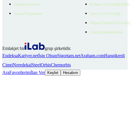
EmlakZeka Asistan
Kullanıcı Veri Gizliliği Bildi
Uzman Danışmanlar
Ziyaretçi Veri Gizliliği
Müşteri Yetkilisi Veri Gizlili
Aday Aydınlatma Metni
Emlakjet bir
grup şirketidir.
Endeksa
Kariyer.net
İşin Olsun
Sigortam.net
Arabam.com
Hangikredi
Cimri
Neredekal
SteelOrbis
Chemorbis
Ara
Favorilerim
İlan Ver
Keşfet
Hesabım