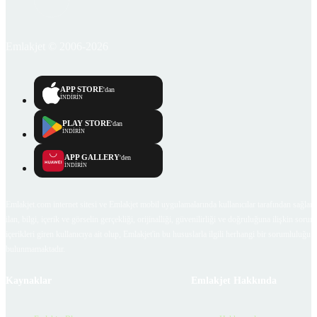
Emlakjet © 2006-2026
APP STORE
'dan
İNDİRİN
PLAY STORE
'dan
İNDİRİN
APP GALLERY
'den
İNDİRİN
Emlakjet.com internet sitesi ve Emlakjet mobil uygulamalarında kullanıcılar tarafından sağlana
ilan, bilgi, içerik ve görselin gerçekliği, orijinalliği, güvenilirliği ve doğruluğuna ilişkin soru
içerikleri giren kullanıcıya ait olup, Emlakjet'in bu hususlarla ilgili herhangi bir sorumluluğu
bulunmamaktadır.
Kaynaklar
Emlakjet Hakkında