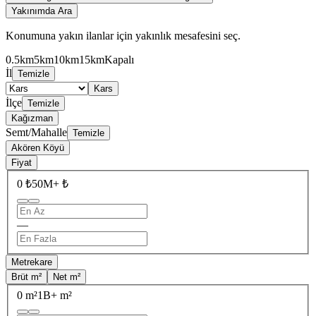
Yakınımda Ara
Konumuna yakın ilanlar için yakınlık mesafesini seç.
0.5km
5km
10km
15km
Kapalı
İl
Temizle
Kars
İlçe
Temizle
Kağızman
Semt/Mahalle
Temizle
Akören Köyü
Fiyat
0 ₺
50M+ ₺
—
Metrekare
Brüt m²
Net m²
0 m²
1B+ m²