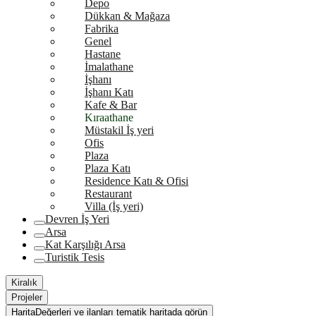
Depo
Dükkan & Mağaza
Fabrika
Genel
Hastane
İmalathane
İşhanı
İşhanı Katı
Kafe & Bar
Kıraathane
Müstakil İş yeri
Ofis
Plaza
Plaza Katı
Residence Katı & Ofisi
Restaurant
Villa (İş yeri)
Devren İş Yeri
Arsa
Kat Karşılığı Arsa
Turistik Tesis
Kiralık
Projeler
Harita
Değerleri ve ilanları tematik haritada görün