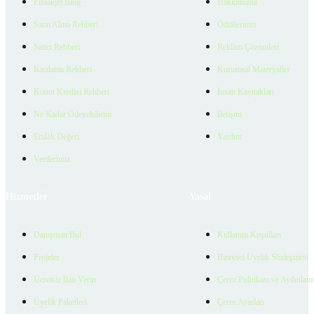
Emlakjet Blog
Hakkımızda
Satın Alma Rehberi
Ödüllerimiz
Satıcı Rehberi
Reklam Çözümleri
Kiralama Rehberi
Kurumsal Materyaller
Konut Kredisi Rehberi
İnsan Kaynakları
Ne Kadar Ödeyebilirim
İletişim
Emlak Değeri
Yardım
Verilerimiz
Hizmetler
Yasal
Danışman Bul
Kullanım Koşulları
Projeler
Bireysel Üyelik Sözleşmesi
Ücretsiz İlan Verin
Çerez Politikası ve Aydınlat
Üyelik Paketleri
Çerez Ayarları