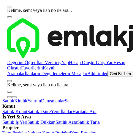
Kelime, semt veya ilan no ile ara...
Değerini Öğren
İlan Ver
Giriş Yap
Hesap Oluştur
Giriş Yap
Hesap
Oluştur
Favorilerim
Kayıtlı
Aramalar
İlanlarım
Değerlemelerim
Mesajlar
Bildirimler
Geri Bildirim
Kelime, semt veya ilan no ile ara...
Satılık
Kiralık
Yatırım
Danışmanlar
Sat
Konut
Satılık Konut
Satılık Daire
Yeni İlanlar
Haritada Ara
İş Yeri & Arsa
Satılık İş Yeri
Satılık Dükkan
Satılık Arsa
Satılık Tarla
Projeler
Tüm Projeler
Ankara Konut Projeleri
Yeni Projeler