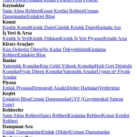
Kaynaklar
Satın Alma Rehberi
Konut Kredisi Rehberi
Uzman
Danışmanlar
Emlakjet Blog
Konut
Kiralık Konut
Kiralık Daire
Günlük Kiralık Daire
Haritada Ara
İş Yeri & Arsa
Kiralık İş Yeri
Kiralık Dükkan
Kiralık İş Yeri Piyasası
Kiralık Arsa
Kiracı Araçları
Kira Değerini Öğren
Ne Kadar Ödeyebilirim
Kiralama
Rehberi
Emlakjet Blog
İlanlar
Yatırımlık Konutlar
Kira Geliri Yüksek Konutlar
Hızlı Geri Dönüşlü
Konutlar
Fiyatı Düşen Konutlar
Yatırımlık Arsalar
Uygun m² Fiyatlı
Arsalar
Piyasa
Emlak Piyasası
Demografi Analizi
Değer Haritaları
Verilerimiz
Keşfet
Emlakjet Blog
Uzman Danışmanlar
GYF (Gayrimenkul Yatırım
Fonu)
Rehberler
Satın Alma Rehberi
Satıcı Rehberi
Kiralama Rehberi
Konut Kredisi
Rehberi
Danışman Ara
Emlak Danışmanları
Emlak Ofisleri
Uzman Danışmanlar