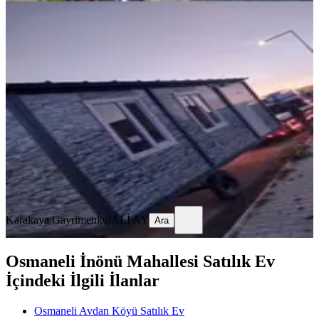
SIFIR BİNA
Garanti Konteynerden Satılık
Rremorklu21 Mt Ful Ev Tipi
Osmaneli Merkezde
Osmaneli, Camicedit Mahallesi
1+1
·
21 m²
·
23.04.2026
199.000 ₺
Karakaya Gayrimenkul
ALİ AY
Ara
Karakaya Gayrimenkul
ALİ AY
Ara
Osmaneli İnönü Mahallesi Satılık Ev
İçindeki İlgili İlanlar
Osmaneli Avdan Köyü Satılık Ev