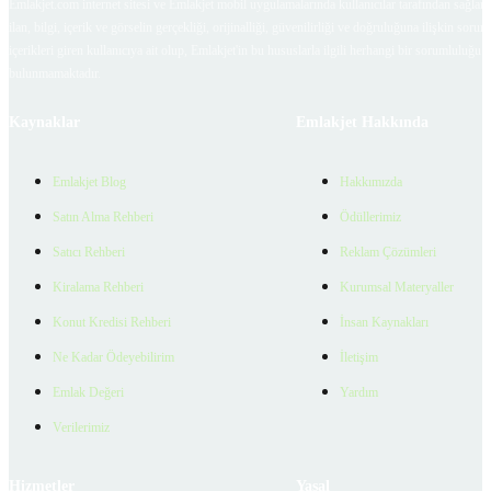
Emlakjet.com internet sitesi ve Emlakjet mobil uygulamalarında kullanıcılar tarafından sağlana
ilan, bilgi, içerik ve görselin gerçekliği, orijinalliği, güvenilirliği ve doğruluğuna ilişkin soru
içerikleri giren kullanıcıya ait olup, Emlakjet'in bu hususlarla ilgili herhangi bir sorumluluğu
bulunmamaktadır.
Kaynaklar
Emlakjet Hakkında
Emlakjet Blog
Hakkımızda
Satın Alma Rehberi
Ödüllerimiz
Satıcı Rehberi
Reklam Çözümleri
Kiralama Rehberi
Kurumsal Materyaller
Konut Kredisi Rehberi
İnsan Kaynakları
Ne Kadar Ödeyebilirim
İletişim
Emlak Değeri
Yardım
Verilerimiz
Hizmetler
Yasal