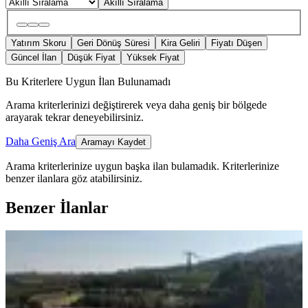
Akıllı Sıralama
Yatırım Skoru
Geri Dönüş Süresi
Kira Geliri
Fiyatı Düşen
Güncel İlan
Düşük Fiyat
Yüksek Fiyat
Bu Kriterlere Uygun İlan Bulunamadı
Arama kriterlerinizi değiştirerek veya daha geniş bir bölgede
arayarak tekrar deneyebilirsiniz.
Daha Geniş Ara
Aramayı Kaydet
Arama kriterlerinize uygun başka ilan bulamadık.
Kriterlerinize
benzer ilanlara göz atabilirsiniz.
Benzer İlanlar
EŞYALI
%
2
Sahibinden Müstakil
Osmaneli, Avdan Köyü
1+1
·
3045 m²
·
22.07.2026