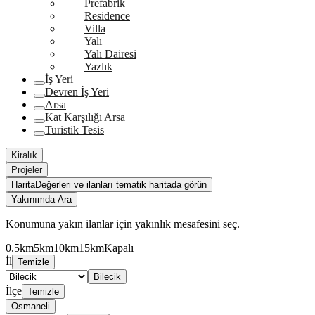
Prefabrik
Residence
Villa
Yalı
Yalı Dairesi
Yazlık
İş Yeri
Devren İş Yeri
Arsa
Kat Karşılığı Arsa
Turistik Tesis
Kiralık
Projeler
Harita
Değerleri ve ilanları tematik haritada görün
Yakınımda Ara
Konumuna yakın ilanlar için yakınlık mesafesini seç.
0.5km
5km
10km
15km
Kapalı
İl
Temizle
Bilecik
İlçe
Temizle
Osmaneli