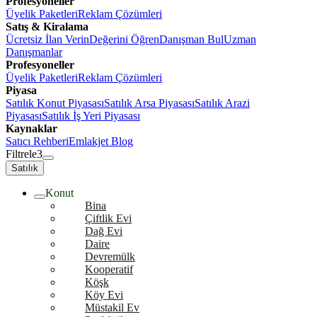
Profesyoneller
Üyelik Paketleri
Reklam Çözümleri
Satış & Kiralama
Ücretsiz İlan Verin
Değerini Öğren
Danışman Bul
Uzman
Danışmanlar
Profesyoneller
Üyelik Paketleri
Reklam Çözümleri
Piyasa
Satılık Konut Piyasası
Satılık Arsa Piyasası
Satılık Arazi
Piyasası
Satılık İş Yeri Piyasası
Kaynaklar
Satıcı Rehberi
Emlakjet Blog
Filtrele
3
Satılık
Konut
Bina
Çiftlik Evi
Dağ Evi
Daire
Devremülk
Kooperatif
Köşk
Köy Evi
Müstakil Ev