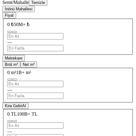
Semt/Mahalle
Temizle
İnönü Mahallesi
Fiyat
0 ₺
50M+ ₺
—
Metrekare
Brüt m²
Net m²
0 m²
1B+ m²
—
Kira Geliri
AI
0 TL
100B+ TL
—