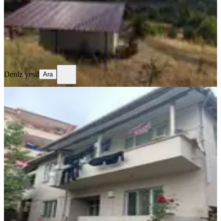
2.395.000 ₺
2.450.000 ₺
Deniz yesil
Ara
Deniz yesil
Ara
BALKONLU
%
2
Osmaneli Camikebir 2 Katlı Satılık
Bina 289 Mk Arsa İçinde Müstakil Ev
Osmaneli, Camikebir Mahallesi
2+1
·
115 m²
·
2. Kat
·
18.10.2025
4.400.000 ₺
4.500.000 ₺
By şahinoğlu
ATAKAN ŞAHİNOĞLU