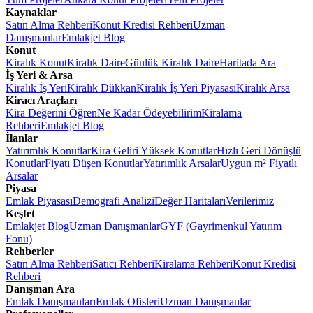
Kaynaklar
Satın Alma Rehberi
Konut Kredisi Rehberi
Uzman
Danışmanlar
Emlakjet Blog
Konut
Kiralık Konut
Kiralık Daire
Günlük Kiralık Daire
Haritada Ara
İş Yeri & Arsa
Kiralık İş Yeri
Kiralık Dükkan
Kiralık İş Yeri Piyasası
Kiralık Arsa
Kiracı Araçları
Kira Değerini Öğren
Ne Kadar Ödeyebilirim
Kiralama
Rehberi
Emlakjet Blog
İlanlar
Yatırımlık Konutlar
Kira Geliri Yüksek Konutlar
Hızlı Geri Dönüşlü
Konutlar
Fiyatı Düşen Konutlar
Yatırımlık Arsalar
Uygun m² Fiyatlı
Arsalar
Piyasa
Emlak Piyasası
Demografi Analizi
Değer Haritaları
Verilerimiz
Keşfet
Emlakjet Blog
Uzman Danışmanlar
GYF (Gayrimenkul Yatırım
Fonu)
Rehberler
Satın Alma Rehberi
Satıcı Rehberi
Kiralama Rehberi
Konut Kredisi
Rehberi
Danışman Ara
Emlak Danışmanları
Emlak Ofisleri
Uzman Danışmanlar