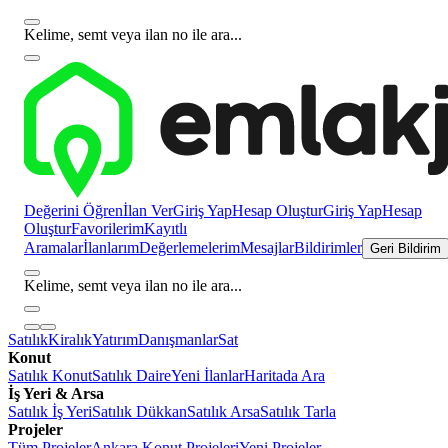
Kelime, semt veya ilan no ile ara...
Değerini Öğren
İlan Ver
Giriş Yap
Hesap Oluştur
Giriş Yap
Hesap
Oluştur
Favorilerim
Kayıtlı
Aramalar
İlanlarım
Değerlemelerim
Mesajlar
Bildirimler
Geri Bildirim
Kelime, semt veya ilan no ile ara...
Satılık
Kiralık
Yatırım
Danışmanlar
Sat
Konut
Satılık Konut
Satılık Daire
Yeni İlanlar
Haritada Ara
İş Yeri & Arsa
Satılık İş Yeri
Satılık Dükkan
Satılık Arsa
Satılık Tarla
Projeler
Tüm Projeler
Ankara Konut Projeleri
Yeni Projeler