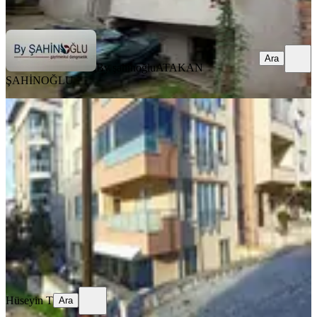
Ara
Ara
By şahinoğlu
ATAKAN
ŞAHİNOĞLU
BALKONLU
Camikebir Mahallesi 3+1 Sahibinden
Satılık Daire
Osmaneli, Camikebir Mahallesi
3+1
·
130 m²
·
2. Kat
·
13.07.2025
3.750.000 ₺
Hüseyin T
Ara
Hüseyin T
Ara