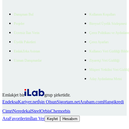
Danışman Bul
Kullanım Koşulları
Projeler
Bireysel Üyelik Sözleşmesi
Ücretsiz İlan Verin
Çerez Politikası ve Aydınlat
Üyelik Paketleri
Çerez Ayarları
EmlakZeka Asistan
Kullanıcı Veri Gizliliği Bildi
Uzman Danışmanlar
Ziyaretçi Veri Gizliliği
Müşteri Yetkilisi Veri Gizlili
Aday Aydınlatma Metni
Emlakjet bir
grup şirketidir.
Endeksa
Kariyer.net
İşin Olsun
Sigortam.net
Arabam.com
Hangikredi
Cimri
Neredekal
SteelOrbis
Chemorbis
Ara
Favorilerim
İlan Ver
Keşfet
Hesabım