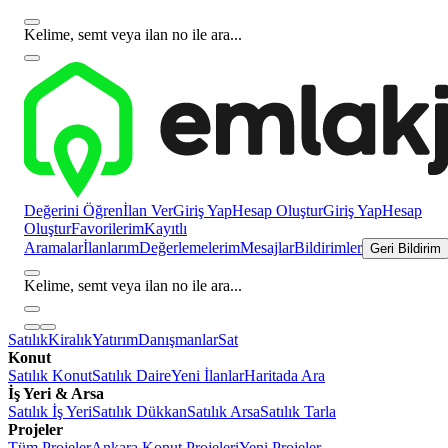
Kelime, semt veya ilan no ile ara...
Değerini Öğren
İlan Ver
Giriş Yap
Hesap Oluştur
Giriş Yap
Hesap
Oluştur
Favorilerim
Kayıtlı
Aramalar
İlanlarım
Değerlemelerim
Mesajlar
Bildirimler
Geri Bildirim
Kelime, semt veya ilan no ile ara...
Satılık
Kiralık
Yatırım
Danışmanlar
Sat
Konut
Satılık Konut
Satılık Daire
Yeni İlanlar
Haritada Ara
İş Yeri & Arsa
Satılık İş Yeri
Satılık Dükkan
Satılık Arsa
Satılık Tarla
Projeler
Tüm Projeler
Ankara Konut Projeleri
Yeni Projeler