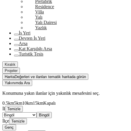
Prefabrik
Residence
Villa
Yalı
Yalı Dairesi
Yazlık
İş Yeri
Devren İş Yeri
Arsa
Kat Karşılığı Arsa
Turistik Tesis
Kiralık
Projeler
Harita
Değerleri ve ilanları tematik haritada görün
Yakınımda Ara
Konumuna yakın ilanlar için yakınlık mesafesini seç.
0.5km
5km
10km
15km
Kapalı
İl
Temizle
Bingöl
İlçe
Temizle
Genç