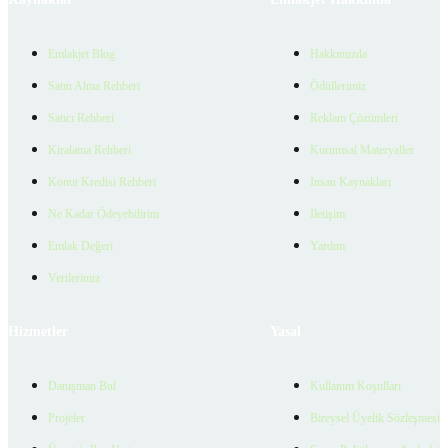
Emlakjet Blog
Hakkımızda
Satın Alma Rehberi
Ödüllerimiz
Satıcı Rehberi
Reklam Çözümleri
Kiralama Rehberi
Kurumsal Materyaller
Konut Kredisi Rehberi
İnsan Kaynakları
Ne Kadar Ödeyebilirim
İletişim
Emlak Değeri
Yardım
Verilerimiz
Hizmetler
Yasal
Danışman Bul
Kullanım Koşulları
Projeler
Bireysel Üyelik Sözleşmesi