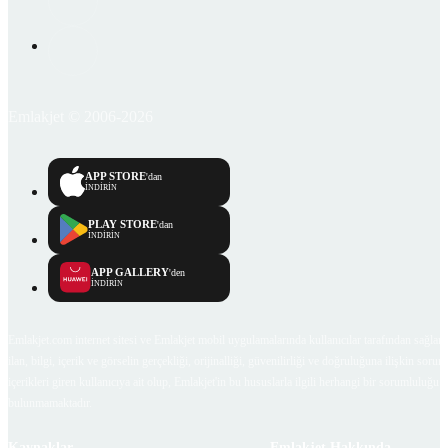
Emlakjet © 2006-2026
APP STORE
'dan
İNDİRİN
PLAY STORE
'dan
İNDİRİN
APP GALLERY
'den
İNDİRİN
Emlakjet.com internet sitesi ve Emlakjet mobil uygulamalarında kullanıcılar tarafından sağlana
ilan, bilgi, içerik ve görselin gerçekliği, orijinalliği, güvenilirliği ve doğruluğuna ilişkin soru
içerikleri giren kullanıcıya ait olup, Emlakjet'in bu hususlarla ilgili herhangi bir sorumluluğu
bulunmamaktadır.
Kaynaklar
Emlakjet Hakkında