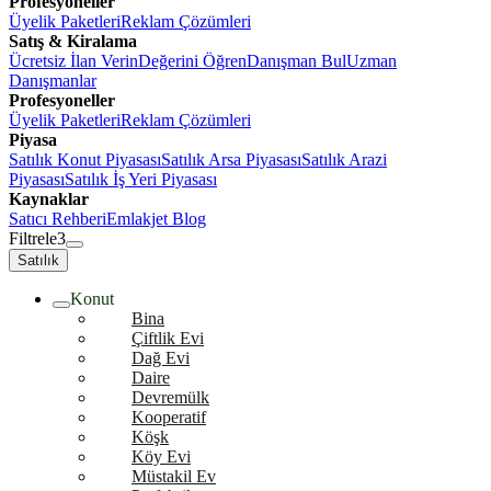
Profesyoneller
Üyelik Paketleri
Reklam Çözümleri
Satış & Kiralama
Ücretsiz İlan Verin
Değerini Öğren
Danışman Bul
Uzman
Danışmanlar
Profesyoneller
Üyelik Paketleri
Reklam Çözümleri
Piyasa
Satılık Konut Piyasası
Satılık Arsa Piyasası
Satılık Arazi
Piyasası
Satılık İş Yeri Piyasası
Kaynaklar
Satıcı Rehberi
Emlakjet Blog
Filtrele
3
Satılık
Konut
Bina
Çiftlik Evi
Dağ Evi
Daire
Devremülk
Kooperatif
Köşk
Köy Evi
Müstakil Ev