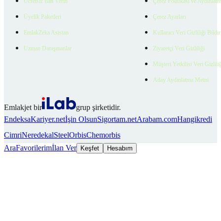
Ücretsiz İlan Verin
Çerez Politikası ve Aydınlat
Üyelik Paketleri
Çerez Ayarları
EmlakZeka Asistan
Kullanıcı Veri Gizliliği Bildi
Uzman Danışmanlar
Ziyaretçi Veri Gizliliği
Müşteri Yetkilisi Veri Gizlili
Aday Aydınlatma Metni
Emlakjet bir
grup şirketidir.
Endeksa
Kariyer.net
İşin Olsun
Sigortam.net
Arabam.com
Hangikredi
Cimri
Neredekal
SteelOrbis
Chemorbis
Ara
Favorilerim
İlan Ver
Keşfet
Hesabım