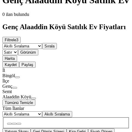
0
ilan bulundu
Genç Alaaddin Köyü Satılık Ev Fiyatları
Filtrele
3
Sırala
Görünüm
Harita
Kaydet
Paylaş
İl
Bingöl
İlçe
Genç
Semt
Alaaddin Köyü
Tümünü Temizle
Tüm İlanlar
Akıllı Sıralama
Yatırım Skoru
Geri Dönüş Süresi
Kira Geliri
Fiyatı Düşen