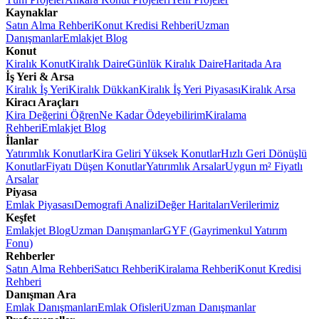
Kaynaklar
Satın Alma Rehberi
Konut Kredisi Rehberi
Uzman
Danışmanlar
Emlakjet Blog
Konut
Kiralık Konut
Kiralık Daire
Günlük Kiralık Daire
Haritada Ara
İş Yeri & Arsa
Kiralık İş Yeri
Kiralık Dükkan
Kiralık İş Yeri Piyasası
Kiralık Arsa
Kiracı Araçları
Kira Değerini Öğren
Ne Kadar Ödeyebilirim
Kiralama
Rehberi
Emlakjet Blog
İlanlar
Yatırımlık Konutlar
Kira Geliri Yüksek Konutlar
Hızlı Geri Dönüşlü
Konutlar
Fiyatı Düşen Konutlar
Yatırımlık Arsalar
Uygun m² Fiyatlı
Arsalar
Piyasa
Emlak Piyasası
Demografi Analizi
Değer Haritaları
Verilerimiz
Keşfet
Emlakjet Blog
Uzman Danışmanlar
GYF (Gayrimenkul Yatırım
Fonu)
Rehberler
Satın Alma Rehberi
Satıcı Rehberi
Kiralama Rehberi
Konut Kredisi
Rehberi
Danışman Ara
Emlak Danışmanları
Emlak Ofisleri
Uzman Danışmanlar