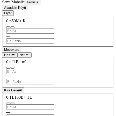
Semt/Mahalle
Temizle
Alaaddin Köyü
Fiyat
0 ₺
50M+ ₺
—
Metrekare
Brüt m²
Net m²
0 m²
1B+ m²
—
Kira Geliri
AI
0 TL
100B+ TL
—