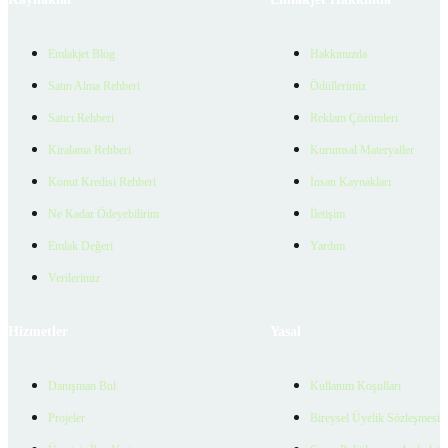
Emlakjet Blog
Hakkımızda
Satın Alma Rehberi
Ödüllerimiz
Satıcı Rehberi
Reklam Çözümleri
Kiralama Rehberi
Kurumsal Materyaller
Konut Kredisi Rehberi
İnsan Kaynakları
Ne Kadar Ödeyebilirim
İletişim
Emlak Değeri
Yardım
Verilerimiz
Hizmetler
Yasal
Danışman Bul
Kullanım Koşulları
Projeler
Bireysel Üyelik Sözleşmesi