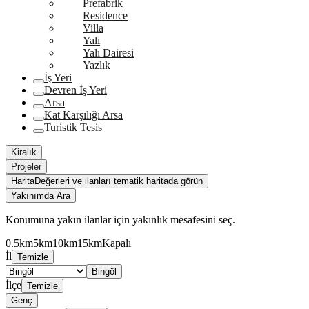
Prefabrik
Residence
Villa
Yalı
Yalı Dairesi
Yazlık
İş Yeri
Devren İş Yeri
Arsa
Kat Karşılığı Arsa
Turistik Tesis
Kiralık
Projeler
Harita
Değerleri ve ilanları tematik haritada görün
Yakınımda Ara
Konumuna yakın ilanlar için yakınlık mesafesini seç.
0.5km
5km
10km
15km
Kapalı
İl
Temizle
Bingöl
İlçe
Temizle
Genç