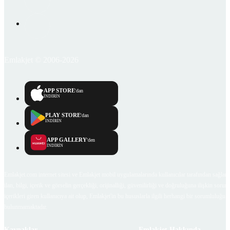
Emlakjet © 2006-2026
APP STORE
'dan
İNDİRİN
PLAY STORE
'dan
İNDİRİN
APP GALLERY
'den
İNDİRİN
Emlakjet.com internet sitesi ve Emlakjet mobil uygulamalarında kullanıcılar tarafından sağlana
ilan, bilgi, içerik ve görselin gerçekliği, orijinalliği, güvenilirliği ve doğruluğuna ilişkin soru
içerikleri giren kullanıcıya ait olup, Emlakjet'in bu hususlarla ilgili herhangi bir sorumluluğu
bulunmamaktadır.
Kaynaklar
Emlakjet Hakkında