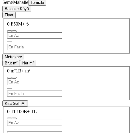
Semt/Mahalle
Temizle
Balgöze Köyü
Fiyat
0 ₺
50M+ ₺
—
Metrekare
Brüt m²
Net m²
0 m²
1B+ m²
—
Kira Geliri
AI
0 TL
100B+ TL
—