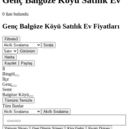
0
ilan bulundu
Genç Balgöze Köyü Satılık Ev Fiyatları
Filtrele
3
Sırala
Görünüm
Harita
Kaydet
Paylaş
İl
Bingöl
İlçe
Genç
Semt
Balgöze Köyü
Tümünü Temizle
Tüm İlanlar
Akıllı Sıralama
Yatırım Skoru
Geri Dönüş Süresi
Kira Geliri
Fiyatı Düşen