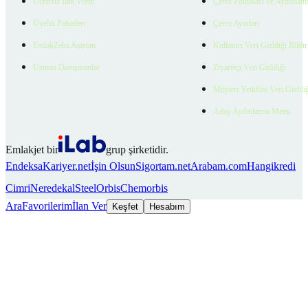
Ücretsiz İlan Verin
Çerez Politikası ve Aydınlat
Üyelik Paketleri
Çerez Ayarları
EmlakZeka Asistan
Kullanıcı Veri Gizliliği Bildi
Uzman Danışmanlar
Ziyaretçi Veri Gizliliği
Müşteri Yetkilisi Veri Gizlili
Aday Aydınlatma Metni
Emlakjet bir
grup şirketidir.
Endeksa
Kariyer.net
İşin Olsun
Sigortam.net
Arabam.com
Hangikredi
Cimri
Neredekal
SteelOrbis
Chemorbis
Ara
Favorilerim
İlan Ver
Keşfet
Hesabım