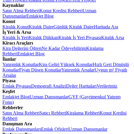
Kaynaklar
Satın Alma Rehberi
Konut Kredisi Rehberi
Uzman
Danışmanlar
Emlakjet Blog
Konut
Kiralık Konut
Kiralık Daire
Günlük Kiralık Daire
Haritada Ara
İş Yeri & Arsa
Kiralık İş Yeri
Kiralık Dükkan
Kiralık İş Yeri Piyasası
Kiralık Arsa
Kiracı Araçları
Kira Değerini Öğren
Ne Kadar Ödeyebilirim
Kiralama
Rehberi
Emlakjet Blog
İlanlar
Yatırımlık Konutlar
Kira Geliri Yüksek Konutlar
Hızlı Geri Dönüşlü
Konutlar
Fiyatı Düşen Konutlar
Yatırımlık Arsalar
Uygun m² Fiyatlı
Arsalar
Piyasa
Emlak Piyasası
Demografi Analizi
Değer Haritaları
Verilerimiz
Keşfet
Emlakjet Blog
Uzman Danışmanlar
GYF (Gayrimenkul Yatırım
Fonu)
Rehberler
Satın Alma Rehberi
Satıcı Rehberi
Kiralama Rehberi
Konut Kredisi
Rehberi
Danışman Ara
Emlak Danışmanları
Emlak Ofisleri
Uzman Danışmanlar