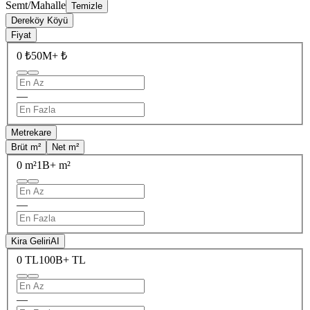
Semt/Mahalle
Temizle
Dereköy Köyü
Fiyat
0 ₺
50M+ ₺
—
Metrekare
Brüt m²
Net m²
0 m²
1B+ m²
—
Kira Geliri
AI
0 TL
100B+ TL
—