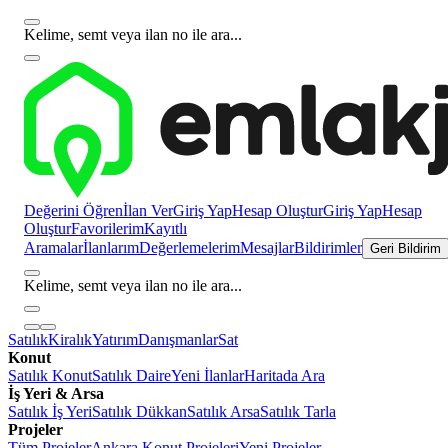
Kelime, semt veya ilan no ile ara...
Değerini Öğren
İlan Ver
Giriş Yap
Hesap Oluştur
Giriş Yap
Hesap
Oluştur
Favorilerim
Kayıtlı
Aramalar
İlanlarım
Değerlemelerim
Mesajlar
Bildirimler
Geri Bildirim
Kelime, semt veya ilan no ile ara...
Satılık
Kiralık
Yatırım
Danışmanlar
Sat
Konut
Satılık Konut
Satılık Daire
Yeni İlanlar
Haritada Ara
İş Yeri & Arsa
Satılık İş Yeri
Satılık Dükkan
Satılık Arsa
Satılık Tarla
Projeler
Tüm Projeler
Ankara Konut Projeleri
Yeni Projeler