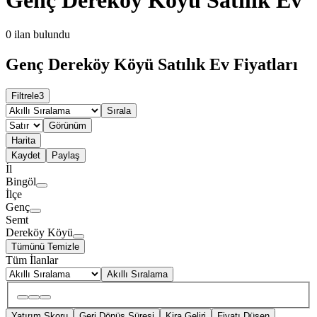
0
ilan bulundu
Genç Dereköy Köyü Satılık Ev Fiyatları
Filtrele
3
Sırala
Görünüm
Harita
Kaydet
Paylaş
İl
Bingöl
İlçe
Genç
Semt
Dereköy Köyü
Tümünü Temizle
Tüm İlanlar
Akıllı Sıralama
Yatırım Skoru
Geri Dönüş Süresi
Kira Geliri
Fiyatı Düşen