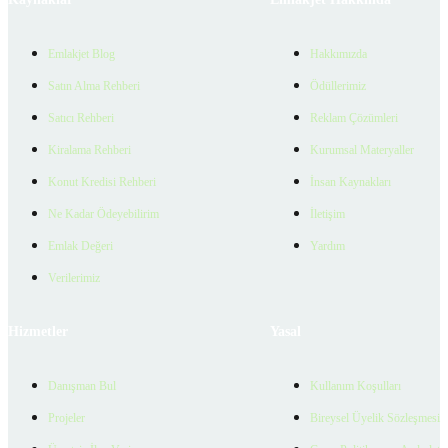
Emlakjet Blog
Hakkımızda
Satın Alma Rehberi
Ödüllerimiz
Satıcı Rehberi
Reklam Çözümleri
Kiralama Rehberi
Kurumsal Materyaller
Konut Kredisi Rehberi
İnsan Kaynakları
Ne Kadar Ödeyebilirim
İletişim
Emlak Değeri
Yardım
Verilerimiz
Hizmetler
Yasal
Danışman Bul
Kullanım Koşulları
Projeler
Bireysel Üyelik Sözleşmesi