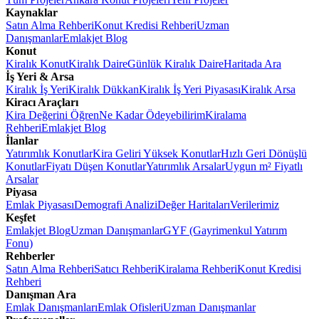
Kaynaklar
Satın Alma Rehberi
Konut Kredisi Rehberi
Uzman
Danışmanlar
Emlakjet Blog
Konut
Kiralık Konut
Kiralık Daire
Günlük Kiralık Daire
Haritada Ara
İş Yeri & Arsa
Kiralık İş Yeri
Kiralık Dükkan
Kiralık İş Yeri Piyasası
Kiralık Arsa
Kiracı Araçları
Kira Değerini Öğren
Ne Kadar Ödeyebilirim
Kiralama
Rehberi
Emlakjet Blog
İlanlar
Yatırımlık Konutlar
Kira Geliri Yüksek Konutlar
Hızlı Geri Dönüşlü
Konutlar
Fiyatı Düşen Konutlar
Yatırımlık Arsalar
Uygun m² Fiyatlı
Arsalar
Piyasa
Emlak Piyasası
Demografi Analizi
Değer Haritaları
Verilerimiz
Keşfet
Emlakjet Blog
Uzman Danışmanlar
GYF (Gayrimenkul Yatırım
Fonu)
Rehberler
Satın Alma Rehberi
Satıcı Rehberi
Kiralama Rehberi
Konut Kredisi
Rehberi
Danışman Ara
Emlak Danışmanları
Emlak Ofisleri
Uzman Danışmanlar