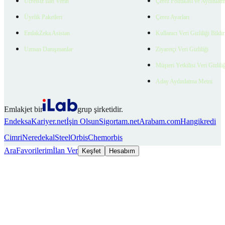
Ücretsiz İlan Verin
Çerez Politikası ve Aydınlat
Üyelik Paketleri
Çerez Ayarları
EmlakZeka Asistan
Kullanıcı Veri Gizliliği Bildi
Uzman Danışmanlar
Ziyaretçi Veri Gizliliği
Müşteri Yetkilisi Veri Gizlili
Aday Aydınlatma Metni
Emlakjet bir
grup şirketidir.
Endeksa
Kariyer.net
İşin Olsun
Sigortam.net
Arabam.com
Hangikredi
Cimri
Neredekal
SteelOrbis
Chemorbis
Ara
Favorilerim
İlan Ver
Keşfet
Hesabım