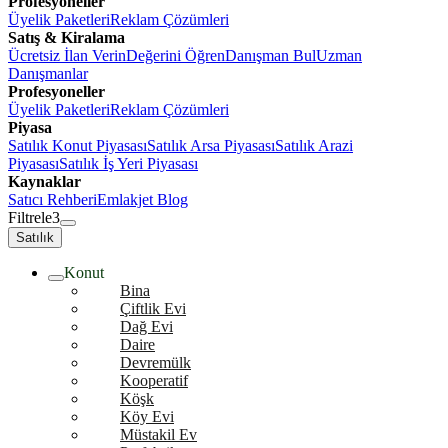
Profesyoneller
Üyelik Paketleri
Reklam Çözümleri
Satış & Kiralama
Ücretsiz İlan Verin
Değerini Öğren
Danışman Bul
Uzman
Danışmanlar
Profesyoneller
Üyelik Paketleri
Reklam Çözümleri
Piyasa
Satılık Konut Piyasası
Satılık Arsa Piyasası
Satılık Arazi
Piyasası
Satılık İş Yeri Piyasası
Kaynaklar
Satıcı Rehberi
Emlakjet Blog
Filtrele
3
Satılık
Konut
Bina
Çiftlik Evi
Dağ Evi
Daire
Devremülk
Kooperatif
Köşk
Köy Evi
Müstakil Ev