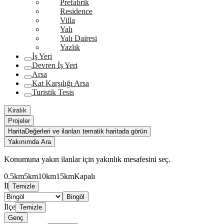
Prefabrik
Residence
Villa
Yalı
Yalı Dairesi
Yazlık
İş Yeri
Devren İş Yeri
Arsa
Kat Karşılığı Arsa
Turistik Tesis
Kiralık
Projeler
Harita
Değerleri ve ilanları tematik haritada görün
Yakınımda Ara
Konumuna yakın ilanlar için yakınlık mesafesini seç.
0.5km
5km
10km
15km
Kapalı
İl
Temizle
Bingöl
İlçe
Temizle
Genç