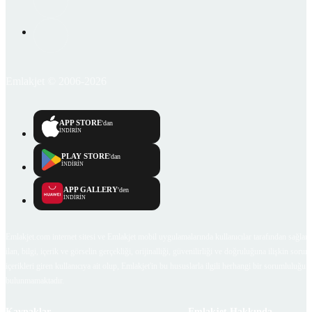
Emlakjet © 2006-2026
APP STORE
'dan
İNDİRİN
PLAY STORE
'dan
İNDİRİN
APP GALLERY
'den
İNDİRİN
Emlakjet.com internet sitesi ve Emlakjet mobil uygulamalarında kullanıcılar tarafından sağlana
ilan, bilgi, içerik ve görselin gerçekliği, orijinalliği, güvenilirliği ve doğruluğuna ilişkin soru
içerikleri giren kullanıcıya ait olup, Emlakjet'in bu hususlarla ilgili herhangi bir sorumluluğu
bulunmamaktadır.
Kaynaklar
Emlakjet Hakkında