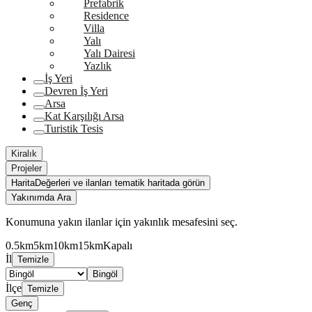
Prefabrik
Residence
Villa
Yalı
Yalı Dairesi
Yazlık
İş Yeri
Devren İş Yeri
Arsa
Kat Karşılığı Arsa
Turistik Tesis
Kiralık
Projeler
Harita
Değerleri ve ilanları tematik haritada görün
Yakınımda Ara
Konumuna yakın ilanlar için yakınlık mesafesini seç.
0.5km
5km
10km
15km
Kapalı
İl
Temizle
Bingöl
İlçe
Temizle
Genç