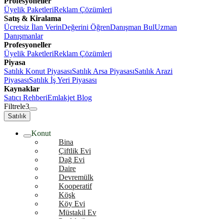
Profesyoneller
Üyelik Paketleri
Reklam Çözümleri
Satış & Kiralama
Ücretsiz İlan Verin
Değerini Öğren
Danışman Bul
Uzman
Danışmanlar
Profesyoneller
Üyelik Paketleri
Reklam Çözümleri
Piyasa
Satılık Konut Piyasası
Satılık Arsa Piyasası
Satılık Arazi
Piyasası
Satılık İş Yeri Piyasası
Kaynaklar
Satıcı Rehberi
Emlakjet Blog
Filtrele
3
Satılık
Konut
Bina
Çiftlik Evi
Dağ Evi
Daire
Devremülk
Kooperatif
Köşk
Köy Evi
Müstakil Ev