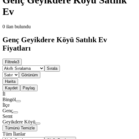
Ev
0
ilan bulundu
Genç Geyikdere Köyü Satılık Ev
Fiyatları
Filtrele
3
Sırala
Görünüm
Harita
Kaydet
Paylaş
İl
Bingöl
İlçe
Genç
Semt
Geyikdere Köyü
Tümünü Temizle
Tüm İlanlar