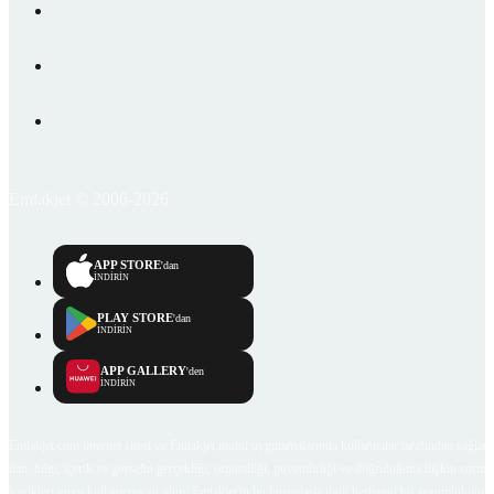
Emlakjet © 2006-2026
APP STORE
'dan
İNDİRİN
PLAY STORE
'dan
İNDİRİN
APP GALLERY
'den
İNDİRİN
Emlakjet.com internet sitesi ve Emlakjet mobil uygulamalarında kullanıcılar tarafından sağlana
ilan, bilgi, içerik ve görselin gerçekliği, orijinalliği, güvenilirliği ve doğruluğuna ilişkin soru
içerikleri giren kullanıcıya ait olup, Emlakjet'in bu hususlarla ilgili herhangi bir sorumluluğu