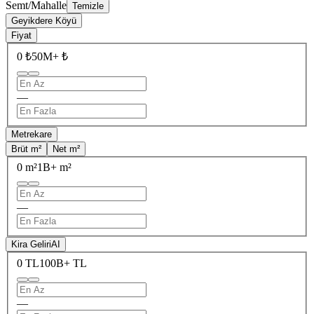
Semt/Mahalle
Temizle
Geyikdere Köyü
Fiyat
0 ₺
50M+ ₺
—
Metrekare
Brüt m²
Net m²
0 m²
1B+ m²
—
Kira Geliri
AI
0 TL
100B+ TL
—