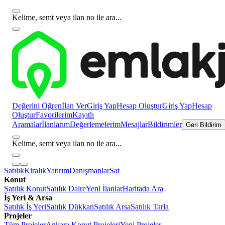
Kelime, semt veya ilan no ile ara...
Değerini Öğren
İlan Ver
Giriş Yap
Hesap Oluştur
Giriş Yap
Hesap
Oluştur
Favorilerim
Kayıtlı
Aramalar
İlanlarım
Değerlemelerim
Mesajlar
Bildirimler
Geri Bildirim
Kelime, semt veya ilan no ile ara...
Satılık
Kiralık
Yatırım
Danışmanlar
Sat
Konut
Satılık Konut
Satılık Daire
Yeni İlanlar
Haritada Ara
İş Yeri & Arsa
Satılık İş Yeri
Satılık Dükkan
Satılık Arsa
Satılık Tarla
Projeler
Tüm Projeler
Ankara Konut Projeleri
Yeni Projeler