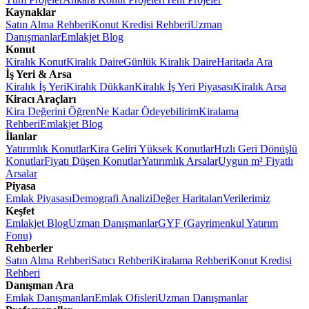
Kaynaklar
Satın Alma Rehberi
Konut Kredisi Rehberi
Uzman
Danışmanlar
Emlakjet Blog
Konut
Kiralık Konut
Kiralık Daire
Günlük Kiralık Daire
Haritada Ara
İş Yeri & Arsa
Kiralık İş Yeri
Kiralık Dükkan
Kiralık İş Yeri Piyasası
Kiralık Arsa
Kiracı Araçları
Kira Değerini Öğren
Ne Kadar Ödeyebilirim
Kiralama
Rehberi
Emlakjet Blog
İlanlar
Yatırımlık Konutlar
Kira Geliri Yüksek Konutlar
Hızlı Geri Dönüşlü
Konutlar
Fiyatı Düşen Konutlar
Yatırımlık Arsalar
Uygun m² Fiyatlı
Arsalar
Piyasa
Emlak Piyasası
Demografi Analizi
Değer Haritaları
Verilerimiz
Keşfet
Emlakjet Blog
Uzman Danışmanlar
GYF (Gayrimenkul Yatırım
Fonu)
Rehberler
Satın Alma Rehberi
Satıcı Rehberi
Kiralama Rehberi
Konut Kredisi
Rehberi
Danışman Ara
Emlak Danışmanları
Emlak Ofisleri
Uzman Danışmanlar