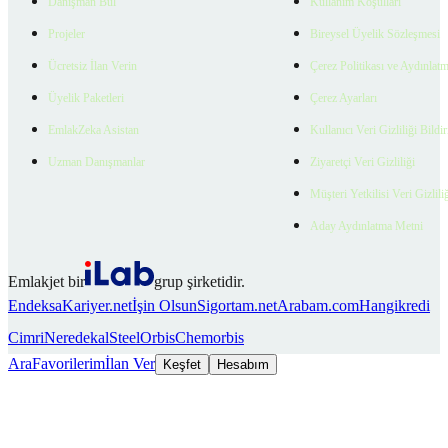
Danışman Bul
Kullanım Koşulları
Projeler
Bireysel Üyelik Sözleşmesi
Ücretsiz İlan Verin
Çerez Politikası ve Aydınlat
Üyelik Paketleri
Çerez Ayarları
EmlakZeka Asistan
Kullanıcı Veri Gizliliği Bildi
Uzman Danışmanlar
Ziyaretçi Veri Gizliliği
Müşteri Yetkilisi Veri Gizlili
Aday Aydınlatma Metni
Emlakjet bir
grup şirketidir.
Endeksa
Kariyer.net
İşin Olsun
Sigortam.net
Arabam.com
Hangikredi
Cimri
Neredekal
SteelOrbis
Chemorbis
Ara
Favorilerim
İlan Ver
Keşfet
Hesabım