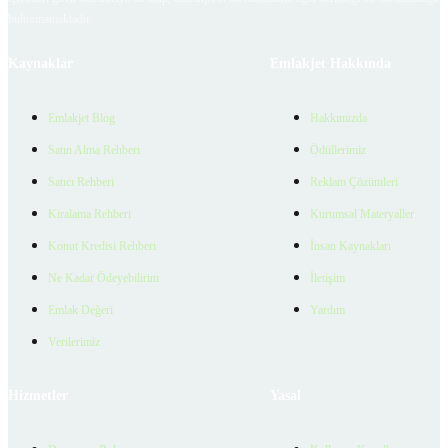
bulunmamaktadır.
Kaynaklar
Emlakjet Hakkında
Emlakjet Blog
Hakkımızda
Satın Alma Rehberi
Ödüllerimiz
Satıcı Rehberi
Reklam Çözümleri
Kiralama Rehberi
Kurumsal Materyaller
Konut Kredisi Rehberi
İnsan Kaynakları
Ne Kadar Ödeyebilirim
İletişim
Emlak Değeri
Yardım
Verilerimiz
Hizmetler
Yasal