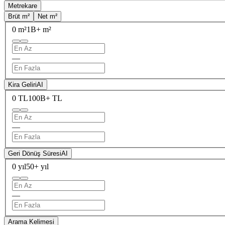
Metrekare
Brüt m²
Net m²
0 m²
1B+ m²
—
Kira Geliri
AI
0 TL
100B+ TL
—
Geri Dönüş Süresi
AI
0 yıl
50+ yıl
—
Arama Kelimesi