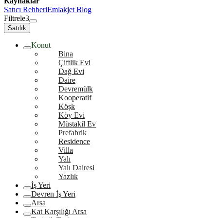
Kaynaklar
Satıcı Rehberi
Emlakjet Blog
Filtrele
3
Satılık
Konut
Bina
Çiftlik Evi
Dağ Evi
Daire
Devremülk
Kooperatif
Köşk
Köy Evi
Müstakil Ev
Prefabrik
Residence
Villa
Yalı
Yalı Dairesi
Yazlık
İş Yeri
Devren İş Yeri
Arsa
Kat Karşılığı Arsa