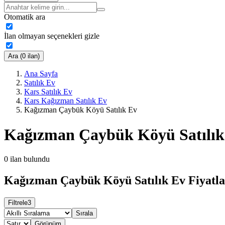
Otomatik ara
İlan olmayan seçenekleri gizle
Ara (0 ilan)
Ana Sayfa
Satılık Ev
Kars Satılık Ev
Kars Kağızman Satılık Ev
Kağızman Çaybük Köyü Satılık Ev
Kağızman Çaybük Köyü Satılık
0
ilan bulundu
Kağızman Çaybük Köyü Satılık Ev Fiyatla
Filtrele
3
Sırala
Görünüm