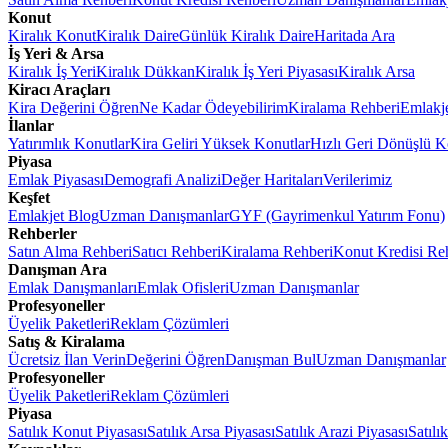
Konut
Kiralık Konut
Kiralık Daire
Günlük Kiralık Daire
Haritada Ara
İş Yeri & Arsa
Kiralık İş Yeri
Kiralık Dükkan
Kiralık İş Yeri Piyasası
Kiralık Arsa
Kiracı Araçları
Kira Değerini Öğren
Ne Kadar Ödeyebilirim
Kiralama Rehberi
Emlakj
İlanlar
Yatırımlık Konutlar
Kira Geliri Yüksek Konutlar
Hızlı Geri Dönüşlü K
Piyasa
Emlak Piyasası
Demografi Analizi
Değer Haritaları
Verilerimiz
Keşfet
Emlakjet Blog
Uzman Danışmanlar
GYF (Gayrimenkul Yatırım Fonu)
Rehberler
Satın Alma Rehberi
Satıcı Rehberi
Kiralama Rehberi
Konut Kredisi Re
Danışman Ara
Emlak Danışmanları
Emlak Ofisleri
Uzman Danışmanlar
Profesyoneller
Üyelik Paketleri
Reklam Çözümleri
Satış & Kiralama
Ücretsiz İlan Verin
Değerini Öğren
Danışman Bul
Uzman Danışmanlar
Profesyoneller
Üyelik Paketleri
Reklam Çözümleri
Piyasa
Satılık Konut Piyasası
Satılık Arsa Piyasası
Satılık Arazi Piyasası
Satılı