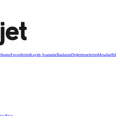
luştur
Favorilerim
Kayıtlı Aramalar
İlanlarım
Değerlemelerim
Mesajlar
Bi
et Blog