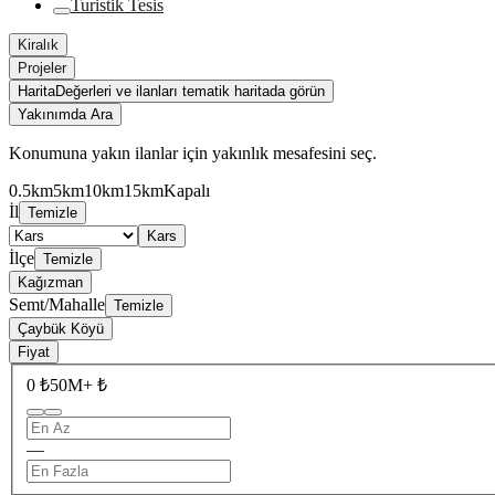
Turistik Tesis
Kiralık
Projeler
Harita
Değerleri ve ilanları tematik haritada görün
Yakınımda Ara
Konumuna yakın ilanlar için yakınlık mesafesini seç.
0.5km
5km
10km
15km
Kapalı
İl
Temizle
Kars
İlçe
Temizle
Kağızman
Semt/Mahalle
Temizle
Çaybük Köyü
Fiyat
0 ₺
50M+ ₺
—