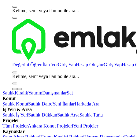
Kelime, semt veya ilan no ile ara...
Değerini Öğren
İlan Ver
Giriş Yap
Hesap Oluştur
Giriş Yap
Hesap O
Kelime, semt veya ilan no ile ara...
Satılık
Kiralık
Yatırım
Danışmanlar
Sat
Konut
Satılık Konut
Satılık Daire
Yeni İlanlar
Haritada Ara
İş Yeri & Arsa
Satılık İş Yeri
Satılık Dükkan
Satılık Arsa
Satılık Tarla
Projeler
Tüm Projeler
Ankara Konut Projeleri
Yeni Projeler
Kaynaklar
Satın Alma Rehberi
Konut Kredisi Rehberi
Uzman Danışmanlar
Emlakj