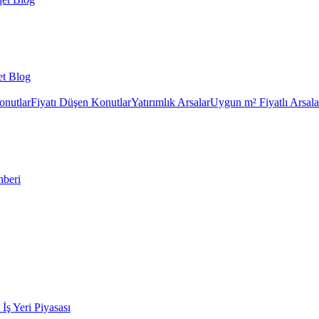
et Blog
onutlar
Fiyatı Düşen Konutlar
Yatırımlık Arsalar
Uygun m² Fiyatlı Arsala
hberi
k İş Yeri Piyasası